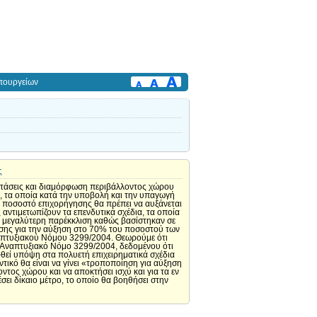
πουργείων
ς
στάσεις και διαμόρφωση περιβάλλοντος χώρου
ν, τα οποία κατά την υποβολή και την υπαγωγή
το ποσοστό επιχορήγησης θα πρέπει να αυξάνεται
 αντιμετωπίζουν τα επενδυτικά σχέδια, τα οποία
μα μεγαλύτερη παρέκκλιση καθώς βασίστηκαν σε
σης για την αύξηση στο 70% του ποσοστού των
Αναπτυξιακού Νόμου 3299/2004. Θεωρούμε ότι
ν Αναπτυξιακό Νόμο 3299/2004, δεδομένου ότι
ηφθεί υπόψη στα πολυετή επιχειρηματικά σχέδια
κό θα είναι να γίνει «τροποποίηση για αύξηση
ος χώρου και να αποκτήσει ισχύ και για τα εν
σει δίκαιο μέτρο, το οποίο θα βοηθήσει στην