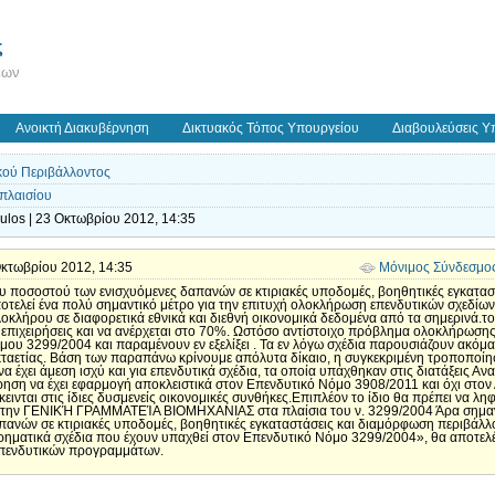
ς
εων
Ανοικτή Διακυβέρνηση
Δικτυακός Τόπος Υπουργείου
Διαβουλεύσεις Υ
κού Περιβάλλοντος
 πλαισίου
ulos | 23 Οκτωβρίου 2012, 14:35
 Οκτωβρίου 2012, 14:35
Μόνιμος Σύνδεσμο
υ ποσοστού των ενισχυόμενες δαπανών σε κτιριακές υποδομές, βοηθητικές εγκατα
ποτελεί ένα πολύ σημαντικό μέτρο για την επιτυχή ολοκλήρωση επενδυτικών σχεδίω
ολοκλήρου σε διαφορετικά εθνικά και διεθνή οικονομικά δεδομένα από τα σημερινά.
ς επιχειρήσεις και να ανέρχεται στο 70%. Ωστόσο αντίστοιχο πρόβλημα ολοκλήρωσης
μου 3299/2004 και παραμένουν εν εξελίξει . Τα εν λόγω σχέδια παρουσιάζουν ακό
ταετίας. Βάση των παραπάνω κρίνουμε απόλυτα δίκαιο, η συγκεκριμένη τροποποίη
α έχει άμεση ισχύ και για επενδυτικά σχέδια, τα οποία υπάχθηκαν στις διατάξεις 
ρηση να έχει εφαρμογή αποκλειστικά στον Επενδυτικό Νόμο 3908/2011 και όχι στο
κεινται στις ίδιες δυσμενείς οικονομικές συνθήκες.Επιπλέον το ίδιο θα πρέπει να λ
 την ΓΕΝΙΚΉ ΓΡΑΜΜΑΤΕΊΑ ΒΙΟΜΗΧΑΝΙΑΣ στα πλαίσια του ν. 3299/2004 Άρα σημαντι
νών σε κτιριακές υποδομές, βοηθητικές εγκαταστάσεις και διαμόρφωση περιβάλλοντ
χειρηματικά σχέδια που έχουν υπαχθεί στον Επενδυτικό Νόμο 3299/2004», θα αποτελέ
επενδυτικών προγραμμάτων.