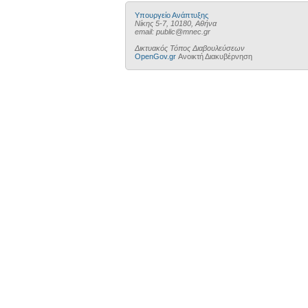
Υπουργείο Ανάπτυξης
Νίκης 5-7, 10180, Αθήνα
email: public@mnec.gr
Δικτυακός Τόπος Διαβουλεύσεων
OpenGov.gr
Ανοικτή Διακυβέρνηση