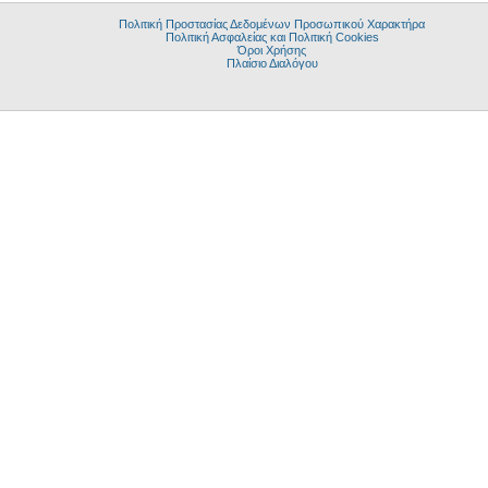
Πολιτική Προστασίας Δεδομένων Προσωπικού Χαρακτήρα
Πολιτική Ασφαλείας και Πολιτική Cookies
Όροι Χρήσης
Πλαίσιο Διαλόγου