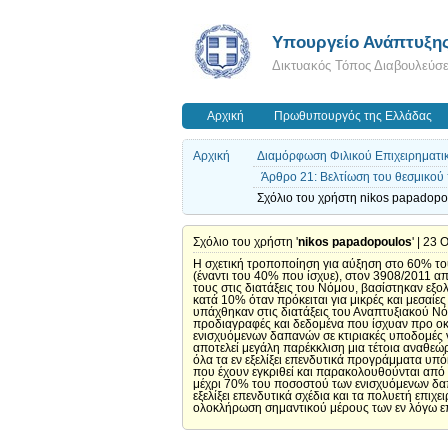
Υπουργείο Ανάπτυξη
Δικτυακός Τόπος Διαβουλεύσ
Αρχική
Πρωθυπουργός της Ελλάδας
Αρχική
Διαμόρφωση Φιλικού Επιχειρηματι
Άρθρο 21: Βελτίωση του θεσμικού
Σχόλιο του χρήστη nikos papadopo
Σχόλιο του χρήστη '
nikos papadopoulos
' | 23
Η σχετική τροποποίηση για αύξηση στο 60% το
(έναντι του 40% που ίσχυε), στον 3908/2011 α
τους στις διατάξεις του Νόμου, βασίστηκαν εξ
κατά 10% όταν πρόκειται για μικρές και μεσαίε
υπάχθηκαν στις διατάξεις του Αναπτυξιακού Νό
προδιαγραφές και δεδομένα που ίσχυαν προ οκ
ενισχυόμενων δαπανών σε κτιριακές υποδομές ν
αποτελεί μεγάλη παρέκκλιση μια τέτοια αναθεώ
όλα τα εν εξελίξει επενδυτικά προγράμματα υπό
που έχουν εγκριθεί και παρακολουθούνται από
μέχρι 70% του ποσοστού των ενισχυόμενων δαπα
εξελίξει επενδυτικά σχέδια και τα πολυετή επι
ολοκλήρωση σημαντικού μέρους των εν λόγω 