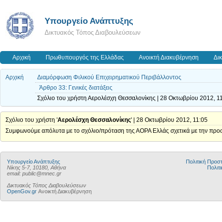
Υπουργείο Ανάπτυξης
Δικτυακός Τόπος Διαβουλεύσεων
Αρχική
Πρωθυπουργός της Ελλάδας
Ανοικτή Διακυβέρνηση
Δι
Αρχική
Διαμόρφωση Φιλικού Επιχειρηματικού Περιβάλλοντος
Άρθρο 33: Γενικές διατάξεις
Σχόλιο του χρήστη Αερολέσχη Θεσσαλονίκης | 28 Οκτωβρίου 2012, 1
Σχόλιο του χρήστη '
Αερολέσχη Θεσσαλονίκης
' | 28 Οκτωβρίου 2012, 11:05
Συμφωνούμε απόλυτα με το σχόλιο/πρόταση της ΑΟΡΑ Ελλάς σχετικά με την προσ
Υπουργείο Ανάπτυξης
Πολιτική Προ
Νίκης 5-7, 10180, Αθήνα
Πολιτι
email: public@mnec.gr
Δικτυακός Τόπος Διαβουλεύσεων
OpenGov.gr
Ανοικτή Διακυβέρνηση