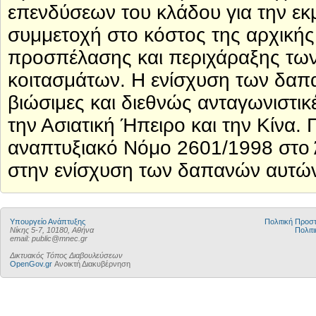
επενδύσεων του κλάδου για την εκ
συμμετοχή στο κόστος της αρχική
προσπέλασης και περιχάραξης των
κοιτασμάτων. Η ενίσχυση των δαπα
βιώσιμες και διεθνώς ανταγωνιστικ
την Ασιατική Ήπειρο και την Κίνα.
αναπτυξιακό Νόμο 2601/1998 στο 
στην ενίσχυση των δαπανών αυτώ
Υπουργείο Ανάπτυξης
Πολιτική Προ
Νίκης 5-7, 10180, Αθήνα
Πολιτι
email: public@mnec.gr
Δικτυακός Τόπος Διαβουλεύσεων
OpenGov.gr
Ανοικτή Διακυβέρνηση