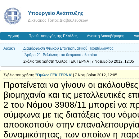
Υπουργείο Ανάπτυξης
Δικτυακός Τόπος Διαβουλεύσεων
Αρχική
Πρωθυπουργός της Ελλάδας
Ανοικτή Διακυβέρνηση
Δι
Αρχική
Διαμόρφωση Φιλικού Επιχειρηματικού Περιβάλλοντος
Άρθρο 21: Βελτίωση του θεσμικού πλαισίου
Σχόλιο του χρήστη 'Όμιλος ΓΕΚ ΤΕΡΝΑ | 7 Νοεμβρίου 2012, 12:05
Σχόλιο του χρήστη '
'Όμιλος ΓΕΚ ΤΕΡΝΑ
' | 7 Νοεμβρίου 2012, 12:05
Προτείνεται να γίνουν οι ακόλουθε
βιομηχανία και τις μεταλλευτικές 
2 του Νόμου 3908/11 μπορεί να προ
σύμφωνα με τις διατάξεις του νόμο
αποσκοπούν στην επαναλειτουργία
δυναμικότητας, των οποίων η παρα