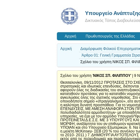
Υπουργείο Ανάπτυξη
Δικτυακός Τόπος Διαβουλεύσ
Αρχική
Πρωθυπουργός της Ελλάδας
Αρχική
Διαμόρφωση Φιλικού Επιχειρηματι
Άρθρο 01: Γενική Γραμματεία Στρα
Σχόλιο του χρήστη ΝΙΚΟΣ ΣΠ. ΦΙΛΙ
Σχόλιο του χρήστη '
ΝΙΚΟΣ ΣΠ. ΦΙΛΙΠΠΟΥ
' | 9
Θεσσαλονίκη, 09/11/2012 ΠΡΟΤΑΣΕΙΣ ΣΤΟ ΣΧΕΔΙΟ ΝΟΜΟΥ ΓΙΑ ΤΙΣ ΣΤΡΑΤΗΓΙΚΕΣ ΚΑΙ ΙΔΙΩΤΙΚΕΣ ΕΠΕΝΔΥΣΕΙΣ 03/10/2012 Γενικά Το πλέγμα των νόμων, που αφορά τις στρατηγικές και ιδιωτικές επενδύσεις, διέπονται κυρίως από τους νόμους 4083/2012, 4072/2012, 3908/2011, 3894/2010 και 3299/2004 και επικουρικά 4030/11 και 4062/12, που αφορούν όλες τις διαδικασίες του αναπτυξιακού νόμου, του επενδυτικού νόμου και του νόμου fast track για τις στρατηγικές επενδύσεις. Στη συγκεκριμένη διαβούλευση, θα κατατεθούν προτάσεις για το κατατεθέν νομοσχέδιο. Ταυτοχρόνως όμως, εκτιμούμε και πιστεύουμε ότι, πρέπει να συμπληρωθούν και να διορθωθούν ΟΛΕΣ οι ατέλειες και αγκυλώσεις όλης της σχετικής νομοθεσίας. Στο σύνολο του νομοθετικού πλέγματος, πρέπει όλα να λειτουργούν θετικά, καθότι οι επενδύσεις μπορούν να «σκαλώσουν» σε οποιοδήποτε σημείο «στραγγαλισμού», είτε αυτό ξεκινάει από την υποδοχή, τις εμπλοκές, μέχρι και την υλοποίηση. Η εποχή και η περίοδος είναι τόσο κρίσιμη, που πρέπει να γίνει η καλύτερη δυνατή προσπάθεια. Για το νομοσχέδιο που αναρτήθηκε στη διαβούλευση 10/10/2012: ΣΥΝΟΠΤΙΚΑ 1. ΝΑ ΟΡΙΣΘΕΙ ΕΝΑΣ ΥΠΟΥΡΓΟΣ/ ΥΦΥΠΟΥΡΓΟΣ ΓΙΑ ΤΙΣ ΕΠΕΝΔΥΣΕΙΣ, ΜΕ ΑΜΕΣΗ ΑΝΑΦΟΡΑ ΣΤΟΝ ΠΡΩΘΥΠΟΥΡΓΟ ΚΑΙ ΤΟ ΥΠΟΥΡΓΙΚΟ ΣΥΜΒΟΥΛΙΟ, ΚΑΙ ΦΥΣΙΚΑ ΟΛΕΣ ΤΙΣ ΑΡΜΟΔΙΟΤΗΤΕΣ ΑΠΕΜΠΛΟΚΩΝ ΚΑΙ ΑΔΕΙΩΝ. Η πολυδαιδαλότητα αρμοδιοτήτων- με οποιαδήποτε τυπική εξήγηση «παγώνει» και δεν υλοποιούνται επενδύσεις. 2. Το οργανόγραμμα διαχείρισης των επενδύσεων με τις νέες υπηρεσίες, να έχει με τον αρμόδιο Υπουργό/Υφυπουργό άμεση κάθετη σύνδεση ευθύνης, ΜΕ ΟΛΕΣ ΤΙΣ ΥΠΗΡΕΣΙΕΣ ΚΑΙ ΔΙΕΥΘΥΝΣΕΙΣ, ΚΑΙ ΟΧΙ ΜΟΝΟ ME ΤΟ ΤΕΙΕ. 3. ΠΡΟΤΕΙΝΕΤΑΙ Δ.Ε.Σ.Ε. ΜΕ 3 ΥΠΟΥΡΓΟΥΣ ΚΑΙ ΤΟΝ ΑΡΜΟΔΙΟ. 4. Στο οργανόγραμμα, να θεσμοθετηθεί ΥΠΗΡΕΣΙΑ ΥΠΟΔΟΧΗΣ όλων των επενδυτών ΣΕ ΠΛΗΡΗ ΚΑΙ ΤΑΚΤΙΚΗ ΜΟΡΦΗ, ανεξάρτητα του αν επιθυμούν κρατική ενίσχυση ή όχι. 5. Συγκροτημένη και ηλεκτρονική οργάνωση του matchmaking προσέλκυσης επενδύσεων, στο Invest in Greece, στο ΥΠΟΙΑΝ και στο Υπουργείο Εξωτερικών. 6. Να περιληφθούν στις στρατηγικές επενδύσεις τα κέντρα λιανεμπορίου/ mall centers, όπως προβλέπει για την προσέλκυση επενδύσεων η μελέτη McKinsey- ΣΕΒ (20 % του συνόλου των προβλεπομένων επενδύσεων. Μειώνει το κόστος λιανεμπορίου και της τιμές αντίστοιχα. Υλοποιήθηκαν 4 νέα mall μέσα στην κρίση το 2010- 2011.) 7. ΔΗΜΙΟΥΡΓΙΑ ΑΥΤΟΤΕΛΟΥΣ ΥΠΗΡΕΣΙΑΣ ΑΠΕΜΠΛΟΚΩΝ ΕΠΕΝΔΥΣΕΩΝ. Η Γενική Γραμματεία Στρατηγικών και Ιδιωτικών Επενδύσεων, να έχει την ευθύνη, εκτός από τις πολεοδομικές και περιβαλλοντικές αδειοδοτήσεις, τις ΑΠΕΜΠΛΟΚΕΣ των επενδυτών από τα εκατοντάδες προβλήματα που συνήθως δημιουργούνται, σε ατέλειωτο αριθμό υπηρεσιών, ΜΕ ΑΝΑΤΡΕΠΤΙΚΗ ΠΡΟΘΕΣΜΙΑ 60 ΗΜΕΡΩΝ. Μέχρι πρόσφατα, η διαδικασία αυτή ανήκε στον Αντιπρόεδρο, δεν είχε τότε δικαίωμα υπογραφής και είχαν συσσωρευτεί επενδύσεις ~ 28,5 δις €. 8. ΓΙΑ ΤΗΝ ΕΚΔΟΣΗ ΤΩΝ ΑΝΑΓΚΑΙΩΝ ΠΔ, ΠΡΟΤΕΙΝΕΤΑΙ ΝΑ ΕΚΔΟΘΟΥΝ ΣΕ ΠΡΟΘΕΣΜΙΑ 30 