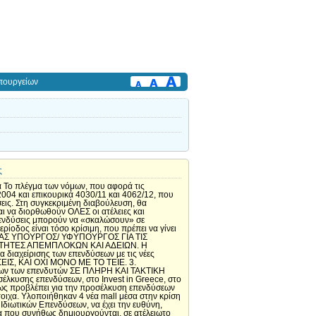
πουργείων
ς
φ. Α, άρθρο 1 : οργανόγραμμα και αρμοδιότητες ως άνωθεν. 2. Αρθρο 2 : απευθείας αναφορές όλων των τμημάτων στο Υπουργό/ Υφυπουργό. 3. Αρθρο 3: η έκδοση αδειών δόμησης κατά α.1 ν. 3894/10 σύμφωνα με ν. 4030/11, θα περιλαμβάνει όλες τις άδειες ? Για το α. 2 ν. 4062/12 από πού θα εκδίδεται ? 4. Κεφ. Β, άρθρο 6: να περιλαμβάνει και την απεμπλοκή επενδύσεων σε διάφορα Υπουργεία. Υποστήριξη στις πηγές χρηματοδότησης παντού. 5. Άρθρο 7: προσοχή στις συμβάσεις εμπιστευτικότητας !!! Οι επενδυτές αποφεύγουν όλα τα στοιχεία στις μεγάλες επενδύσεις, ενώ στις πιο μικρές δεν έχουν πρόβλημα. 6. Άρθρο 12: διαχειριστική αμοιβή με αναλογικότητα. Προτείνεται και κάτω των 100.000 €, όταν οι προσφερόμενες υπηρεσίες είναι ανάλογες. 7. Άρθρο 15: αυτοματισμός στα φορολογικά κίνητρα, χωρίς διαδικασία γραφειοκρατίας. Έλεγχος για τα τιμολόγια από τις φορολογικές αρχές και από το Υπουργείο εκ των υστέρων, εντός προθεσμίας 6 μηνών κάθε χρόνο. 8. Κεφ. Δ, άρθρο 20: προτιμότερη η κύρωση με ΠΔ, γιατί με νόμο σημαίνει δυστοκία και εμπόδια. Υπαγωγή στις στρατηγικές επενδύσεις με ΦΕΚ η ΠΔ όλων των σοβαρών επενδύσεων από φορέα της επένδυσης. 9. Άρθρο 21: το ανώτατο όριο των ενισχύσεων να δίνεται όχι μόνο σε ΒΕΠΕ, Ζ.ΚΑΙΝ., αλλά και σε όλα τα κτήρια που αργούν εκτός περιοχών, επειδή είναι πολλές χιλιάδες τ.μ. και χρήσιμο είναι να αξιοποιηθούν. ΕΝΝΟΙΟΛΟΓΙΚΕΣ ΚΑΙ ΑΝΑΛΥΤΙΚΕΣ ΠΡΟΤΑΣΕΙΣ ΓΙΑ ΤΗΝ ΥΠΑΡΧΟΥΣΑ ΝΟΜΟΘΕΣΙΑ ΤΩΝ ΣΤΡΑΤΗΓΙΚΩΝ ΚΑΙ ΙΔΙΩΤΙΚΩΝ ΕΠΕΝΔΥΣΕΩΝ. Αλλαγές στο οικονομικό μοντέλο ανάπτυξης της χώρας. Όλη η κοινωνία, θέλει να αλλάξει το οικονομικό μοντέλο της χώρας, από την κατανάλωση με δανεικά, σε μια πιο παραγωγική χώρα, με εισοδήματα και νέες θέσεις εργασίας. Κυριάρχησε η αποδοχή της ανάγκης για επενδύσεις, για τις καταθέσεις, για το φορολογικό σύστημα, για τις συνταγματικές αλλαγές και για τις διορθώσεις στο μνημόνιο. Πρέπει να διορθωθούν οι ελλειμματικοί προϋπολογισμοί του δημοσίου και το αρνητικό έλλειμμα στο ισοζύγιο τρεχουσών συναλλαγών. Εκτιμούμε ότι εάν δημιουργηθεί η πεποίθηση ότι σε σύντομο χρονικό διάστημα θα υπάρξουν προοπτικές, η κοινωνία θα δεχόταν προσωρινές προσαρμογές. Κεντρική συνιστώσα είναι ότι, δεν χρειάζεται μόνο λιτότητα και εσωτερική υποτίμηση, αλλά νέο ΑΕΠ, ανάπτυξη και θέσεις εργασίας. Αυτά μπορούν να προέλθουν μόνο από