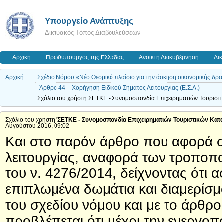
Υπουργείο Ανάπτυξης
Δικτυακός Τόπος Διαβουλεύσεων
Αρχική
Πρωθυπουργός της Ελλάδας
Ανοικτή Διακυβέρνηση
Δι
Αρχική
Σχέδιο Νόμου «Νέο Θεσμικό πλαίσιο για την άσκηση οικονομικής δρασ
Άρθρο 44 – Χορήγηση Ειδικού Σήματος Λειτουργίας (Ε.Σ.Λ.)
Σχόλιο του χρήστη ΣΕΤΚΕ - Συνομοσπονδία Επιχειρηματιών Τουριστ
Σχόλιο του χρήστη '
ΣΕΤΚΕ - Συνομοσπονδία Επιχειρηματιών Τουριστικών Κα
Αυγούστου 2016, 09:02
Και στο παρόν άρθρο που αφορά σ
λειτουργίας, αναφορά των τροποπο
του ν. 4276/2014, δείχνοντας ότι α
επιπλωμένα δωμάτια και διαμερίσ
του σχεδίου νόμου και με το άρθρο
προβλέπεται ότι μέχρι την ενεργ