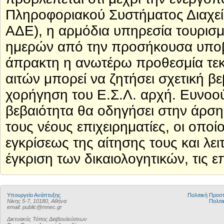
Πληροφοριακού Συστήματος Διαχεί
ΑΔΕ), η αρμόδια υπηρεσία τουρισμο
ημερών από την προσήκουσα υποβο
άπρακτη η ανωτέρω προθεσμία τεκμ
αιτών μπορεί να ζητήσει σχετική β
χορήγηση του Ε.Σ.Λ. αρχή. Ευνοού
βεβαιότητα θα οδηγήσει στην άρση
τους νέους επιχειρηματίες, οι οποί
εγκρίσεως της αίτησης τους και λε
έγκριση των δικαιολογητικών, τις ε
Υπουργείο Ανάπτυξης
Πολιτική Προ
Νίκης 5-7, 10180, Αθήνα
Πολιτι
email: public@mnec.gr
Δικτυακός Τόπος Διαβουλεύσεων