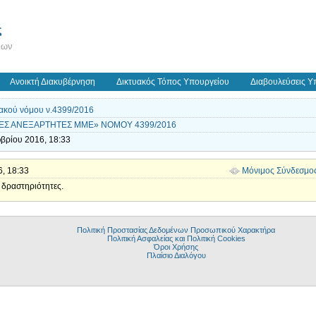
ς
εων
Ανοικτή Διακυβέρνηση
Δικτυακός Τόπος Υπουργείου
Διαβουλεύσεις Υ
ακού νόμου ν.4399/2016
Σ ΑΝΕΞΑΡΤΗΤΕΣ ΜΜΕ» ΝΟΜΟΥ 4399/2016
βρίου 2016, 18:33
6, 18:33
Μόνιμος Σύνδεσμο
 δραστηριότητες.
Πολιτική Προστασίας Δεδομένων Προσωπικού Χαρακτήρα
Πολιτική Ασφαλείας και Πολιτική Cookies
Όροι Χρήσης
Πλαίσιο Διαλόγου