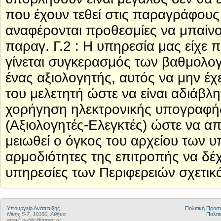
που έχουν τεθεί στις παραγράφους 
αναφέρονται προθεσμίες να μπαίν
παραγ. Γ.2 : Η υπηρεσία μας είχε πρ
γίνεται συγκερασμός των βαθμολογ
ένας αξιολογητής, αυτός να μην έχ
του μελετητή ώστε να είναι αδιάβλ
χορήγηση ηλεκτρονικής υπογραφή
(Αξιολογητές-Ελεγκτές) ώστε να α
μειωθεί ο όγκος του αρχείου των 
αρμοδιότητες της επιτροπής να δέχ
υπηρεσίες των Περιφερειών σχετικ
Υπουργείο Ανάπτυξης
Πολιτική Προ
Νίκης 5-7, 10180, Αθήνα
Πολιτι
email: public@mnec.gr