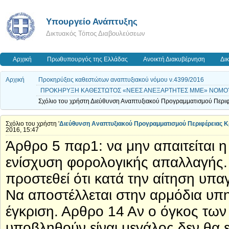
Υπουργείο Ανάπτυξης
Δικτυακός Τόπος Διαβουλεύσεων
Αρχική
Πρωθυπουργός της Ελλάδας
Ανοικτή Διακυβέρνηση
Δι
Αρχική
Προκηρύξεις καθεστώτων αναπτυξιακού νόμου ν.4399/2016
ΠΡΟΚΗΡΥΞΗ ΚΑΘΕΣΤΩΤΟΣ «ΝΕΕΣ ΑΝΕΞΑΡΤΗΤΕΣ ΜΜΕ» ΝΟΜΟΥ
Σχόλιο του χρήστη Διεύθυνση Αναπτυξιακού Προγραμματισμού Περιφ
Σχόλιο του χρήστη '
Διεύθυνση Αναπτυξιακού Προγραμματισμού Περιφέρειας Κ
2016, 15:47
Άρθρο 5 παρ1: να μην απαιτείται η
ενίσχυση φορολογικής απαλλαγής.
προστεθεί ότι κατά την αίτηση υπ
Να αποστέλλεται στην αρμόδια υπη
έγκριση. Αρθρο 14 Αν ο όγκος των
υποβληθούν είναι μεγάλος δεν θα 