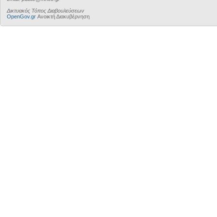
Δικτυακός Τόπος Διαβουλεύσεων
OpenGov.gr
Ανοικτή Διακυβέρνηση