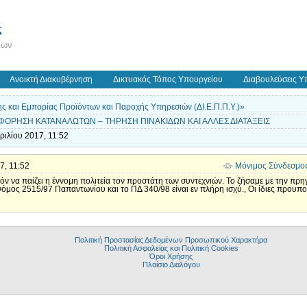
ς
εων
Ανοικτή Διακυβέρνηση
Δικτυακός Τόπος Υπουργείου
Διαβουλεύσεις Υ
 και Εμπορίας Προϊόντων και Παροχής Υπηρεσιών (ΔΙ.Ε.Π.Π.Υ.)»
ΦΟΡΗΣΗ ΚΑΤΑΝΑΛΩΤΩΝ – ΤΗΡΗΣΗ ΠΙΝΑΚΙΔΩΝ ΚΑΙ ΑΛΛΕΣ ΔΙΑΤΑΞΕΙΣ
ριλίου 2017, 11:52
17, 11:52
Μόνιμος Σύνδεσμο
ατόν να παίζει η έννομη πολιτεία τον προστάτη των συντεχνιών. Το ζήσαμε με την π
όμος 2515/97 Παπαντωνίου και το ΠΔ 340/98 είναι εν πλήρη ισχύ., Οι ίδιες προυποθέσ
Πολιτική Προστασίας Δεδομένων Προσωπικού Χαρακτήρα
Πολιτική Ασφαλείας και Πολιτική Cookies
Όροι Χρήσης
Πλαίσιο Διαλόγου