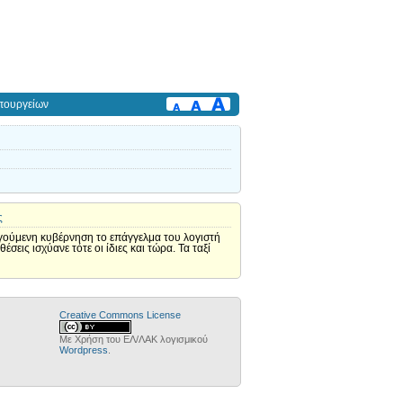
πουργείων
ς
ρηγούμενη κυβέρνηση το επάγγελμα του λογιστή
εις ισχύανε τότε οι ίδιες και τώρα. Τα ταξί
Creative Commons License
Με Χρήση του ΕΛ/ΛΑΚ λογισμικού
Wordpress
.