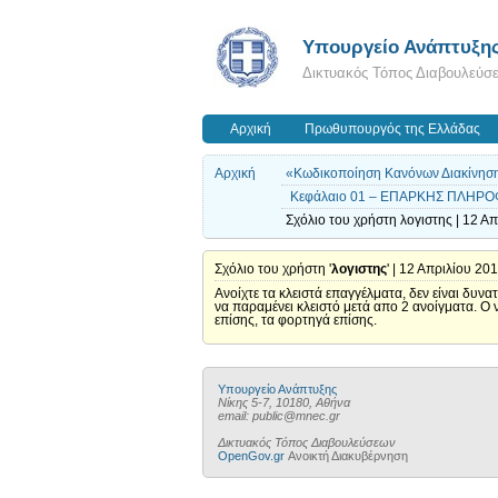
Υπουργείο Ανάπτυξη
Δικτυακός Τόπος Διαβουλεύσ
Αρχική
Πρωθυπουργός της Ελλάδας
Αρχική
«Κωδικοποίηση Κανόνων Διακίνησης
Κεφάλαιο 01 – ΕΠΑΡΚΗΣ ΠΛΗΡΟ
Σχόλιο του χρήστη λογιστης | 12 Απ
Σχόλιο του χρήστη '
λογιστης
' | 12 Απριλίου 20
Ανοίχτε τα κλειστά επαγγέλματα, δεν είναι δυν
να παραμένει κλειστό μετά απο 2 ανοίγματα. Ο ν
επίσης, τα φορτηγά επίσης.
Υπουργείο Ανάπτυξης
Νίκης 5-7, 10180, Αθήνα
email: public@mnec.gr
Δικτυακός Τόπος Διαβουλεύσεων
OpenGov.gr
Ανοικτή Διακυβέρνηση