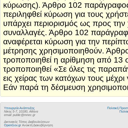
κύρωσης). Άρθρο 102 παράγραφος 
περιληφθεί κύρωση για τους χρήστ
υπάρχει περιορισμός ως προς την 
συναλλαγές. Άρθρο 102 παράγραφ
αναφέρεται κύρωση για την περίπ
μέτρησης χρησιμοποιηθούν. Άρθρ
τροποποιηθεί η αρίθμηση από 13 σ
τροποποιηθεί «Σε όλες τις παραπά
εις χείρας των κατόχων τους μέχρι 
Εάν παρά τη δέσμευση χρησιμοποιη
Υπουργείο Ανάπτυξης
Πολιτική Προ
Νίκης 5-7, 10180, Αθήνα
Πολιτι
email: public@mnec.gr
Δικτυακός Τόπος Διαβουλεύσεων
OpenGov.gr
Ανοικτή Διακυβέρνηση