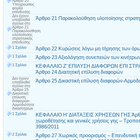
Άρθρο 20
Υποχρεώσεις
φορέα
επένδυσης
Δεν έχουν
Άρθρο 21 Παρακολούθηση υλοποίησης στρατη
υποβληθεί
σχόλια
στο
Άρθρο 21
Παρακολούθηση
υλοποίησης
στρατηγικής
επένδυσης
1 Σχόλιο
Άρθρο 22 Κυρώσεις λόγω μη τήρησης των όρω
1 Σχόλιο
Άρθρο 23 Αξιολόγηση συνεπειών των κινήτρω
1 Σχόλιο
ΚΕΦΑΛΑΙΟ Ζ’ ΕΠΙΛΥΣΗ ΔΙΑΦΟΡΩΝ ΕΠΙ Σ
Άρθρο 24 Διαιτητική επίλυση διαφορών
Δεν έχουν
Άρθρο 25 Δικαστική επίλυση διαφορών-Αρμοδι
υποβληθεί
σχόλια
στο
Άρθρο 25
Δικαστική
επίλυση
διαφορών-
Αρμοδιότητα
δικαστηρίων
1 Σχόλιο
ΚΕΦΑΛΑΙΟ Η’ ΔΙΑΤΑΞΕΙΣ ΧΡΗΣΕΩΝ ΓΗΣ Άρθρο
χωροθέτησης και γενικές χρήσεις γης – Τροπο
3986/2011
2 Σχόλια
Άρθρο 27 Χωρικός προορισμός – Επενδυτική τ