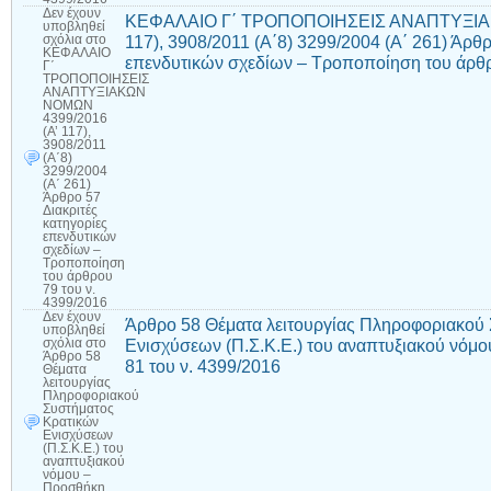
Δεν έχουν
ΚΕΦΑΛΑΙΟ Γ΄ ΤΡΟΠΟΠΟΙΗΣΕΙΣ ΑΝΑΠΤΥΞΙΑΚ
υποβληθεί
117), 3908/2011 (Α΄8) 3299/2004 (Α΄ 261) Άρθρ
σχόλια
στο
ΚΕΦΑΛΑΙΟ
επενδυτικών σχεδίων – Τροποποίηση του άρθρ
Γ΄
ΤΡΟΠΟΠΟΙΗΣΕΙΣ
ΑΝΑΠΤΥΞΙΑΚΩΝ
ΝΟΜΩΝ
4399/2016
(Α’ 117),
3908/2011
(Α΄8)
3299/2004
(Α΄ 261)
Άρθρο 57
Διακριτές
κατηγορίες
επενδυτικών
σχεδίων –
Τροποποίηση
του άρθρου
79 του ν.
4399/2016
Δεν έχουν
Άρθρο 58 Θέματα λειτουργίας Πληροφοριακού
υποβληθεί
Ενισχύσεων (Π.Σ.Κ.Ε.) του αναπτυξιακού νόμ
σχόλια
στο
Άρθρο 58
81 του ν. 4399/2016
Θέματα
λειτουργίας
Πληροφοριακού
Συστήματος
Κρατικών
Ενισχύσεων
(Π.Σ.Κ.Ε.) του
αναπτυξιακού
νόμου –
Προσθήκη