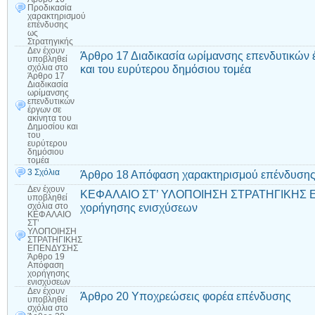
Προδικασία
χαρακτηρισμού
επένδυσης
ως
Στρατηγικής
Δεν έχουν
Άρθρο 17 Διαδικασία ωρίμανσης επενδυτικών 
υποβληθεί
και του ευρύτερου δημόσιου τομέα
σχόλια
στο
Άρθρο 17
Διαδικασία
ωρίμανσης
επενδυτικών
έργων σε
ακίνητα του
Δημοσίου και
του
ευρύτερου
δημόσιου
τομέα
3 Σχόλια
Άρθρο 18 Απόφαση χαρακτηρισμού επένδυσης
Δεν έχουν
ΚΕΦΑΛΑΙΟ ΣΤ’ ΥΛΟΠΟΙΗΣΗ ΣΤΡΑΤΗΓΙΚΗΣ 
υποβληθεί
χορήγησης ενισχύσεων
σχόλια
στο
ΚΕΦΑΛΑΙΟ
ΣΤ’
ΥΛΟΠΟΙΗΣΗ
ΣΤΡΑΤΗΓΙΚΗΣ
ΕΠΕΝΔΥΣΗΣ
Άρθρο 19
Απόφαση
χορήγησης
ενισχύσεων
Δεν έχουν
Άρθρο 20 Υποχρεώσεις φορέα επένδυσης
υποβληθεί
σχόλια
στο