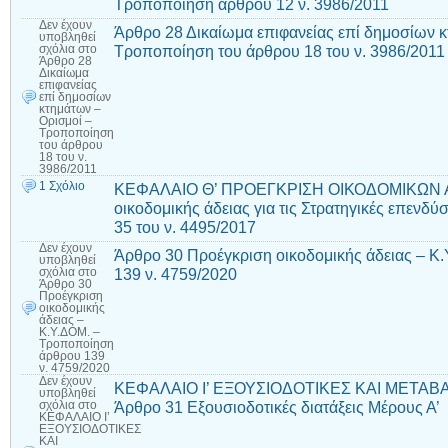
Τροποποίηση άρθρου 12 ν. 3986/2011
Δεν έχουν
Άρθρο 28 Δικαίωμα επιφανείας επί δημοσίων κ
υποβληθεί
Τροποποίηση του άρθρου 18 του ν. 3986/2011
σχόλια
στο
Άρθρο 28
Δικαίωμα
επιφανείας
επί δημοσίων
κτημάτων –
Ορισμοί –
Τροποποίηση
του άρθρου
18 του ν.
3986/2011
1 Σχόλιο
ΚΕΦΑΛΑΙΟ Θ’ ΠΡΟΕΓΚΡΙΣΗ ΟΙΚΟΔΟΜΙΚΩΝ Α
οικοδομικής άδειας για τις Στρατηγικές επενδ
35 του ν. 4495/2017
Δεν έχουν
Άρθρο 30 Προέγκριση οικοδομικής άδειας – 
υποβληθεί
139 ν. 4759/2020
σχόλια
στο
Άρθρο 30
Προέγκριση
οικοδομικής
άδειας –
Κ.Υ.ΔΟΜ. –
Τροποποίηση
άρθρου 139
ν. 4759/2020
Δεν έχουν
ΚΕΦΑΛΑΙΟ Ι’ ΕΞΟΥΣΙΟΔΟΤΙΚΕΣ ΚΑΙ ΜΕΤΑΒΑ
υποβληθεί
Άρθρο 31 Εξουσιοδοτικές διατάξεις Μέρους Α’
σχόλια
στο
ΚΕΦΑΛΑΙΟ Ι’
ΕΞΟΥΣΙΟΔΟΤΙΚΕΣ
ΚΑΙ