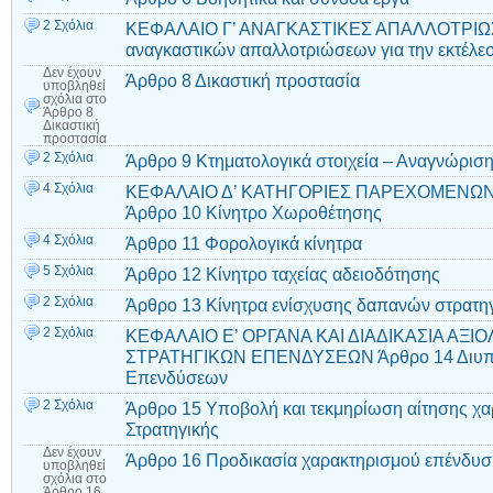
2 Σχόλια
ΚΕΦΑΛΑΙΟ Γ’ ΑΝΑΓΚΑΣΤΙΚΕΣ ΑΠΑΛΛΟΤΡΙΩΣΕ
αναγκαστικών απαλλοτριώσεων για την εκτέλ
Δεν έχουν
Άρθρο 8 Δικαστική προστασία
υποβληθεί
σχόλια
στο
Άρθρο 8
Δικαστική
προστασία
2 Σχόλια
Άρθρο 9 Κτηματολογικά στοιχεία – Αναγνώρισ
4 Σχόλια
ΚΕΦΑΛΑΙΟ Δ’ ΚΑΤΗΓΟΡΙΕΣ ΠΑΡΕΧΟΜΕΝΩ
Άρθρο 10 Κίνητρο Χωροθέτησης
4 Σχόλια
Άρθρο 11 Φορολογικά κίνητρα
5 Σχόλια
Άρθρο 12 Κίνητρο ταχείας αδειοδότησης
2 Σχόλια
Άρθρο 13 Κίνητρα ενίσχυσης δαπανών στρατη
2 Σχόλια
ΚΕΦΑΛΑΙΟ Ε’ ΟΡΓΑΝΑ ΚΑΙ ΔΙΑΔΙΚΑΣΙΑ ΑΞΙ
ΣΤΡΑΤΗΓΙΚΩΝ ΕΠΕΝΔΥΣΕΩΝ Άρθρο 14 Διυπου
Επενδύσεων
2 Σχόλια
Άρθρο 15 Υποβολή και τεκμηρίωση αίτησης χ
Στρατηγικής
Δεν έχουν
Άρθρο 16 Προδικασία χαρακτηρισμού επένδυσ
υποβληθεί
σχόλια
στο
Άρθρο 16