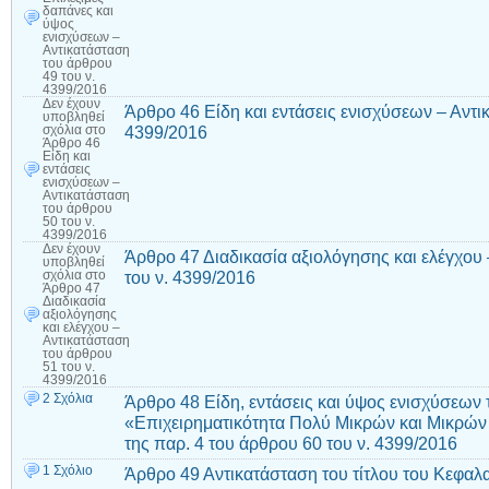
δαπάνες και
ύψος
ενισχύσεων –
Αντικατάσταση
του άρθρου
49 του ν.
4399/2016
Δεν έχουν
Άρθρο 46 Είδη και εντάσεις ενισχύσεων – Αντι
υποβληθεί
4399/2016
σχόλια
στο
Άρθρο 46
Είδη και
εντάσεις
ενισχύσεων –
Αντικατάσταση
του άρθρου
50 του ν.
4399/2016
Δεν έχουν
Άρθρο 47 Διαδικασία αξιολόγησης και ελέγχου
υποβληθεί
του ν. 4399/2016
σχόλια
στο
Άρθρο 47
Διαδικασία
αξιολόγησης
και ελέγχου –
Αντικατάσταση
του άρθρου
51 του ν.
4399/2016
2 Σχόλια
Άρθρο 48 Είδη, εντάσεις και ύψος ενισχύσεων
«Επιχειρηματικότητα Πολύ Μικρών και Μικρώ
της παρ. 4 του άρθρου 60 του ν. 4399/2016
1 Σχόλιο
Άρθρο 49 Αντικατάσταση του τίτλου του Κεφαλα