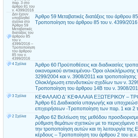
παρ. 3 στο
άρθρο 81 του
ν. 4399/2016
Δεν έχουν
Άρθρο 59 Μεταβατικές διατάξεις του άρθρου 85
υποβληθεί
Τροποποίηση του άρθρου 85 του ν. 4399/2016
σχόλια
στο
Άρθρο 59
Μεταβατικές
διατάξεις του
άρθρου 85
του ν.
4399/2016 –
Τροποποίηση
του άρθρου
85 του ν.
4399/2016
4 Σχόλια
Άρθρο 60 Προϋποθέσεις και διαδικασίες τροπ
οικονομικού αντικειμένου- Όροι ολοκλήρωσης 
3299/2004 και ν. 3908/2011 και τροποποίησ
Ολοκλήρωση επενδυτικών σχεδίων των ν. 3299/
Τροποποίηση του άρθρου 14Β του ν. 3908/20
3 Σχόλια
ΚΕΦΑΛΑΙΟ Δ’ ΚΕΦΑΛΑΙΑ ΕΞΩΤΕΡΙΚΟΥ – ΤΡ
Άρθρο 61 Διαδικασία υπαγωγής και υποχρεώσ
επιχειρήσεων -Τροποποίηση των παρ. 1 και 2 τ
2 Σχόλια
Άρθρο 62 Βελτίωση της μεθόδου προσδιορισμ
ρύθμιση θεμάτων σχετικών με το περιεχόμενο
την τροποποίηση αυτών και τη λειτουργία της
κέρδους – Τροποποίηση του άρθρου 2 του α.ν.