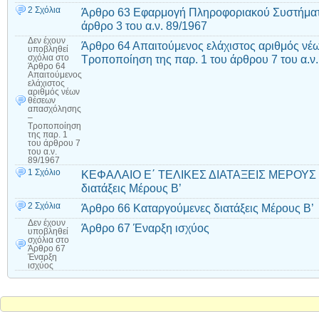
2 Σχόλια
Άρθρο 63 Εφαρμογή Πληροφοριακού Συστήματ
άρθρο 3 του α.ν. 89/1967
Δεν έχουν
Άρθρο 64 Απαιτούμενος ελάχιστος αριθμός ν
υποβληθεί
Τροποποίηση της παρ. 1 του άρθρου 7 του α.ν
σχόλια
στο
Άρθρο 64
Απαιτούμενος
ελάχιστος
αριθμός νέων
θέσεων
απασχόλησης
–
Τροποποίηση
της παρ. 1
του άρθρου 7
του α.ν.
89/1967
1 Σχόλιο
ΚΕΦΑΛΑΙΟ Ε΄ ΤΕΛΙΚΕΣ ΔΙΑΤΑΞΕΙΣ ΜΕΡΟΥΣ B’
διατάξεις Μέρους Β’
2 Σχόλια
Άρθρο 66 Καταργούμενες διατάξεις Μέρους Β’
Δεν έχουν
Άρθρο 67 Έναρξη ισχύος
υποβληθεί
σχόλια
στο
Άρθρο 67
Έναρξη
ισχύος