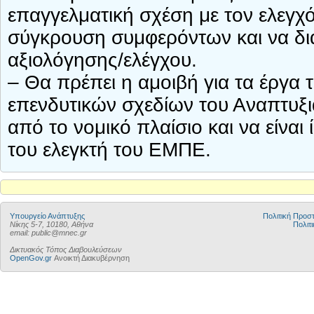
επαγγελματική σχέση με τον ελεγχ
σύγκρουση συμφερόντων και να δια
αξιολόγησης/ελέγχου.
– Θα πρέπει η αμοιβή για τα έργα 
επενδυτικών σχεδίων του Αναπτυξ
από το νομικό πλαίσιο και να είναι
του ελεγκτή του ΕΜΠΕ.
Υπουργείο Ανάπτυξης
Πολιτική Προ
Νίκης 5-7, 10180, Αθήνα
Πολιτι
email: public@mnec.gr
Δικτυακός Τόπος Διαβουλεύσεων
OpenGov.gr
Ανοικτή Διακυβέρνηση