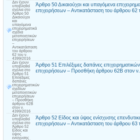
Δεν έχουν
Άρθρο 50 Δικαιούχοι και υπαγόμενα επιχειρημα
υποβληθεί
επιχειρήσεων – Αντικατάσταση του άρθρου 62 
σχόλια
στο
Άρθρο 50
Δικαιούχοι
και
υπαγόμενα
επιχειρηματικά
σχέδια
μεταποιητικών
επιχειρήσεων
–
Αντικατάσταση
του άρθρου
62 του ν.
4399/2016
Δεν έχουν
Άρθρο 51 Επιλέξιμες δαπάνες επιχειρηματικών
υποβληθεί
επιχειρήσεων – Προσθήκη άρθρου 62Β στον ν.
σχόλια
στο
Άρθρο 51
Επιλέξιμες
δαπάνες
επιχειρηματικών
σχεδίων
μεταποιητικών
επιχειρήσεων
– Προσθήκη
άρθρου 62Β
στον ν.
4399/2016
Δεν έχουν
Άρθρο 52 Είδος και ύψος ενίσχυσης επενδυτι
υποβληθεί
επιχειρήσεων – Αντικατάσταση του άρθρου 63 
σχόλια
στο
Άρθρο 52
Είδος και
ύψος
ενίσχυσης