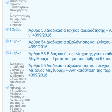
επενδυτικών
σχεδίων
μεταποιητικών
επιχειρήσεων
–
Αντικατάσταση
του άρθρου
63 του ν.
4399/2016
1 Σχόλιο
Άρθρο 53 Διαδικασία ταχείας αδειοδότησης – 
ν. 4399/2016
1 Σχόλιο
Άρθρο 54 Διαδικασία αξιολόγησης και ελέγχου
4399/2016
1 Σχόλιο
Άρθρο 55 Είδος και ύψος ενίσχυσης για το κα
Μεγέθους» – Τροποποίηση του άρθρου 67 του 
Δεν έχουν
Άρθρο 56 Διαδικασία αξιολόγησης και ελέγχου
υποβληθεί
Μείζονος Μεγέθους» – Αντικατάσταση της παρ. 
σχόλια
στο
Άρθρο 56
4399/2016
Διαδικασία
αξιολόγησης
και ελέγχου
του
καθεστώτος
«Επενδύσεις
Μείζονος
Μεγέθους» –
Αντικατάσταση
της παρ. 3
του άρθρου
69 του ν.
4399/2016