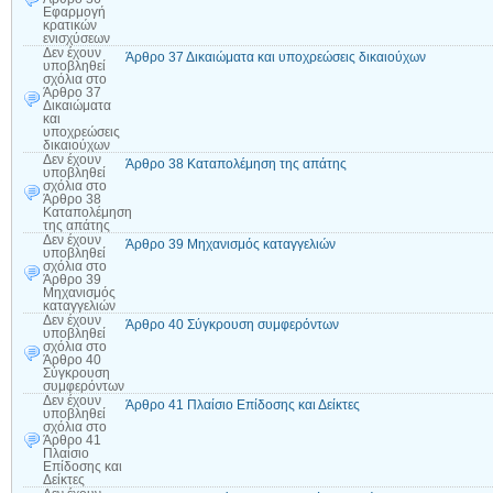
Εφαρμογή
κρατικών
ενισχύσεων
Δεν έχουν
Άρθρο 37 Δικαιώματα και υποχρεώσεις δικαιούχων
υποβληθεί
σχόλια
στο
Άρθρο 37
Δικαιώματα
και
υποχρεώσεις
δικαιούχων
Δεν έχουν
Άρθρο 38 Καταπολέμηση της απάτης
υποβληθεί
σχόλια
στο
Άρθρο 38
Καταπολέμηση
της απάτης
Δεν έχουν
Άρθρο 39 Μηχανισμός καταγγελιών
υποβληθεί
σχόλια
στο
Άρθρο 39
Μηχανισμός
καταγγελιών
Δεν έχουν
Άρθρο 40 Σύγκρουση συμφερόντων
υποβληθεί
σχόλια
στο
Άρθρο 40
Σύγκρουση
συμφερόντων
Δεν έχουν
Άρθρο 41 Πλαίσιο Επίδοσης και Δείκτες
υποβληθεί
σχόλια
στο
Άρθρο 41
Πλαίσιο
Επίδοσης και
Δείκτες