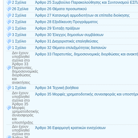
2 Σχόλια
Άρθρο 25 Συμβούλιο Παρακολούθησης και Συντονισμού ΕΣΠ
26 Σχόλια
Άρθρο 26 Θέματα προσωπικού
2 Σχόλια
Άρθρο 27 Κατανομή αρμοδιοτήτων σε επίπεδα διοίκησης
2 Σχόλια
Άρθρο 28 Εξειδίκευση Προγράμματος
1 Σχόλιο
Άρθρο 29 Ένταξη πράξεων
3 Σχόλια
Άρθρο 30 Έλεγχος δημοσίων συμβάσεων
1 Σχόλιο
Άρθρο 31 Διαχειριστικές επαληθεύσεις
1 Σχόλιο
Άρθρο 32 Θέματα επιλεξιμότητας δαπανών
Δεν έχουν
Άρθρο 33 Παρατυπίες, δημοσιονομικές διορθώσεις και ανακτή
υποβληθεί
σχόλια
στο
Άρθρο 33
Παρατυπίες,
δημοσιονομικές
διορθώσεις
και
ανακτήσεις
1 Σχόλιο
Άρθρο 34 Τεχνική βοήθεια
Δεν έχουν
Άρθρο 35 Μορφές χρηματοδοτικής συνεισφοράς και υποστήρ
υποβληθεί
σχόλια
στο
Άρθρο 35
Μορφές
χρηματοδοτικής
συνεισφοράς
και
υποστήριξης
Δεν έχουν
Άρθρο 36 Εφαρμογή κρατικών ενισχύσεων
υποβληθεί
σχόλια
στο
Άρθρο 36