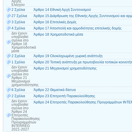
Αρχής
Ελέγχου
2 Σχόλια
Άρθρο 14 Εθνική Αρχή Συντονισμού
27 Σχόλια
Άρθρο 15 Διάρθρωση της Εθνικής Αρχής Συντονισμού και αρμ
3 Σχόλια
Άρθρο 16 Επιτελικές Δομές
4 Σχόλια
Άρθρο 17 Αποστολή και αρμοδιότητες επιτελικής δομής
Δεν έχουν
Άρθρο 18 Χρηματοδοτικά μέσα
υποβληθεί
σχόλια
στο
Άρθρο 18
Χρηματοδοτικά
μέσα
2 Σχόλια
Άρθρο 19 Ολοκληρωμένη χωρική ανάπτυξη
1 Σχόλιο
Άρθρο 20 Τοπική ανάπτυξη με πρωτοβουλία τοπικών κοινοτή
Δεν έχουν
Άρθρο 21 Μηχανισμοί χρηματοδότησης
υποβληθεί
σχόλια
στο
Άρθρο 21
Μηχανισμοί
χρηματοδότησης
6 Σχόλια
Άρθρο 22 Θεματικά δίκτυα
2 Σχόλια
Άρθρο 23 Επιτροπή Παρακολούθησης
Δεν έχουν
Άρθρο 24 Επιτροπές Παρακολούθησης Προγραμμάτων INT
υποβληθεί
σχόλια
στο
Άρθρο 24
Επιτροπές
Παρακολούθησης
Προγραμμάτων
INTERREG
2021-2027