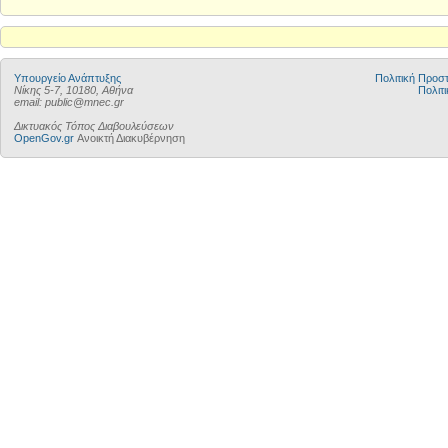
Υπουργείο Ανάπτυξης
Πολιτική Προ
Νίκης 5-7, 10180, Αθήνα
Πολιτι
email: public@mnec.gr
Δικτυακός Τόπος Διαβουλεύσεων
OpenGov.gr
Ανοικτή Διακυβέρνηση