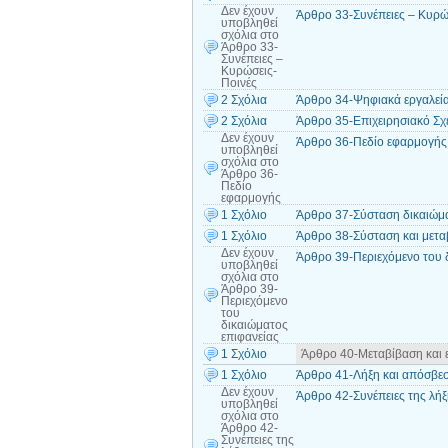
Δεν έχουν
Άρθρο 33-Συνέπειες – Κυρώ
υποβληθεί
σχόλια
στο
Άρθρο 33-
Συνέπειες –
Κυρώσεις-
Ποινές
2 Σχόλια
Άρθρο 34-Ψηφιακά εργαλεί
2 Σχόλια
Άρθρο 35-Επιχειρησιακό Σχ
Δεν έχουν
Άρθρο 36-Πεδίο εφαρμογής
υποβληθεί
σχόλια
στο
Άρθρο 36-
Πεδίο
εφαρμογής
1 Σχόλιο
Άρθρο 37-Σύσταση δικαιώματ
1 Σχόλιο
Άρθρο 38-Σύσταση και μεταβ
Δεν έχουν
Άρθρο 39-Περιεχόμενο του 
υποβληθεί
σχόλια
στο
Άρθρο 39-
Περιεχόμενο
του
δικαιώματος
επιφανείας
1 Σχόλιο
Άρθρο 40-Μεταβίβαση και ε
1 Σχόλιο
Άρθρο 41-Λήξη και απόσβεσ
Δεν έχουν
Άρθρο 42-Συνέπειες της λήξη
υποβληθεί
σχόλια
στο
Άρθρο 42-
Συνέπειες της