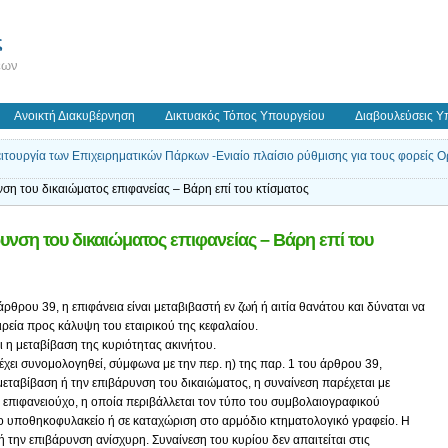
ς
εων
Ανοικτή Διακυβέρνηση
Δικτυακός Τόπος Υπουργείου
Διαβουλεύσεις Υ
 λειτουργία των Επιχειρηματικών Πάρκων -Ενιαίο πλαίσιο ρύθμισης για τους φορεί
ση του δικαιώματος επιφανείας – Βάρη επί του κτίσματος
υνση του δικαιώματος επιφανείας – Βάρη επί του
 άρθρου 39, η επιφάνεια είναι μεταβιβαστή εν ζωή ή αιτία θανάτου και δύναται να
αιρεία προς κάλυψη του εταιρικού της κεφαλαίου.
ι η μεταβίβαση της κυριότητας ακινήτου.
έχει συνομολογηθεί, σύμφωνα με την περ. η) της παρ. 1 του άρθρου 39,
μεταβίβαση ή την επιβάρυνση του δικαιώματος, η συναίνεση παρέχεται με
επιφανειούχο, η οποία περιβάλλεται τον τύπο του συμβολαιογραφικού
ιο υποθηκοφυλακείο ή σε καταχώριση στο αρμόδιο κτηματολογικό γραφείο. Η
ή την επιβάρυνση ανίσχυρη. Συναίνεση του κυρίου δεν απαιτείται στις