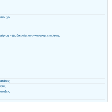
νειούχου
ίριση – Διαδικασίες αναγκαστικής εκτέλεσης
ατάξεις
ξεις
ατάξεις