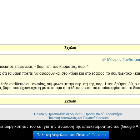
Σχόλια
Μόνιμος Σύνδεσμο
ώματος επιφανείας – βάρη επί του κτίσματος, παρ. 4
ότι τα βάρη πρέπει να αφορούν και στο κτίριο και στο έδαφος, το συμπλεκτικό «και»
ύλαξη αντίθετης συμφωνίας, σύμφωνα με την περ. στ) της παρ. 1 του άρθρου 39, ο 
 βάρη που έχουν σχέση με το κτίσμα ή το έδαφος, επί του οποίου υφίσταται το δικα
Σχόλια
Πολιτική Προστασίας Δεδομένων Προσωπικού Χαρακτήρα
Πολιτική Ασφαλείας και Πολιτική Cookies
Όροι Χρήσης
Πλαίσιο Διαλόγου
ειτουργικότητάς του και για την ανάλυση της επισκεψιμότητάς του (Google Ana
Πολιτική Ασφαλείας και Πολιτική Cookies