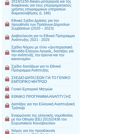
2019/1150-δίκαιη μεταχείριση και της
διαφάνειας για τους επιχειρηματικούς
χρήστες επιγραμμικών υπηρεσιών
διαμεσολάβησης (L 186)
Εθνικό Σχέδιο Δράσης για την
προώθηση των Πράσινων Δημοσίων
Συμβάσεων (2020 – 2023)
Διαβούλευση για το Εθνικό Πρόγραμμα
Ανάπτυξης 2021 - 2025
Σχέδιο Νόμου με τίτλο «Διυπηρεσιακή
Μονάδα Ελέγχου Αγοράς, διατάξεις για
την ανάπτυξη, την έρευνα και την
καινοτομία»
Σχέδιο διατάξεων για το Εθνικό
Πρόγραμμα Ανάπτυξης
ΣΧΕΔΙΟ ΔΙΑΤΑΞΕΩΝ ΓΙΑ ΤΟ ΓΕΝΙΚΟ
ΕΜΠΟΡΙΚΟ ΜΗΤΡΩΟ
Γενικό Εμπορικό Μητρώο
ΕΘΝΙΚΟ ΠΡΟΓΡΑΜΜΑ ΑΝΑΠΤΥΞΗΣ
Διατάξεις για την Ελληνική Αναπτυξιακή
Τράπεζα
Εναρμόνιση της ελληνικής νομοθεσίας
με την Οδηγία (ΕΕ) 2015/2436 του
Ευρωπαϊκού Κοινοβουλίου
Νόμος για την προσέλκυση