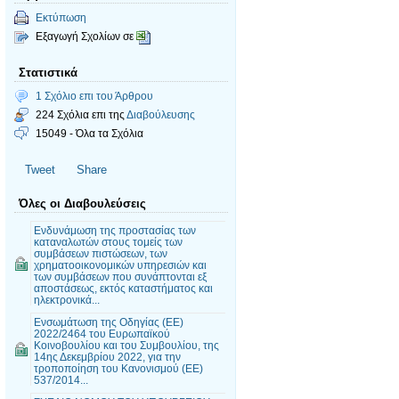
Εκτύπωση
Εξαγωγή Σχολίων σε
Στατιστικά
1 Σχόλιο επι του Άρθρου
224 Σχόλια επι της
Διαβούλευσης
15049 - Όλα τα Σχόλια
Tweet
Share
Όλες οι Διαβουλεύσεις
Ενδυνάμωση της προστασίας των
καταναλωτών στους τομείς των
συμβάσεων πιστώσεων, των
χρηματοοικονομικών υπηρεσιών και
των συμβάσεων που συνάπτονται εξ
αποστάσεως, εκτός καταστήματος και
ηλεκτρονικά...
Ενσωμάτωση της Οδηγίας (ΕΕ)
2022/2464 του Ευρωπαϊκού
Κοινοβουλίου και του Συμβουλίου, της
14ης Δεκεμβρίου 2022, για την
τροποποίηση του Κανονισμού (ΕΕ)
537/2014...