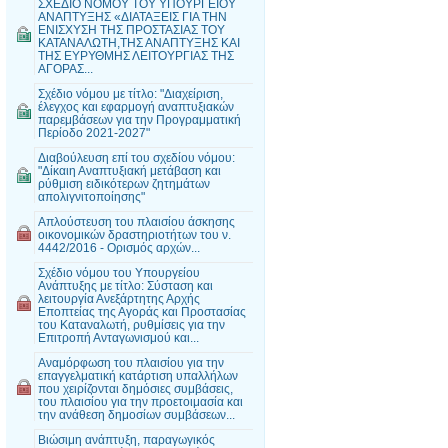
ΣΧΕΔΙΟ ΝΟΜΟΥ ΤΟΥ ΥΠΟΥΡΓΕΙΟΥ
ΑΝΑΠΤΥΞΗΣ «ΔΙΑΤΑΞΕΙΣ ΓΙΑ ΤΗΝ
ΕΝΙΣΧΥΣΗ ΤΗΣ ΠΡΟΣΤΑΣΙΑΣ ΤΟΥ
ΚΑΤΑΝΑΛΩΤΗ,ΤΗΣ ΑΝΑΠΤΥΞΗΣ ΚΑΙ
ΤΗΣ ΕΥΡΥΘΜΗΣ ΛΕΙΤΟΥΡΓΙΑΣ ΤΗΣ
ΑΓΟΡΑΣ...
Σχέδιο νόμου με τίτλο: "Διαχείριση,
έλεγχος και εφαρμογή αναπτυξιακών
παρεμβάσεων για την Προγραμματική
Περίοδο 2021-2027"
Διαβούλευση επί του σχεδίου νόμου:
"Δίκαιη Αναπτυξιακή μετάβαση και
ρύθμιση ειδικότερων ζητημάτων
απολιγνιτοποίησης"
Απλούστευση του πλαισίου άσκησης
οικονομικών δραστηριοτήτων του ν.
4442/2016 - Ορισμός αρχών...
Σχέδιο νόμου του Υπουργείου
Ανάπτυξης με τίτλο: Σύσταση και
λειτουργία Ανεξάρτητης Αρχής
Εποπτείας της Αγοράς και Προστασίας
του Καταναλωτή, ρυθμίσεις για την
Επιτροπή Ανταγωνισμού και...
Αναμόρφωση του πλαισίου για την
επαγγελματική κατάρτιση υπαλλήλων
που χειρίζονται δημόσιες συμβάσεις,
του πλαισίου για την προετοιμασία και
την ανάθεση δημοσίων συμβάσεων...
Βιώσιμη ανάπτυξη, παραγωγικός