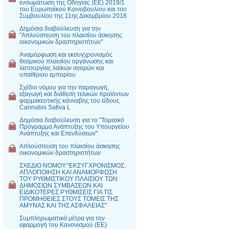
ενσωμάτωση της Οδηγίας (ΕΕ) 2019/1
του Ευρωπαϊκού Κοινοβουλίου και του
Συμβουλίου της 11ης Δεκεμβρίου 2018
Δημόσια διαβούλευση για την
"Απλούστευση του πλαισίου άσκησης
οικονομικών δραστηριοτήτων"
Αναμόρφωση και εκσυγχρονισμός
θεσμικού πλαισίου οργάνωσης και
λειτουργίας λαϊκών αγορών και
υπαίθριου εμπορίου
Σχέδιο νόμου για την παραγωγή,
εξαγωγή και διάθεση τελικών προϊόντων
φαρμακευτικής κάνναβης του είδους
Cannabis Sativa L
Δημόσια διαβούλευση για το "Τομεακό
Πρόγραμμα Ανάπτυξης του Υπουργείου
Ανάπτυξης και Επενδύσεων"
Απλούστευση του πλαισίου άσκησης
οικονομικών δραστηριοτήτων
ΣΧΕΔΙΟ ΝΟΜΟΥ:"ΕΚΣΥΓΧΡΟΝΙΣΜΟΣ,
ΑΠΛΟΠΟΙΗΣΗ ΚΑΙ ΑΝΑΜΟΡΦΩΣΗ
ΤΟΥ ΡΥΘΜΙΣΤΙΚΟΥ ΠΛΑΙΣΙΟΥ ΤΩΝ
ΔΗΜΟΣΙΩΝ ΣΥΜΒΑΣΕΩΝ ΚΑΙ
ΕΙΔΙΚΟΤΕΡΕΣ ΡΥΘΜΙΣΕΙΣ ΓΙΑ ΤΙΣ
ΠΡΟΜΗΘΕΙΕΣ ΣΤΟΥΣ ΤΟΜΕΙΣ ΤΗΣ
ΑΜΥΝΑΣ ΚΑΙ ΤΗΣ ΑΣΦΑΛΕΙΑΣ"
Συμπληρωματικά μέτρα για την
εφαρμογή του Κανονισμού (ΕΕ)