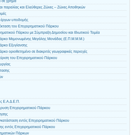
ι σε χρήμα
αι παραλίας και Ελεύθερες Ζώνες – Ζώνες Αποθηκών
ομές
 έργων υποδομής
έκταση του Επιχειρηματικού Πάρκου
ηματικού Πάρκου με Σύμπραξη Δημοσίου και Ιδιωτικού Τομέα
Πάρκο Μεμονωμένης Μεγάλης Μονάδας (Ε.Π.Μ.Μ.Μ.)
άρκο Εξυγίανσης
ρκο οριοθετημένο σε διακριτές γεωγραφικές περιοχές
είριση του Επιχειρηματικού Πάρκου
υργίας
στασης
ών
 Ε.Α.Δ.Ε.Π.
ίδρυση Επιχειρηματικού Πάρκου
τησης
εγκατάσταση εντός Επιχειρηματικού Πάρκου
ης εντός Επιχειρηματικού Πάρκου
ρηματικών Πάρκων