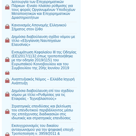
λειτουργία των Επιχειρηματικών
Πάρκων -Ενιαίο πλαίσιο ρύθμισης για
τους φορείς Οργανωμένων Υποδοχέων
Μεταποιητικών και Επιχειρηματικών
Δραστηριοτήτων
Κανονισμός Απονομής Ελληνικού
Σήματος στον ζύθο
Δημόσια διαβούλευση σχέδιο νόμου με
τίτλο «Εξυγίανση Ναυπηγείων
Ελευσίνας»
Ενσωμάτωση Κεφαλαίου III της Οδηγίας
(ΕΕ)2017/1132,όπως τροποποιήθηκε
με την οδηγία 2019/1151 του
Ευρωπαϊκού Κοινοβουλίου και του
Συμβουλίου της 20ής Ιουνίου 2019
Αναπτυξιακός Νόμος – Ελλάδα Ισχυρή
Ανάπτυξη
Δημόσια διαβούλευση επί του σχεδίου
νόμου με τίτλο:«Ρυθμίσεις για τις
Εταιρείες - Τεχνοβλαστούς»
Στρατηγικές επενδύσεις και βελτίωση
του επενδυτικού περιβάλλοντος μέσω
της επιτάχυνσης διαδικασιών στις
ιδιωτικές και στρατηγικές επενδύσεις
Εκσυγχρονισμός του δικαίου
ανταγωνισμού για την ψηφιακή εποχή-
Τροποποίηση ν. 3959/2011 &