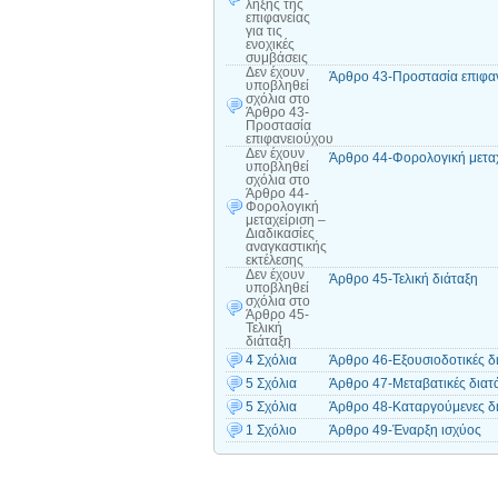
λήξης της
επιφανείας
για τις
ενοχικές
συμβάσεις
Δεν έχουν
Άρθρο 43-Προστασία επιφα
υποβληθεί
σχόλια
στο
Άρθρο 43-
Προστασία
επιφανειούχου
Δεν έχουν
Άρθρο 44-Φορολογική μεταχε
υποβληθεί
σχόλια
στο
Άρθρο 44-
Φορολογική
μεταχείριση –
Διαδικασίες
αναγκαστικής
εκτέλεσης
Δεν έχουν
Άρθρο 45-Τελική διάταξη
υποβληθεί
σχόλια
στο
Άρθρο 45-
Τελική
διάταξη
4 Σχόλια
Άρθρο 46-Εξουσιοδοτικές δι
5 Σχόλια
Άρθρο 47-Μεταβατικές διατά
5 Σχόλια
Άρθρο 48-Καταργούμενες δι
1 Σχόλιο
Άρθρο 49-Έναρξη ισχύος