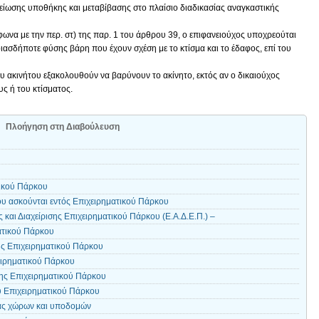
είωσης υποθήκης και μεταβίβασης στο πλαίσιο διαδικασίας αναγκαστικής
φωνα με την περ. στ) της παρ. 1 του άρθρου 39, ο επιφανειούχος υποχρεούται
ποιασδήποτε φύσης βάρη που έχουν σχέση με το κτίσμα και το έδαφος, επί του
υ ακινήτου εξακολουθούν να βαρύνουν το ακίνητο, εκτός αν ο δικαιούχος
υς ή του κτίσματος.
Πλοήγηση στη Διαβούλευση
τικού Πάρκου
υ ασκούνται εντός Επιχειρηματικού Πάρκου
 και Διαχείρισης Επιχειρηματικού Πάρκου (Ε.Α.Δ.Ε.Π.) –
ατικού Πάρκου
ς Επιχειρηματικού Πάρκου
ιρηματικού Πάρκου
ης Επιχειρηματικού Πάρκου
 Επιχειρηματικού Πάρκου
ας χώρων και υποδομών