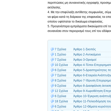
περιπτώσεις μη συναινετικής εγγραφής προσημ
εκτέλεσης.
4. Με την επιφύλαξη αντίθετης συμφωνίας, σύμ
να φέρει κατά τη διάρκεια της επιφανείας τα ο
οποίου υφίσταται το δικαίωμα επιφανείας.
5. Προγενέστερα εμπράγματα δικαιώματα επί το
συναινέσει στον περιορισμό τους επί του εδάφο
7 Σχόλια
Άρθρο 1-Σκοπός
1 Σχόλιο
Άρθρο 2-Αντικείμενο
7 Σχόλια
Άρθρο 3-Ορισμοί
10 Σχόλια
Άρθρο 4-Τύποι Επιχειρημα
6 Σχόλια
Άρθρο 5-Δραστηριότητες πο
7 Σχόλια
Άρθρο 6-Εταιρεία Ανάπτυξης
8 Σχόλια
Άρθρο 7-Ίδρυση Επιχειρημ
9 Σχόλια
Άρθρο 8-Διασφάλιση έκταση
12 Σχόλια
Άρθρο 9-Χωροθέτηση Επιχε
6 Σχόλια
Άρθρο 10-Έγκριση ανάπτυξ
18 Σχόλια
Άρθρο 11-Πολεοδόμηση του
6 Σχόλια
Άρθρο 12-Θέματα κυριότητ