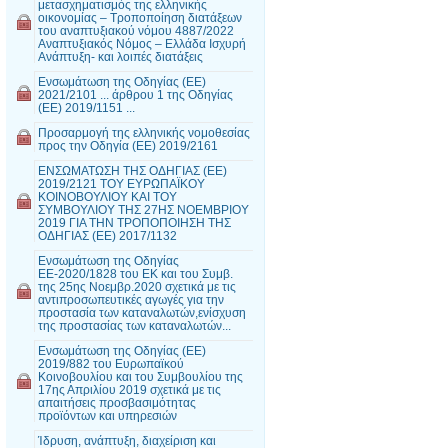
μετασχηματισμός της ελληνικής
οικονομίας – Τροποποίηση διατάξεων
του αναπτυξιακού νόμου 4887/2022
Αναπτυξιακός Νόμος – Ελλάδα Ισχυρή
Ανάπτυξη- και λοιπές διατάξεις
Ενσωμάτωση της Οδηγίας (ΕΕ)
2021/2101 ... άρθρου 1 της Οδηγίας
(ΕΕ) 2019/1151 ...
Προσαρμογή της ελληνικής νομοθεσίας
προς την Οδηγία (ΕΕ) 2019/2161
ΕΝΣΩΜΑΤΩΣΗ ΤΗΣ ΟΔΗΓΙΑΣ (ΕΕ)
2019/2121 ΤΟΥ ΕΥΡΩΠΑΪΚΟΥ
ΚΟΙΝΟΒΟΥΛΙΟΥ ΚΑΙ ΤΟΥ
ΣΥΜΒΟΥΛΙΟΥ ΤΗΣ 27ΗΣ ΝΟΕΜΒΡΙΟΥ
2019 ΓΙΑ ΤΗΝ ΤΡΟΠΟΠΟΙΗΣΗ ΤΗΣ
ΟΔΗΓΙΑΣ (ΕΕ) 2017/1132
Ενσωμάτωση της Οδηγίας
ΕΕ-2020/1828 του ΕΚ και του Συμβ.
της 25ης Νοεμβρ.2020 σχετικά με τις
αντιπροσωπευτικές αγωγές για την
προστασία των καταναλωτών,ενίσχυση
της προστασίας των καταναλωτών...
Ενσωμάτωση της Οδηγίας (ΕΕ)
2019/882 του Ευρωπαϊκού
Κοινοβουλίου και του Συμβουλίου της
17ης Απριλίου 2019 σχετικά με τις
απαιτήσεις προσβασιμότητας
προϊόντων και υπηρεσιών
Ίδρυση, ανάπτυξη, διαχείριση και