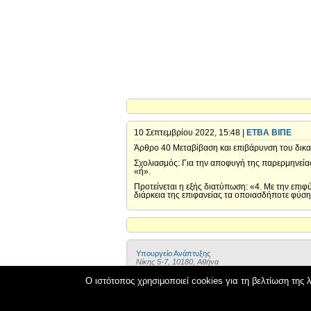
10 Σεπτεμβρίου 2022, 15:48 |
ΕΤΒΑ ΒΙΠΕ
Άρθρο 40 Μεταβίβαση και επιβάρυνση του δικαι
Σχολιασμός: Για την αποφυγή της παρερμηνείας 
«ή».
Προτείνεται η εξής διατύπωση: «4. Με την επιφ
διάρκεια της επιφανείας τα οποιασδήποτε φύσης
Υπουργείο Ανάπτυξης
Νίκης 5-7, 10180, Αθήνα
email: public@mnec.gr
Ο ιστότοπος χρησιμοποιεί cookies για τη βελτίωση της λ
Δικτυακός Τόπος Διαβουλεύσεων
OpenGov.gr
Ανοικτή Διακυβέρνηση