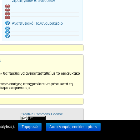
Στρατηγικών Επενδύσεων
Αναπτυξιακό Πολυνομοσχέδιο
ς
 θα πρέπει να αντικατασταθεί με το διαζευκτικό
επιφανειούχος υποχρεούται να φέρει κατά τη
ίωμα επιφανείας.».
Creative Commons License
Με Χρήση του ΕΛ/ΛΑΚ λογισμικού
lytics).
Wordpress
.
Συμφωνώ
Αποκλεισμός cookies τρίτων