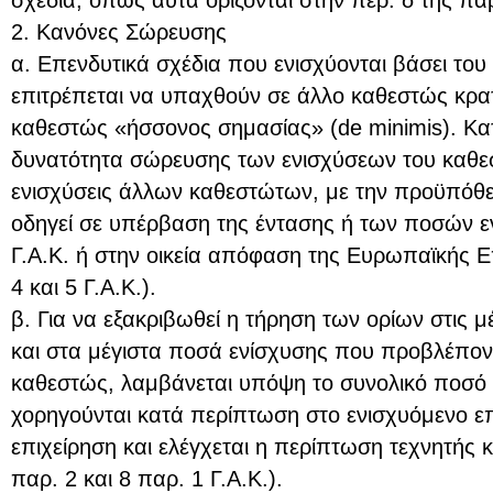
σχέδια, όπως αυτά ορίζονται στην περ. δ της πα
2. Κανόνες Σώρευσης
α. Επενδυτικά σχέδια που ενισχύονται βάσει το
επιτρέπεται να υπαχθούν σε άλλο καθεστώς κρα
καθεστώς «ήσσονος σημασίας» (de minimis). Κατ
δυνατότητα σώρευσης των ενισχύσεων του καθεσ
ενισχύσεις άλλων καθεστώτων, με την προϋπόθε
οδηγεί σε υπέρβαση της έντασης ή των ποσών εν
Γ.Α.Κ. ή στην οικεία απόφαση της Ευρωπαϊκής Ε
4 και 5 Γ.Α.Κ.).
β. Για να εξακριβωθεί η τήρηση των ορίων στις μ
και στα μέγιστα ποσά ενίσχυσης που προβλέποντ
καθεστώς, λαμβάνεται υπόψη το συνολικό ποσό
χορηγούνται κατά περίπτωση στο ενισχυόμενο επ
επιχείρηση και ελέγχεται η περίπτωση τεχνητής 
παρ. 2 και 8 παρ. 1 Γ.Α.Κ.).