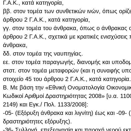
Γ.Α.Κ., κατά κατηγορία,
ββ. στον τομέα των συνθετικών ινών, όπως ορίζετ
άρθρου 2 Γ.Α.Κ., κατά κατηγορία,
γγ. στον τομέα του άνθρακα, όπως ο άνθρακας ορ
άρθρου 2 Γ.Α.Κ., σχετικά με κρατικές ενισχύσεις
άνθρακα,
δδ. στον τομέα της ναυπηγίας.
εε. στον τομέα παραγωγής, διανομής και υποδομ
στστ. στον τομέα μεταφορών (και η συναφής υπο
στοιχείο 45 του άρθρου 2 Γ.Α.Κ., κατά κατηγορία.
Β. Με βάση την «Εθνική Ονοματολογία Οικονομι
Κωδικοί Αριθμοί Δραστηριότητας 2008» [υ.α. 11
2149) και Εγκ./ Πολ. 1133/2008]:
-05- (Εξόρυξη άνθρακα και λιγνίτη) έως και -09- 
δραστηριότητες εξόρυξης).
-36- Συλλογή, επεξεργασία και παροχή νερού εκ