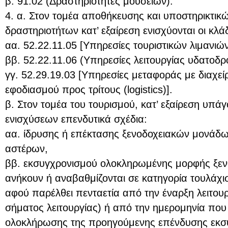
β. 91.02 (Δραστηριότητες μουσείων).
4. α. Στον τομέα αποθήκευσης και υποστηρικτικ
δραστηριοτήτων κατ’ εξαίρεση ενισχύονται οι κλάδ
αα. 52.22.11.05 [Υπηρεσίες τουριστικών λιμανιών
ββ. 52.22.11.06 (Υπηρεσίες λειτουργίας υδατοδρ
γγ. 52.29.19.03 [Υπηρεσίες μεταφοράς με διαχεί
εφοδιασμού προς τρίτους (logistics)].
β. Στον τομέα του τουρισμού, κατ’ εξαίρεση υπά
ενισχύσεων επενδυτικά σχέδια:
αα. ίδρυσης ή επέκτασης ξενοδοχειακών μονάδων
αστέρων,
ββ. εκσυγχρονισμού ολοκληρωμένης μορφής ξε
ανήκουν ή αναβαθμίζονται σε κατηγορία τουλάχι
αφού παρέλθει πενταετία από την έναρξη λειτου
σήματος λειτουργίας) ή από την ημερομηνία πο
ολοκλήρωσης της προηγούμενης επένδυσης εκσ