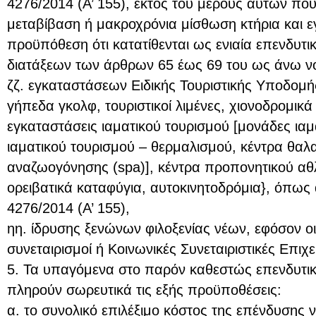
4276/2014 (Α’ 155), εκτός του μέρους αυτών πο
μεταβίβαση ή μακροχρόνια μίσθωση κτήρια και εγ
προϋπόθεση ότι κατατίθενται ως ενιαία επενδυτι
διατάξεων των άρθρων 65 έως 69 του ως άνω ν
ζζ. εγκαταστάσεων Ειδικής Τουριστικής Υποδομή
γήπεδα γκολφ, τουριστικοί λιμένες, χιονοδρομικά
εγκαταστάσεις ιαματικού τουρισμού [μονάδες ιαμ
ιαματικού τουρισμού – θερμαλισμού, κέντρα θαλ
αναζωογόνησης (spa)], κέντρα προπονητικού αθλ
ορειβατικά καταφύγια, αυτοκινητοδρόμια}, όπως 
4276/2014 (Α’ 155),
ηη. ίδρυσης ξενώνων φιλοξενίας νέων, εφόσον οι 
συνεταιρισμοί ή Κοινωνικές Συνεταιριστικές Επιχει
5. Τα υπαγόμενα στο παρόν καθεστώς επενδυτικ
πληρούν σωρευτικά τις εξής προϋποθέσεις:
α. το συνολικό επιλέξιμο κόστος της επένδυσης να