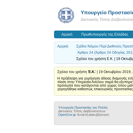
Υπουργείο Προστασία
Δικτυακός Τόπος Διαβουλεύσ
Αρχική
Πρωθυπουργός της Ελλάδας
Αρχική
Σχέδιο Νόμου Περί Διεθνούς Προσ
Άρθρο 24 (Άρθρο 24 Οδηγίας 2011
Σχόλιο του χρήστη E.K. | 19 Οκτωβ
Σχόλιο του χρήστη '
E.K.
' | 19 Οκτωβρίου 2019,
H πρόβλεψη για χορήγηση άδειας διαμονής ετήσ
πίεση στην Υπηρεσία Ασύλου παρά θα εξυπηρετ
πρόσωπα που κατάγονται από χώρες όπου μαίνετ
χορηγήθηκε καθεστώς επικουρικής προστασίας 
Υπουργείο Προστασίας του Πολίτη
Δικτυακός Τόπος Διαβουλεύσεων
OpenGov.gr
Ανοικτή Διακυβέρνηση