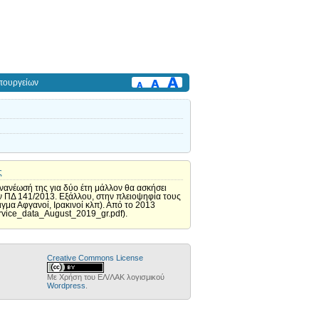
πουργείων
ς
νανέωσή της για δύο έτη μάλλον θα ασκήσει
ν ΠΔ 141/2013. Εξάλλου, στην πλειοψηφία τους
μα Αφγανοί, Ιρακινοί κλπ). Από το 2013
rvice_data_August_2019_gr.pdf).
Creative Commons License
Με Χρήση του ΕΛ/ΛΑΚ λογισμικού
Wordpress
.