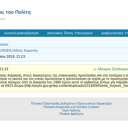
ς του Πολίτη
εων
Ανοικτή Διακυβέρνηση
Δικτυακός Τόπος Υπουργείου
Διαβουλεύσεις Υ
τασίας
/95/ΕΕ) Άδειες διαμονής
ρίου 2019, 21:23
 21:23
Μόνιμος Σύνδεσμο
ιας διάρκειας στους δικαιούχους της επικουρικής προστασίας και στη συνέχεια η α
ήσει το σκοπό για τον οποίο προτείνεται η τροποποίηση σε σχέση με το προϊσχύσα
αι πόλεμος από τη δεκαετία του 1980 έχουν αυτό το καθεστώς (όπως για παράδειγ
σε 6923 άτομα (http://asylo.gov.gr/wp-content/uploads/2019/09/Greek_Asylum_Se
Πολιτική Προστασίας Δεδομένων Προσωπικού Χαρακτήρα
Πολιτική Ασφαλείας και Πολιτική Cookies
Όροι Χρήσης
Πλαίσιο Διαλόγου