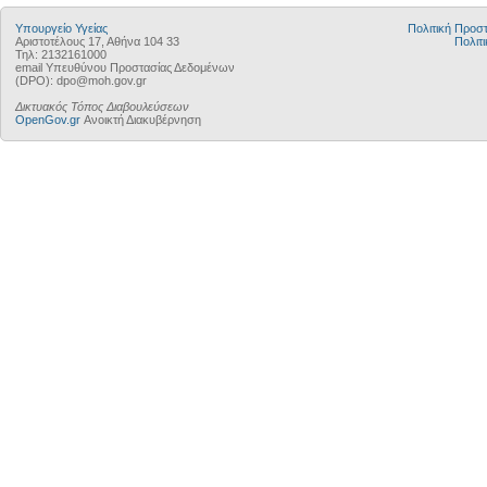
Υπουργείο Υγείας
Πολιτική Προ
Αριστοτέλους 17, Αθήνα 104 33
Πολιτι
Τηλ: 2132161000
email Υπευθύνου Προστασίας Δεδομένων
(DPO): dpo@moh.gov.gr
Δικτυακός Τόπος Διαβουλεύσεων
OpenGov.gr
Ανοικτή Διακυβέρνηση