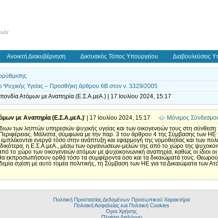
εων
Ανοικτή Διακυβέρνηση
Δικτυακός Τόπος Υπουργείου
Διαβουλεύσεις Υ
ρρύθμισης
 Ψυχικής Υγείας – Προσθήκη άρθρου 6Β στον ν. 3329/2005
ονδία Ατόμων με Αναπηρία (Ε.Σ.Α.μεΑ.) | 17 Ιουλίου 2024, 15:17
μων με Αναπηρία (Ε.Σ.Α.μεΑ.)
' | 17 Ιουλίου 2024, 15:17
Μόνιμος Σύνδεσμο
ιων των ληπτών υπηρεσιών ψυχικής υγείας και των οικογενειών τους στη σύνθεση
 Περιφέρειας. Μάλιστα, σύμφωνα με την παρ. 3 του άρθρου 4 της Σύμβασης των ΗΕ 
εμπλέκονται ενεργά τόσο στην ανάπτυξη και εφαρμογή της νομοθεσίας και των πολιτ
ικότερα, η Ε.Σ.Α.μεΑ., μέσω των οργανώσεων-μελών της από το χώρο της ψυχοκοι
από το χώρο των οικογενειών ατόμων με ψυχοκοινωνική αναπηρία, καθώς οι ίδιοι οι
αι θα εκπροσωπήσουν ορθά τόσο τα συμφέροντα όσο και τα δικαιώματά τους. Θεωρού
εμία σχέση με αυτό τομέα πολιτικής, τη Σύμβαση των ΗΕ για τα Δικαιώματα των Ατό
Πολιτική Προστασίας Δεδομένων Προσωπικού Χαρακτήρα
Πολιτική Ασφαλείας και Πολιτική Cookies
Όροι Χρήσης
Πλαίσιο Διαλόγου