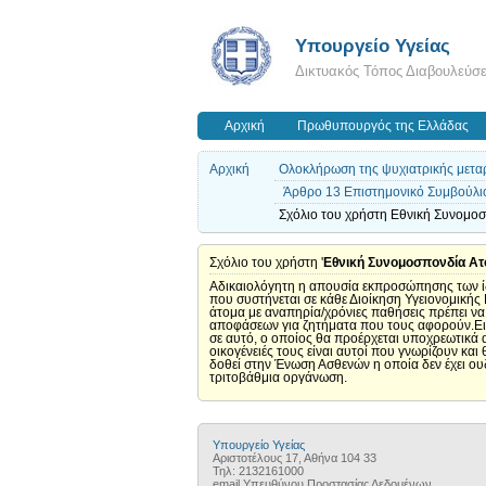
Υπουργείο Υγείας
Δικτυακός Τόπος Διαβουλεύσ
Αρχική
Πρωθυπουργός της Ελλάδας
Αρχική
Ολοκλήρωση της ψυχιατρικής μετα
Άρθρο 13 Επιστημονικό Συμβούλιο
Σχόλιο του χρήστη Εθνική Συνομοσπ
Σχόλιο του χρήστη '
Εθνική Συνομοσπονδία Ατό
Αδικαιολόγητη η απουσία εκπροσώπησης των ίδ
που συστήνεται σε κάθε Διοίκηση Υγειονομικής
άτομα με αναπηρία/χρόνιες παθήσεις πρέπει να 
αποφάσεων για ζητήματα που τους αφορούν.Ειδ
σε αυτό, ο οποίος θα προέρχεται υποχρεωτικά 
οικογένειές τους είναι αυτοί που γνωρίζουν κ
δοθεί στην Ένωση Ασθενών η οποία δεν έχει ουδ
τριτοβάθμια οργάνωση.
Υπουργείο Υγείας
Αριστοτέλους 17, Αθήνα 104 33
Τηλ: 2132161000
email Υπευθύνου Προστασίας Δεδομένων