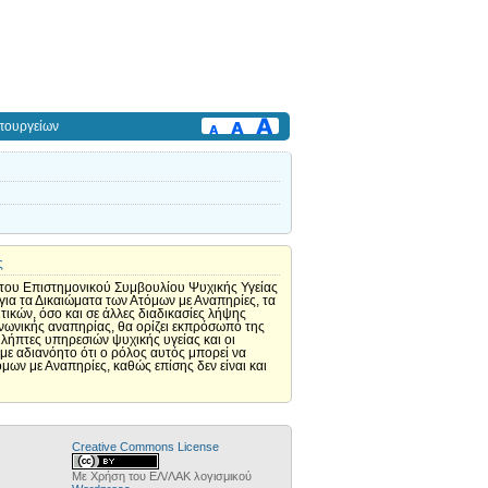
πουργείων
ς
 του Επιστημονικού Συμβουλίου Ψυχικής Υγείας
για τα Δικαιώματα των Ατόμων με Αναπηρίες, τα
ικών, όσο και σε άλλες διαδικασίες λήψης
νωνικής αναπηρίας, θα ορίζει εκπρόσωπό της
 λήπτες υπηρεσιών ψυχικής υγείας και οι
με αδιανόητο ότι ο ρόλος αυτός μπορεί να
μων με Αναπηρίες, καθώς επίσης δεν είναι και
Creative Commons License
Με Χρήση του ΕΛ/ΛΑΚ λογισμικού