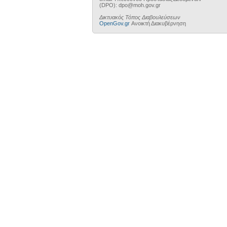
(DPO): dpo@moh.gov.gr
Δικτυακός Τόπος Διαβουλεύσεων
OpenGov.gr
Ανοικτή Διακυβέρνηση