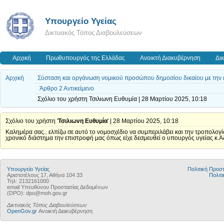
Υπουργείο Υγείας
Δικτυακός Τόπος Διαβουλεύσεων
Αρχική
Πρωθυπουργός της Ελλάδας
Ανοικτή Διακυβέρνηση
Δι
Αρχική
Σύσταση και οργάνωση νομικού προσώπου δημοσίου δικαίου με την 
Άρθρο 2 Αντικείμενο
Σχόλιο του χρήστη Τσιλιωνη Ευθυμία | 28 Μαρτίου 2025, 10:18
Σχόλιο του χρήστη '
Τσιλιωνη Ευθυμία
' | 28 Μαρτίου 2025, 10:18
Καλημέρα σας.. ελπίζω σε αυτό το νομοσχέδιο να συμπεριλάβει και την τροπολο
χρονικό διάστημα την επιστροφή μας όπως είχε δεσμευθεί ο υπουργός υγείας κ.Αδ
Υπουργείο Υγείας
Πολιτική Προ
Αριστοτέλους 17, Αθήνα 104 33
Πολιτι
Τηλ: 2132161000
email Υπευθύνου Προστασίας Δεδομένων
(DPO): dpo@moh.gov.gr
Δικτυακός Τόπος Διαβουλεύσεων
OpenGov.gr
Ανοικτή Διακυβέρνηση