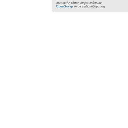
Δικτυακός Τόπος Διαβουλεύσεων
OpenGov.gr
Ανοικτή Διακυβέρνηση