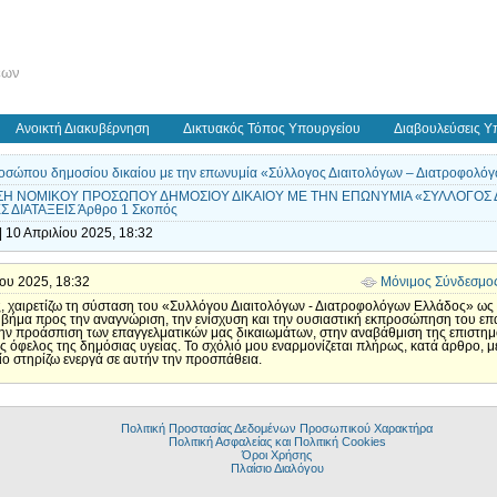
εων
Ανοικτή Διακυβέρνηση
Δικτυακός Τόπος Υπουργείου
Διαβουλεύσεις Υ
οσώπου δημοσίου δικαίου με την επωνυμία «Σύλλογος Διαιτολόγων – Διατροφολόγ
ΩΣΗ ΝΟΜΙΚΟΥ ΠΡΟΣΩΠΟΥ ΔΗΜΟΣΙΟΥ ΔΙΚΑΙΟΥ ΜΕ ΤΗΝ ΕΠΩΝΥΜΙΑ «ΣΥΛΛΟΓΟΣ
 ΔΙΑΤΑΞΕΙΣ Άρθρο 1 Σκοπός
 10 Απριλίου 2025, 18:32
λίου 2025, 18:32
Μόνιμος Σύνδεσμο
ς, χαιρετίζω τη σύσταση του «Συλλόγου Διαιτολόγων - Διατροφολόγων Ελλάδος» ω
ό βήμα προς την αναγνώριση, την ενίσχυση και την ουσιαστική εκπροσώπηση του επ
ην προάσπιση των επαγγελματικών μας δικαιωμάτων, στην αναβάθμιση της επιστημο
 όφελος της δημόσιας υγείας. Το σχόλιό μου εναρμονίζεται πλήρως, κατά άρθρο, μ
ο στηρίζω ενεργά σε αυτήν την προσπάθεια.
Πολιτική Προστασίας Δεδομένων Προσωπικού Χαρακτήρα
Πολιτική Ασφαλείας και Πολιτική Cookies
Όροι Χρήσης
Πλαίσιο Διαλόγου