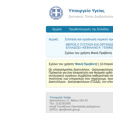
Υπουργείο Υγείας
Δικτυακός Τόπος Διαβουλεύσ
Αρχική
Πρωθυπουργός της Ελλάδας
Αρχική
Σύσταση και οργάνωση νομικού πρ
ΜΕΡΟΣ Α’ ΣΥΣΤΑΣΗ ΚΑΙ ΟΡΓΑΝ
ΕΛΛΑΔΟΣ» ΚΕΦΑΛΑΙΟ Α΄ ΓΕΝΙΚΕΣ
Σχόλιο του χρήστη Φανή Πρεβέντη |
Σχόλιο του χρήστη '
Φανή Πρεβέντη
' | 10 Απρι
Ως επαγγελματίας Διαιτολόγος - Διατροφολόγο
Πρόκειται για ένα απαραίτητο και θεσμικά ορθ
συλλογικού οργάνου συμβάλλει καθοριστικά στ
ποιότητας των υπηρεσιών που παρέχουμε, προς
Διαιτολόγων - Διατροφολόγων (ΠΣΔΔ), τον οποί
Υπουργείο Υγείας
Αριστοτέλους 17, Αθήνα 104 33
Τηλ: 2132161000
email Υπευθύνου Προστασίας Δεδομένων
(DPO): dpo@moh.gov.gr