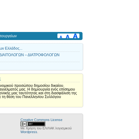
πουργείων
ων Ελλάδος...
 ΔΙΑΙΤΟΛΟΓΩΝ – ΔΙΑΤΡΟΦΟΛΟΓΩΝ
ς
ς νομικού προσώπου δημοσίου δικαίου.
αγγέλματός μας. Η δημιουργία ενός επίσημου
νικής μας ταυτότητας και στη διασφάλιση της
ε τη θέση του Πανελληνίου Συλλόγου
Creative Commons License
Με Χρήση του ΕΛ/ΛΑΚ λογισμικού
Wordpress
.