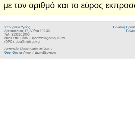
με τον αριθμό και το εύρος εκπρ
Υπουργείο Υγείας
Πολιτική Προ
Αριστοτέλους 17, Αθήνα 104 33
Πολιτι
Τηλ: 2132161000
email Υπευθύνου Προστασίας Δεδομένων
(DPO): dpo@moh.gov.gr
Δικτυακός Τόπος Διαβουλεύσεων
OpenGov.gr
Ανοικτή Διακυβέρνηση