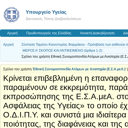
Υπουργείο Υγείας
Δικτυακός Τόπος Διαβουλεύσεων
Αρχική
Πρωθυπουργός της Ελλάδας
Ανοικτή Διακυβέρνηση
Δι
Αρχική
Σύσταση Ταμείου Καινοτομίας Φαρμάκου - Πρόσβαση των ασθενών σε ν
ΜΕΡΟΣ Α’ ΣΚΟΠΟΣ ΚΑΙ ΑΝΤΙΚΕΙΜΕΝΟ (άρθρα 1-2)
Σχόλιο του χρήστη Εθνική Συνομοσπονδία Ατόμων με Αναπηρία (Ε.Σ.Α
Σχόλιο του χρήστη '
Εθνική Συνομοσπονδία Ατόμων με Αναπηρία (Ε.Σ.Α.μεΑ.)
'
Κρίνεται επιβεβλημένη η επαναφο
παραμένουν σε εκκρεμότητα, παρά 
εκπροσώπησης της Ε.Σ.Α.μεΑ. στο
Ασφάλειας της Υγείας» το οποίο έχε
Ο.Δ.Ι.Π.Υ. και συνιστά μια ιδιαίτε
ποιότητας, της διαφάνειας και της