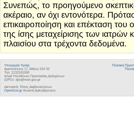
Συνεπώς, το προηγούμενο σκεπτικό
ακέραιο, αν όχι εντονότερα. Πρότα
επικαιροποίηση και επέκταση του ο
της ίσης μεταχείρισης των ιατρών
πλαισίου στα τρέχοντα δεδομένα.
Υπουργείο Υγείας
Πολιτική Προ
Αριστοτέλους 17, Αθήνα 104 33
Πολιτι
Τηλ: 2132161000
email Υπευθύνου Προστασίας Δεδομένων
(DPO): dpo@moh.gov.gr
Δικτυακός Τόπος Διαβουλεύσεων
OpenGov.gr
Ανοικτή Διακυβέρνηση