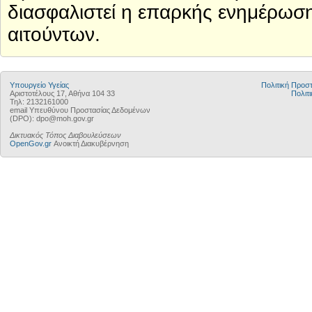
διασφαλιστεί η επαρκής ενημέρωση 
αιτούντων.
Υπουργείο Υγείας
Πολιτική Προ
Αριστοτέλους 17, Αθήνα 104 33
Πολιτι
Τηλ: 2132161000
email Υπευθύνου Προστασίας Δεδομένων
(DPO): dpo@moh.gov.gr
Δικτυακός Τόπος Διαβουλεύσεων
OpenGov.gr
Ανοικτή Διακυβέρνηση