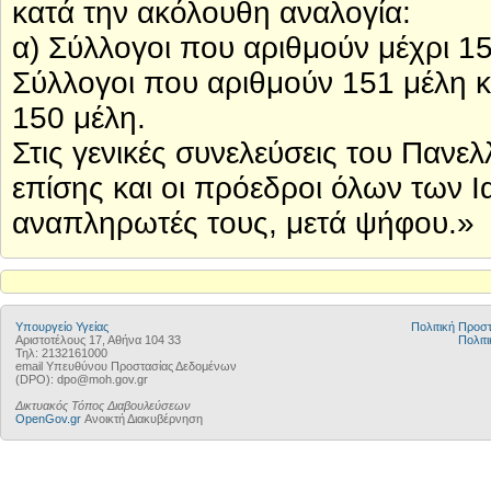
κατά την ακόλουθη αναλογία:
α) Σύλλογοι που αριθμούν μέχρι 1
Σύλλογοι που αριθμούν 151 μέλη 
150 μέλη.
Στις γενικές συνελεύσεις του Πανε
επίσης και οι πρόεδροι όλων των 
αναπληρωτές τους, μετά ψήφου.»
Υπουργείο Υγείας
Πολιτική Προ
Αριστοτέλους 17, Αθήνα 104 33
Πολιτι
Τηλ: 2132161000
email Υπευθύνου Προστασίας Δεδομένων
(DPO): dpo@moh.gov.gr
Δικτυακός Τόπος Διαβουλεύσεων
OpenGov.gr
Ανοικτή Διακυβέρνηση