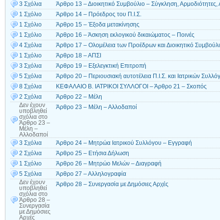
3 Σχόλια
Άρθρο 13 – Διοικητικό Συμβούλιο – Σύγκληση, Αρμοδιότητες, 
1 Σχόλιο
Άρθρο 14 – Πρόεδρος του Π.Ι.Σ.
1 Σχόλιο
Άρθρο 15 – Έξοδα μετακίνησης
1 Σχόλιο
Άρθρο 16 – Άσκηση εκλογικού δικαιώματος – Ποινές
4 Σχόλια
Άρθρο 17 – Ολομέλεια των Προέδρων και Διοικητικό Συμβούλιο
1 Σχόλιο
Άρθρο 18 – ΑΠΣΙ
3 Σχόλια
Άρθρο 19 – Εξελεγκτική Επιτροπή
5 Σχόλια
Άρθρο 20 – Περιουσιακή αυτοτέλεια Π.Ι.Σ. και Ιατρικών Συλλό
8 Σχόλια
ΚΕΦΑΛΑΙΟ Β. ΙΑΤΡΙΚΟΙ ΣΥΛΛΟΓΟΙ – Άρθρο 21 – Σκοπός
2 Σχόλια
Άρθρο 22 – Μέλη
Δεν έχουν
Άρθρο 23 – Μέλη – Αλλοδαποί
υποβληθεί
σχόλια
στο
Άρθρο 23 –
Μέλη –
Αλλοδαποί
3 Σχόλια
Άρθρο 24 – Μητρώα Ιατρικού Συλλόγου – Εγγραφή
2 Σχόλια
Άρθρο 25 – Ετήσια Δήλωση
1 Σχόλιο
Άρθρο 26 – Μητρώο Μελών – Διαγραφή
5 Σχόλια
Άρθρο 27 – Αλληλογραφία
Δεν έχουν
Άρθρο 28 – Συνεργασία με Δημόσιες Αρχές
υποβληθεί
σχόλια
στο
Άρθρο 28 –
Συνεργασία
με Δημόσιες
Αρχές