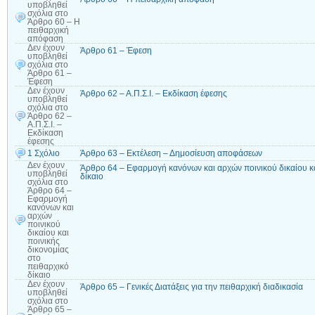
υποβληθεί
σχόλια
στο
Άρθρο 60 – Η
πειθαρχική
απόφαση
Δεν έχουν
Άρθρο 61 – Έφεση
υποβληθεί
σχόλια
στο
Άρθρο 61 –
Έφεση
Δεν έχουν
Άρθρο 62 – Α.Π.Σ.Ι. – Εκδίκαση έφεσης
υποβληθεί
σχόλια
στο
Άρθρο 62 –
Α.Π.Σ.Ι. –
Εκδίκαση
έφεσης
1 Σχόλιο
Άρθρο 63 – Εκτέλεση – Δημοσίευση αποφάσεων
Δεν έχουν
Άρθρο 64 – Εφαρμογή κανόνων και αρχών ποινικού δικαίου κα
υποβληθεί
δίκαιο
σχόλια
στο
Άρθρο 64 –
Εφαρμογή
κανόνων και
αρχών
ποινικού
δικαίου και
ποινικής
δικονομίας
στο
πειθαρχικό
δίκαιο
Δεν έχουν
Άρθρο 65 – Γενικές Διατάξεις για την πειθαρχική διαδικασία
υποβληθεί
σχόλια
στο
Άρθρο 65 –