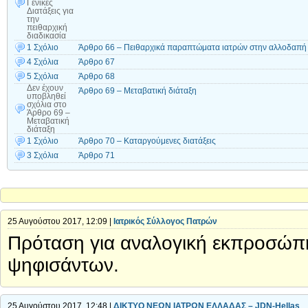
Γενικές
Διατάξεις για
την
πειθαρχική
διαδικασία
1 Σχόλιο
Άρθρο 66 – Πειθαρχικά παραπτώματα ιατρών στην αλλοδαπή
4 Σχόλια
Άρθρο 67
5 Σχόλια
Άρθρο 68
Δεν έχουν
Άρθρο 69 – Μεταβατική διάταξη
υποβληθεί
σχόλια
στο
Άρθρο 69 –
Μεταβατική
διάταξη
1 Σχόλιο
Άρθρο 70 – Καταργούμενες διατάξεις
3 Σχόλια
Άρθρο 71
25 Αυγούστου 2017, 12:09 |
Ιατρικός Σύλλογος Πατρών
Πρόταση για αναλογική εκπροσώπη
ψηφισάντων.
25 Αυγούστου 2017, 12:48 |
ΔΙΚΤΥΟ ΝΕΩΝ ΙΑΤΡΩΝ ΕΛΛΑΔΑΣ – JDN-Hellas