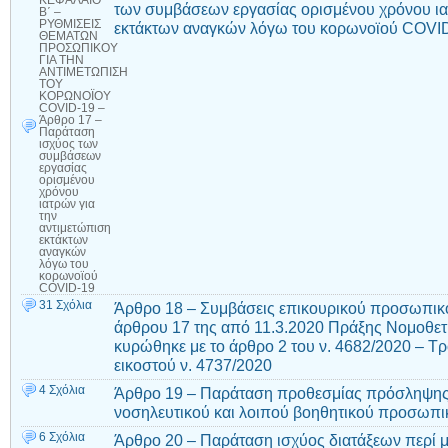
ΚΕΦΑΛΑΙΟ
των συμβάσεων εργασίας ορισμένου χρόνου ια
Β΄ –
ΡΥΘΜΙΣΕΙΣ
εκτάκτων αναγκών λόγω του κορωνοϊού COVI
ΘΕΜΑΤΩΝ
ΠΡΟΣΩΠΙΚΟΥ
ΓΙΑ ΤΗΝ
ΑΝΤΙΜΕΤΩΠΙΣΗ
ΤΟΥ
ΚΟΡΩΝΟΪΟΥ
COVID-19 –
Άρθρο 17 –
Παράταση
ισχύος των
συμβάσεων
εργασίας
ορισμένου
χρόνου
ιατρών για
την
αντιμετώπιση
εκτάκτων
αναγκών
λόγω του
κορωνοϊού
COVID-19
31 Σχόλια
Άρθρο 18 – Συμβάσεις επικουρικού προσωπικ
άρθρου 17 της από 11.3.2020 Πράξης Νομοθετι
κυρώθηκε με το άρθρο 2 του ν. 4682/2020 – 
εικοστού ν. 4737/2020
4 Σχόλια
Άρθρο 19 – Παράταση προθεσμίας πρόσληψης ε
νοσηλευτικού και λοιπού βοηθητικού προσωπι
6 Σχόλια
Άρθρο 20 – Παράταση ισχύος διατάξεων περί