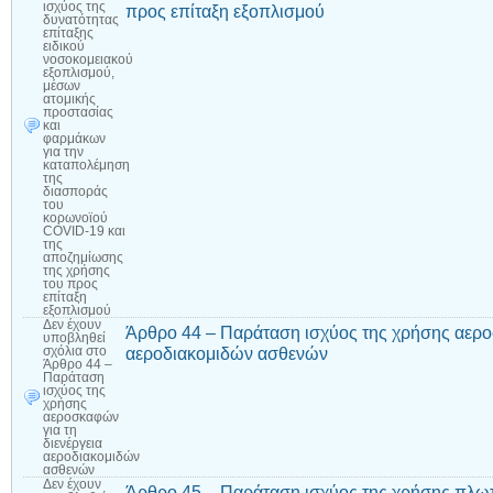
ισχύος της
προς επίταξη εξοπλισμού
δυνατότητας
επίταξης
ειδικού
νοσοκομειακού
εξοπλισμού,
μέσων
ατομικής
προστασίας
και
φαρμάκων
για την
καταπολέμηση
της
διασποράς
του
κορωνοϊού
COVID-19 και
της
αποζημίωσης
της χρήσης
του προς
επίταξη
εξοπλισμού
Δεν έχουν
Άρθρο 44 – Παράταση ισχύος της χρήσης αεροσ
υποβληθεί
αεροδιακομιδών ασθενών
σχόλια
στο
Άρθρο 44 –
Παράταση
ισχύος της
χρήσης
αεροσκαφών
για τη
διενέργεια
αεροδιακομιδών
ασθενών
Δεν έχουν
Άρθρο 45 – Παράταση ισχύος της χρήσης πλωτ