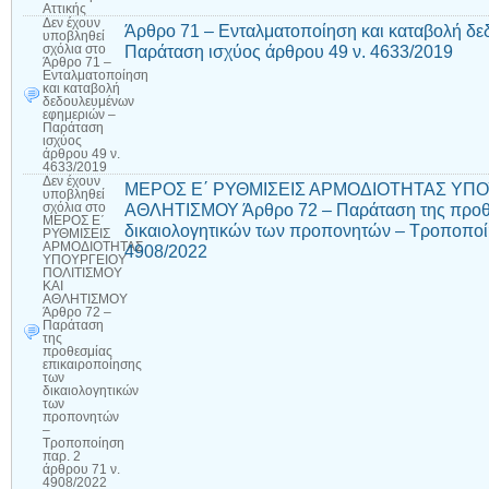
Αττικής
Δεν έχουν
Άρθρο 71 – Ενταλματοποίηση και καταβολή δ
υποβληθεί
Παράταση ισχύος άρθρου 49 ν. 4633/2019
σχόλια
στο
Άρθρο 71 –
Ενταλματοποίηση
και καταβολή
δεδουλευμένων
εφημεριών –
Παράταση
ισχύος
άρθρου 49 ν.
4633/2019
Δεν έχουν
ΜΕΡΟΣ Ε΄ ΡΥΘΜΙΣΕΙΣ ΑΡΜΟΔΙΟΤΗΤΑΣ ΥΠΟ
υποβληθεί
ΑΘΛΗΤΙΣΜΟΥ Άρθρο 72 – Παράταση της προθε
σχόλια
στο
ΜΕΡΟΣ Ε΄
δικαιολογητικών των προπονητών – Τροποποίη
ΡΥΘΜΙΣΕΙΣ
ΑΡΜΟΔΙΟΤΗΤΑΣ
4908/2022
ΥΠΟΥΡΓΕΙΟΥ
ΠΟΛΙΤΙΣΜΟΥ
ΚΑΙ
ΑΘΛΗΤΙΣΜΟΥ
Άρθρο 72 –
Παράταση
της
προθεσμίας
επικαιροποίησης
των
δικαιολογητικών
των
προπονητών
–
Τροποποίηση
παρ. 2
άρθρου 71 ν.
4908/2022