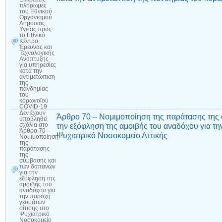
πληρωμές
του Εθνικού
Οργανισμού
Δημόσιας
Υγείας προς
το Εθνικό
Κέντρο
Έρευνας και
Τεχνολογικής
Ανάπτυξης
για υπηρεσίες
κατά την
αντιμετώπιση
της
πανδημίας
του
κορωνοϊού
COVID-19
Δεν έχουν
Άρθρο 70 – Νομιμοποίηση της παράτασης της
υποβληθεί
την εξόφληση της αμοιβής του αναδόχου για τη
σχόλια
στο
Άρθρο 70 –
Ψυχιατρικό Νοσοκομείο Αττικής
Νομιμοποίηση
της
παράτασης
της
σύμβασης και
των δαπανών
για την
εξόφληση της
αμοιβής του
αναδόχου για
την παροχή
γευμάτων
σίτισης στο
Ψυχιατρικό
Νοσοκομείο