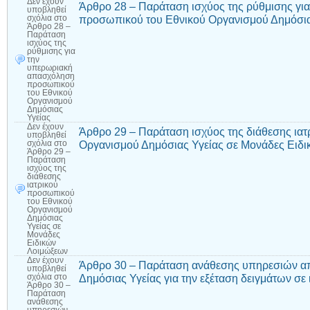
Δεν έχουν
Άρθρο 28 – Παράταση ισχύος της ρύθμισης γ
υποβληθεί
προσωπικού του Εθνικού Οργανισμού Δημόσια
σχόλια
στο
Άρθρο 28 –
Παράταση
ισχύος της
ρύθμισης για
την
υπερωριακή
απασχόληση
προσωπικού
του Εθνικού
Οργανισμού
Δημόσιας
Υγείας
Δεν έχουν
Άρθρο 29 – Παράταση ισχύος της διάθεσης ια
υποβληθεί
Οργανισμού Δημόσιας Υγείας σε Μονάδες Ειδ
σχόλια
στο
Άρθρο 29 –
Παράταση
ισχύος της
διάθεσης
ιατρικού
προσωπικού
του Εθνικού
Οργανισμού
Δημόσιας
Υγείας σε
Μονάδες
Ειδικών
Λοιμώξεων
Δεν έχουν
Άρθρο 30 – Παράταση ανάθεσης υπηρεσιών απ
υποβληθεί
Δημόσιας Υγείας για την εξέταση δειγμάτων σε
σχόλια
στο
Άρθρο 30 –
Παράταση
ανάθεσης