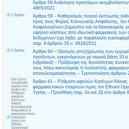
Άρθρο 58 Ανάκληση προστίμων ανεμβολίαστων
4865/2021
1 Σχόλιο
Άρθρο 59 – Καθορισμός ποσού έκπτωσης (reba
προς τους Φορείς Κοινωνικής Ασφάλισης, τον
Ασφαλισμένων Δημοσίου και τα Νοσοκομεία, γ
υψηλού κόστους από ιδιωτικά φαρμακεία, των
δεδομένων έχει λήξει, με παράλληλη κυκλοφο
παρ. 9 άρθρου 35 ν. 3918/2011
2 Σχόλια
Άρθρο 60 – Ορισμός αποζημίωσης των εγχωρ
προϊόντων, εγκρινόμενων με νομική βάση 10.α (κ
(υβριδικά) – Πρόβλεψη της δυνατότητας συνεκτ
τους λόγω καινοτομίας ή πολλαπλής φαρμακευτ
αποτελεσματικότητας – Τροποποίηση άρθρου 2
Δεν έχουν
Άρθρο 61 – Ρύθμιση οφειλών Κατόχων Άδεια
υποβληθεί
φαρμακευτικών εταιρειών προς τον Εθνικό Ο
σχόλια
στο
Άρθρο 61 –
Υγείας – Προσθήκη παρ. 2α και 2β στο άρθρο 
Ρύθμιση
οφειλών
Κατόχων
Άδειας
Κυκλοφορίας
Φαρμάκων ή
φαρμακευτικών
εταιρειών
προς τον
Εθνικό
Οργανισμό