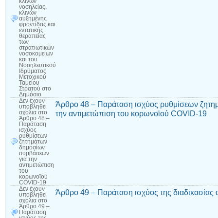
κλινών
νοσηλείας,
κλινών
αυξημένης
φροντίδας και
εντατικής
θεραπείας
των
στρατιωτικών
νοσοκομείων
και του
Νοσηλευτικού
Ιδρύματος
Μετοχικού
Ταμείου
Στρατού στο
Δημόσιο
Δεν έχουν
Άρθρο 48 – Παράταση ισχύος ρυθμίσεων ζητη
υποβληθεί
την αντιμετώπιση του κορωνοϊού COVID-19
σχόλια
στο
Άρθρο 48 –
Παράταση
ισχύος
ρυθμίσεων
ζητημάτων
δημοσίων
συμβάσεων
για την
αντιμετώπιση
του
κορωνοϊού
COVID-19
Δεν έχουν
Άρθρο 49 – Παράταση ισχύος της διαδικασία
υποβληθεί
σχόλια
στο
Άρθρο 49 –
Παράταση