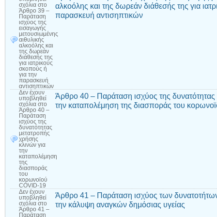
αλκοόλης και της δωρεάν διάθεσής της για ιατρ
σχόλια
στο
Άρθρο 39 –
παρασκευή αντισηπτικών
Παράταση
ισχύος της
εισαγωγής
μετουσιωμένης
αιθυλικής
αλκοόλης και
της δωρεάν
διάθεσής της
για ιατρικούς
σκοπούς ή
για την
παρασκευή
αντισηπτικών
Δεν έχουν
Άρθρο 40 – Παράταση ισχύος της δυνατότητας
υποβληθεί
την καταπολέμηση της διασποράς του κορωνο
σχόλια
στο
Άρθρο 40 –
Παράταση
ισχύος της
δυνατότητας
μετατροπής
χρήσης
κλινών για
την
καταπολέμηση
της
διασποράς
του
κορωνοϊού
COVID-19
Δεν έχουν
Άρθρο 41 – Παράταση ισχύος των δυνατοτήτων 
υποβληθεί
την κάλυψη αναγκών δημόσιας υγείας
σχόλια
στο
Άρθρο 41 –
Παράταση