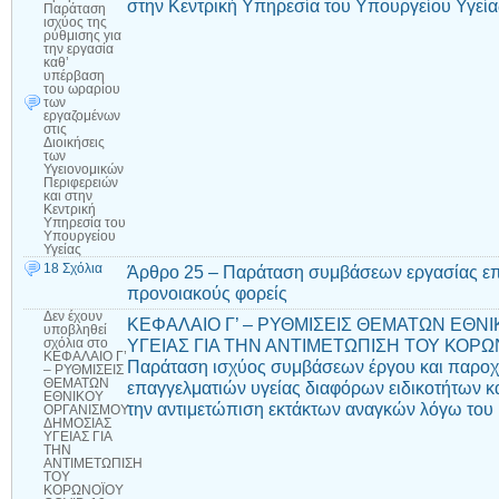
στην Κεντρική Υπηρεσία του Υπουργείου Υγεία
Παράταση
ισχύος της
ρύθμισης για
την εργασία
καθ’
υπέρβαση
του ωραρίου
των
εργαζομένων
στις
Διοικήσεις
των
Υγειονομικών
Περιφερειών
και στην
Κεντρική
Υπηρεσία του
Υπουργείου
Υγείας
18 Σχόλια
Άρθρο 25 – Παράταση συμβάσεων εργασίας ε
προνοιακούς φορείς
Δεν έχουν
ΚΕΦΑΛΑΙΟ Γ’ – ΡΥΘΜΙΣΕΙΣ ΘΕΜΑΤΩΝ ΕΘΝ
υποβληθεί
ΥΓΕΙΑΣ ΓΙΑ ΤΗΝ ΑΝΤΙΜΕΤΩΠΙΣΗ ΤΟΥ ΚΟΡΩΝ
σχόλια
στο
ΚΕΦΑΛΑΙΟ Γ’
Παράταση ισχύος συμβάσεων έργου και παρο
– ΡΥΘΜΙΣΕΙΣ
ΘΕΜΑΤΩΝ
επαγγελματιών υγείας διαφόρων ειδικοτήτων κ
ΕΘΝΙΚΟΥ
την αντιμετώπιση εκτάκτων αναγκών λόγω το
ΟΡΓΑΝΙΣΜΟΥ
ΔΗΜΟΣΙΑΣ
ΥΓΕΙΑΣ ΓΙΑ
ΤΗΝ
ΑΝΤΙΜΕΤΩΠΙΣΗ
ΤΟΥ
ΚΟΡΩΝΟΪΟΥ