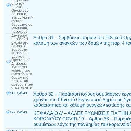
υπηρεσιών
από τον
Εθνικό
Οργανισμό
Δημόσιας
Υγείας για την
εξέταση
δειγμάτων σε
ιδιωτικούς
παρόχους
Δεν έχουν
Άρθρο 31 – Συμβάσεις ιατρών του Εθνικού Οργ
υποβληθεί
κάλυψη των αναγκών των δομών της παρ. 4 του
σχόλια
στο
Άρθρο 31 –
Συμβάσεις
ιατρών του
Εθνικού
Οργανισμού
Δημόσιας
Υγείας για
κάλυψη των
αναγκών των
δομών της
παρ. 4 του
άρθρου 8 του
ν. 4375/2016
12 Σχόλια
Άρθρο 32 – Παράταση ισχύος συμβάσεων εργασ
χρόνου του Εθνικού Οργανισμού Δημόσιας Υγεί
καθαριότητας και κάλυψη αναγκών εστίασης και
27 Σχόλια
ΚΕΦΑΛΑΙΟ Δ’ – ΑΛΛΕΣ ΡΥΘΜΙΣΕΙΣ ΓΙΑ ΤΗΝ
ΚΟΡΩΝΟΪΟΥ COVID-19 – Άρθρο 33 – Παρατάσε
ρυθμίσεων λόγω της πανδημίας του κορωνοϊο