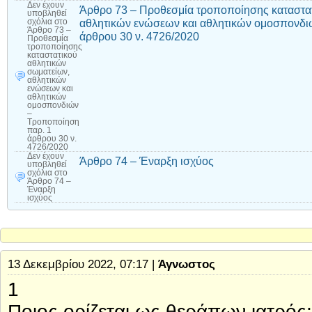
Δεν έχουν
Άρθρο 73 – Προθεσμία τροποποίησης καταστα
υποβληθεί
αθλητικών ενώσεων και αθλητικών ομοσπονδι
σχόλια
στο
Άρθρο 73 –
άρθρου 30 ν. 4726/2020
Προθεσμία
τροποποίησης
καταστατικού
αθλητικών
σωματείων,
αθλητικών
ενώσεων και
αθλητικών
ομοσπονδιών
–
Τροποποίηση
παρ. 1
άρθρου 30 ν.
4726/2020
Δεν έχουν
Άρθρο 74 – Έναρξη ισχύος
υποβληθεί
σχόλια
στο
Άρθρο 74 –
Έναρξη
ισχύος
13 Δεκεμβρίου 2022, 07:17 |
Άγνωστος
1
Ποιος ορίζεται ως θεράπων ιατρός