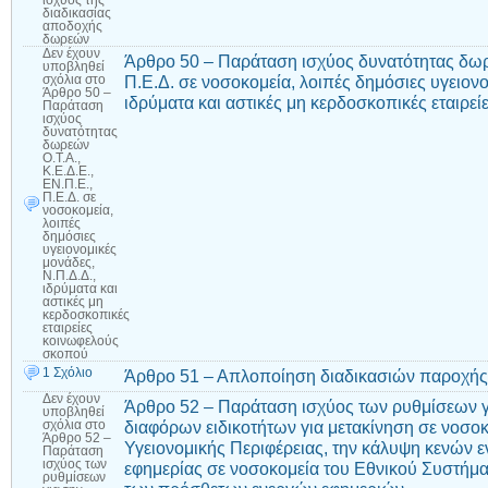
ισχύος της
διαδικασίας
αποδοχής
δωρεών
Δεν έχουν
Άρθρο 50 – Παράταση ισχύος δυνατότητας δωρε
υποβληθεί
Π.Ε.Δ. σε νοσοκομεία, λοιπές δημόσιες υγειονο
σχόλια
στο
Άρθρο 50 –
ιδρύματα και αστικές μη κερδοσκοπικές εταιρε
Παράταση
ισχύος
δυνατότητας
δωρεών
Ο.Τ.Α.,
Κ.Ε.Δ.Ε.,
ΕΝ.Π.Ε.,
Π.Ε.Δ. σε
νοσοκομεία,
λοιπές
δημόσιες
υγειονομικές
μονάδες,
Ν.Π.Δ.Δ.,
ιδρύματα και
αστικές μη
κερδοσκοπικές
εταιρείες
κοινωφελούς
σκοπού
1 Σχόλιο
Άρθρο 51 – Απλοποίηση διαδικασιών παροχής
Δεν έχουν
Άρθρο 52 – Παράταση ισχύος των ρυθμίσεων γ
υποβληθεί
διαφόρων ειδικοτήτων για μετακίνηση σε νοσοκο
σχόλια
στο
Άρθρο 52 –
Υγειονομικής Περιφέρειας, την κάλυψη κενών ε
Παράταση
ισχύος των
εφημερίας σε νοσοκομεία του Εθνικού Συστήμα
ρυθμίσεων