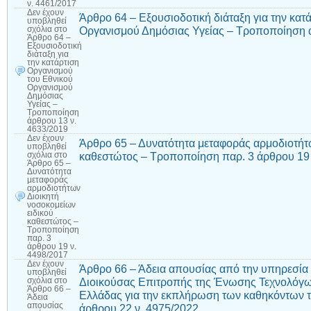
ν. 4461/2017
Δεν έχουν
Άρθρο 64 – Εξουσιοδοτική διάταξη για την κατ
υποβληθεί
Οργανισμού Δημόσιας Υγείας – Τροποποίηση 
σχόλια
στο
Άρθρο 64 –
Εξουσιοδοτική
διάταξη για
την κατάρτιση
Οργανισμού
του Εθνικού
Οργανισμού
Δημόσιας
Υγείας –
Τροποποίηση
άρθρου 13 ν.
4633/2019
Δεν έχουν
Άρθρο 65 – Δυνατότητα μεταφοράς αρμοδιοτήτω
υποβληθεί
καθεστώτος – Τροποποίηση παρ. 3 άρθρου 19 
σχόλια
στο
Άρθρο 65 –
Δυνατότητα
μεταφοράς
αρμοδιοτήτων
Διοικητή
νοσοκομείων
ειδικού
καθεστώτος –
Τροποποίηση
παρ. 3
άρθρου 19 ν.
4498/2017
Δεν έχουν
Άρθρο 66 – Άδεια απουσίας από την υπηρεσία
υποβληθεί
Διοικούσας Επιτροπής της Ένωσης Τεχνολόγων
σχόλια
στο
Άρθρο 66 –
Ελλάδας για την εκπλήρωση των καθηκόντων 
Άδεια
απουσίας
άρθρου 22 ν. 4975/2022