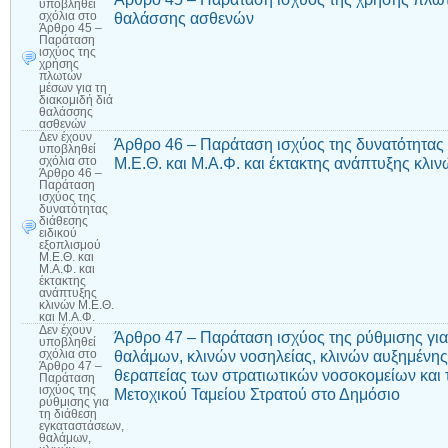
υποβληθεί
θαλάσσης ασθενών
σχόλια
στο
Άρθρο 45 –
Παράταση
ισχύος της
χρήσης
πλωτών
μέσων για τη
διακομιδή διά
θαλάσσης
ασθενών
Δεν έχουν
Άρθρο 46 – Παράταση ισχύος της δυνατότητας 
υποβληθεί
Μ.Ε.Θ. και Μ.Α.Φ. και έκτακτης ανάπτυξης κλιν
σχόλια
στο
Άρθρο 46 –
Παράταση
ισχύος της
δυνατότητας
διάθεσης
ειδικού
εξοπλισμού
Μ.Ε.Θ. και
Μ.Α.Φ. και
έκτακτης
ανάπτυξης
κλινών Μ.Ε.Θ.
και Μ.Α.Φ.
Δεν έχουν
Άρθρο 47 – Παράταση ισχύος της ρύθμισης για
υποβληθεί
θαλάμων, κλινών νοσηλείας, κλινών αυξημένης 
σχόλια
στο
Άρθρο 47 –
θεραπείας των στρατιωτικών νοσοκομείων και 
Παράταση
ισχύος της
Μετοχικού Ταμείου Στρατού στο Δημόσιο
ρύθμισης για
τη διάθεση
εγκαταστάσεων,
θαλάμων,