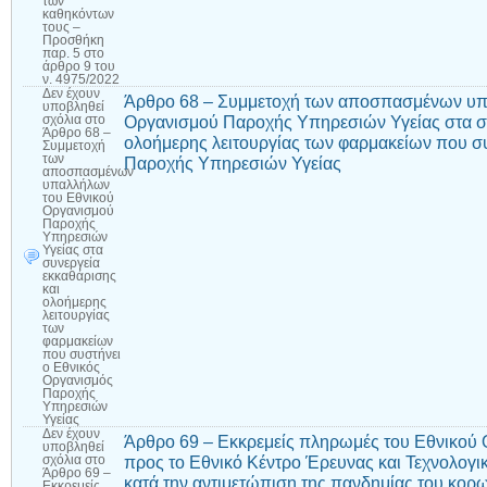
των
καθηκόντων
τους –
Προσθήκη
παρ. 5 στο
άρθρο 9 του
ν. 4975/2022
Δεν έχουν
Άρθρο 68 – Συμμετοχή των αποσπασμένων υπ
υποβληθεί
Οργανισμού Παροχής Υπηρεσιών Υγείας στα συ
σχόλια
στο
Άρθρο 68 –
ολοήμερης λειτουργίας των φαρμακείων που σ
Συμμετοχή
των
Παροχής Υπηρεσιών Υγείας
αποσπασμένων
υπαλλήλων
του Εθνικού
Οργανισμού
Παροχής
Υπηρεσιών
Υγείας στα
συνεργεία
εκκαθάρισης
και
ολοήμερης
λειτουργίας
των
φαρμακείων
που συστήνει
ο Εθνικός
Οργανισμός
Παροχής
Υπηρεσιών
Υγείας
Δεν έχουν
Άρθρο 69 – Εκκρεμείς πληρωμές του Εθνικού 
υποβληθεί
προς το Εθνικό Κέντρο Έρευνας και Τεχνολογι
σχόλια
στο
Άρθρο 69 –
κατά την αντιμετώπιση της πανδημίας του κο
Εκκρεμείς