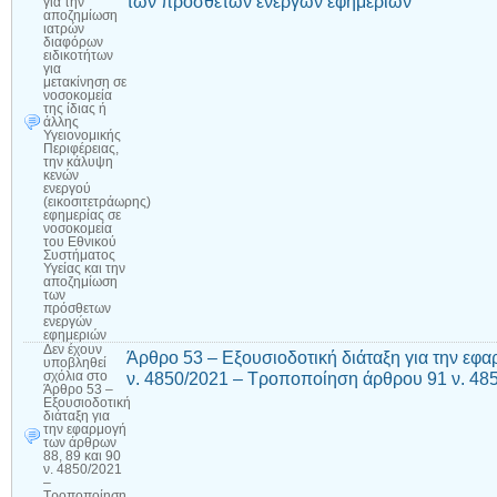
των πρόσθετων ενεργών εφημεριών
για την
αποζημίωση
ιατρών
διαφόρων
ειδικοτήτων
για
μετακίνηση σε
νοσοκομεία
της ίδιας ή
άλλης
Υγειονομικής
Περιφέρειας,
την κάλυψη
κενών
ενεργού
(εικοσιτετράωρης)
εφημερίας σε
νοσοκομεία
του Εθνικού
Συστήματος
Υγείας και την
αποζημίωση
των
πρόσθετων
ενεργών
εφημεριών
Δεν έχουν
Άρθρο 53 – Εξουσιοδοτική διάταξη για την εφα
υποβληθεί
ν. 4850/2021 – Τροποποίηση άρθρου 91 ν. 48
σχόλια
στο
Άρθρο 53 –
Εξουσιοδοτική
διάταξη για
την εφαρμογή
των άρθρων
88, 89 και 90
ν. 4850/2021
–
Τροποποίηση