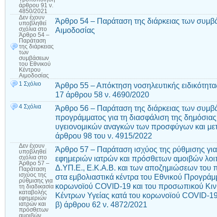
άρθρου 91 ν.
4850/2021
Δεν έχουν
Άρθρο 54 – Παράταση της διάρκειας των συμβ
υποβληθεί
Αιμοδοσίας
σχόλια
στο
Άρθρο 54 –
Παράταση
της διάρκειας
των
συμβάσεων
του Εθνικού
Κέντρου
Αιμοδοσίας
1 Σχόλιο
Άρθρο 55 – Απόκτηση νοσηλευτικής ειδικότητ
17 άρθρου 58 ν. 4690/2020
4 Σχόλια
Άρθρο 56 – Παράταση της διάρκειας των συμβ
προγράμματος για τη διασφάλιση της δημόσιας 
υγειονομικών αναγκών των προσφύγων και με
άρθρου 98 του ν. 4915/2022
Δεν έχουν
Άρθρο 57 – Παράταση ισχύος της ρύθμισης για
υποβληθεί
εφημεριών ιατρών και πρόσθετων αμοιβών λο
σχόλια
στο
Άρθρο 57 –
Δ.ΥΠ.Ε., Ε.Κ.Α.Β. και των αποζημιώσεων του
Παράταση
ισχύος της
στα εμβολιαστικά κέντρα του Εθνικού Προγρά
ρύθμισης για
κορωνοϊού COVID-19 και του προσωπικού Κιν
τη διαδικασία
καταβολής
Κέντρων Υγείας κατά του κορωνοϊού COVID-19 
εφημεριών
β) άρθρου 62 ν. 4872/2021
ιατρών και
πρόσθετων
αμοιβών