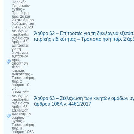
Παροχής
Υπηρεσιών
Υγείας –
Προσθήκη
παρ. 2α και
2β στο άρθρο
δωδέκατο του
ν. 4737/2020
Δεν έχουν
Άρθρο 62 – Επιτροπές για τη διενέργεια εξετά
υποβληθεί
ιατρικής ειδικότητας – Τροποποίηση παρ. 2 άρ
σχόλια
στο
Άρθρο 62 –
Επιτροπές
για τη
διενέργεια
εξετάσεων
προς
απόκτηση
τίτλου
ιατρικής
ειδικότητας –
Τροποποίηση
παρ. 2
άρθρου 10
ν.δ.
3366/1955
Δεν έχουν
Άρθρο 63 – Στελέχωση των κινητών ομάδων υγ
υποβληθεί
άρθρου 106Α ν. 4461/2017
σχόλια
στο
Άρθρο 63 –
Στελέχωση
των κινητών
ομάδων
υγείας –
Τροποποίηση
παρ. 3
άρθρου 106Α