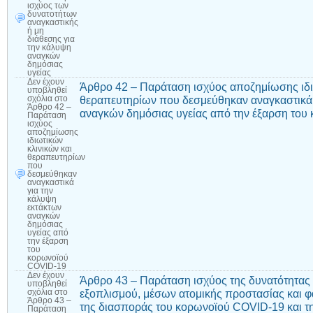
ισχύος των
δυνατοτήτων
αναγκαστικής
ή μη
διάθεσης για
την κάλυψη
αναγκών
δημόσιας
υγείας
Δεν έχουν
Άρθρο 42 – Παράταση ισχύος αποζημίωσης ιδι
υποβληθεί
θεραπευτηρίων που δεσμεύθηκαν αναγκαστικά 
σχόλια
στο
Άρθρο 42 –
αναγκών δημόσιας υγείας από την έξαρση το
Παράταση
ισχύος
αποζημίωσης
ιδιωτικών
κλινικών και
θεραπευτηρίων
που
δεσμεύθηκαν
αναγκαστικά
για την
κάλυψη
εκτάκτων
αναγκών
δημόσιας
υγείας από
την έξαρση
του
κορωνοϊού
COVID-19
Δεν έχουν
Άρθρο 43 – Παράταση ισχύος της δυνατότητας 
υποβληθεί
εξοπλισμού, μέσων ατομικής προστασίας και 
σχόλια
στο
Άρθρο 43 –
της διασποράς του κορωνοϊού COVID-19 και τ
Παράταση