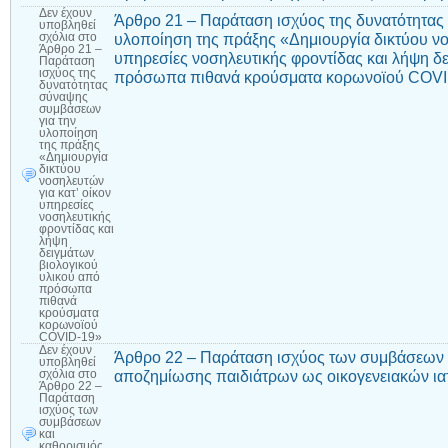
Δεν έχουν
Άρθρο 21 – Παράταση ισχύος της δυνατότητας
υποβληθεί
υλοποίηση της πράξης «Δημιουργία δικτύου νο
σχόλια
στο
Άρθρο 21 –
υπηρεσίες νοσηλευτικής φροντίδας και λήψη δ
Παράταση
ισχύος της
πρόσωπα πιθανά κρούσματα κορωνοϊού COV
δυνατότητας
σύναψης
συμβάσεων
για την
υλοποίηση
της πράξης
«Δημιουργία
δικτύου
νοσηλευτών
για κατ’ οίκον
υπηρεσίες
νοσηλευτικής
φροντίδας και
λήψη
δειγμάτων
βιολογικού
υλικού από
πρόσωπα
πιθανά
κρούσματα
κορωνοϊού
COVID-19»
Δεν έχουν
Άρθρο 22 – Παράταση ισχύος των συμβάσεων κ
υποβληθεί
αποζημίωσης παιδιάτρων ως οικογενειακών ι
σχόλια
στο
Άρθρο 22 –
Παράταση
ισχύος των
συμβάσεων
και
καθορισμός