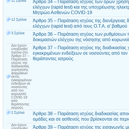
11 Σχόλια
Άρθρο 34 – Παράταση ισχύος των όρων χρήση
ελέγχων (rapid test) και της υποχρέωσης ηλεκ
Μητρώο Ασθενών COVID-19
12 Σχόλια
Άρθρο 35 – Παράταση ισχύος της διενέργειας
ελέγχων (rapid test) από τους Ο.Τ.Α. α’ βαθμού
3 Σχόλια
Άρθρο 36 – Παράταση ισχύος των ρυθμίσεων 
δοκιμασιών ελέγχου της νόσησης από κορωνοϊ
Δεν έχουν
Άρθρο 37 – Παράταση ισχύος της διαδικασίας
υποβληθεί
εγκεκριμένων ενδείξεων σε νοσούντες από το
σχόλια
στο
Άρθρο 37 –
θεράποντες ιατρούς
Παράταση
ισχύος της
διαδικασίας
χορήγησης
φαρμάκων
εκτός
εγκεκριμένων
ενδείξεων σε
νοσούντες
από τον
κορωνοϊό
COVID-19
από
θεράποντες
ιατρούς
2 Σχόλια
Άρθρο 38 – Παράταση ισχύος διαδικασίας απ
ομάδες και σε ασθενείς που βρίσκονται σε περ
Δεν έχουν
Άρθρο 39 – Παράταση ισχύος της εισαγωγής μ
υποβληθεί