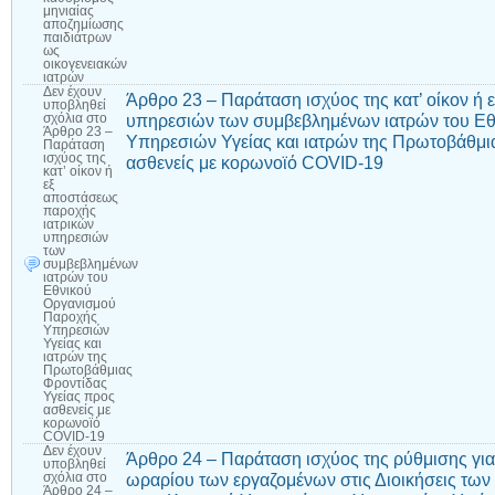
μηνιαίας
αποζημίωσης
παιδιάτρων
ως
οικογενειακών
ιατρών
Δεν έχουν
Άρθρο 23 – Παράταση ισχύος της κατ’ οίκον ή
υποβληθεί
υπηρεσιών των συμβεβλημένων ιατρών του Ε
σχόλια
στο
Άρθρο 23 –
Υπηρεσιών Υγείας και ιατρών της Πρωτοβάθμι
Παράταση
ισχύος της
ασθενείς με κορωνοϊό COVID-19
κατ’ οίκον ή
εξ
αποστάσεως
παροχής
ιατρικών
υπηρεσιών
των
συμβεβλημένων
ιατρών του
Εθνικού
Οργανισμού
Παροχής
Υπηρεσιών
Υγείας και
ιατρών της
Πρωτοβάθμιας
Φροντίδας
Υγείας προς
ασθενείς με
κορωνοϊό
COVID-19
Δεν έχουν
Άρθρο 24 – Παράταση ισχύος της ρύθμισης για
υποβληθεί
ωραρίου των εργαζομένων στις Διοικήσεις των
σχόλια
στο
Άρθρο 24 –