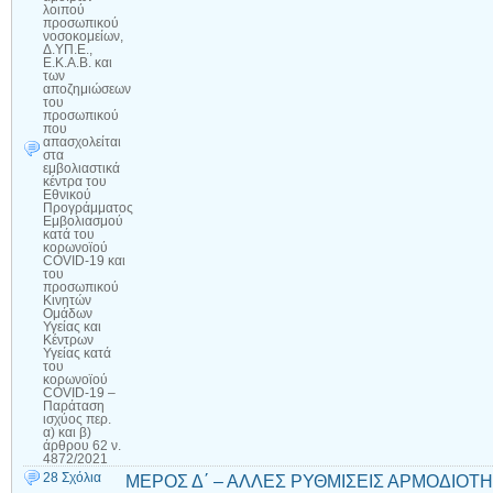
λοιπού
προσωπικού
νοσοκομείων,
Δ.ΥΠ.Ε.,
Ε.Κ.Α.Β. και
των
αποζημιώσεων
του
προσωπικού
που
απασχολείται
στα
εμβολιαστικά
κέντρα του
Εθνικού
Προγράμματος
Εμβολιασμού
κατά του
κορωνοϊού
COVID-19 και
του
προσωπικού
Κινητών
Ομάδων
Υγείας και
Κέντρων
Υγείας κατά
του
κορωνοϊού
COVID-19 –
Παράταση
ισχύος περ.
α) και β)
άρθρου 62 ν.
4872/2021
28 Σχόλια
ΜΕΡΟΣ Δ΄ – ΑΛΛΕΣ ΡΥΘΜΙΣΕΙΣ ΑΡΜΟΔΙΟΤΗ