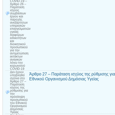
COVID-19 –
Άρθρο 26 –
Παράταση
ισχύος
συμβάσεων
έργου και
παροχής
ανεξάρτητων
υπηρεσιών
επαγγελματιών
υγείας
διαφόρων
ειδικοτήτων
και
διοικητικού
προσωπικού
για την
αντιμετώπιση
εκτάκτων
αναγκών
λόγω του
κορωνοϊού
COVID-19
Δεν έχουν
Άρθρο 27 – Παράταση ισχύος της ρύθμισης γ
υποβληθεί
Εθνικού Οργανισμού Δημόσιας Υγείας
σχόλια
στο
Άρθρο 27 –
Παράταση
ισχύος της
ρύθμισης για
την
πρόσληψη
προσωπικού
του Εθνικού
Οργανισμού
Δημόσιας
Υγείας