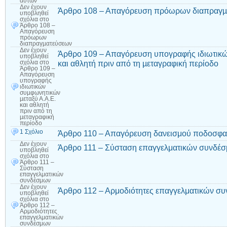
αυτών
Δεν έχουν
Άρθρο 108 – Απαγόρευση πρόωρων διαπραγ
υποβληθεί
σχόλια
στο
Άρθρο 108 –
Απαγόρευση
πρόωρων
διαπραγµατεύσεων
Δεν έχουν
Άρθρο 109 – Απαγόρευση υπογραφής ιδιωτικώ
υποβληθεί
και αθλητή πριν από τη µεταγραφική περίοδο
σχόλια
στο
Άρθρο 109 –
Απαγόρευση
υπογραφής
ιδιωτικών
συµφωνητικών
µεταξύ Α.Α.Ε.
και αθλητή
πριν από τη
µεταγραφική
περίοδο
1 Σχόλιο
Άρθρο 110 – Απαγόρευση δανεισμού ποδοσφα
Δεν έχουν
Άρθρο 111 – Σύσταση επαγγελματικών συνδέ
υποβληθεί
σχόλια
στο
Άρθρο 111 –
Σύσταση
επαγγελματικών
συνδέσμων
Δεν έχουν
Άρθρο 112 – Αρμοδιότητες επαγγελματικών σ
υποβληθεί
σχόλια
στο
Άρθρο 112 –
Αρμοδιότητες
επαγγελματικών
συνδέσμων