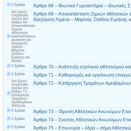
2 Σχόλια
Άρθρο 68 – Ιδιωτικά Γυμναστήρια – ιδιωτικές 
Δεν έχουν
Άρθρο 69 – Αποκατάσταση ζημιών αθλητικών ε
υποβληθεί
διαχείριση Λιμένα – Μαρίνας Σταδίου Ειρήνης κ
σχόλια
στο
Άρθρο 69 –
Αποκατάσταση
ζημιών
αθλητικών
εγκαταστάσεων
Διοίκηση και
διαχείριση
Λιμένα –
Μαρίνας
Σταδίου
Ειρήνης και
Φιλίας
1 Σχόλιο
Άρθρο 70 – Ανάπτυξη σχολικού αθλητισμού κα
1 Σχόλιο
Άρθρο 71 – Καθορισµός και οργάνωση επαγγε
Δεν έχουν
Άρθρο 72 – Κατάργηση Τμημάτων Αμειβομένω
υποβληθεί
σχόλια
στο
Άρθρο 72 –
Κατάργηση
Τμημάτων
Αμειβομένων
Αθλητών
4 Σχόλια
Άρθρο 73 – Ίδρυση Αθλητικών Ανωνύµων Εται
1 Σχόλιο
Άρθρο 74 – Σκοπός Αθλητικών Ανωνύµων Ετα
2 Σχόλια
Άρθρο 75 – Επωνυμία – έδρα – σήμα Αθλητικ