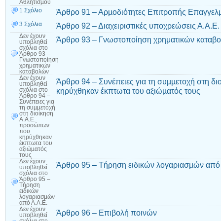
Αθλητισµού
1 Σχόλιο
Άρθρο 91 – Αρµοδιότητες Επιτροπής Επαγγελ
3 Σχόλια
Άρθρο 92 – Διαχειριστικές υποχρεώσεις Α.Α.Ε.
Δεν έχουν
Άρθρο 93 – Γνωστοποίηση χρηματικών καταβ
υποβληθεί
σχόλια
στο
Άρθρο 93 –
Γνωστοποίηση
χρηματικών
καταβολών
Δεν έχουν
Άρθρο 94 – Συνέπειες για τη συµµετοχή στη 
υποβληθεί
κηρύχθηκαν έκπτωτα του αξιώµατός τους
σχόλια
στο
Άρθρο 94 –
Συνέπειες για
τη συµµετοχή
στη διοίκηση
Α.Α.Ε.
προσώπων
που
κηρύχθηκαν
έκπτωτα του
αξιώµατός
τους
Δεν έχουν
Άρθρο 95 – Τήρηση ειδικών λογαριασµών από 
υποβληθεί
σχόλια
στο
Άρθρο 95 –
Τήρηση
ειδικών
λογαριασµών
από Α.Α.Ε.
Δεν έχουν
Άρθρο 96 – Επιβολή ποινών
υποβληθεί