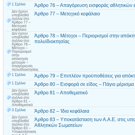
1 Σχόλιο
Άρθρο 76 – Απαγόρευση εισφοράς αθλητικών 
Δεν έχουν
Άρθρο 77 – Μετοχικό κεφάλαιο
υποβληθεί
σχόλια
στο
Άρθρο 77 –
Μετοχικό
κεφάλαιο
Δεν έχουν
Άρθρο 78 – Μέτοχοι – Περιορισµοί στην απόκ
υποβληθεί
πολυϊδιοκτησίας
σχόλια
στο
Άρθρο 78 –
Μέτοχοι –
Περιορισµοί
στην
απόκτηση
µετοχών –
Απαγόρευση
πολυϊδιοκτησίας
1 Σχόλιο
Άρθρο 79 – Επιπλέον προϋποθέσεις για απόκ
1 Σχόλιο
Άρθρο 80 – Εισφορά σε είδος – Πάγιο µέρισµα
Δεν έχουν
Άρθρο 81 – Αποθεματικό
υποβληθεί
σχόλια
στο
Άρθρο 81 –
Αποθεματικό
3 Σχόλια
Άρθρο 82 – Ίδια κεφάλαια
Δεν έχουν
Άρθρο 83 – Υποκατάσταση των Α.Α.Ε. στις υπο
υποβληθεί
Αθλητικών Σωµατείων
σχόλια
στο
Άρθρο 83 –
Υποκατάσταση