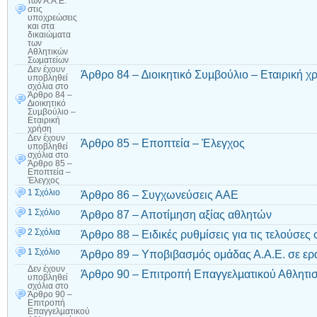
των Α.Α.Ε.
στις
υποχρεώσεις
και στα
δικαιώµατα
των
Αθλητικών
Σωµατείων
Δεν έχουν
Άρθρο 84 – ∆ιοικητικό Συµβούλιο – Εταιρική χ
υποβληθεί
σχόλια
στο
Άρθρο 84 –
∆ιοικητικό
Συµβούλιο –
Εταιρική
χρήση
Δεν έχουν
Άρθρο 85 – Εποπτεία – Έλεγχος
υποβληθεί
σχόλια
στο
Άρθρο 85 –
Εποπτεία –
Έλεγχος
1 Σχόλιο
Άρθρο 86 – Συγχωνεύσεις ΑΑΕ
1 Σχόλιο
Άρθρο 87 – Αποτίµηση αξίας αθλητών
2 Σχόλια
Άρθρο 88 – Ειδικές ρυθμίσεις για τις τελούσε
1 Σχόλιο
Άρθρο 89 – Υποβιβασμός ομάδας Α.Α.Ε. σε ερα
Δεν έχουν
Άρθρο 90 – Επιτροπή Επαγγελµατικού Αθλητι
υποβληθεί
σχόλια
στο
Άρθρο 90 –
Επιτροπή
Επαγγελµατικού