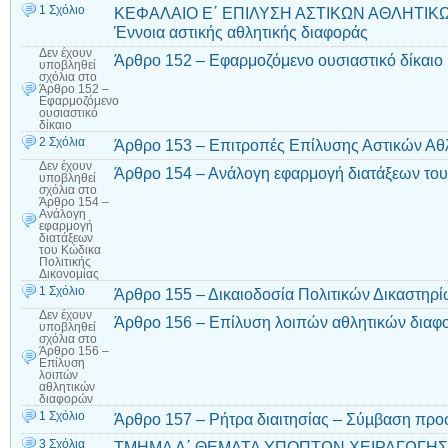
1 Σχόλιο
ΚΕΦΑΛΑΙΟ Ε΄ ΕΠΙΛΥΣΗ ΑΣΤΙΚΩΝ ΑΘΛΗΤΙΚΩ
Έννοια αστικής αθλητικής διαφοράς
Δεν έχουν
Άρθρο 152 – Εφαρμοζόμενο ουσιαστικό δίκαιο
υποβληθεί
σχόλια
στο
Άρθρο 152 –
Εφαρμοζόμενο
ουσιαστικό
δίκαιο
2 Σχόλια
Άρθρο 153 – Επιτροπές Επίλυσης Αστικών Αθ
Δεν έχουν
Άρθρο 154 – Ανάλογη εφαρμογή διατάξεων του
υποβληθεί
σχόλια
στο
Άρθρο 154 –
Ανάλογη
εφαρμογή
διατάξεων
του Κώδικα
Πολιτικής
Δικονομίας
1 Σχόλιο
Άρθρο 155 – Δικαιοδοσία Πολιτικών Δικαστηρ
Δεν έχουν
Άρθρο 156 – Επίλυση λοιπών αθλητικών δια
υποβληθεί
σχόλια
στο
Άρθρο 156 –
Επίλυση
λοιπών
αθλητικών
διαφορών
1 Σχόλιο
Άρθρο 157 – Ρήτρα διαιτησίας – Σύµβαση π
3 Σχόλια
ΤΜΗΜΑ Δ΄ ΘΕΜΑΤΑ ΥΠΟΠΤΩΝ ΧΕΙΡΑΓΩΓΗΣ