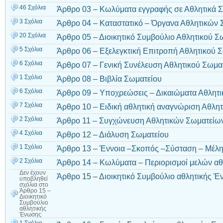
46 Σχόλια
Άρθρο 03 – Κωλύματα εγγραφής σε Αθλητικά 
3 Σχόλια
Άρθρο 04 – Καταστατικό – Όργανα Αθλητικών
20 Σχόλια
Άρθρο 05 – Διοικητικό Συμβούλιο Αθλητικού Σ
5 Σχόλια
Άρθρο 06 – Εξελεγκτική Επιτροπή Αθλητικού 
6 Σχόλια
Άρθρο 07 – Γενική Συνέλευση Αθλητικού Σωμα
1 Σχόλιο
Άρθρο 08 – Βιβλία Σωματείου
6 Σχόλια
Άρθρο 09 – Υποχρεώσεις – Δικαιώματα Αθλητι
7 Σχόλια
Άρθρο 10 – Ειδική αθλητική αναγνώριση Αθλη
2 Σχόλια
Άρθρο 11 – Συγχώνευση Αθλητικών Σωματείω
4 Σχόλια
Άρθρο 12 – Διάλυση Σωματείου
1 Σχόλιο
Άρθρο 13 – Έννοια –Σκοπός –Σύσταση – Μέλ
2 Σχόλια
Άρθρο 14 – Κωλύματα – Περιορισμοί μελών α
Δεν έχουν
Άρθρο 15 – Διοικητικό Συμβούλιο αθλητικής 
υποβληθεί
σχόλια
στο
Άρθρο 15 –
Διοικητικό
Συμβούλιο
αθλητικής
Ένωσης