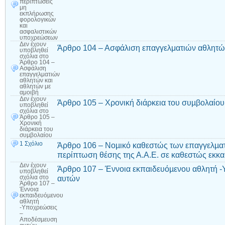
περιπτώσεις
μη
εκπλήρωσης
φορολογικών
και
ασφαλιστικών
υποχρεώσεων
Δεν έχουν
Άρθρο 104 – Ασφάλιση επαγγελματιών αθλητών
υποβληθεί
σχόλια
στο
Άρθρο 104 –
Ασφάλιση
επαγγελματιών
αθλητών και
αθλητών με
αμοιβή
Δεν έχουν
Άρθρο 105 – Χρονική διάρκεια του συµβολαίου
υποβληθεί
σχόλια
στο
Άρθρο 105 –
Χρονική
διάρκεια του
συµβολαίου
1 Σχόλιο
Άρθρο 106 – Νοµικό καθεστώς των επαγγελµατ
περίπτωση θέσης της Α.Α.Ε. σε καθεστώς εκκ
Δεν έχουν
Άρθρο 107 – Έννοια εκπαιδευόµενου αθλητή 
υποβληθεί
αυτών
σχόλια
στο
Άρθρο 107 –
Έννοια
εκπαιδευόµενου
αθλητή
-Υποχρεώσεις
–
Αποδέσµευση