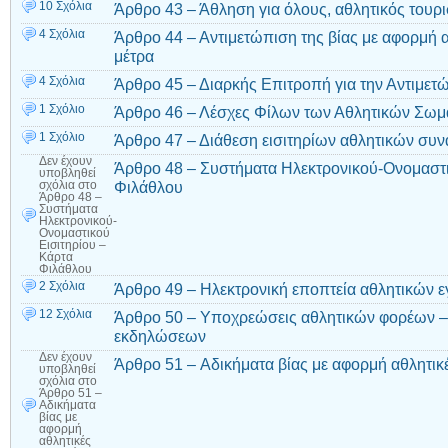
10 Σχόλια
Άρθρο 43 – Άθληση για όλους, αθλητικός τουρ
4 Σχόλια
Άρθρο 44 – Αντιμετώπιση της βίας με αφορμή 
μέτρα
4 Σχόλια
Άρθρο 45 – Διαρκής Επιτροπή για την Αντιμετ
1 Σχόλιο
Άρθρο 46 – Λέσχες Φίλων των Αθλητικών Σωμα
1 Σχόλιο
Άρθρο 47 – Διάθεση εισιτηρίων αθλητικών συ
Δεν έχουν
Άρθρο 48 – Συστήματα Ηλεκτρονικού-Ονομαστι
υποβληθεί
Φιλάθλου
σχόλια
στο
Άρθρο 48 –
Συστήματα
Ηλεκτρονικού-
Ονομαστικού
Εισιτηρίου –
Κάρτα
Φιλάθλου
2 Σχόλια
Άρθρο 49 – Hλεκτρονική εποπτεία αθλητικών 
12 Σχόλια
Άρθρο 50 – Υποχρεώσεις αθλητικών φορέων –
εκδηλώσεων
Δεν έχουν
Άρθρο 51 – Aδικήματα βίας με αφορμή αθλητικ
υποβληθεί
σχόλια
στο
Άρθρο 51 –
Aδικήματα
βίας με
αφορμή
αθλητικές