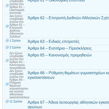
Άρθρο 61 – Οικονομική εποπτεία
υποβληθεί
σχόλια
στο
Άρθρο 61 –
Οικονομική
εποπτεία
Δεν έχουν
Άρθρο 62 – Επιτροπή Διεθνών Αθλητικών Σχέ
υποβληθεί
σχόλια
στο
Άρθρο 62 –
Επιτροπή
Διεθνών
Αθλητικών
Σχέσεων
1 Σχόλιο
Άρθρο 63 – Ειδικές επιτροπές
2 Σχόλια
Άρθρο 64 – Εισιτήρια – Προσκλήσεις
Δεν έχουν
Άρθρο 65 – Κανονισμός προμηθειών
υποβληθεί
σχόλια
στο
Άρθρο 65 –
Κανονισμός
προμηθειών
Δεν έχουν
Άρθρο 66 – Ρύθμιση θεμάτων γυμναστηρίων κ
υποβληθεί
εγκαταστάσεων
σχόλια
στο
Άρθρο 66 –
Ρύθμιση
θεμάτων
γυμναστηρίων
και λοιπών
αθλητικών
εγκαταστάσεων
11 Σχόλια
Άρθρο 67 – Άδεια λειτουργίας αθλητικών εγκατ
αγώνων