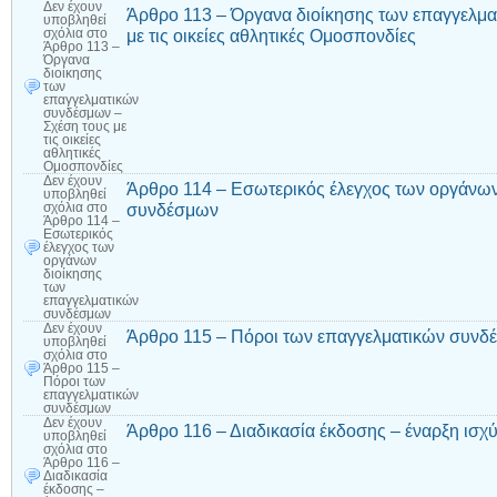
Δεν έχουν
Άρθρο 113 – Όργανα διοίκησης των επαγγελμ
υποβληθεί
με τις οικείες αθλητικές Ομοσπονδίες
σχόλια
στο
Άρθρο 113 –
Όργανα
διοίκησης
των
επαγγελματικών
συνδέσμων –
Σχέση τους με
τις οικείες
αθλητικές
Ομοσπονδίες
Δεν έχουν
Άρθρο 114 – Εσωτερικός έλεγχος των οργάνων
υποβληθεί
συνδέσμων
σχόλια
στο
Άρθρο 114 –
Εσωτερικός
έλεγχος των
οργάνων
διοίκησης
των
επαγγελματικών
συνδέσμων
Δεν έχουν
Άρθρο 115 – Πόροι των επαγγελματικών συνδ
υποβληθεί
σχόλια
στο
Άρθρο 115 –
Πόροι των
επαγγελματικών
συνδέσμων
Δεν έχουν
Άρθρο 116 – Διαδικασία έκδοσης – έναρξη ισ
υποβληθεί
σχόλια
στο
Άρθρο 116 –
Διαδικασία
έκδοσης –