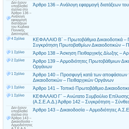
Δεν έχουν
Άρθρο 136 – Ανάλογη εφαρμογή διατάξεων του
υποβληθεί
σχόλια
στο
Άρθρο 136 –
Ανάλογη
εφαρμογή
διατάξεων
του Κώδικα
Ποινικής
Δικονομίας
4 Σχόλια
ΚΕΦΑΛΑΙΟ Β΄ – Πρωτοβάθμια Δικαιοδοτικά – 
Συγκρότηση Πρωτοβαθμίων Δικαιοδοτικών – 
1 Σχόλιο
Άρθρο 138 – Άσκηση Πειθαρχικής Δίωξης – Α
2 Σχόλια
Άρθρο 139 – Αρμοδιότητες Πρωτοβάθμιων Δικ
Οργάνων
1 Σχόλιο
Άρθρο 140 – Προσφυγή κατά των αποφάσεων
Δικαιοδοτικών – Πειθαρχικών Οργάνων
1 Σχόλιο
Άρθρο 141 – Τοπικό Πρωτοβάθμιο Δικαιοδοτικ
1 Σχόλιο
ΚΕΦΑΛΑΙΟ Γ΄ – Ανώτατο Συμβούλιο Επίλυσης
(A.Σ.Ε.Α.Δ.) Άρθρο 142 – Συγκρότηση – Σύνθε
Δεν έχουν
Άρθρο 143 – Δικαιοδοσία – Αρμοδιότητες Α.Σ.Ε
υποβληθεί
σχόλια
στο
Άρθρο 143 –
Δικαιοδοσία –
Αρμοδιότητες
Α.Σ.Ε.Α.Δ.