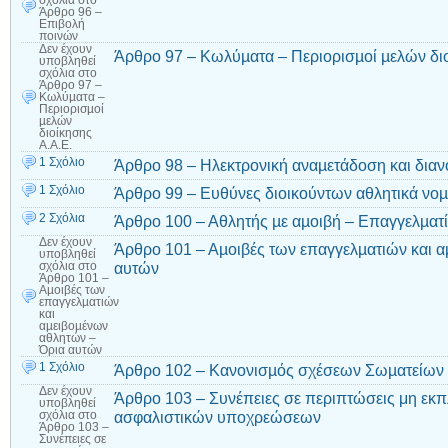
σχόλια
στο
Άρθρο 96 –
Επιβολή
ποινών
Δεν έχουν
Άρθρο 97 – Κωλύµατα – Περιορισµοί µελών διο
υποβληθεί
σχόλια
στο
Άρθρο 97 –
Κωλύµατα –
Περιορισµοί
µελών
διοίκησης
Α.Α.Ε.
1 Σχόλιο
Άρθρο 98 – Ηλεκτρονική αναµετάδοση και δια
1 Σχόλιο
Άρθρο 99 – Ευθύνες διοικούντων αθλητικά ν
2 Σχόλια
Άρθρο 100 – Αθλητής µε αµοιβή – Επαγγελµατ
Δεν έχουν
Άρθρο 101 – Αµοιβές των επαγγελµατιών και 
υποβληθεί
αυτών
σχόλια
στο
Άρθρο 101 –
Αµοιβές των
επαγγελµατιών
και
αµειβοµένων
αθλητών –
Όρια αυτών
1 Σχόλιο
Άρθρο 102 – Κανονισµός σχέσεων Σωµατείων 
Δεν έχουν
Άρθρο 103 – Συνέπειες σε περιπτώσεις μη εκ
υποβληθεί
ασφαλιστικών υποχρεώσεων
σχόλια
στο
Άρθρο 103 –
Συνέπειες σε