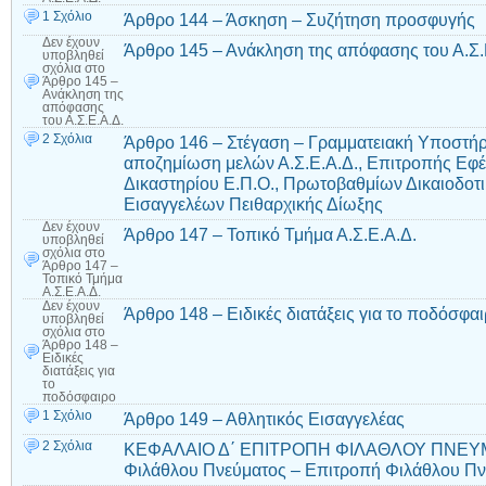
1 Σχόλιο
Άρθρο 144 – Άσκηση – Συζήτηση προσφυγής
Δεν έχουν
Άρθρο 145 – Ανάκληση της απόφασης του Α.Σ.
υποβληθεί
σχόλια
στο
Άρθρο 145 –
Ανάκληση της
απόφασης
του Α.Σ.Ε.Α.Δ.
2 Σχόλια
Άρθρο 146 – Στέγαση – Γραμματειακή Υποστήριξ
αποζημίωση μελών Α.Σ.Ε.Α.Δ., Επιτροπής Εφέσ
Δικαστηρίου Ε.Π.Ο., Πρωτοβαθμίων Δικαιοδοτ
Εισαγγελέων Πειθαρχικής Δίωξης
Δεν έχουν
Άρθρο 147 – Τοπικό Τμήμα Α.Σ.Ε.Α.Δ.
υποβληθεί
σχόλια
στο
Άρθρο 147 –
Τοπικό Τμήμα
Α.Σ.Ε.Α.Δ.
Δεν έχουν
Άρθρο 148 – Ειδικές διατάξεις για το ποδόσφα
υποβληθεί
σχόλια
στο
Άρθρο 148 –
Ειδικές
διατάξεις για
το
ποδόσφαιρο
1 Σχόλιο
Άρθρο 149 – Αθλητικός Εισαγγελέας
2 Σχόλια
ΚΕΦΑΛΑΙΟ Δ΄ ΕΠΙΤΡΟΠΗ ΦΙΛΑΘΛΟΥ ΠΝΕΥΜΑ
Φιλάθλου Πνεύματος – Επιτροπή Φιλάθλου Πνε