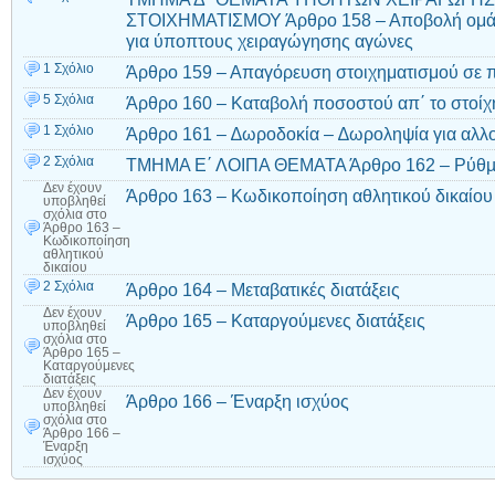
ΣΤΟΙΧΗΜΑΤΙΣΜΟΥ Άρθρο 158 – Αποβολή ομάδα
για ύποπτους χειραγώγησης αγώνες
1 Σχόλιο
Άρθρο 159 – Απαγόρευση στοιχηματισμού σε 
5 Σχόλια
Άρθρο 160 – Καταβολή ποσοστού απ΄ το στοί
1 Σχόλιο
Άρθρο 161 – ∆ωροδοκία – ∆ωροληψία για αλλ
2 Σχόλια
ΤΜΗΜΑ Ε΄ ΛΟΙΠΑ ΘΕΜΑΤΑ Άρθρο 162 – Ρύθµι
Δεν έχουν
Άρθρο 163 – Κωδικοποίηση αθλητικού δικαίου
υποβληθεί
σχόλια
στο
Άρθρο 163 –
Κωδικοποίηση
αθλητικού
δικαίου
2 Σχόλια
Άρθρο 164 – Μεταβατικές διατάξεις
Δεν έχουν
Άρθρο 165 – Καταργούμενες διατάξεις
υποβληθεί
σχόλια
στο
Άρθρο 165 –
Καταργούμενες
διατάξεις
Δεν έχουν
Άρθρο 166 – Έναρξη ισχύος
υποβληθεί
σχόλια
στο
Άρθρο 166 –
Έναρξη
ισχύος