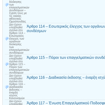
διοίκησης
των
επαγγελματικών
συνδέσμων –
Σχέση τους με
τις οικείες
αθλητικές
Ομοσπονδίες
Δεν έχουν
Άρθρο 114 – Εσωτερικός έλεγχος των οργάνων
υποβληθεί
συνδέσμων
σχόλια
στο
Άρθρο 114 –
Εσωτερικός
έλεγχος των
οργάνων
διοίκησης
των
επαγγελματικών
συνδέσμων
Δεν έχουν
Άρθρο 115 – Πόροι των επαγγελματικών συνδ
υποβληθεί
σχόλια
στο
Άρθρο 115 –
Πόροι των
επαγγελματικών
συνδέσμων
Δεν έχουν
Άρθρο 116 – Διαδικασία έκδοσης – έναρξη ισ
υποβληθεί
σχόλια
στο
Άρθρο 116 –
Διαδικασία
έκδοσης –
έναρξη
ισχύος
Κανονισμών
Δεν έχουν
Άρθρο 117 – Ένωση Επαγγελματικού Ποδοσφαί
υποβληθεί