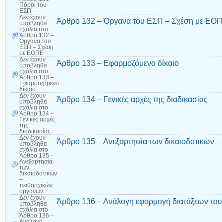
Πόροι του
ΕΣΠ
Δεν έχουν
Άρθρο 132 – Όργανα του ΕΣΠ – Σχέση με ΕΟ
υποβληθεί
σχόλια
στο
Άρθρο 132 –
Όργανα του
ΕΣΠ – Σχέση
με ΕΟΠΕ
Δεν έχουν
Άρθρο 133 – Εφαρμοζόμενο δίκαιο
υποβληθεί
σχόλια
στο
Άρθρο 133 –
Εφαρμοζόμενο
δίκαιο
Δεν έχουν
Άρθρο 134 – Γενικές αρχές της διαδικασίας
υποβληθεί
σχόλια
στο
Άρθρο 134 –
Γενικές αρχές
της
διαδικασίας
Δεν έχουν
Άρθρο 135 – Ανεξαρτησία των δικαιοδοτικών 
υποβληθεί
σχόλια
στο
Άρθρο 135 –
Ανεξαρτησία
των
δικαιοδοτικών
–
πειθαρχικών
οργάνων
Δεν έχουν
Άρθρο 136 – Ανάλογη εφαρμογή διατάξεων του
υποβληθεί
σχόλια
στο
Άρθρο 136 –
Ανάλογη