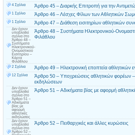
4 Σχόλια
Άρθρο 45 – Διαρκής Επιτροπή για την Αντιμετ
1 Σχόλιο
Άρθρο 46 – Λέσχες Φίλων των Αθλητικών Σωμα
1 Σχόλιο
Άρθρο 47 – Διάθεση εισιτηρίων αθλητικών συ
Δεν έχουν
Άρθρο 48 – Συστήματα Ηλεκτρονικού-Ονομαστι
υποβληθεί
Φιλάθλου
σχόλια
στο
Άρθρο 48 –
Συστήματα
Ηλεκτρονικού-
Ονομαστικού
Εισιτηρίου –
Κάρτα
Φιλάθλου
2 Σχόλια
Άρθρο 49 – Hλεκτρονική εποπτεία αθλητικών 
12 Σχόλια
Άρθρο 50 – Υποχρεώσεις αθλητικών φορέων –
εκδηλώσεων
Δεν έχουν
Άρθρο 51 – Aδικήματα βίας με αφορμή αθλητικ
υποβληθεί
σχόλια
στο
Άρθρο 51 –
Aδικήματα
βίας με
αφορμή
αθλητικές
εκδηλώσεις
Δεν έχουν
Άρθρο 52 – Πειθαρχικές και άλλες κυρώσεις
υποβληθεί
σχόλια
στο
Άρθρο 52 –