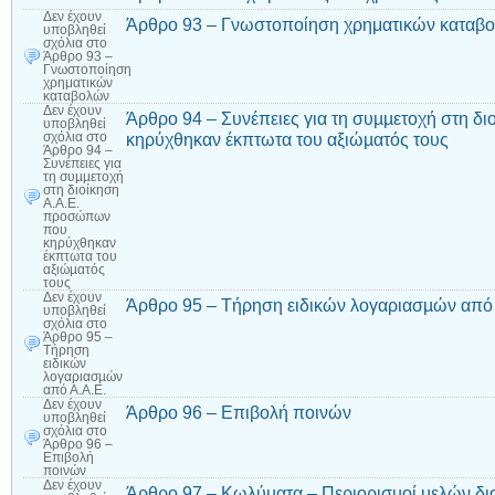
Δεν έχουν
Άρθρο 93 – Γνωστοποίηση χρηματικών καταβ
υποβληθεί
σχόλια
στο
Άρθρο 93 –
Γνωστοποίηση
χρηματικών
καταβολών
Δεν έχουν
Άρθρο 94 – Συνέπειες για τη συµµετοχή στη 
υποβληθεί
κηρύχθηκαν έκπτωτα του αξιώµατός τους
σχόλια
στο
Άρθρο 94 –
Συνέπειες για
τη συµµετοχή
στη διοίκηση
Α.Α.Ε.
προσώπων
που
κηρύχθηκαν
έκπτωτα του
αξιώµατός
τους
Δεν έχουν
Άρθρο 95 – Τήρηση ειδικών λογαριασµών από 
υποβληθεί
σχόλια
στο
Άρθρο 95 –
Τήρηση
ειδικών
λογαριασµών
από Α.Α.Ε.
Δεν έχουν
Άρθρο 96 – Επιβολή ποινών
υποβληθεί
σχόλια
στο
Άρθρο 96 –
Επιβολή
ποινών
Δεν έχουν
Άρθρο 97 – Κωλύµατα – Περιορισµοί µελών διο