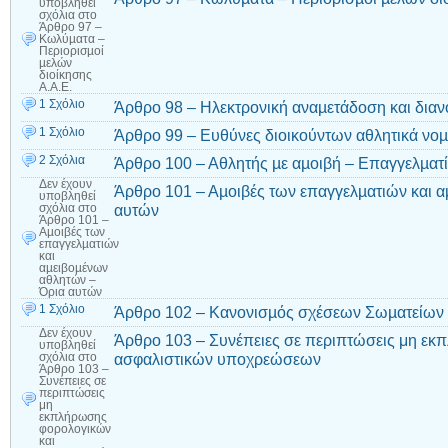
υποβληθεί
σχόλια
στο
Άρθρο 97 –
Κωλύµατα –
Περιορισµοί
µελών
διοίκησης
Α.Α.Ε.
1 Σχόλιο
Άρθρο 98 – Ηλεκτρονική αναµετάδοση και δια
1 Σχόλιο
Άρθρο 99 – Ευθύνες διοικούντων αθλητικά ν
2 Σχόλια
Άρθρο 100 – Αθλητής µε αµοιβή – Επαγγελµατ
Δεν έχουν
Άρθρο 101 – Αµοιβές των επαγγελµατιών και 
υποβληθεί
αυτών
σχόλια
στο
Άρθρο 101 –
Αµοιβές των
επαγγελµατιών
και
αµειβοµένων
αθλητών –
Όρια αυτών
1 Σχόλιο
Άρθρο 102 – Κανονισµός σχέσεων Σωµατείων 
Δεν έχουν
Άρθρο 103 – Συνέπειες σε περιπτώσεις μη εκ
υποβληθεί
ασφαλιστικών υποχρεώσεων
σχόλια
στο
Άρθρο 103 –
Συνέπειες σε
περιπτώσεις
μη
εκπλήρωσης
φορολογικών
και