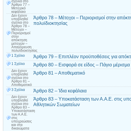
σχόλια
στο
Άρθρο 77 –
Μετοχικό
κεφάλαιο
Δεν έχουν
Άρθρο 78 – Μέτοχοι – Περιορισµοί στην απόκ
υποβληθεί
πολυϊδιοκτησίας
σχόλια
στο
Άρθρο 78 –
Μέτοχοι –
Περιορισµοί
στην
απόκτηση
µετοχών –
Απαγόρευση
πολυϊδιοκτησίας
1 Σχόλιο
Άρθρο 79 – Επιπλέον προϋποθέσεις για απόκ
1 Σχόλιο
Άρθρο 80 – Εισφορά σε είδος – Πάγιο µέρισµα
Δεν έχουν
Άρθρο 81 – Αποθεματικό
υποβληθεί
σχόλια
στο
Άρθρο 81 –
Αποθεματικό
3 Σχόλια
Άρθρο 82 – Ίδια κεφάλαια
Δεν έχουν
Άρθρο 83 – Υποκατάσταση των Α.Α.Ε. στις υπο
υποβληθεί
Αθλητικών Σωµατείων
σχόλια
στο
Άρθρο 83 –
Υποκατάσταση
των Α.Α.Ε.
στις
υποχρεώσεις
και στα
δικαιώµατα