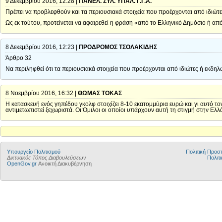
9 Δεκεμβρίου 2016, 12:28 |
ΠΑΝΕΛ. ΣΥΛ. ΥΠΑΛ. Γ.Γ.Α.
Πρέπει να προβλεφθούν και τα περιουσιακά στοιχεία που προέρχονται από ιδιώτ
Ως εκ τούτου, προτείνεται να αφαιρεθεί η φράση «από το Ελληνικό Δημόσιο ή απ
8 Δεκεμβρίου 2016, 12:23 |
ΠΡΟΔΡΟΜΟΣ ΤΣΟΛΑΚΙΔΗΣ
Άρθρο 32
Να περιληφθεί ότι τα περιουσιακά στοιχεία που προέρχονται από ιδιώτες ή εκδη
8 Νοεμβρίου 2016, 16:32 |
ΘΩΜΑΣ ΤΟΚΑΣ
Η κατασκευή ενός γηπέδου γκολφ στοιχίζει 8-10 εκατομμύρια ευρώ και γι αυτό το
αντιμετωπιστεί ξεχωριστά. Οι Όμιλοι οι οποίοι υπάρχουν αυτή τη στιγμή στην Ελ
Υπουργείο Πολιτισμού
Πολιτική Προ
Δικτυακός Τόπος Διαβουλεύσεων
Πολιτι
OpenGov.gr
Ανοικτή Διακυβέρνηση