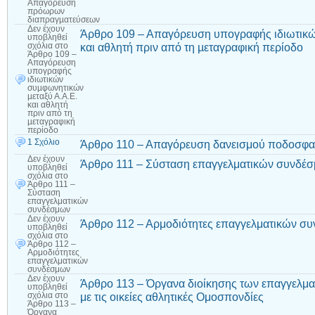
Απαγόρευση
πρόωρων
διαπραγµατεύσεων
Δεν έχουν
Άρθρο 109 – Απαγόρευση υπογραφής ιδιωτικώ
υποβληθεί
και αθλητή πριν από τη µεταγραφική περίοδο
σχόλια
στο
Άρθρο 109 –
Απαγόρευση
υπογραφής
ιδιωτικών
συµφωνητικών
µεταξύ Α.Α.Ε.
και αθλητή
πριν από τη
µεταγραφική
περίοδο
1 Σχόλιο
Άρθρο 110 – Απαγόρευση δανεισμού ποδοσφα
Δεν έχουν
Άρθρο 111 – Σύσταση επαγγελματικών συνδέ
υποβληθεί
σχόλια
στο
Άρθρο 111 –
Σύσταση
επαγγελματικών
συνδέσμων
Δεν έχουν
Άρθρο 112 – Αρμοδιότητες επαγγελματικών σ
υποβληθεί
σχόλια
στο
Άρθρο 112 –
Αρμοδιότητες
επαγγελματικών
συνδέσμων
Δεν έχουν
Άρθρο 113 – Όργανα διοίκησης των επαγγελμ
υποβληθεί
με τις οικείες αθλητικές Ομοσπονδίες
σχόλια
στο
Άρθρο 113 –
Όργανα