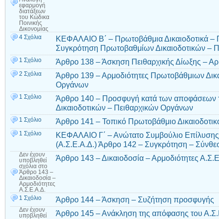
εφαρμογή
διατάξεων
του Κώδικα
Ποινικής
Δικονομίας
4 Σχόλια
ΚΕΦΑΛΑΙΟ Β΄ – Πρωτοβάθμια Δικαιοδοτικά – 
Συγκρότηση Πρωτοβαθμίων Δικαιοδοτικών – 
1 Σχόλιο
Άρθρο 138 – Άσκηση Πειθαρχικής Δίωξης – Α
2 Σχόλια
Άρθρο 139 – Αρμοδιότητες Πρωτοβάθμιων Δικ
Οργάνων
1 Σχόλιο
Άρθρο 140 – Προσφυγή κατά των αποφάσεων
Δικαιοδοτικών – Πειθαρχικών Οργάνων
1 Σχόλιο
Άρθρο 141 – Τοπικό Πρωτοβάθμιο Δικαιοδοτικ
1 Σχόλιο
ΚΕΦΑΛΑΙΟ Γ΄ – Ανώτατο Συμβούλιο Επίλυσης
(A.Σ.Ε.Α.Δ.) Άρθρο 142 – Συγκρότηση – Σύνθε
Δεν έχουν
Άρθρο 143 – Δικαιοδοσία – Αρμοδιότητες Α.Σ.Ε
υποβληθεί
σχόλια
στο
Άρθρο 143 –
Δικαιοδοσία –
Αρμοδιότητες
Α.Σ.Ε.Α.Δ.
1 Σχόλιο
Άρθρο 144 – Άσκηση – Συζήτηση προσφυγής
Δεν έχουν
Άρθρο 145 – Ανάκληση της απόφασης του Α.Σ.
υποβληθεί