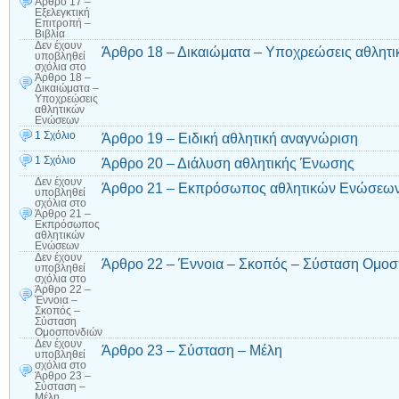
Άρθρο 17 –
Εξελεγκτική
Επιτροπή –
Βιβλία
Δεν έχουν
Άρθρο 18 – Δικαιώματα – Υποχρεώσεις αθλη
υποβληθεί
σχόλια
στο
Άρθρο 18 –
Δικαιώματα –
Υποχρεώσεις
αθλητικών
Ενώσεων
1 Σχόλιο
Άρθρο 19 – Ειδική αθλητική αναγνώριση
1 Σχόλιο
Άρθρο 20 – Διάλυση αθλητικής Ένωσης
Δεν έχουν
Άρθρο 21 – Εκπρόσωπος αθλητικών Ενώσεω
υποβληθεί
σχόλια
στο
Άρθρο 21 –
Εκπρόσωπος
αθλητικών
Ενώσεων
Δεν έχουν
Άρθρο 22 – Έννοια – Σκοπός – Σύσταση Ομο
υποβληθεί
σχόλια
στο
Άρθρο 22 –
Έννοια –
Σκοπός –
Σύσταση
Ομοσπονδιών
Δεν έχουν
Άρθρο 23 – Σύσταση – Μέλη
υποβληθεί
σχόλια
στο
Άρθρο 23 –
Σύσταση –
Μέλη