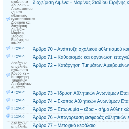
διαχείριση Λιμένα – Μαρίνας Σταδίου Ειρήνης κ
σχόλια
στο
Άρθρο 69 –
Αποκατάσταση
ζημιών
αθλητικών
εγκαταστάσεων
Διοίκηση και
διαχείριση
Λιμένα –
Μαρίνας
Σταδίου
Ειρήνης και
Φιλίας
1 Σχόλιο
Άρθρο 70 – Ανάπτυξη σχολικού αθλητισμού κα
1 Σχόλιο
Άρθρο 71 – Καθορισµός και οργάνωση επαγγε
Δεν έχουν
Άρθρο 72 – Κατάργηση Τμημάτων Αμειβομένω
υποβληθεί
σχόλια
στο
Άρθρο 72 –
Κατάργηση
Τμημάτων
Αμειβομένων
Αθλητών
4 Σχόλια
Άρθρο 73 – Ίδρυση Αθλητικών Ανωνύµων Εται
1 Σχόλιο
Άρθρο 74 – Σκοπός Αθλητικών Ανωνύµων Ετα
2 Σχόλια
Άρθρο 75 – Επωνυμία – έδρα – σήμα Αθλητικ
1 Σχόλιο
Άρθρο 76 – Απαγόρευση εισφοράς αθλητικών 
Δεν έχουν
Άρθρο 77 – Μετοχικό κεφάλαιο
υποβληθεί