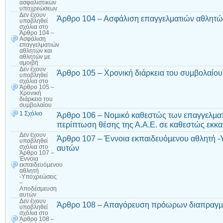
ασφαλιστικών
υποχρεώσεων
Δεν έχουν
Άρθρο 104 – Ασφάλιση επαγγελματιών αθλητών
υποβληθεί
σχόλια
στο
Άρθρο 104 –
Ασφάλιση
επαγγελματιών
αθλητών και
αθλητών με
αμοιβή
Δεν έχουν
Άρθρο 105 – Χρονική διάρκεια του συµβολαίου
υποβληθεί
σχόλια
στο
Άρθρο 105 –
Χρονική
διάρκεια του
συµβολαίου
1 Σχόλιο
Άρθρο 106 – Νοµικό καθεστώς των επαγγελµατ
περίπτωση θέσης της Α.Α.Ε. σε καθεστώς εκκ
Δεν έχουν
Άρθρο 107 – Έννοια εκπαιδευόµενου αθλητή 
υποβληθεί
αυτών
σχόλια
στο
Άρθρο 107 –
Έννοια
εκπαιδευόµενου
αθλητή
-Υποχρεώσεις
–
Αποδέσµευση
αυτών
Δεν έχουν
Άρθρο 108 – Απαγόρευση πρόωρων διαπραγ
υποβληθεί
σχόλια
στο
Άρθρο 108 –