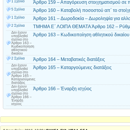
1 Σχόλιο
Άρθρο 159 – Απαγόρευση στοιχηματισμού σε 
5 Σχόλια
Άρθρο 160 – Καταβολή ποσοστού απ΄ το στοί
1 Σχόλιο
Άρθρο 161 – ∆ωροδοκία – ∆ωροληψία για αλλ
2 Σχόλια
ΤΜΗΜΑ Ε΄ ΛΟΙΠΑ ΘΕΜΑΤΑ Άρθρο 162 – Ρύθµι
Δεν έχουν
Άρθρο 163 – Κωδικοποίηση αθλητικού δικαίου
υποβληθεί
σχόλια
στο
Άρθρο 163 –
Κωδικοποίηση
αθλητικού
δικαίου
2 Σχόλια
Άρθρο 164 – Μεταβατικές διατάξεις
Δεν έχουν
Άρθρο 165 – Καταργούμενες διατάξεις
υποβληθεί
σχόλια
στο
Άρθρο 165 –
Καταργούμενες
διατάξεις
Δεν έχουν
Άρθρο 166 – Έναρξη ισχύος
υποβληθεί
σχόλια
στο
Άρθρο 166 –
Έναρξη
ισχύος