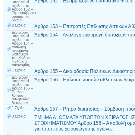
Άρθρο 152 – Εφαρμοζόμενο ουσιαστικό δίκαιο
υποβληθεί
σχόλια
στο
Άρθρο 152 –
Εφαρμοζόμενο
ουσιαστικό
δίκαιο
2 Σχόλια
Άρθρο 153 – Επιτροπές Επίλυσης Αστικών Αθ
Δεν έχουν
Άρθρο 154 – Ανάλογη εφαρμογή διατάξεων του
υποβληθεί
σχόλια
στο
Άρθρο 154 –
Ανάλογη
εφαρμογή
διατάξεων
του Κώδικα
Πολιτικής
Δικονομίας
1 Σχόλιο
Άρθρο 155 – Δικαιοδοσία Πολιτικών Δικαστηρ
Δεν έχουν
Άρθρο 156 – Επίλυση λοιπών αθλητικών δια
υποβληθεί
σχόλια
στο
Άρθρο 156 –
Επίλυση
λοιπών
αθλητικών
διαφορών
1 Σχόλιο
Άρθρο 157 – Ρήτρα διαιτησίας – Σύµβαση π
3 Σχόλια
ΤΜΗΜΑ Δ΄ ΘΕΜΑΤΑ ΥΠΟΠΤΩΝ ΧΕΙΡΑΓΩΓΗΣ
ΣΤΟΙΧΗΜΑΤΙΣΜΟΥ Άρθρο 158 – Αποβολή ομάδα
για ύποπτους χειραγώγησης αγώνες