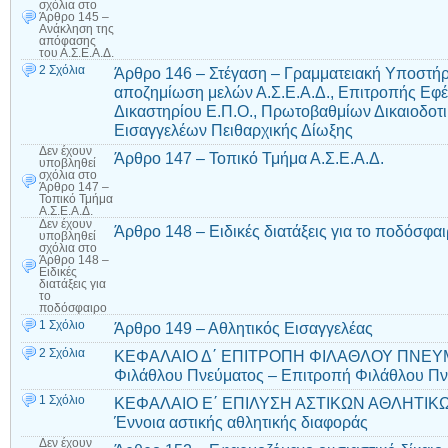
σχόλια
στο
Άρθρο 145 –
Ανάκληση της
απόφασης
του Α.Σ.Ε.Α.Δ.
2 Σχόλια
Άρθρο 146 – Στέγαση – Γραμματειακή Υποστήριξ
αποζημίωση μελών Α.Σ.Ε.Α.Δ., Επιτροπής Εφέσ
Δικαστηρίου Ε.Π.Ο., Πρωτοβαθμίων Δικαιοδοτ
Εισαγγελέων Πειθαρχικής Δίωξης
Δεν έχουν
Άρθρο 147 – Τοπικό Τμήμα Α.Σ.Ε.Α.Δ.
υποβληθεί
σχόλια
στο
Άρθρο 147 –
Τοπικό Τμήμα
Α.Σ.Ε.Α.Δ.
Δεν έχουν
Άρθρο 148 – Ειδικές διατάξεις για το ποδόσφα
υποβληθεί
σχόλια
στο
Άρθρο 148 –
Ειδικές
διατάξεις για
το
ποδόσφαιρο
1 Σχόλιο
Άρθρο 149 – Αθλητικός Εισαγγελέας
2 Σχόλια
ΚΕΦΑΛΑΙΟ Δ΄ ΕΠΙΤΡΟΠΗ ΦΙΛΑΘΛΟΥ ΠΝΕΥΜΑ
Φιλάθλου Πνεύματος – Επιτροπή Φιλάθλου Πνε
1 Σχόλιο
ΚΕΦΑΛΑΙΟ Ε΄ ΕΠΙΛΥΣΗ ΑΣΤΙΚΩΝ ΑΘΛΗΤΙΚΩ
Έννοια αστικής αθλητικής διαφοράς
Δεν έχουν