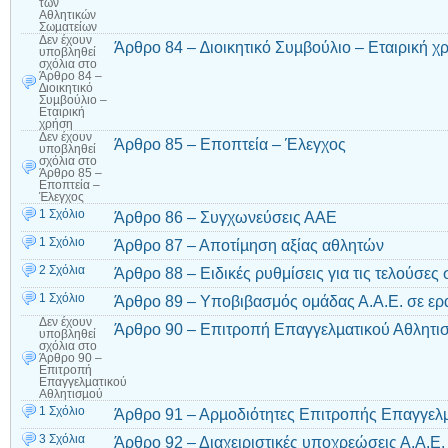
των
Αθλητικών
Σωµατείων
Δεν έχουν
Άρθρο 84 – ∆ιοικητικό Συµβούλιο – Εταιρική χ
υποβληθεί
σχόλια
στο
Άρθρο 84 –
∆ιοικητικό
Συµβούλιο –
Εταιρική
χρήση
Δεν έχουν
Άρθρο 85 – Εποπτεία – Έλεγχος
υποβληθεί
σχόλια
στο
Άρθρο 85 –
Εποπτεία –
Έλεγχος
1 Σχόλιο
Άρθρο 86 – Συγχωνεύσεις ΑΑΕ
1 Σχόλιο
Άρθρο 87 – Αποτίµηση αξίας αθλητών
2 Σχόλια
Άρθρο 88 – Ειδικές ρυθμίσεις για τις τελούσε
1 Σχόλιο
Άρθρο 89 – Υποβιβασμός ομάδας Α.Α.Ε. σε ερα
Δεν έχουν
Άρθρο 90 – Επιτροπή Επαγγελµατικού Αθλητι
υποβληθεί
σχόλια
στο
Άρθρο 90 –
Επιτροπή
Επαγγελµατικού
Αθλητισµού
1 Σχόλιο
Άρθρο 91 – Αρµοδιότητες Επιτροπής Επαγγελ
3 Σχόλια
Άρθρο 92 – Διαχειριστικές υποχρεώσεις Α.Α.Ε.