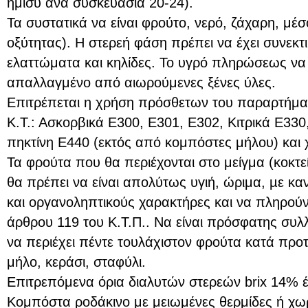
ήμισυ ανά συσκευασία 20-24).
Τα συστατικά να είναι φρούτο, νερό, ζάχαρη, μέ
οξύτητας). Η στερεή φάση πρέπει να έχει συνεκτ
ελαττώματα και κηλίδες. Το υγρό πληρώσεως να ε
απαλλαγμένο από αιωρούμενες ξένες ύλες.
Επιτρέπεται η χρήση πρόσθετων του παραρτήματ
Κ.Τ.: Ασκορβικά Ε300, Ε301, Ε302, Κιτρικά Ε330
πηκτίνη Ε440 (εκτός από κομπόστες μήλου) και
Τα φρούτα που θα περιέχονται στο μείγμα (κοκτε
θα πρέπει να είναι απολύτως υγιή, ώριμα, µε κ
και οργανοληπτικούς χαρακτήρες και να πληρούν
άρθρου 119 του Κ.Τ.Π.. Να είναι πρόσφατης συλ
να περιέχει πέντε τουλάχιστον φρούτα κατά προ
μήλο, κεράσι, σταφύλι.
Επιτρεπόμενα όρια διαλυτών στερεών brix 14%
Κομπόστα ροδάκινο με μειωμένες θερμίδες ή χω