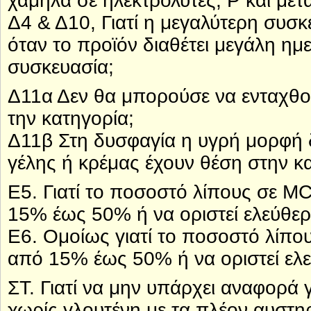
χαμηλά σε ηλεκτρολύτες, P και μέτ
Δ4 & Δ10, Γιατί η μεγαλύτερη συσκ
όταν το προϊόν διαθέτει μεγάλη ημ
συσκευασία;
Δ11α Δεν θα μπορούσε να ενταχθο
την κατηγορία;
Δ11β Στη δυσφαγία η υγρή μορφή δ
γέλης ή κρέμας έχουν θέση στην κ
E5. Γιατί το ποσοστό λίπους σε MC
15% έως 50% ή να οριστεί ελεύθερ
Ε6. Ομοίως γιατί το ποσοστό λίπου
από 15% έως 50% ή να οριστεί ελ
ΣΤ. Γιατί να μην υπάρχει αναφορά 
χωρίς γλουτένη με τα πλέον αυστηρ