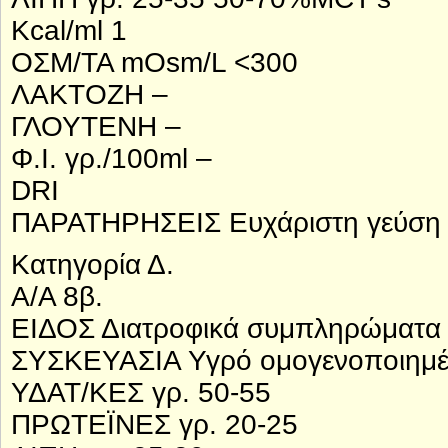
Kcal/ml 1
ΟΣΜ/ΤΑ mOsm/L <300
ΛΑΚΤΟΖΗ –
ΓΛΟΥΤΕΝΗ –
Φ.Ι. γρ./100ml –
DRI
ΠΑΡΑΤΗΡΗΣΕΙΣ Ευχάριστη γεύση κ
Κατηγορία Δ.
Α/Α 8β.
ΕΙΔΟΣ Διατροφικά συμπληρώματα
ΣΥΣΚΕΥΑΣΙΑ Υγρό ομογενοποιημέν
ΥΔΑΤ/ΚΕΣ γρ. 50-55
ΠΡΩΤΕΪΝΕΣ γρ. 20-25