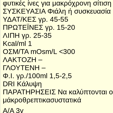
φυτικές ίνες για μακρόχρονη σίτισ
ΣΥΣΚΕΥΑΣΙΑ Φιάλη ή συσκευασία 
ΥΔΑΤ/ΚΕΣ γρ. 45-55
ΠΡΩΤΕΪΝΕΣ γρ. 15-20
ΛΙΠΗ γρ. 25-35
Kcal/ml 1
ΟΣΜ/ΤΑ mOsm/L <300
ΛΑΚΤΟΖΗ –
ΓΛΟΥΤΕΝΗ –
Φ.Ι. γρ./100ml 1,5-2,5
DRI Κάλυψη
ΠΑΡΑΤΗΡΗΣΕΙΣ Να καλύπτονται οι 
μάκροθρεπτικασυστατικά
Α/Α 3γ