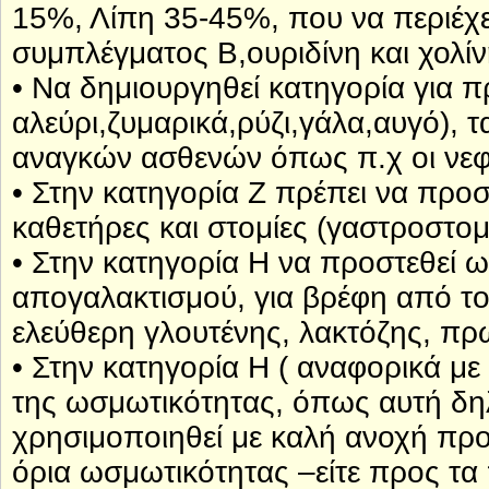
15%, Λίπη 35-45%, που να περιέχει
συμπλέγματος Β,ουριδίνη και χολίν
• Να δημιουργηθεί κατηγορία για 
αλεύρι,ζυμαρικά,ρύζι,γάλα,αυγό), τ
αναγκών ασθενών όπως π.χ οι νεφρ
• Στην κατηγορία Ζ πρέπει να προ
καθετήρες και στομίες (γαστροστομ
• Στην κατηγορία Η να προστεθεί ω
απογαλακτισμού, για βρέφη από το
ελεύθερη γλουτένης, λακτόζης, πρ
• Στην κατηγορία Η ( αναφορικά με
της ωσμωτικότητας, όπως αυτή δηλ
χρησιμοποιηθεί με καλή ανοχή προ
όρια ωσμωτικότητας –είτε προς τ