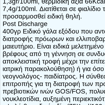
1,3gr/100ml, θερμιδική αξία 66Kca
7,4g/100ml. Διατίθεται σε φιαλίδιο
προσαρμοσθεί ειδική θηλή.
Post Discharge
400γρ Ειδικό γάλα εξόδου που αντα
διατροφής πρόωρων και ελλιποβαρ
μαιευτήριο. Είναι ειδικά μελετημέν
βρέφους από τη γέννηση σε συνδυ
αποκλειστική τροφή μέχρι την επίτ
ιατρική παρακολούθηση) ή για όσο
νεογνολόγος- παιδίατρος. Η σύνθεσ
επιτροπής για τη διατροφή των π
πρεβιοτικών ινών GOS/FOS, πολυ
νουκλεοτίδια, αυξημένη περιεκτικό