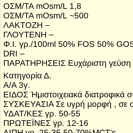
ΟΣΜ/ΤΑ mOsm/L 1,8
ΟΣΜ/ΤΑ mOsm/L ~500
ΛΑΚΤΟΖΗ –
ΓΛΟΥΤΕΝΗ –
Φ.Ι. γρ./100ml 50% FOS 50% GO
DRI –
ΠΑΡΑΤΗΡΗΣΕΙΣ Ευχάριστη γεύση κ
Κατηγορία Δ.
Α/Α 3γ.
ΕΙΔΟΣ Ήμιστοιχειακά διατροφικά
ΣΥΣΚΕΥΑΣΙΑ Σε υγρή μορφή , σε 
ΥΔΑΤ/ΚΕΣ γρ. 50-55
ΠΡΩΤΕΪΝΕΣ γρ. 12-16
ΛΙΠΗ γρ. 25-35 50-70%MCT’s