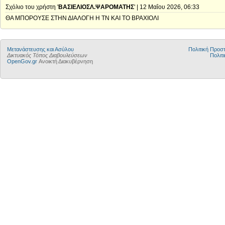
Σχόλιο του χρήστη '
ΒΑΣΙΕΛΙΟΣΛ.ΨΑΡΟΜΑΤΗΣ
' | 12 Μαΐου 2026, 06:33
ΘΑ ΜΠΟΡΟΥΣΕ ΣΤΗΝ ΔΙΑΛΟΓΗ Η ΤΝ ΚΑΙ ΤΟ ΒΡΑΧΙΟΛΙ
Μετανάστευσης και Ασύλου
Πολιτική Προ
Δικτυακός Τόπος Διαβουλεύσεων
Πολιτι
OpenGov.gr
Ανοικτή Διακυβέρνηση