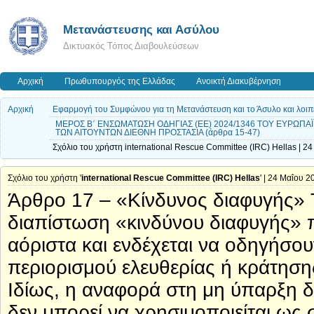
Μετανάστευσης και Ασύλου
Δικτυακός Τόπος Διαβουλεύσεων
Αρχική
Πρωθυπουργός της Ελλάδας
Ανοικτή Διακυβέρνηση
Αρχική
Εφαρμογή του Συμφώνου για τη Μετανάστευση και το Άσυλο και λοιπ
ΜΕΡΟΣ Β΄ ΕΝΣΩΜΑΤΩΣΗ ΟΔΗΓΙΑΣ (ΕΕ) 2024/1346 ΤΟΥ ΕΥΡΩΠΑΪ
ΤΩΝ ΑΙΤΟΥΝΤΩΝ ΔΙΕΘΝΗ ΠΡΟΣΤΑΣΙΑ (άρθρα 15-47)
Σχόλιο του χρήστη international Rescue Committee (IRC) Hellas | 2
Σχόλιο του χρήστη '
international Rescue Committee (IRC) Hellas
' | 24 Μαΐου 2
Άρθρο 17 – «Κίνδυνος διαφυγής» Τ
διαπίστωση «κινδύνου διαφυγής» 
αόριστα και ενδέχεται να οδηγήσο
περιορισμού ελευθερίας ή κράτησης
Ιδίως, η αναφορά στη μη ύπαρξη 
δεν μπορεί να χρησιμοποιείται ως 