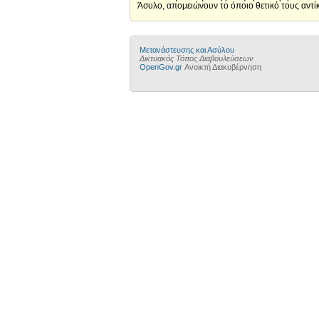
Άσυλο, απομειώνουν το όποιο θετικό τους αντί
Μετανάστευσης και Ασύλου
Δικτυακός Τόπος Διαβουλεύσεων
OpenGov.gr
Ανοικτή Διακυβέρνηση