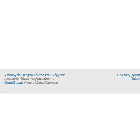
Yπουργείο Περιβάλλοντος και Ενέργειας
Πολιτική Προ
Δικτυακός Τόπος Διαβουλεύσεων
Πολιτι
OpenGov.gr
Ανοικτή Διακυβέρνηση