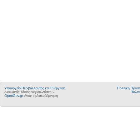
Yπουργείο Περιβάλλοντος και Ενέργειας
Πολιτική Προ
Δικτυακός Τόπος Διαβουλεύσεων
Πολιτι
OpenGov.gr
Ανοικτή Διακυβέρνηση