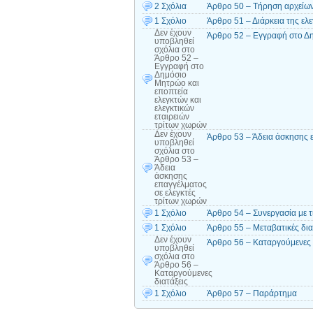
2 Σχόλια
Άρθρο 50 – Τήρηση αρχείω
1 Σχόλιο
Άρθρο 51 – Διάρκεια της ελε
Δεν έχουν
Άρθρο 52 – Εγγραφή στο Δημ
υποβληθεί
σχόλια
στο
Άρθρο 52 –
Εγγραφή στο
Δημόσιο
Μητρώο και
εποπτεία
ελεγκτών και
ελεγκτικών
εταιρειών
τρίτων χωρών
Δεν έχουν
Άρθρο 53 – Άδεια άσκησης 
υποβληθεί
σχόλια
στο
Άρθρο 53 –
Άδεια
άσκησης
επαγγέλματος
σε ελεγκτές
τρίτων χωρών
1 Σχόλιο
Άρθρο 54 – Συνεργασία με τ
1 Σχόλιο
Άρθρο 55 – Μεταβατικές δια
Δεν έχουν
Άρθρο 56 – Καταργούμενες 
υποβληθεί
σχόλια
στο
Άρθρο 56 –
Καταργούμενες
διατάξεις
1 Σχόλιο
Άρθρο 57 – Παράρτημα