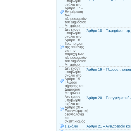
υποβληθεί
σχόλια
στο
Άρθρο 17 –
Ενημέρωση
των
πληροφοριών
του Δημόσιου
Μητρώου
Δεν έχουν
Άρθρο 18 – Τεκμηρίωση τη
υποβληθεί
σχόλια
στο
Άρθρο 18 –
Τεκμηρίωση
της ευθύνης
για την
παροχή των
πληροφοριών
του Δημόσιου
Μητρώου
Δεν έχουν
Άρθρο 19 – Γλώσσα τήρηση
υποβληθεί
σχόλια
στο
Άρθρο 19 –
Γλώσσα
τήρησης του
Δημόσιου
Μητρώου
Δεν έχουν
Άρθρο 20 – Επαγγελματική δ
υποβληθεί
σχόλια
στο
Άρθρο 20 –
Επαγγελματική
δεοντολογία
και
σκεπτικισμός
1 Σχόλιο
Άρθρο 21 – Ανεξαρτησία και 