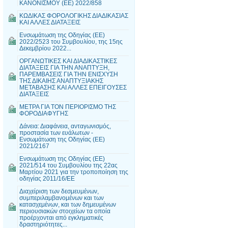
ΚΑΝΟΝΙΣΜΟΥ (ΕΕ) 2022/858
ΚΩΔΙΚΑΣ ΦΟΡΟΛΟΓΙΚΗΣ ΔΙΑΔΙΚΑΣΙΑΣ
ΚΑΙ ΑΛΛΕΣ ΔΙΑΤΑΞΕΙΣ
Ενσωμάτωση της Οδηγίας (ΕΕ)
2022/2523 του Συμβουλίου, της 15ης
Δεκεμβρίου 2022...
ΟΡΓΑΝΩΤΙΚΕΣ ΚΑΙ ΔΙΑΔΙΚΑΣΤΙΚΕΣ
ΔΙΑΤΑΞΕΙΣ ΓΙΑ ΤΗΝ ΑΝΑΠΤΥΞΗ,
ΠΑΡΕΜΒΑΣΕΙΣ ΓΙΑ ΤΗΝ ΕΝΙΣΧΥΣΗ
ΤΗΣ ΔΙΚΑΙΗΣ ΑΝΑΠΤΥΞΙΑΚΗΣ
ΜΕΤΑΒΑΣΗΣ ΚΑΙ ΑΛΛΕΣ ΕΠΕΙΓΟΥΣΕΣ
ΔΙΑΤΑΞΕΙΣ
ΜΕΤΡΑ ΓΙΑ ΤΟΝ ΠΕΡΙΟΡΙΣΜΟ ΤΗΣ
ΦΟΡΟΔΙΑΦΥΓΗΣ
Δάνεια: Διαφάνεια, ανταγωνισμός,
προστασία των ευάλωτων -
Ενσωμάτωση της Οδηγίας (ΕΕ)
2021/2167
Ενσωμάτωση της Οδηγίας (ΕΕ)
2021/514 του Συμβουλίου της 22ας
Μαρτίου 2021 για την τροποποίηση της
οδηγίας 2011/16/ΕΕ
Διαχείριση των δεσμευμένων,
συμπεριλαμβανομένων και των
κατασχεμένων, και των δημευμένων
περιουσιακών στοιχείων τα οποία
προέρχονται από εγκληματικές
δραστηριότητες...