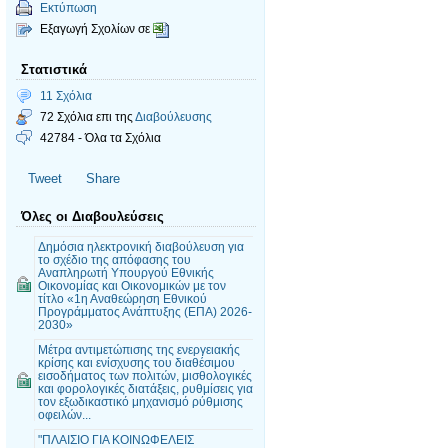
Εκτύπωση
Εξαγωγή Σχολίων σε
Στατιστικά
11 Σχόλια
72 Σχόλια επι της
Διαβούλευσης
42784 - Όλα τα Σχόλια
Tweet
Share
Όλες οι Διαβουλεύσεις
Δημόσια ηλεκτρονική διαβούλευση για
το σχέδιο της απόφασης του
Αναπληρωτή Υπουργού Εθνικής
Οικονομίας και Οικονομικών με τον
τίτλο «1η Αναθεώρηση Εθνικού
Προγράμματος Ανάπτυξης (ΕΠΑ) 2026-
2030»
Mέτρα αντιμετώπισης της ενεργειακής
κρίσης και ενίσχυσης του διαθέσιμου
εισοδήματος των πολιτών, μισθολογικές
και φορολογικές διατάξεις, ρυθμίσεις για
τον εξωδικαστικό μηχανισμό ρύθμισης
οφειλών...
"ΠΛΑΙΣΙΟ ΓΙΑ ΚΟΙΝΩΦΕΛΕΙΣ