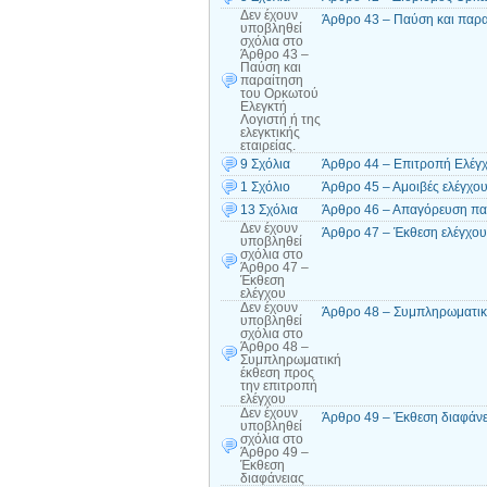
Δεν έχουν
Άρθρο 43 – Παύση και παραί
υποβληθεί
σχόλια
στο
Άρθρο 43 –
Παύση και
παραίτηση
του Ορκωτού
Ελεγκτή
Λογιστή ή της
ελεγκτικής
εταιρείας.
9 Σχόλια
Άρθρο 44 – Επιτροπή Ελέγ
1 Σχόλιο
Άρθρο 45 – Αμοιβές ελέγχο
13 Σχόλια
Άρθρο 46 – Απαγόρευση πα
Δεν έχουν
Άρθρο 47 – Έκθεση ελέγχου
υποβληθεί
σχόλια
στο
Άρθρο 47 –
Έκθεση
ελέγχου
Δεν έχουν
Άρθρο 48 – Συμπληρωματική
υποβληθεί
σχόλια
στο
Άρθρο 48 –
Συμπληρωματική
έκθεση προς
την επιτροπή
ελέγχου
Δεν έχουν
Άρθρο 49 – Έκθεση διαφάνε
υποβληθεί
σχόλια
στο
Άρθρο 49 –
Έκθεση
διαφάνειας