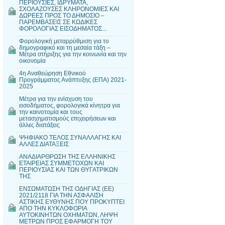
ΠΕΡΙΟΥΣΙΕΣ, ΙΔΡΥΜΑΤΑ,
ΣΧΟΛΑΖΟΥΣΕΣ ΚΛΗΡΟΝΟΜΙΕΣ ΚΑΙ
ΔΩΡΕΕΣ ΠΡΟΣ ΤΟ ΔΗΜΟΣΙΟ –
ΠΑΡΕΜΒΑΣΕΙΣ ΣΕ ΚΩΔΙΚΕΣ
ΦΟΡΟΛΟΓΙΑΣ ΕΙΣΟΔΗΜΑΤΟΣ...
Φορολογική μεταρρύθμιση για το
δημογραφικό και τη μεσαία τάξη –
Μέτρα στήριξης για την κοινωνία και την
οικονομία
4η Αναθεώρηση Εθνικού
Προγράμματος Ανάπτυξης (ΕΠΑ) 2021-
2025
Μέτρα για την ενίσχυση του
εισοδήματος, φορολογικά κίνητρα για
την καινοτομία και τους
μετασχηματισμούς επιχειρήσεων και
άλλες διατάξεις
ΨΗΦΙΑΚΟ ΤΕΛΟΣ ΣΥΝΑΛΛΑΓΗΣ ΚΑΙ
ΑΛΛΕΣ ΔΙΑΤΑΞΕΙΣ
ΑΝΑΔΙΑΡΘΡΩΣΗ ΤΗΣ ΕΛΛΗΝΙΚΗΣ
ΕΤΑΙΡΕΙΑΣ ΣΥΜΜΕΤΟΧΩΝ ΚΑΙ
ΠΕΡΙΟΥΣΙΑΣ ΚΑΙ ΤΩΝ ΘΥΓΑΤΡΙΚΩΝ
ΤΗΣ
ΕΝΣΩΜΑΤΩΣΗ ΤΗΣ ΟΔΗΓΙΑΣ (ΕΕ)
2021/2118 ΓΙΑ ΤΗΝ ΑΣΦΑΛΙΣΗ
ΑΣΤΙΚΗΣ ΕΥΘΥΝΗΣ ΠΟΥ ΠΡΟΚΥΠΤΕΙ
ΑΠΟ ΤΗΝ ΚΥΚΛΟΦΟΡΙΑ
ΑΥΤΟΚΙΝΗΤΩΝ ΟΧΗΜΑΤΩΝ, ΛΗΨΗ
ΜΕΤΡΩΝ ΠΡΟΣ ΕΦΑΡΜΟΓΗ ΤΟΥ