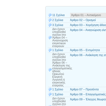
11 Σχόλια
Άρθρο 01 – Αντικείμενο
2 Σχόλια
Άρθρο 02 – Ορισμοί
3 Σχόλια
Άρθρο 03 – Χορήγηση άδειας 
Δεν έχουν
Άρθρο 04 – Αναγνώριση ελεγ
υποβληθεί
σχόλια
στο
Άρθρο 04 –
Αναγνώριση
ελεγκτικών
εταιρειών
1 Σχόλιο
Άρθρο 05 – Εντιμότητα
Δεν έχουν
Άρθρο 06 – Ανάκληση της επ
υποβληθεί
σχόλια
στο
Άρθρο 06 –
Ανάκληση της
επαγγελματικής
άδειας
Ορκωτού
Ελεγκτή
Λογιστή ή
ελεγκτικής
εταιρείας
1 Σχόλιο
Άρθρο 07 – Προσόντα
1 Σχόλιο
Άρθρο 08 – Επαγγελματικές 
Δεν έχουν
Άρθρο 09 – Έλεγχος θεωρη
υποβληθεί
σχόλια
στο