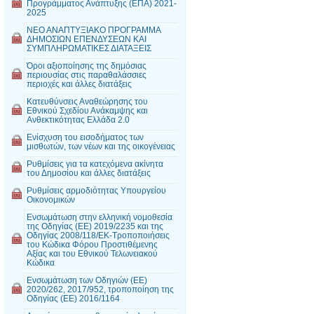
Προγράμματος Ανάπτυξης (ΕΠΑ) 2021-
2025
ΝΕΟ ΑΝΑΠΤΥΞΙΑΚΟ ΠΡΟΓΡΑΜΜΑ
ΔΗΜΟΣΙΩΝ ΕΠΕΝΔΥΣΕΩΝ ΚΑΙ
ΣΥΜΠΛΗΡΩΜΑΤΙΚΕΣ ΔΙΑΤΑΞΕΙΣ
Όροι αξιοποίησης της δημόσιας
περιουσίας στις παραθαλάσσιες
περιοχές και άλλες διατάξεις
Κατευθύνσεις Αναθεώρησης του
Εθνικού Σχεδίου Ανάκαμψης και
Ανθεκτικότητας Ελλάδα 2.0
Ενίσχυση του εισοδήματος των
μισθωτών, των νέων και της οικογένειας
Ρυθμίσεις για τα κατεχόμενα ακίνητα
του Δημοσίου και άλλες διατάξεις
Ρυθμίσεις αρμοδιότητας Υπουργείου
Οικονομικών
Ενσωμάτωση στην ελληνική νομοθεσία
της Οδηγίας (ΕΕ) 2019/2235 και της
Οδηγίας 2008/118/ΕΚ-Τροποποιήσεις
του Κώδικα Φόρου Προστιθέμενης
Αξίας και του Εθνικού Τελωνειακού
Κώδικα
Ενσωμάτωση των Οδηγιών (ΕΕ)
2020/262, 2017/952, τροποποίηση της
Οδηγίας (ΕΕ) 2016/1164