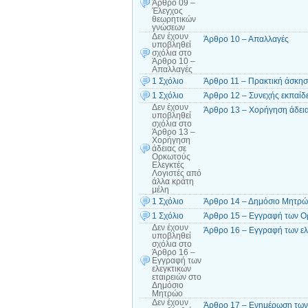
Άρθρο 09 –
Έλεγχος
θεωρητικών
γνώσεων
Δεν έχουν
Άρθρο 10 – Απαλλαγές
υποβληθεί
σχόλια
στο
Άρθρο 10 –
Απαλλαγές
1 Σχόλιο
Άρθρο 11 – Πρακτική άσκη
1 Σχόλιο
Άρθρο 12 – Συνεχής εκπαίδ
Δεν έχουν
Άρθρο 13 – Χορήγηση άδεια
υποβληθεί
σχόλια
στο
Άρθρο 13 –
Χορήγηση
άδειας σε
Ορκωτούς
Ελεγκτές
Λογιστές από
άλλα κράτη
μέλη
1 Σχόλιο
Άρθρο 14 – Δημόσιο Μητρ
1 Σχόλιο
Άρθρο 15 – Εγγραφή των Ο
Δεν έχουν
Άρθρο 16 – Εγγραφή των ελ
υποβληθεί
σχόλια
στο
Άρθρο 16 –
Εγγραφή των
ελεγκτικών
εταιρειών στο
Δημόσιο
Μητρώο
Δεν έχουν
Άρθρο 17 – Ενημέρωση τω