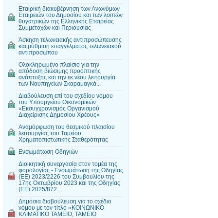
Εταιρική διακυβέρνηση των Ανωνύμων
Εταιρειών του Δημοσίου και των λοιπών
θυγατρικών της Ελληνικής Εταιρείας
Συμμετοχών και Περιουσίας
Άσκηση τελωνειακής αντιπροσώπευσης
και ρύθμιση επαγγέλματος τελωνειακού
αντιπροσώπου
Ολοκληρωμένο πλαίσιο για την
απόδοση βιώσιμης προοπτικής
ανάπτυξης και την εκ νέου λειτουργία
των Ναυπηγείων Σκαραμαγκά...
Διαβούλευση επί του σχεδίου νόμου
του Υπουργείου Οικονομικών
«Εκσυγχρονισμός Οργανισμού
Διαχείρισης Δημοσίου Χρέους»
Αναμόρφωση του θεσμικού πλαισίου
λειτουργίας του Ταμείου
Χρηματοπιστωτικής Σταθερότητας
Ενσωμάτωση Οδηγιών
Διοικητική συνεργασία στον τομέα της
φορολογίας - Ενσωμάτωση της Οδηγίας
(ΕΕ) 2023/2226 του Συμβουλίου της
17ης Οκτωβρίου 2023 και της Οδηγίας
(ΕΕ) 2025/872...
Δημόσια διαβούλευση για το σχέδιο
νόμου με τον τίτλο «ΚΟΙΝΩΝΙΚΟ
ΚΛΙΜΑΤΙΚΟ ΤΑΜΕΙΟ, ΤΑΜΕΙΟ