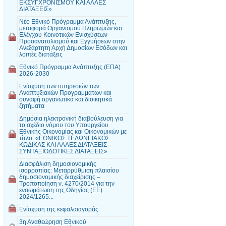
ΕΚΣΥΓΧΡΟΝΙΣΜΟΥ ΚΑΙ ΑΛΛΕΣ
ΔΙΑΤΑΞΕΙΣ»
Νέο Εθνικό Πρόγραμμα Ανάπτυξης,
μεταφορά Οργανισμού Πληρωμών και
Ελέγχου Κοινοτικών Ενισχύσεων
Προσανατολισμού και Εγγυήσεων στην
Ανεξάρτητη Αρχή Δημοσίων Εσόδων και
λοιπές διατάξεις
Εθνικό Πρόγραμμα Ανάπτυξης (ΕΠΑ)
2026-2030
Ενίσχυση των υπηρεσιών των
Αναπτυξιακών Προγραμμάτων και
συναφή οργανωτικά και διοικητικά
ζητήματα
Δημόσια ηλεκτρονική διαβούλευση για
το σχέδιο νόμου του Υπουργείου
Εθνικής Οικονομίας και Οικονομικών με
τίτλο: «ΕΘΝΙΚΟΣ ΤΕΛΩΝΕΙΑΚΟΣ
ΚΩΔΙΚΑΣ ΚΑΙ ΑΛΛΕΣ ΔΙΑΤΑΞΕΙΣ –
ΣΥΝΤΑΞΙΟΔΟΤΙΚΕΣ ΔΙΑΤΑΞΕΙΣ»
Διασφάλιση δημοσιονομικής
ισορροπίας: Μεταρρύθμιση πλαισίου
δημοσιονομικής διαχείρισης –
Τροποποίηση ν. 4270/2014 για την
ενσωμάτωση της Οδηγίας (ΕΕ)
2024/1265...
Ενίσχυση της κεφαλαιαγοράς
3η Αναθεώρηση Εθνικού