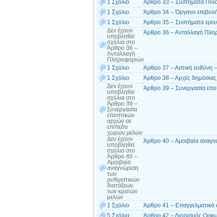
1 Σχόλιο
Άρθρο 33 – Συστήματα Ποιο
1 Σχόλιο
Άρθρο 34 – Όργανο επιβολή
1 Σχόλιο
Άρθρο 35 – Συστήματα ερε
Δεν έχουν
Άρθρο 36 – Ανταλλαγή Πλη
υποβληθεί
σχόλια
στο
Άρθρο 36 –
Ανταλλαγή
Πληροφοριών
1 Σχόλιο
Άρθρο 37 – Αστική ευθύνη 
1 Σχόλιο
Άρθρο 38 – Αρχές δημόσιας
Δεν έχουν
Άρθρο 39 – Συνεργασία επο
υποβληθεί
σχόλια
στο
Άρθρο 39 –
Συνεργασία
εποπτικών
αρχών σε
επίπεδο
χωρών μελών
Δεν έχουν
Άρθρο 40 – Αμοιβαία αναγν
υποβληθεί
σχόλια
στο
Άρθρο 40 –
Αμοιβαία
αναγνώριση
των
ρυθμιστικών
διατάξεων
των κρατών
μελών
1 Σχόλιο
Άρθρο 41 – Επαγγελματικό 
5 Σχόλια
Άρθρο 42 – Διορισμός Ορκωτ