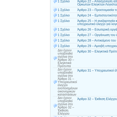
1 Σχόλιο
Άρθρο 22 – Απασχόληση απ
Ορκωτών Ελεγκτών Λογιστών
1 Σχόλιο
Άρθρο 23 – Προετοιμασία το
1 Σχόλιο
Άρθρο 24 – Εμπιστευτικότη
1 Σχόλιο
Άρθρο 25 – Η ανεξαρτησία κ
υποχρεωτικό έλεγχο για λογ
1 Σχόλιο
Άρθρο 26 – Εσωτερική οργά
1 Σχόλιο
Άρθρο 27 – Οργάνωση του 
1 Σχόλιο
Άρθρο 28 – Αντικείμενο του
1 Σχόλιο
Άρθρο 29 – Αμοιβή υποχρεω
Δεν έχουν
Άρθρο 30 – Ελεγκτικά Πρό
υποβληθεί
σχόλια
στο
Άρθρο 30 –
Ελεγκτικά
Πρότυπα
Δεν έχουν
Άρθρο 31 – Υποχρεωτικοί έ
υποβληθεί
σχόλια
στο
Άρθρο 31 –
Υποχρεωτικοί
έλεγχοι
ενοποιημένων
οικονομικών
καταστάσεων
Δεν έχουν
Άρθρο 32 – Έκθεση Ελέγχο
υποβληθεί
σχόλια
στο
Άρθρο 32 –
Έκθεση
Ελέγχου