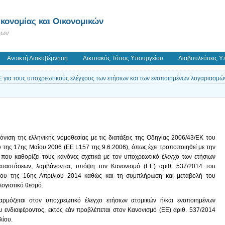
κονομίας και Οικονομικών
εων
Ανοικτή Διακυβέρνηση
Δικτυακός Τόπος Υπουργείου
Διαβουλεύσεις Υ
ια τους υποχρεωτικούς ελέγχους των ετήσιων και των ενοποιημένων λογαριασμώ
όνιση της ελληνικής νομοθεσίας με τις διατάξεις της Οδηγίας 2006/43/ΕΚ του
της 17ης Μαΐου 2006 (ΕΕ L157 της 9.6.2006), όπως έχει τροποποιηθεί με την
που καθορίζει τους κανόνες σχετικά με τον υποχρεωτικό έλεγχο των ετήσιων
καταστάσεων, λαμβάνοντας υπόψη τον Κανονισμό (ΕΕ) αριθ. 537/2014 του
ίου της 16ης Απριλίου 2014 καθώς και τη συμπλήρωση και μεταβολή του
λογιστικό θεσμό.
μόζεται στον υποχρεωτικό έλεγχο ετήσιων ατομικών ή/και ενοποιημένων
 ενδιαφέροντος, εκτός εάν προβλέπεται στον Κανονισμό (ΕΕ) αριθ. 537/2014
λίου.