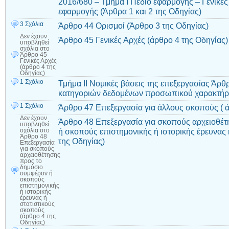
2016/680 – Τμήμα I Πεδίο εφαρμογής – Γενικές
εφαρμογής (Άρθρα 1 και 2 της Οδηγίας)
3 Σχόλια
Άρθρο 44 Ορισμοί (Άρθρο 3 της Οδηγίας)
Δεν έχουν
Άρθρο 45 Γενικές Αρχές (άρθρο 4 της Οδηγίας)
υποβληθεί
σχόλια
στο
Άρθρο 45
Γενικές Αρχές
(άρθρο 4 της
Οδηγίας)
1 Σχόλιο
Τμήμα II Νομικές βάσεις της επεξεργασίας Άρθ
κατηγοριών δεδομένων προσωπικού χαρακτήρα
1 Σχόλιο
Άρθρο 47 Επεξεργασία για άλλους σκοπούς ( ά
Δεν έχουν
Άρθρο 48 Επεξεργασία για σκοπούς αρχειοθέτ
υποβληθεί
ή σκοπούς επιστημονικής ή ιστορικής έρευνας 
σχόλια
στο
Άρθρο 48
της Οδηγίας)
Επεξεργασία
για σκοπούς
αρχειοθέτησης
προς το
δημόσιο
συμφέρον ή
σκοπούς
επιστημονικής
ή ιστορικής
έρευνας ή
στατιστικούς
σκοπούς
(άρθρο 4 της
Οδηγίας)