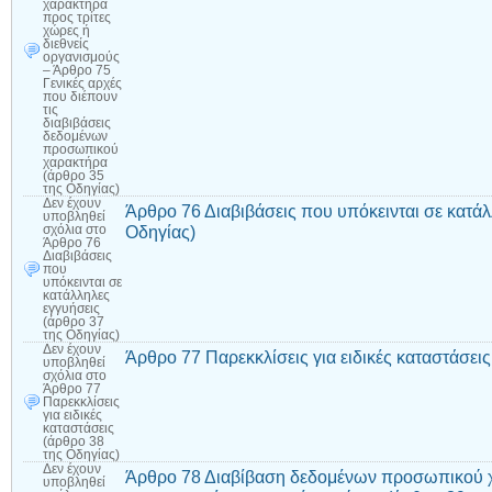
χαρακτήρα
προς τρίτες
χώρες ή
διεθνείς
οργανισμούς
– Άρθρο 75
Γενικές αρχές
που διέπουν
τις
διαβιβάσεις
δεδομένων
προσωπικού
χαρακτήρα
(άρθρο 35
της Οδηγίας)
Δεν έχουν
Άρθρο 76 Διαβιβάσεις που υπόκεινται σε κατάλ
υποβληθεί
Οδηγίας)
σχόλια
στο
Άρθρο 76
Διαβιβάσεις
που
υπόκεινται σε
κατάλληλες
εγγυήσεις
(άρθρο 37
της Οδηγίας)
Δεν έχουν
Άρθρο 77 Παρεκκλίσεις για ειδικές καταστάσεις
υποβληθεί
σχόλια
στο
Άρθρο 77
Παρεκκλίσεις
για ειδικές
καταστάσεις
(άρθρο 38
της Οδηγίας)
Δεν έχουν
Άρθρο 78 Διαβίβαση δεδομένων προσωπικού 
υποβληθεί