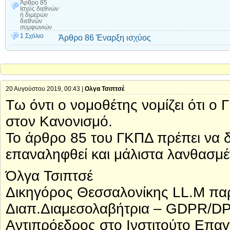
Άρθρο 85
Ισχύς διεθνών
ή διμερών
διεθνών
συμφωνιών
1 Σχόλιο
Άρθρο 86 Έναρξη ισχύος
20 Αυγούστου 2019, 00:43 |
Ολγα Τσιπτσέ
Tω όντι ο νομοθέτης νομίζει ότι ο Γ
στον Κανονισμό.
Το άρθρο 85 του ΓΚΠΔ πρέπει να δ
επαναληφθεί και μάλιστα λανθασμ
Όλγα Τσιπτσέ
Δικηγόρος Θεσσαλονίκης LL.M πα
Διαπ.Διαμεσολαβήτρια – GDPR/DPO
Αντιπρόεδρος στο Ινστιτούτο Επαγ