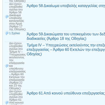
της Οδηγίας)
Δεν έχουν
Άρθρο 58 Δικαίωμα υποβολής καταγγελίας στη
υποβληθεί
σχόλια
στο
Άρθρο 58
Δικαίωμα
υποβολής
καταγγελίας
στην Αρχή
(Άρθρο 17
της Οδηγίας)
1 Σχόλιο
Άρθρο 59 Δικαιώματα του υποκειμένου των δεδ
διαδικασίες (Άρθρο 18 της Οδηγίας)
Δεν έχουν
Τμήμα ΙV – Υποχρεώσεις εκτελούντος την επεξ
υποβληθεί
επεξεργασίας – Άρθρο 60 Εκτελών την επεξεργ
σχόλια
στο
Τμήμα ΙV –
Οδηγίας)
Υποχρεώσεις
εκτελούντος
την
επεξεργασία
και
υπεύθυνου
επεξεργασίας
– Άρθρο 60
Εκτελών την
επεξεργασία
(Άρθρα 22
και 23 της
Οδηγίας)
Δεν έχουν
Άρθρο 61 Από κοινού υπεύθυνοι επεξεργασίας
υποβληθεί
σχόλια
στο
Άρθρο 61
Από κοινού