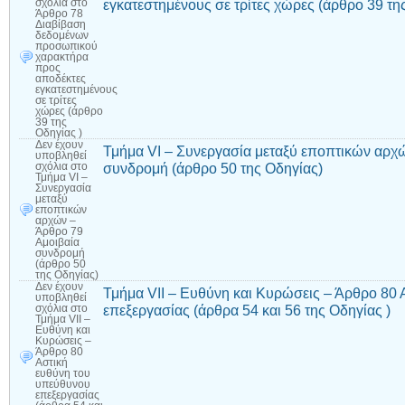
εγκατεστημένους σε τρίτες χώρες (άρθρο 39 τη
σχόλια
στο
Άρθρο 78
Διαβίβαση
δεδομένων
προσωπικού
χαρακτήρα
προς
αποδέκτες
εγκατεστημένους
σε τρίτες
χώρες (άρθρο
39 της
Οδηγίας )
Δεν έχουν
Τμήμα VI – Συνεργασία μεταξύ εποπτικών αρχ
υποβληθεί
συνδρομή (άρθρο 50 της Οδηγίας)
σχόλια
στο
Τμήμα VI –
Συνεργασία
μεταξύ
εποπτικών
αρχών –
Άρθρο 79
Αμοιβαία
συνδρομή
(άρθρο 50
της Οδηγίας)
Δεν έχουν
Τμήμα VII – Ευθύνη και Κυρώσεις – Άρθρο 80 
υποβληθεί
επεξεργασίας (άρθρα 54 και 56 της Οδηγίας )
σχόλια
στο
Τμήμα VII –
Ευθύνη και
Κυρώσεις –
Άρθρο 80
Αστική
ευθύνη του
υπεύθυνου
επεξεργασίας