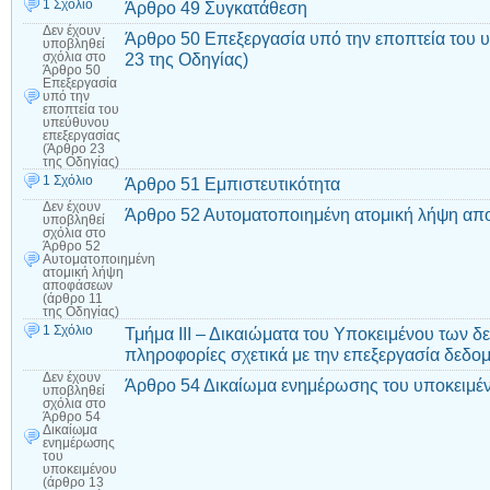
1 Σχόλιο
Άρθρο 49 Συγκατάθεση
Δεν έχουν
Άρθρο 50 Επεξεργασία υπό την εποπτεία του 
υποβληθεί
23 της Οδηγίας)
σχόλια
στο
Άρθρο 50
Επεξεργασία
υπό την
εποπτεία του
υπεύθυνου
επεξεργασίας
(Άρθρο 23
της Οδηγίας)
1 Σχόλιο
Άρθρο 51 Εμπιστευτικότητα
Δεν έχουν
Άρθρο 52 Αυτοματοποιημένη ατομική λήψη απ
υποβληθεί
σχόλια
στο
Άρθρο 52
Αυτοματοποιημένη
ατομική λήψη
αποφάσεων
(άρθρο 11
της Οδηγίας)
1 Σχόλιο
Τμήμα ΙΙΙ – Δικαιώματα του Υποκειμένου των δ
πληροφορίες σχετικά με την επεξεργασία δεδο
Δεν έχουν
Άρθρο 54 Δικαίωμα ενημέρωσης του υποκειμέν
υποβληθεί
σχόλια
στο
Άρθρο 54
Δικαίωμα
ενημέρωσης
του
υποκειμένου
(άρθρο 13