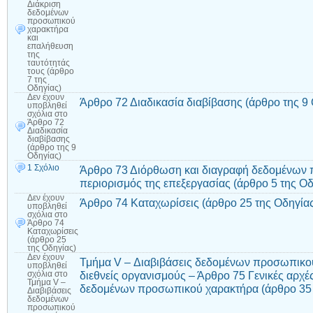
Διάκριση
δεδομένων
προσωπικού
χαρακτήρα
και
επαλήθευση
της
ταυτότητάς
τους (άρθρο
7 της
Οδηγίας)
Δεν έχουν
Άρθρο 72 Διαδικασία διαβίβασης (άρθρο της 9
υποβληθεί
σχόλια
στο
Άρθρο 72
Διαδικασία
διαβίβασης
(άρθρο της 9
Οδηγίας)
1 Σχόλιο
Άρθρο 73 Διόρθωση και διαγραφή δεδομένων 
περιορισμός της επεξεργασίας (άρθρο 5 της Οδ
Δεν έχουν
Άρθρο 74 Καταχωρίσεις (άρθρο 25 της Οδηγία
υποβληθεί
σχόλια
στο
Άρθρο 74
Καταχωρίσεις
(άρθρο 25
της Οδηγίας)
Δεν έχουν
Τμήμα V – Διαβιβάσεις δεδομένων προσωπικού
υποβληθεί
διεθνείς οργανισμούς – Άρθρο 75 Γενικές αρχές
σχόλια
στο
Τμήμα V –
δεδομένων προσωπικού χαρακτήρα (άρθρο 35 
Διαβιβάσεις
δεδομένων
προσωπικού