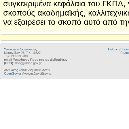
συγκεκριμένα κεφάλαια του ΓΚΠΔ, 
σκοπούς ακαδημαϊκής, καλλιτεχνική
να εξαιρέσει το σκοπό αυτό από τη
Υπουργείο Δικαιοσύνης
Πολιτική Προ
Μεσογείων 96, Τ.Κ. 11527
Πολιτι
Τηλ: 213-1307000
email Υπευθύνου Προστασίας Δεδομένων
(DPO)
: dpo@justice.gov.gr
Δικτυακός Τόπος Διαβουλεύσεων
OpenGov.gr
Ανοικτή Διακυβέρνηση