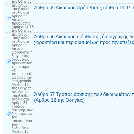
της Οδηγίας)
Δεν έχουν
Άρθρο 55 Δικαίωμα πρόσβασης (άρθρα 14-15 τ
υποβληθεί
σχόλια
στο
Άρθρο 55
Δικαίωμα
πρόσβασης
(άρθρα 14-15
της Οδηγίας)
Δεν έχουν
Άρθρο 56 Δικαίωμα διόρθωσης ή διαγραφής 
υποβληθεί
χαρακτήρα και περιορισμοί ως προς την επεξε
σχόλια
στο
Άρθρο 56
Δικαίωμα
διόρθωσης ή
διαγραφής
δεδομένων
προσωπικού
χαρακτήρα
και
περιορισμοί
ως προς την
επεξεργασία
(Άρθρο 16
της Οδηγίας)
Δεν έχουν
Άρθρο 57 Τρόπος άσκησης των δικαιωμάτων τ
υποβληθεί
(Άρθρο 12 της Οδηγίας)
σχόλια
στο
Άρθρο 57
Τρόπος
άσκησης των
δικαιωμάτων
του
υποκειμένου
των
δεδομένων
(Άρθρο 12