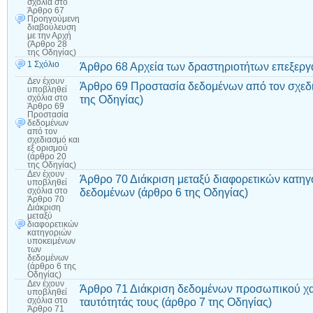
σχόλια
στο
Άρθρο 67
Προηγούμενη
διαβούλευση
με την Αρχή
(Άρθρο 28
της Οδηγίας)
1 Σχόλιο
Άρθρο 68 Αρχεία των δραστηριοτήτων επεξεργα
Δεν έχουν
Άρθρο 69 Προστασία δεδομένων από τον σχεδι
υποβληθεί
της Οδηγίας)
σχόλια
στο
Άρθρο 69
Προστασία
δεδομένων
από τον
σχεδιασμό και
εξ ορισμού
(άρθρο 20
της Οδηγίας)
Δεν έχουν
Άρθρο 70 Διάκριση μεταξύ διαφορετικών κατη
υποβληθεί
δεδομένων (άρθρο 6 της Οδηγίας)
σχόλια
στο
Άρθρο 70
Διάκριση
μεταξύ
διαφορετικών
κατηγοριών
υποκειμένων
των
δεδομένων
(άρθρο 6 της
Οδηγίας)
Δεν έχουν
Άρθρο 71 Διάκριση δεδομένων προσωπικού χα
υποβληθεί
ταυτότητάς τους (άρθρο 7 της Οδηγίας)
σχόλια
στο
Άρθρο 71