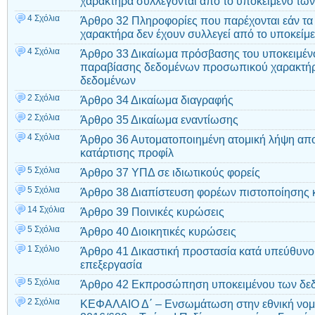
χαρακτήρα συλλέγονται από το υποκείμενο τω
4 Σχόλια
Άρθρο 32 Πληροφορίες που παρέχονται εάν τ
χαρακτήρα δεν έχουν συλλεγεί από το υποκείμ
4 Σχόλια
Άρθρο 33 Δικαίωμα πρόσβασης του υποκειμέν
παραβίασης δεδομένων προσωπικού χαρακτήρ
δεδομένων
2 Σχόλια
Άρθρο 34 Δικαίωμα διαγραφής
2 Σχόλια
Άρθρο 35 Δικαίωμα εναντίωσης
4 Σχόλια
Άρθρο 36 Αυτοματοποιημένη ατομική λήψη απ
κατάρτισης προφίλ
5 Σχόλια
Άρθρο 37 ΥΠΔ σε ιδιωτικούς φορείς
5 Σχόλια
Άρθρο 38 Διαπίστευση φορέων πιστοποίησης 
14 Σχόλια
Άρθρο 39 Ποινικές κυρώσεις
5 Σχόλια
Άρθρο 40 Διοικητικές κυρώσεις
1 Σχόλιο
Άρθρο 41 Δικαστική προστασία κατά υπεύθυνου
επεξεργασία
5 Σχόλια
Άρθρο 42 Εκπροσώπηση υποκειμένου των δε
2 Σχόλια
ΚΕΦΑΛΑΙΟ Δ΄ – Ενσωμάτωση στην εθνική νομο