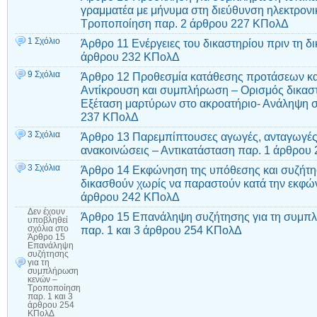
γραμματέα με μήνυμα στη διεύθυνση ηλεκτρονι
Τροποποίηση παρ. 2 άρθρου 227 ΚΠολΔ
1 Σχόλιο
Άρθρο 11 Ενέργειες του δικαστηρίου πριν τη 
άρθρου 232 ΚΠολΔ
9 Σχόλια
Άρθρο 12 Προθεσμία κατάθεσης προτάσεων κα
Αντίκρουση και συμπλήρωση – Ορισμός δικαστ
Εξέταση μαρτύρων στο ακροατήριο- Ανάληψη σ
237 ΚΠολΔ
3 Σχόλια
Άρθρο 13 Παρεμπίπτουσες αγωγές, ανταγωγές,
ανακοινώσεις – Αντικατάσταση παρ. 1 άρθρου
3 Σχόλια
Άρθρο 14 Εκφώνηση της υπόθεσης και συζήτη
δικασθούν χωρίς να παραστούν κατά την εκφ
άρθρου 242 ΚΠολΔ
Δεν έχουν
Άρθρο 15 Επανάληψη συζήτησης για τη συμπ
υποβληθεί
παρ. 1 και 3 άρθρου 254 ΚΠολΔ
σχόλια
στο
Άρθρο 15
Επανάληψη
συζήτησης
για τη
συμπλήρωση
κενών –
Τροποποίηση
παρ. 1 και 3
άρθρου 254
ΚΠολΔ