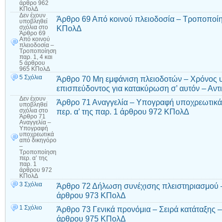
άρθρο 962
ΚΠολΔ
Δεν έχουν
Άρθρο 69 Από κοινού πλειοδοσία – Τροποποίησ
υποβληθεί
ΚΠολΔ
σχόλια
στο
Άρθρο 69
Από κοινού
πλειοδοσία –
Τροποποίηση
παρ. 1, 4 και
5 άρθρου
965 ΚΠολΔ
5 Σχόλια
Άρθρο 70 Μη εμφάνιση πλειοδοτών – Χρόνος υ
επισπεύδοντος για κατακύρωση σ’ αυτόν – Αν
Δεν έχουν
Άρθρο 71 Αναγγελία – Υπογραφή υποχρεωτικά
υποβληθεί
περ. α’ της παρ. 1 άρθρου 972 ΚΠολΔ
σχόλια
στο
Άρθρο 71
Αναγγελία –
Υπογραφή
υποχρεωτικά
από δικηγόρο
–
Τροποποίηση
περ. α’ της
παρ. 1
άρθρου 972
ΚΠολΔ
3 Σχόλια
Άρθρο 72 Δήλωση συνέχισης πλειστηριασμού –
άρθρου 973 ΚΠολΔ
1 Σχόλιο
Άρθρο 73 Γενικά προνόμια – Σειρά κατάταξης –
άρθρου 975 ΚΠολΔ