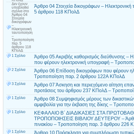
Δεν έχουν
Άρθρο 04 Στοιχεία δικογράφων – Ηλεκτρονική
υποβληθεί
5 άρθρου 118 ΚΠολΔ
σχόλια
στο
Άρθρο 04
Στοιχεία
δικογράφων
–
Ηλεκτρονική
ταυτοποίηση
–
Τροποποίηση
περ. 5
άρθρου 118
ΚΠολΔ
1 Σχόλιο
Άρθρο 05 Ακριβής καθορισμός διεύθυνσης – 
που φέρουν ηλεκτρονική υπογραφή – Τροποπο
2 Σχόλια
Άρθρο 06 Επίδοση δικογράφων που φέρουν ηλ
Τροποποίηση παρ. 2 άρθρου 122Α ΚΠολΔ
3 Σχόλια
Άρθρο 07 Άσκηση και περιεχόμενο αίτηση επα
προτάσεις του άρθρου 237 ΚΠολΔ – Τροποπο
1 Σχόλιο
Άρθρο 08 Συμψηφισμός μέρους των δικαστικών
αμφιβολία για την έκβαση της δίκης – Τροπο
1 Σχόλιο
ΚΕΦΑΛΑΙΟ Β΄ ΔΙΑΔΙΚΑΣΙΕΣ ΣΤΑ ΠΡΩΤΟΒΑΘ
ΤΡΟΠΟΠΟΙΗΣΕΙΣ ΒΙΒΛΙΟΥ ΔΕΥΤΕΡΟΥ – Άρθρο
πινακίου – Τροποποίηση παρ. 3 άρθρου 226 
1 Σχόλιο
Άρθρο 10 Πρόσκληση για συμπλήρωση τυπικώ