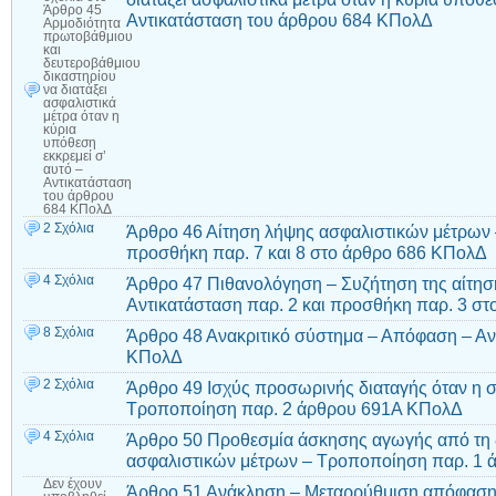
Άρθρο 45
Αντικατάσταση του άρθρου 684 ΚΠολΔ
Αρμοδιότητα
πρωτοβάθμιου
και
δευτεροβάθμιου
δικαστηρίου
να διατάξει
ασφαλιστικά
μέτρα όταν η
κύρια
υπόθεση
εκκρεμεί σ’
αυτό –
Αντικατάσταση
του άρθρου
684 ΚΠολΔ
2 Σχόλια
Άρθρο 46 Αίτηση λήψης ασφαλιστικών μέτρων –
προσθήκη παρ. 7 και 8 στο άρθρο 686 ΚΠολΔ
4 Σχόλια
Άρθρο 47 Πιθανολόγηση – Συζήτηση της αίτησ
Αντικατάσταση παρ. 2 και προσθήκη παρ. 3 σ
8 Σχόλια
Άρθρο 48 Ανακριτικό σύστημα – Απόφαση – Αν
ΚΠολΔ
2 Σχόλια
Άρθρο 49 Ισχύς προσωρινής διαταγής όταν η σ
Τροποποίηση παρ. 2 άρθρου 691Α ΚΠολΔ
4 Σχόλια
Άρθρο 50 Προθεσμία άσκησης αγωγής από τη
ασφαλιστικών μέτρων – Τροποποίηση παρ. 1
Δεν έχουν
Άρθρο 51 Ανάκληση – Μεταρρύθμιση απόφαση