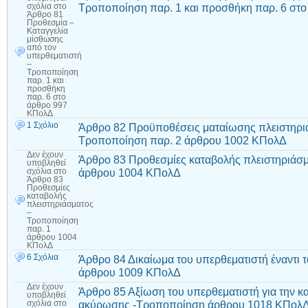
Τροποποίηση παρ. 1 και προσθήκη παρ. 6 στ
σχόλια
στο
Άρθρο 81
Προθεσμία –
Καταγγελία
μίσθωσης
από τον
υπερθεματιστή
–
Τροποποίηση
παρ. 1 και
προσθήκη
παρ. 6 στο
άρθρο 997
ΚΠολΔ
1 Σχόλιο
Άρθρο 82 Προϋποθέσεις ματαίωσης πλειστηρι
Τροποποίηση παρ. 2 άρθρου 1002 ΚΠολΔ
Δεν έχουν
Άρθρο 83 Προθεσμίες καταβολής πλειστηριάσ
υποβληθεί
άρθρου 1004 ΚΠολΔ
σχόλια
στο
Άρθρο 83
Προθεσμίες
καταβολής
πλειστηριάσματος
–
Τροποποίηση
παρ. 1
άρθρου 1004
ΚΠολΔ
6 Σχόλια
Άρθρο 84 Δικαίωμα του υπερθεματιστή έναντι
άρθρου 1009 ΚΠολΔ
Δεν έχουν
Άρθρο 85 Αξίωση του υπερθεματιστή για την 
υποβληθεί
ακύρωσης -Τροποποίηση άρθρου 1018 ΚΠολ
σχόλια
στο