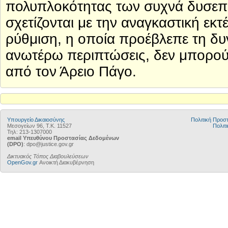
πολυπλοκότητας των συχνά δυσεπ
σχετίζονται με την αναγκαστική εκ
ρύθμιση, η οποία προέβλεπε τη δυ
ανωτέρω περιπτώσεις, δεν μπορού
από τον Άρειο Πάγο.
Υπουργείο Δικαιοσύνης
Πολιτική Προ
Μεσογείων 96, Τ.Κ. 11527
Πολιτι
Τηλ: 213-1307000
email Υπευθύνου Προστασίας Δεδομένων
(DPO)
: dpo@justice.gov.gr
Δικτυακός Τόπος Διαβουλεύσεων
OpenGov.gr
Ανοικτή Διακυβέρνηση