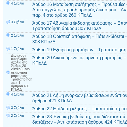
4 Σχόλια
Άρθρο 16 Ματαίωση συζήτησης – Προθεσμίες 
Αυτεπάγγελτος προσδιορισμός δικασίμου – Αν
παρ. 4 στο άρθρο 260 ΚΠολΔ
3 Σχόλια
Άρθρο 17 Αδυναμία έκδοσης απόφασης – Επα
Τροποποίηση άρθρου 307 ΚΠολΔ
2 Σχόλια
Άρθρο 18 Οριστική απόφαση – Πότε εκδίδεται
308 ΚΠολΔ
1 Σχόλιο
Άρθρο 19 Εξαίρεση μαρτύρων – Τροποποίηση
Δεν έχουν
Άρθρο 20 Δικαιούμενοι σε άρνηση μαρτυρίας 
υποβληθεί
ΚΠολΔ
σχόλια
στο
Άρθρο 20
Δικαιούμενοι
σε άρνηση
μαρτυρίας –
Τροποποίηση
περ. 1
άρθρου 401
ΚΠολΔ
4 Σχόλια
Άρθρο 21 Λήψη ενόρκων βεβαιώσεων ενώπιον 
άρθρου 421 ΚΠολΔ
3 Σχόλια
Άρθρο 22 Επίδοση κλήσης – Τροποποίηση πα
2 Σχόλια
Άρθρο 23 Ένορκη βεβαίωση, που δίδεται κατ
διατάξεων – Αντικατάσταση άρθρου 424 ΚΠολ