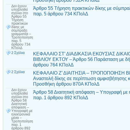
Δεν έχουν
Άρθρο 55 Τήρηση πρακτικών δίκης με σύμπρα
υποβληθεί
παρ. 5 άρθρου 734 ΚΠολΔ
σχόλια
στο
Άρθρο 55
Τήρηση
πρακτικών
δίκης με
σύμπραξη
γραμματέα –
Τροποποίηση
παρ. 5
άρθρου 734
ΚΠολΔ
2 Σχόλια
ΚΕΦΑΛΑΙΟ ΣΤ’ ΔΙΑΔΙΚΑΣΙΑ ΕΚΟΥΣΙΑΣ ΔΙΚ
ΒΙΒΛΙΟΥ ΕΚΤΟΥ – Άρθρο 56 Παράσταση με δή
άρθρου 764 ΚΠολΔ
2 Σχόλια
ΚΕΦΑΛΑΙΟ Ζ’ ΔΙΑΙΤΗΣΙΑ – ΤΡΟΠΟΠΟΙΗΣΗ Β
Αναστολή δίκης σε περίπτωση αμφισβήτησης κύ
Προσθήκη άρθρου 870Α ΚΠολΔ
Δεν έχουν
Άρθρο 58 Διαιτητική απόφαση – Υπογραφή με 
υποβληθεί
παρ. 1 άρθρου 892 ΚΠολΔ
σχόλια
στο
Άρθρο 58
Διαιτητική
απόφαση –
Υπογραφή με
ηλεκτρονικά
μέσα –
Τροποποίηση
παρ. 1
άρθρου 892