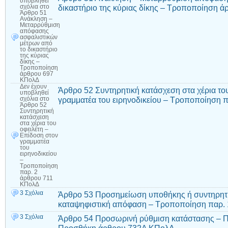
υποβληθεί
δικαστήριο της κύριας δίκης – Τροποποίηση 
σχόλια
στο
Άρθρο 51
Ανάκληση –
Μεταρρύθμιση
απόφασης
ασφαλιστικών
μέτρων από
το δικαστήριο
της κύριας
δίκης –
Τροποποίηση
άρθρου 697
ΚΠολΔ
Δεν έχουν
Άρθρο 52 Συντηρητική κατάσχεση στα χέρια το
υποβληθεί
γραμματέα του ειρηνοδικείου – Τροποποίηση 
σχόλια
στο
Άρθρο 52
Συντηρητική
κατάσχεση
στα χέρια του
οφειλέτη –
Επίδοση στον
γραμματέα
του
ειρηνοδικείου
–
Τροποποίηση
παρ. 2
άρθρου 711
ΚΠολΔ
3 Σχόλια
Άρθρο 53 Προσημείωση υποθήκης ή συντηρητι
καταψηφιστική απόφαση – Τροποποίηση παρ. 
3 Σχόλια
Άρθρο 54 Προσωρινή ρύθμιση κατάστασης – 
Προσθήκη άρθρου 732Α ΚΠολΔ