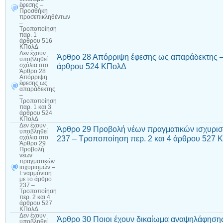
έφεσης –
Προσθήκη
προσεπικληθέντων
–
Τροποποίηση
παρ. 1
άρθρου 516
ΚΠολΔ
Δεν έχουν
Άρθρο 28 Απόρριψη έφεσης ως απαράδεκτης –
υποβληθεί
άρθρου 524 ΚΠολΔ
σχόλια
στο
Άρθρο 28
Απόρριψη
έφεσης ως
απαράδεκτης
–
Τροποποίηση
παρ. 1 και 3
άρθρου 524
ΚΠολΔ
Δεν έχουν
Άρθρο 29 Προβολή νέων πραγματικών ισχυρισ
υποβληθεί
237 – Τροποποίηση περ. 2 και 4 άρθρου 527
σχόλια
στο
Άρθρο 29
Προβολή
νέων
πραγματικών
ισχυρισμών –
Εναρμόνιση
με το άρθρο
237 –
Τροποποίηση
περ. 2 και 4
άρθρου 527
ΚΠολΔ
Δεν έχουν
Άρθρο 30 Ποιοι έχουν δικαίωμα αναψηλάφησ
υποβληθεί