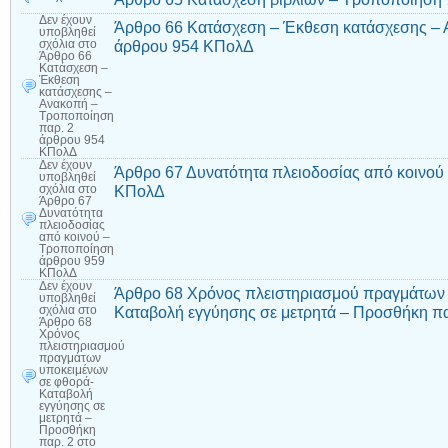
Δεν έχουν
Άρθρο 66 Κατάσχεση – Έκθεση κατάσχεσης – 
υποβληθεί
άρθρου 954 ΚΠολΔ
σχόλια
στο
Άρθρο 66
Κατάσχεση –
Έκθεση
κατάσχεσης –
Ανακοπή –
Τροποποίηση
παρ. 2
άρθρου 954
ΚΠολΔ
Δεν έχουν
Άρθρο 67 Δυνατότητα πλειοδοσίας από κοινο
υποβληθεί
ΚΠολΔ
σχόλια
στο
Άρθρο 67
Δυνατότητα
πλειοδοσίας
από κοινού –
Τροποποίηση
άρθρου 959
ΚΠολΔ
Δεν έχουν
Άρθρο 68 Χρόνος πλειστηριασμού πραγμάτων 
υποβληθεί
Καταβολή εγγύησης σε μετρητά – Προσθήκη π
σχόλια
στο
Άρθρο 68
Χρόνος
πλειστηριασμού
πραγμάτων
υποκειμένων
σε φθορά-
Καταβολή
εγγύησης σε
μετρητά –
Προσθήκη
παρ. 2 στο