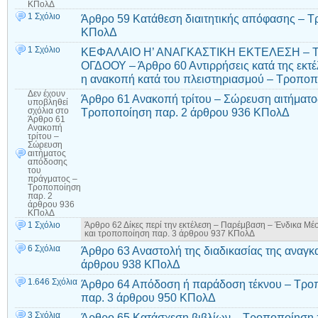
ΚΠολΔ
1 Σχόλιο
Άρθρο 59 Κατάθεση διαιτητικής απόφασης – 
ΚΠολΔ
1 Σχόλιο
ΚΕΦΑΛΑΙΟ Η’ ΑΝΑΓΚΑΣΤΙΚΗ ΕΚΤΕΛΕΣΗ – 
ΟΓΔΟΟΥ – Άρθρο 60 Αντιρρήσεις κατά της εκτέ
η ανακοπή κατά του πλειστηριασμού – Τροπο
Δεν έχουν
Άρθρο 61 Ανακοπή τρίτου – Σώρευση αιτήματ
υποβληθεί
Τροποποίηση παρ. 2 άρθρου 936 ΚΠολΔ
σχόλια
στο
Άρθρο 61
Ανακοπή
τρίτου –
Σώρευση
αιτήματος
απόδοσης
του
πράγματος –
Τροποποίηση
παρ. 2
άρθρου 936
ΚΠολΔ
1 Σχόλιο
Άρθρο 62 Δίκες περί την εκτέλεση – Παρέμβαση – Ένδικα Μέσα
και τροποποίηση παρ. 3 άρθρου 937 ΚΠολΔ
6 Σχόλια
Άρθρο 63 Αναστολή της διαδικασίας της αναγκ
άρθρου 938 ΚΠολΔ
1.646 Σχόλια
Άρθρο 64 Απόδοση ή παράδοση τέκνου – Τροπ
παρ. 3 άρθρου 950 ΚΠολΔ
3 Σχόλια
Άρθρο 65 Κατάσχεση βιβλίων – Τροποποίηση 