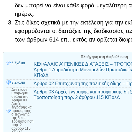
δεν μπορεί να είναι κάθε φορά μεγαλύτερη 
ημέρες.
Στις δίκες σχετικά με την εκτέλεση για την
εφαρμόζονται οι διατάξεις της διαδικασίας 
των άρθρων 614 επ., εκτός αν ορίζεται διαφο
Πλοήγηση στη Διαβούλευση
5 Σχόλια
ΚΕΦΑΛΑΙΟ Α’ ΓΕΝΙΚΕΣ ΔΙΑΤΑΞΕΙΣ – ΤΡΟΠΟ
Άρθρο 1 Αρμοδιότητα Μονομελών Πρωτοδικεί
ΚΠολΔ
9 Σχόλια
Άρθρο 02 Επιτάχυνση της πολιτικής δίκης – 
Δεν έχουν
Άρθρο 03 Αρχές έγγραφης και προφορικής διεξ
υποβληθεί
Τροποποίηση παρ. 2 άρθρου 115 ΚΠολΔ
σχόλια
στο
Άρθρο 03
Αρχές
έγγραφης και
προφορικής
διεξαγωγής
της δίκης –
Τροποποίηση
παρ. 2
άρθρου 115
ΚΠολΔ