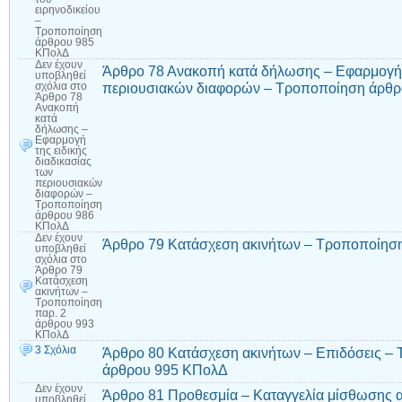
ειρηνοδικείου
–
Τροποποίηση
άρθρου 985
ΚΠολΔ
Δεν έχουν
Άρθρο 78 Ανακοπή κατά δήλωσης – Εφαρμογή τ
υποβληθεί
περιουσιακών διαφορών – Τροποποίηση άρθ
σχόλια
στο
Άρθρο 78
Ανακοπή
κατά
δήλωσης –
Εφαρμογή
της ειδικής
διαδικασίας
των
περιουσιακών
διαφορών –
Τροποποίηση
άρθρου 986
ΚΠολΔ
Δεν έχουν
Άρθρο 79 Κατάσχεση ακινήτων – Τροποποίησ
υποβληθεί
σχόλια
στο
Άρθρο 79
Κατάσχεση
ακινήτων –
Τροποποίηση
παρ. 2
άρθρου 993
ΚΠολΔ
3 Σχόλια
Άρθρο 80 Κατάσχεση ακινήτων – Επιδόσεις – Τ
άρθρου 995 ΚΠολΔ
Δεν έχουν
Άρθρο 81 Προθεσμία – Καταγγελία μίσθωσης α
υποβληθεί