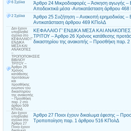
6 Σχόλια
Άρθρο 24 Μικροδιαφορές – Άσκηση αγωγής – 
Αποδεικτικά μέσα -Αντικατάσταση άρθρου 46
2 Σχόλια
Άρθρο 25 Συζήτηση – Ανακοπή ερημοδικίας – Ε
Αντικατάσταση άρθρου 469 ΚΠολΔ
Δεν έχουν
ΚΕΦΑΛΑΙΟ Γ’ ΕΝΔΙΚΑ ΜΕΣΑ ΚΑΙ ΑΝΑΚΟΠΕΣ
υποβληθεί
ΤΡΙΤΟΥ – Άρθρο 26 Χρόνος κατάθεσης προτάσ
σχόλια
στο
ΚΕΦΑΛΑΙΟ Γ’
δικαστηρίου της ανακοπής – Προσθήκη παρ. 
ΕΝΔΙΚΑ
ΜΕΣΑ ΚΑΙ
ΑΝΑΚΟΠΕΣ
–
ΤΡΟΠΟΠΟΙΗΣΕΙΣ
ΒΙΒΛΙΟΥ
ΤΡΙΤΟΥ –
Άρθρο 26
Χρόνος
κατάθεσης
προτάσεων
και
προσθήκης
ενώπιον του
δικαστηρίου
της ανακοπής
– Προσθήκη
παρ. 2 στο
άρθρο 509
ΚΠολΔ
Δεν έχουν
Άρθρο 27 Ποιοι έχουν δικαίωμα έφεσης – Πρ
υποβληθεί
Τροποποίηση παρ. 1 άρθρου 516 ΚΠολΔ
σχόλια
στο
Άρθρο 27
Ποιοι έχουν
δικαίωμα