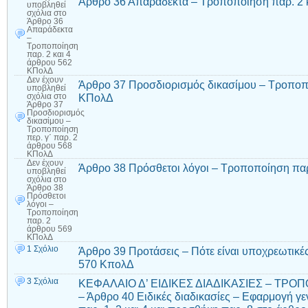
Άρθρο 36 Απαράδεκτα – Τροποποίηση παρ. 2 
υποβληθεί
σχόλια
στο
Άρθρο 36
Απαράδεκτα
–
Τροποποίηση
παρ. 2 και 4
άρθρου 562
ΚΠολΔ
Δεν έχουν
Άρθρο 37 Προσδιορισμός δικασίμου – Τροποπο
υποβληθεί
ΚΠολΔ
σχόλια
στο
Άρθρο 37
Προσδιορισμός
δικασίμου –
Τροποποίηση
περ. γ΄ παρ. 2
άρθρου 568
ΚΠολΔ
Δεν έχουν
Άρθρο 38 Πρόσθετοι λόγοι – Τροποποίηση πα
υποβληθεί
σχόλια
στο
Άρθρο 38
Πρόσθετοι
λόγοι –
Τροποποίηση
παρ. 2
άρθρου 569
ΚΠολΔ
1 Σχόλιο
Άρθρο 39 Προτάσεις – Πότε είναι υποχρεωτικ
570 ΚπολΔ
3 Σχόλια
ΚΕΦΑΛΑΙΟ Δ’ ΕΙΔΙΚΕΣ ΔΙΑΔΙΚΑΣΙΕΣ – ΤΡΟ
– Άρθρο 40 Ειδικές διαδικασίες – Εφαρμογή γ