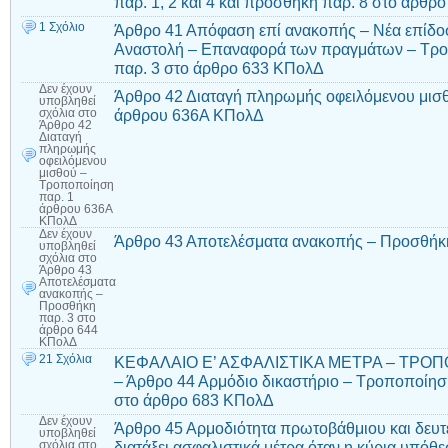
παρ. 1, 2 και 4 και προσθήκη παρ. 8 στο άρθ
1 Σχόλιο
Άρθρο 41 Απόφαση επί ανακοπής – Νέα επίδο
Αναστολή – Επαναφορά των πραγμάτων – Τρο
παρ. 3 στο άρθρο 633 ΚΠολΔ
Δεν έχουν
Άρθρο 42 Διαταγή πληρωμής οφειλόμενου μισ
υποβληθεί
άρθρου 636Α ΚΠολΔ
σχόλια
στο
Άρθρο 42
Διαταγή
πληρωμής
οφειλόμενου
μισθού –
Τροποποίηση
παρ. 1
άρθρου 636Α
ΚΠολΔ
Δεν έχουν
Άρθρο 43 Αποτελέσματα ανακοπής – Προσθήκ
υποβληθεί
σχόλια
στο
Άρθρο 43
Αποτελέσματα
ανακοπής –
Προσθήκη
παρ. 3 στο
άρθρο 644
ΚΠολΔ
21 Σχόλια
ΚΕΦΑΛΑΙΟ Ε’ ΑΣΦΑΛΙΣΤΙΚΑ ΜΕΤΡΑ – ΤΡΟ
– Άρθρο 44 Αρμόδιο δικαστήριο – Τροποποίησ
στο άρθρο 683 ΚΠολΔ
Δεν έχουν
Άρθρο 45 Αρμοδιότητα πρωτοβάθμιου και δευτ
υποβληθεί
διατάξει ασφαλιστικά μέτρα όταν η κύρια υπόθε
σχόλια
στο