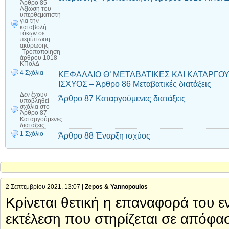
Άρθρο 85
Αξίωση του
υπερθεματιστή
για την
καταβολή
τόκων σε
περίπτωση
ακύρωσης
-Τροποποίηση
άρθρου 1018
ΚΠολΔ
4 Σχόλια
ΚΕΦΑΛΑΙΟ Θ’ ΜΕΤΑΒΑΤΙΚΕΣ ΚΑΙ ΚΑΤΑΡΓΟ
ΙΣΧΥΟΣ – Άρθρο 86 Μεταβατικές διατάξεις
Δεν έχουν
Άρθρο 87 Καταργούμενες διατάξεις
υποβληθεί
σχόλια
στο
Άρθρο 87
Καταργούμενες
διατάξεις
1 Σχόλιο
Άρθρο 88 Έναρξη ισχύος
2 Σεπτεμβρίου 2021, 13:07 |
Zepos & Yannopoulos
Κρίνεται θετική η επαναφορά του ε
εκτέλεση που στηρίζεται σε απόφ