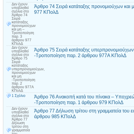
Δεν έχουν
Άρθρο 74 Σειρά κατάταξης προνομιούχων και 
υποβληθεί
977 ΚΠολΔ
σχόλια
στο
Άρθρο 74
Σειρά
κατάταξης
προνομιούχων
και μη –
Τροποποίηση
παρ. 3
άρθρου 977
ΚΠολΔ
Δεν έχουν
Άρθρο 75 Σειρά κατάταξης υπερπρονομιούχων
υποβληθεί
-Τροποποίηση παρ. 2 άρθρου 977Α ΚΠολΔ
σχόλια
στο
Άρθρο 75
Σειρά
κατάταξης
υπερπρονομιούχων,
προνομιούχων
και μη
-Τροποποίηση
παρ. 2
άρθρου 977Α
ΚΠολΔ
1 Σχόλιο
Άρθρο 76 Ανακοπή κατά του πίνακα – Υποχρε
-Τροποποίηση παρ. 1 άρθρου 979 ΚΠολΔ
Δεν έχουν
Άρθρο 77 Δήλωση τρίτου στη γραμματεία του 
υποβληθεί
άρθρου 985 ΚΠολΔ
σχόλια
στο
Άρθρο 77
Δήλωση
τρίτου στη
γραμματεία
του