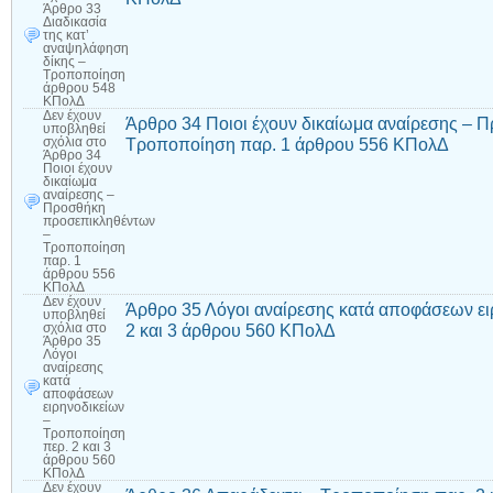
Άρθρο 33
Διαδικασία
της κατ’
αναψηλάφηση
δίκης –
Τροποποίηση
άρθρου 548
ΚΠολΔ
Δεν έχουν
Άρθρο 34 Ποιοι έχουν δικαίωμα αναίρεσης – 
υποβληθεί
Τροποποίηση παρ. 1 άρθρου 556 ΚΠολΔ
σχόλια
στο
Άρθρο 34
Ποιοι έχουν
δικαίωμα
αναίρεσης –
Προσθήκη
προσεπικληθέντων
–
Τροποποίηση
παρ. 1
άρθρου 556
ΚΠολΔ
Δεν έχουν
Άρθρο 35 Λόγοι αναίρεσης κατά αποφάσεων ει
υποβληθεί
2 και 3 άρθρου 560 ΚΠολΔ
σχόλια
στο
Άρθρο 35
Λόγοι
αναίρεσης
κατά
αποφάσεων
ειρηνοδικείων
–
Τροποποίηση
περ. 2 και 3
άρθρου 560
ΚΠολΔ
Δεν έχουν