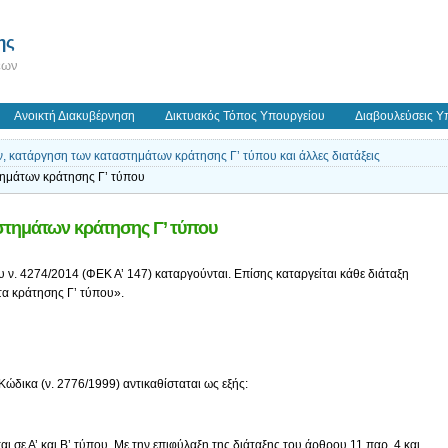
ης
εων
Ανοικτή Διακυβέρνηση
Δικτυακός Τόπος Υπουργείου
Διαβουλεύσεις Υ
, κατάργηση των καταστημάτων κράτησης Γ’ τύπου και άλλες διατάξεις
ημάτων κράτησης Γ’ τύπου
στημάτων κράτησης Γ’ τύπου
του ν. 4274/2014 (ΦΕΚ Α’ 147) καταργούνται. Επίσης καταργείται κάθε διάταξη
τα κράτησης Γ’ τύπου».
ώδικα (ν. 2776/1999) αντικαθίσταται ως εξής:
ι σε Α’ και Β’ τύπου. Με την επιφύλαξη της διάταξης του άρθρου 11 παρ. 4 και