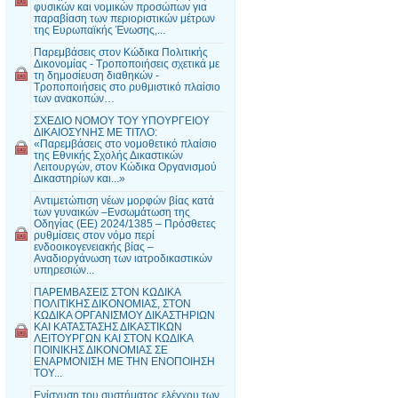
φυσικών και νομικών προσώπων για
παραβίαση των περιοριστικών μέτρων
της Ευρωπαϊκής Ένωσης,...
Παρεμβάσεις στον Κώδικα Πολιτικής
Δικονομίας - Τροποποιήσεις σχετικά με
τη δημοσίευση διαθηκών -
Τροποποιήσεις στο ρυθμιστικό πλαίσιο
των ανακοπών…
ΣΧΕΔΙΟ ΝΟΜΟΥ ΤΟΥ ΥΠΟΥΡΓΕΙΟΥ
ΔΙΚΑΙΟΣΥΝΗΣ ΜΕ ΤΙΤΛΟ:
«Παρεμβάσεις στο νομοθετικό πλαίσιο
της Εθνικής Σχολής Δικαστικών
Λειτουργών, στον Κώδικα Οργανισμού
Δικαστηρίων και...»
Αντιμετώπιση νέων μορφών βίας κατά
των γυναικών –Ενσωμάτωση της
Οδηγίας (ΕΕ) 2024/1385 – Πρόσθετες
ρυθμίσεις στον νόμο περί
ενδοοικογενειακής βίας –
Αναδιοργάνωση των ιατροδικαστικών
υπηρεσιών...
ΠΑΡΕΜΒΑΣΕΙΣ ΣΤΟΝ ΚΩΔΙΚΑ
ΠΟΛΙΤΙΚΗΣ ΔΙΚΟΝΟΜΙΑΣ, ΣΤΟΝ
ΚΩΔΙΚΑ ΟΡΓΑΝΙΣΜΟΥ ΔΙΚΑΣΤΗΡΙΩΝ
ΚΑΙ ΚΑΤΑΣΤΑΣΗΣ ΔΙΚΑΣΤΙΚΩΝ
ΛΕΙΤΟΥΡΓΩΝ ΚΑΙ ΣΤΟΝ ΚΩΔΙΚΑ
ΠΟΙΝΙΚΗΣ ΔΙΚΟΝΟΜΙΑΣ ΣΕ
ΕΝΑΡΜΟΝΙΣΗ ΜΕ ΤΗΝ ΕΝΟΠΟΙΗΣΗ
ΤΟΥ...
Ενίσχυση του συστήματος ελέγχου των