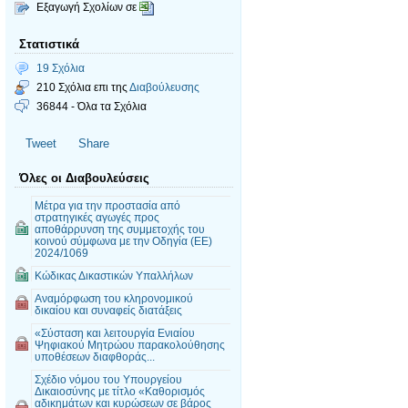
Εξαγωγή Σχολίων σε
Στατιστικά
19 Σχόλια
210 Σχόλια επι της
Διαβούλευσης
36844 - Όλα τα Σχόλια
Tweet
Share
Όλες οι Διαβουλεύσεις
Μέτρα για την προστασία από
στρατηγικές αγωγές προς
αποθάρρυνση της συμμετοχής του
κοινού σύμφωνα με την Οδηγία (ΕΕ)
2024/1069
Κώδικας Δικαστικών Υπαλλήλων
Αναμόρφωση του κληρονομικού
δικαίου και συναφείς διατάξεις
«Σύσταση και λειτουργία Ενιαίου
Ψηφιακού Μητρώου παρακολούθησης
υποθέσεων διαφθοράς...
Σχέδιο νόμου του Υπουργείου
Δικαιοσύνης με τίτλο «Καθορισμός
αδικημάτων και κυρώσεων σε βάρος