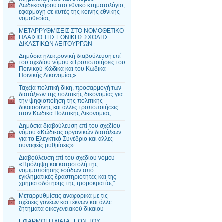
Δωδεκανήσου στο εθνικό κτηματολόγιο,
εφαρμογή σε αυτές της κοινής εθνικής
νομοθεσίας...
MΕΤΑΡΡΥΘΜΙΣΕΙΣ ΣΤΟ ΝΟΜΟΘΕΤΙΚΟ
ΠΛΑΙΣΙΟ ΤΗΣ ΕΘΝΙΚΗΣ ΣΧΟΛΗΣ
ΔΙΚΑΣΤΙΚΩΝ ΛΕΙΤΟΥΡΓΩΝ
Δημόσια ηλεκτρονική διαβούλευση επί
του σχεδίου νόμου «Τροποποιήσεις του
Ποινικού Κώδικα και του Κώδικα
Ποινικής Δικονομίας»
Ταχεία πολιτική δίκη, προσαρμογή των
διατάξεων της πολιτικής δικονομίας για
την ψηφιοποίηση της πολιτικής
δικαιοσύνης και άλλες τροποποιήσεις
στον Κώδικα Πολιτικής Δικονομίας
Δημόσια διαβούλευση επί του σχεδίου
νόμου «Κώδικας οργανικών διατάξεων
για το Ελεγκτικό Συνέδριο και άλλες
συναφείς ρυθμίσεις»
Διαβούλευση επί του σχεδίου νόμου
«Πρόληψη και καταστολή της
νομιμοποίησης εσόδων από
εγκληματικές δραστηριότητες και της
χρηματοδότησης της τρομοκρατίας"
Μεταρρυθμίσεις αναφορικά με τις
σχέσεις γονέων και τέκνων και άλλα
ζητήματα οικογενειακού δικαίου
EΦΑΡΜΟΓΗ ΔΙΑΤΑΞΕΩΝ ΤΟΥ