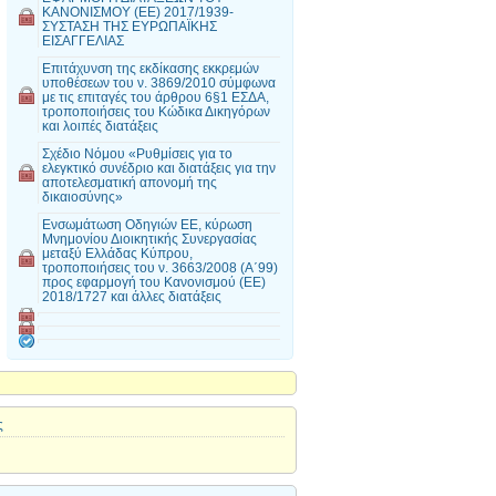
ΚΑΝΟΝΙΣΜΟΥ (ΕΕ) 2017/1939-
ΣΥΣΤΑΣΗ ΤΗΣ ΕΥΡΩΠΑΪΚΗΣ
ΕΙΣΑΓΓΕΛΙΑΣ
Επιτάχυνση της εκδίκασης εκκρεμών
υποθέσεων του ν. 3869/2010 σύμφωνα
με τις επιταγές του άρθρου 6§1 ΕΣΔΑ,
τροποποιήσεις του Κώδικα Δικηγόρων
και λοιπές διατάξεις
Σχέδιο Νόμου «Ρυθμίσεις για το
ελεγκτικό συνέδριο και διατάξεις για την
αποτελεσματική απονομή της
δικαιοσύνης»
Ενσωμάτωση Οδηγιών ΕΕ, κύρωση
Μνημονίου Διοικητικής Συνεργασίας
μεταξύ Ελλάδας Κύπρου,
τροποποιήσεις του ν. 3663/2008 (Α΄99)
προς εφαρμογή του Κανονισμού (ΕΕ)
2018/1727 και άλλες διατάξεις
ς