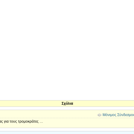
Σχόλια
Μόνιμος Σύνδεσμο
ας για τους τρομοκράτες …