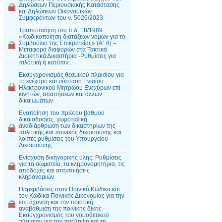
Δηλώσεων Περιουσιακής Κατάστασης
και Δηλώσεων Οικονομικών
Συμφερόντων του ν. 5026/2023
Τροποποίηση του π.δ. 18/1989
«Κωδικοποίηση διατάξεων νόμων για το
Συμβούλιο της Επικρατείας» (Α΄ 8) –
Μεταφορά διαφορών στα Τακτικά
Διοικητικά Δικαστήρια -Ρυθμίσεις για
πιλοτική ή κατόπιν...
Εκσυγχρονισμός θεσμικού πλαισίου για
το ενέχυρο και σύσταση Ενιαίου
Ηλεκτρονικού Μητρώου Ενεχύρων επί
κινητών, απαιτήσεων και άλλων
δικαιωμάτων
Ενοποίηση του πρώτου βαθμού
δικαιοδοσίας, χωροταξική
αναδιάρθρωση των δικαστηρίων της
πολιτικής και ποινικής δικαιοσύνης και
λοιπές ρυθμίσεις του Υπουργείου
Δικαιοσύνης
Ενίσχυση δικηγορικής ύλης: Ρυθμίσεις
για τα σωματεία, τα κληρονομητήρια, τις
αποδοχές και αποποιήσεις
κληρονομιών
Παρεμβάσεις στον Ποινικό Κώδικα και
τον Κώδικα Ποινικής Δικονομίας για την
επιτάχυνση και την ποιοτική
αναβάθμιση της ποινικής δίκης -
Εκσυγχρονισμός του νομοθετικού
πλαισίου για την πρόληψη και τη...