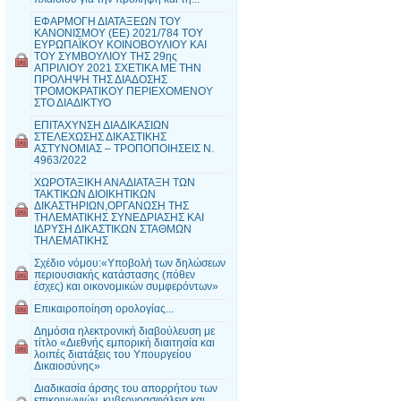
ΕΦΑΡΜΟΓΗ ΔΙΑΤΑΞΕΩΝ ΤΟΥ
ΚΑΝΟΝΙΣΜΟΥ (ΕΕ) 2021/784 ΤΟΥ
ΕΥΡΩΠΑΪΚΟΥ ΚΟΙΝΟΒΟΥΛΙΟΥ ΚΑΙ
ΤΟΥ ΣΥΜΒΟΥΛΙΟΥ ΤΗΣ 29ης
ΑΠΡΙΛΙΟΥ 2021 ΣΧΕΤΙΚΑ ΜΕ ΤΗΝ
ΠΡΟΛΗΨΗ ΤΗΣ ΔΙΑΔΟΣΗΣ
ΤΡΟΜΟΚΡΑΤΙΚΟΥ ΠΕΡΙΕΧΟΜΕΝΟΥ
ΣΤΟ ΔΙΑΔΙΚΤΥΟ
ΕΠΙΤΑΧΥΝΣΗ ΔΙΑΔΙΚΑΣΙΩΝ
ΣΤΕΛΕΧΩΣΗΣ ΔΙΚΑΣΤΙΚΗΣ
ΑΣΤΥΝΟΜΙΑΣ – ΤΡΟΠΟΠΟΙΗΣΕΙΣ Ν.
4963/2022
ΧΩΡΟΤΑΞΙΚΗ ΑΝΑΔΙΑΤΑΞΗ ΤΩΝ
ΤΑΚΤΙΚΩΝ ΔΙΟΙΚΗΤΙΚΩΝ
ΔΙΚΑΣΤΗΡΙΩΝ,ΟΡΓΑΝΩΣΗ ΤΗΣ
ΤΗΛΕΜΑΤΙΚΗΣ ΣΥΝΕΔΡΙΑΣΗΣ ΚΑΙ
ΙΔΡΥΣΗ ΔΙΚΑΣΤΙΚΩΝ ΣΤΑΘΜΩΝ
ΤΗΛΕΜΑΤΙΚΗΣ
Σχέδιο νόμου:«Υποβολή των δηλώσεων
περιουσιακής κατάστασης (πόθεν
έσχες) και οικονομικών συμφερόντων»
Επικαιροποίηση ορολογίας...
Δημόσια ηλεκτρονική διαβούλευση με
τίτλο «Διεθνής εμπορική διαιτησία και
λοιπές διατάξεις του Υπουργείου
Δικαιοσύνης»
Διαδικασία άρσης του απορρήτου των
επικοινωνιών, κυβερνοασφάλεια και