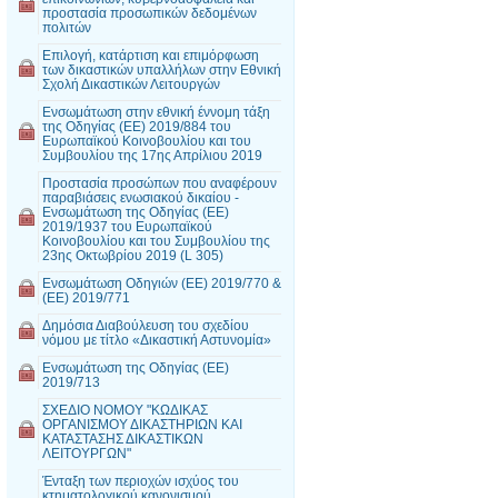
προστασία προσωπικών δεδομένων
πολιτών
Επιλογή, κατάρτιση και επιμόρφωση
των δικαστικών υπαλλήλων στην Εθνική
Σχολή Δικαστικών Λειτουργών
Ενσωμάτωση στην εθνική έννομη τάξη
της Οδηγίας (ΕΕ) 2019/884 του
Ευρωπαϊκού Κοινοβουλίου και του
Συμβουλίου της 17ης Απρίλιου 2019
Προστασία προσώπων που αναφέρουν
παραβιάσεις ενωσιακού δικαίου -
Ενσωμάτωση της Οδηγίας (ΕΕ)
2019/1937 του Ευρωπαϊκού
Κοινοβουλίου και του Συμβουλίου της
23ης Οκτωβρίου 2019 (L 305)
Ενσωμάτωση Οδηγιών (ΕΕ) 2019/770 &
(ΕΕ) 2019/771
Δημόσια Διαβούλευση του σχεδίου
νόμου με τίτλο «Δικαστική Αστυνομία»
Ενσωμάτωση της Οδηγίας (ΕΕ)
2019/713
ΣΧΕΔΙΟ ΝΟΜΟΥ "ΚΩΔΙΚΑΣ
ΟΡΓΑΝΙΣΜΟΥ ΔΙΚΑΣΤΗΡΙΩΝ ΚΑΙ
ΚΑΤΑΣΤΑΣΗΣ ΔΙΚΑΣΤΙΚΩΝ
ΛΕΙΤΟΥΡΓΩΝ"
Ένταξη των περιοχών ισχύος του
κτηματολογικού κανονισμού