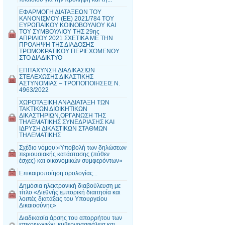
ΕΦΑΡΜΟΓΗ ΔΙΑΤΑΞΕΩΝ ΤΟΥ
ΚΑΝΟΝΙΣΜΟΥ (ΕΕ) 2021/784 ΤΟΥ
ΕΥΡΩΠΑΪΚΟΥ ΚΟΙΝΟΒΟΥΛΙΟΥ ΚΑΙ
ΤΟΥ ΣΥΜΒΟΥΛΙΟΥ ΤΗΣ 29ης
ΑΠΡΙΛΙΟΥ 2021 ΣΧΕΤΙΚΑ ΜΕ ΤΗΝ
ΠΡΟΛΗΨΗ ΤΗΣ ΔΙΑΔΟΣΗΣ
ΤΡΟΜΟΚΡΑΤΙΚΟΥ ΠΕΡΙΕΧΟΜΕΝΟΥ
ΣΤΟ ΔΙΑΔΙΚΤΥΟ
ΕΠΙΤΑΧΥΝΣΗ ΔΙΑΔΙΚΑΣΙΩΝ
ΣΤΕΛΕΧΩΣΗΣ ΔΙΚΑΣΤΙΚΗΣ
ΑΣΤΥΝΟΜΙΑΣ – ΤΡΟΠΟΠΟΙΗΣΕΙΣ Ν.
4963/2022
ΧΩΡΟΤΑΞΙΚΗ ΑΝΑΔΙΑΤΑΞΗ ΤΩΝ
ΤΑΚΤΙΚΩΝ ΔΙΟΙΚΗΤΙΚΩΝ
ΔΙΚΑΣΤΗΡΙΩΝ,ΟΡΓΑΝΩΣΗ ΤΗΣ
ΤΗΛΕΜΑΤΙΚΗΣ ΣΥΝΕΔΡΙΑΣΗΣ ΚΑΙ
ΙΔΡΥΣΗ ΔΙΚΑΣΤΙΚΩΝ ΣΤΑΘΜΩΝ
ΤΗΛΕΜΑΤΙΚΗΣ
Σχέδιο νόμου:«Υποβολή των δηλώσεων
περιουσιακής κατάστασης (πόθεν
έσχες) και οικονομικών συμφερόντων»
Επικαιροποίηση ορολογίας...
Δημόσια ηλεκτρονική διαβούλευση με
τίτλο «Διεθνής εμπορική διαιτησία και
λοιπές διατάξεις του Υπουργείου
Δικαιοσύνης»
Διαδικασία άρσης του απορρήτου των
επικοινωνιών, κυβερνοασφάλεια και