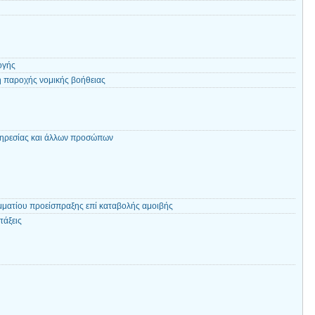
ογής
 παροχής νομικής βοήθειας
ηρεσίας και άλλων προσώπων
ματίου προείσπραξης επί καταβολής αμοιβής
τάξεις