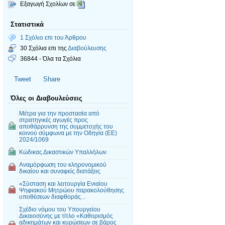
Εξαγωγή Σχολίων σε
Στατιστικά
1 Σχόλιο επι του Άρθρου
30 Σχόλια επι της
Διαβούλευσης
36844 - Όλα τα Σχόλια
Tweet
Share
Όλες οι Διαβουλεύσεις
Μέτρα για την προστασία από
στρατηγικές αγωγές προς
αποθάρρυνση της συμμετοχής του
κοινού σύμφωνα με την Οδηγία (ΕΕ)
2024/1069
Κώδικας Δικαστικών Υπαλλήλων
Αναμόρφωση του κληρονομικού
δικαίου και συναφείς διατάξεις
«Σύσταση και λειτουργία Ενιαίου
Ψηφιακού Μητρώου παρακολούθησης
υποθέσεων διαφθοράς...
Σχέδιο νόμου του Υπουργείου
Δικαιοσύνης με τίτλο «Καθορισμός
αδικημάτων και κυρώσεων σε βάρος