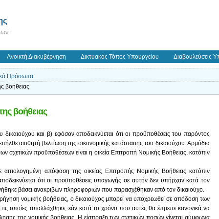
ης
εων
Ανοικτή Διακυβέρνηση
Δικτυακός Τόπος Υπουργείου
Διαβουλεύσεις Υ
ικά Πρόσωπα
ης βοήθειας
της βοήθειας
ου δικαιούχου και β) εφόσον αποδεικνύεται ότι οι προϋποθέσεις του παρόντος
 επήλθε αισθητή βελτίωση της οικονομικής κατάστασης του δικαιούχου. Αρμόδια
ων σχετικών προϋποθέσεων είναι η οικεία Επιτροπή Νομικής Βοήθειας, κατόπιν
με αιτιολογημένη απόφαση της οικείας Επιτροπής Νομικής Βοήθειας κατόπιν
αποδεικνύεται ότι οι προϋποθέσεις υπαγωγής σε αυτήν δεν υπήρχαν κατά τον
ηγήθηκε βάσει ανακριβών πληροφοριών που παρασχέθηκαν από τον δικαιούχο.
ορήγηση νομικής βοήθειας, ο δικαιούχος μπορεί να υποχρεωθεί σε απόδοση των
τις οποίες απαλλάχθηκε, εάν κατά το χρόνο που αυτές θα έπρεπε κανονικά να
λησης της νομικής βοήθειας. Η είσπραξη των σχετικών ποσών γίνεται σύμφωνα