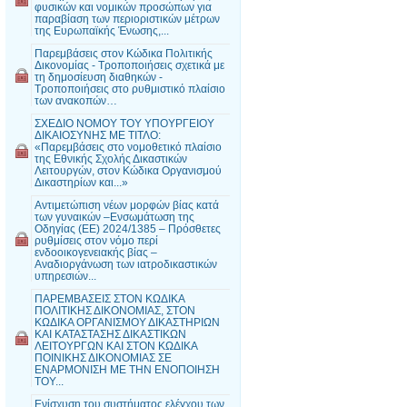
φυσικών και νομικών προσώπων για
παραβίαση των περιοριστικών μέτρων
της Ευρωπαϊκής Ένωσης,...
Παρεμβάσεις στον Κώδικα Πολιτικής
Δικονομίας - Τροποποιήσεις σχετικά με
τη δημοσίευση διαθηκών -
Τροποποιήσεις στο ρυθμιστικό πλαίσιο
των ανακοπών…
ΣΧΕΔΙΟ ΝΟΜΟΥ ΤΟΥ ΥΠΟΥΡΓΕΙΟΥ
ΔΙΚΑΙΟΣΥΝΗΣ ΜΕ ΤΙΤΛΟ:
«Παρεμβάσεις στο νομοθετικό πλαίσιο
της Εθνικής Σχολής Δικαστικών
Λειτουργών, στον Κώδικα Οργανισμού
Δικαστηρίων και...»
Αντιμετώπιση νέων μορφών βίας κατά
των γυναικών –Ενσωμάτωση της
Οδηγίας (ΕΕ) 2024/1385 – Πρόσθετες
ρυθμίσεις στον νόμο περί
ενδοοικογενειακής βίας –
Αναδιοργάνωση των ιατροδικαστικών
υπηρεσιών...
ΠΑΡΕΜΒΑΣΕΙΣ ΣΤΟΝ ΚΩΔΙΚΑ
ΠΟΛΙΤΙΚΗΣ ΔΙΚΟΝΟΜΙΑΣ, ΣΤΟΝ
ΚΩΔΙΚΑ ΟΡΓΑΝΙΣΜΟΥ ΔΙΚΑΣΤΗΡΙΩΝ
ΚΑΙ ΚΑΤΑΣΤΑΣΗΣ ΔΙΚΑΣΤΙΚΩΝ
ΛΕΙΤΟΥΡΓΩΝ ΚΑΙ ΣΤΟΝ ΚΩΔΙΚΑ
ΠΟΙΝΙΚΗΣ ΔΙΚΟΝΟΜΙΑΣ ΣΕ
ΕΝΑΡΜΟΝΙΣΗ ΜΕ ΤΗΝ ΕΝΟΠΟΙΗΣΗ
ΤΟΥ...
Ενίσχυση του συστήματος ελέγχου των