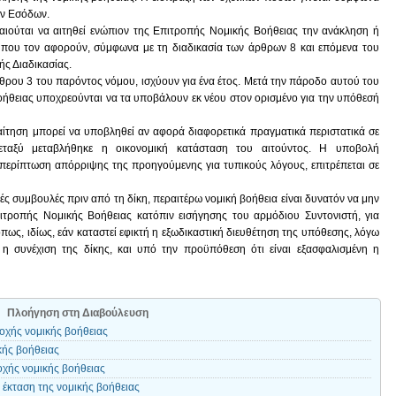
ων Εσόδων.
καιούται να αιτηθεί ενώπιον της Επιτροπής Νομικής Βοήθειας την ανάκληση ή
ου τον αφορούν, σύμφωνα με τη διαδικασία των άρθρων 8 και επόμενα του
ής Διαδικασίας.
θρου 3 του παρόντος νόμου, ισχύουν για ένα έτος. Μετά την πάροδο αυτού του
βοήθειας υποχρεούνται να τα υποβάλουν εκ νέου στον ορισμένο για την υπόθεσή
αίτηση μπορεί να υποβληθεί αν αφορά διαφορετικά πραγματικά περιστατικά σε
ταξύ μεταβλήθηκε η οικονομική κατάσταση του αιτούντος. Η υποβολή
 περίπτωση απόρριψης της προηγούμενης για τυπικούς λόγους, επιτρέπεται σε
ές συμβουλές πριν από τη δίκη, περαιτέρω νομική βοήθεια είναι δυνατόν να μην
ιτροπής Νομικής Βοήθειας κατόπιν εισήγησης του αρμόδιου Συντονιστή, για
πως, ιδίως, εάν καταστεί εφικτή η εξωδικαστική διευθέτηση της υπόθεσης, λόγω
 συνέχιση της δίκης, και υπό την προϋπόθεση ότι είναι εξασφαλισμένη η
Πλοήγηση στη Διαβούλευση
οχής νομικής βοήθειας
κής βοήθειας
οχής νομικής βοήθειας
 έκταση της νομικής βοήθειας