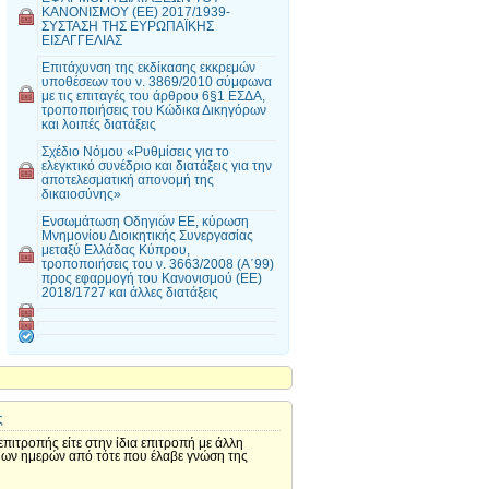
ΚΑΝΟΝΙΣΜΟΥ (ΕΕ) 2017/1939-
ΣΥΣΤΑΣΗ ΤΗΣ ΕΥΡΩΠΑΪΚΗΣ
ΕΙΣΑΓΓΕΛΙΑΣ
Επιτάχυνση της εκδίκασης εκκρεμών
υποθέσεων του ν. 3869/2010 σύμφωνα
με τις επιταγές του άρθρου 6§1 ΕΣΔΑ,
τροποποιήσεις του Κώδικα Δικηγόρων
και λοιπές διατάξεις
Σχέδιο Νόμου «Ρυθμίσεις για το
ελεγκτικό συνέδριο και διατάξεις για την
αποτελεσματική απονομή της
δικαιοσύνης»
Ενσωμάτωση Οδηγιών ΕΕ, κύρωση
Μνημονίου Διοικητικής Συνεργασίας
μεταξύ Ελλάδας Κύπρου,
τροποποιήσεις του ν. 3663/2008 (Α΄99)
προς εφαρμογή του Κανονισμού (ΕΕ)
2018/1727 και άλλες διατάξεις
ς
πιτροπής είτε στην ίδια επιτροπή με άλλη
σίμων ημερών από τότε που έλαβε γνώση της