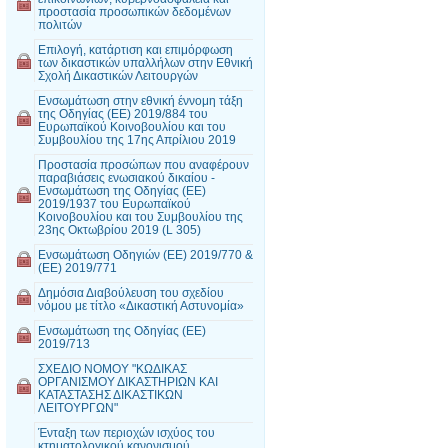
προστασία προσωπικών δεδομένων
πολιτών
Επιλογή, κατάρτιση και επιμόρφωση
των δικαστικών υπαλλήλων στην Εθνική
Σχολή Δικαστικών Λειτουργών
Ενσωμάτωση στην εθνική έννομη τάξη
της Οδηγίας (ΕΕ) 2019/884 του
Ευρωπαϊκού Κοινοβουλίου και του
Συμβουλίου της 17ης Απρίλιου 2019
Προστασία προσώπων που αναφέρουν
παραβιάσεις ενωσιακού δικαίου -
Ενσωμάτωση της Οδηγίας (ΕΕ)
2019/1937 του Ευρωπαϊκού
Κοινοβουλίου και του Συμβουλίου της
23ης Οκτωβρίου 2019 (L 305)
Ενσωμάτωση Οδηγιών (ΕΕ) 2019/770 &
(ΕΕ) 2019/771
Δημόσια Διαβούλευση του σχεδίου
νόμου με τίτλο «Δικαστική Αστυνομία»
Ενσωμάτωση της Οδηγίας (ΕΕ)
2019/713
ΣΧΕΔΙΟ ΝΟΜΟΥ "ΚΩΔΙΚΑΣ
ΟΡΓΑΝΙΣΜΟΥ ΔΙΚΑΣΤΗΡΙΩΝ ΚΑΙ
ΚΑΤΑΣΤΑΣΗΣ ΔΙΚΑΣΤΙΚΩΝ
ΛΕΙΤΟΥΡΓΩΝ"
Ένταξη των περιοχών ισχύος του
κτηματολογικού κανονισμού