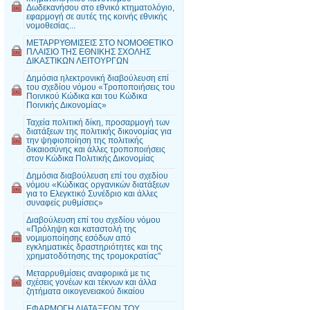
Δωδεκανήσου στο εθνικό κτηματολόγιο,
εφαρμογή σε αυτές της κοινής εθνικής
νομοθεσίας...
MΕΤΑΡΡΥΘΜΙΣΕΙΣ ΣΤΟ ΝΟΜΟΘΕΤΙΚΟ
ΠΛΑΙΣΙΟ ΤΗΣ ΕΘΝΙΚΗΣ ΣΧΟΛΗΣ
ΔΙΚΑΣΤΙΚΩΝ ΛΕΙΤΟΥΡΓΩΝ
Δημόσια ηλεκτρονική διαβούλευση επί
του σχεδίου νόμου «Τροποποιήσεις του
Ποινικού Κώδικα και του Κώδικα
Ποινικής Δικονομίας»
Ταχεία πολιτική δίκη, προσαρμογή των
διατάξεων της πολιτικής δικονομίας για
την ψηφιοποίηση της πολιτικής
δικαιοσύνης και άλλες τροποποιήσεις
στον Κώδικα Πολιτικής Δικονομίας
Δημόσια διαβούλευση επί του σχεδίου
νόμου «Κώδικας οργανικών διατάξεων
για το Ελεγκτικό Συνέδριο και άλλες
συναφείς ρυθμίσεις»
Διαβούλευση επί του σχεδίου νόμου
«Πρόληψη και καταστολή της
νομιμοποίησης εσόδων από
εγκληματικές δραστηριότητες και της
χρηματοδότησης της τρομοκρατίας"
Μεταρρυθμίσεις αναφορικά με τις
σχέσεις γονέων και τέκνων και άλλα
ζητήματα οικογενειακού δικαίου
EΦΑΡΜΟΓΗ ΔΙΑΤΑΞΕΩΝ ΤΟΥ