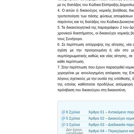
με τις διατάξεις του Κώδικα Είσπραξης Δημοσί
4. Ο αιτών ή δικαιούχος νομικής βοήθειας δι
τροποποίηση των πάσης φύσεως αποφάσεων π
παρόντος και τις διατάξεις του Κώδικα Διοικητικ
5. Τα δικαιολογητικά της παραγράφου 2 του άρ
χρονικού διαστήματος, οι δικαιούχοι νομικής 
τους Συνήγορο.
6. Σε περίπτωση απόρριψης της αίτησης, νέα 
σχέση με την προηγουμένη ή εάν στο με
συμπληρωματικής καθώς και νέας αίτησης, σε
κάθε περίπτωση.
7. Στην περίπτωση που έχουν παρασχεθεί νομικ
χορηγείται με αιτιολογημένη απόφαση της Επ
λόγους σχετικούς με την ουσία της υπόθεσης, ό
της οποίας καθίσταται προδήλως ασύμφορη η
πρόσβαση του δικαιούχου στη δικαιοσύνη.
6 Σχόλια
Άρθρο 01 – Αντικείμενο παρ
5 Σχόλια
Άρθρο 02 – Δικαιούχοι νομι
3 Σχόλια
Άρθρο 03 – Διαδικασία παρ
Δεν έχουν
Άρθρο 04 – Περιεχόμενο και
υποβληθεί