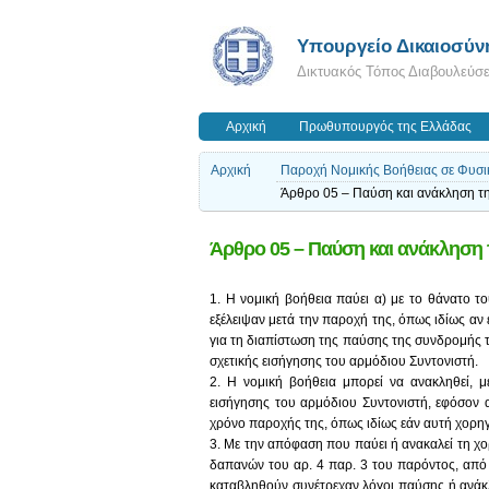
Υπουργείο Δικαιοσύν
Δικτυακός Τόπος Διαβουλεύσ
Αρχική
Πρωθυπουργός της Ελλάδας
Αρχική
Παροχή Νομικής Βοήθειας σε Φυσ
Άρθρο 05 – Παύση και ανάκληση τ
Άρθρο 05 – Παύση και ανάκληση 
1. Η νομική βοήθεια παύει α) με το θάνατο τ
εξέλειψαν μετά την παροχή της, όπως ιδίως αν
για τη διαπίστωση της παύσης της συνδρομής τ
σχετικής εισήγησης του αρμόδιου Συντονιστή.
2. Η νομική βοήθεια μπορεί να ανακληθεί, 
εισήγησης του αρμόδιου Συντονιστή, εφόσον 
χρόνο παροχής της, όπως ιδίως εάν αυτή χορ
3. Με την απόφαση που παύει ή ανακαλεί τη χ
δαπανών του αρ. 4 παρ. 3 του παρόντος, από 
καταβληθούν συνέτρεχαν λόγοι παύσης ή ανάκ