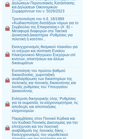
Δηλώσεων Περιουσιακής Κατάστασης
και Δηλώσεων Οικονομικών
Συμφερόντων του ν. 5026/2023
Τροποποίηση του π.δ. 18/1989
«Κωδικοποίηση διατάξεων νόμων για το
Συμβούλιο της Επικρατείας» (Α΄ 8) –
Μεταφορά διαφορών στα Τακτικά
Διοικητικά Δικαστήρια -Ρυθμίσεις για
πιλοτική ή κατόπιν...
Εκσυγχρονισμός θεσμικού πλαισίου για
το ενέχυρο και σύσταση Ενιαίου
Ηλεκτρονικού Μητρώου Ενεχύρων επί
κινητών, απαιτήσεων και άλλων
δικαιωμάτων
Ενοποίηση του πρώτου βαθμού
δικαιοδοσίας, χωροταξική
αναδιάρθρωση των δικαστηρίων της
πολιτικής και ποινικής δικαιοσύνης και
λοιπές ρυθμίσεις του Υπουργείου
Δικαιοσύνης
Ενίσχυση δικηγορικής ύλης: Ρυθμίσεις
για τα σωματεία, τα κληρονομητήρια, τις
αποδοχές και αποποιήσεις
κληρονομιών
Παρεμβάσεις στον Ποινικό Κώδικα και
τον Κώδικα Ποινικής Δικονομίας για την
επιτάχυνση και την ποιοτική
αναβάθμιση της ποινικής δίκης -
Εκσυγχρονισμός του νομοθετικού
πλαισίου για την πρόληψη και τη...