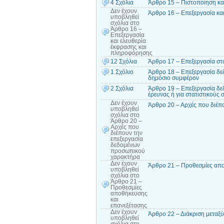
4 Σχόλια
Άρθρο 15 – Πιστοποίηση κα
Δεν έχουν
Άρθρο 16 – Επεξεργασία κα
υποβληθεί
σχόλια
στο
Άρθρο 16 –
Επεξεργασία
και ελευθερία
έκφρασης και
πληροφόρησης
12 Σχόλια
Άρθρο 17 – Επεξεργασία στ
1 Σχόλιο
Άρθρο 18 – Επεξεργασία δε
δημόσιο συμφέρον
2 Σχόλια
Άρθρο 19 – Επεξεργασία δε
έρευνας ή για στατιστικούς
Δεν έχουν
Άρθρο 20 – Αρχές που διέπ
υποβληθεί
σχόλια
στο
Άρθρο 20 –
Αρχές που
διέπουν την
επεξεργασία
δεδομένων
προσωπικού
χαρακτήρα
Δεν έχουν
Άρθρο 21 – Προθεσμίες απο
υποβληθεί
σχόλια
στο
Άρθρο 21 –
Προθεσμίες
αποθήκευσης
και
επανεξέτασης
Δεν έχουν
Άρθρο 22 – Διάκριση μεταξ
υποβληθεί
σχόλια
στο