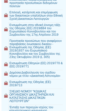
προστασία προσωπικών δεδομένων
πολιτών
Επιλογή, κατάρτιση και επιμόρφωση
των δικαστικών υπαλλήλων στην Εθνική
Σχολή Δικαστικών Λειτουργών
Ενσωμάτωση στην εθνική έννομη τάξη
της Οδηγίας (ΕΕ) 2019/884 του
Ευρωπαϊκού Κοινοβουλίου και του
Συμβουλίου της 17ης Απρίλιου 2019
Προστασία προσώπων που αναφέρουν
παραβιάσεις ενωσιακού δικαίου -
Ενσωμάτωση της Οδηγίας (ΕΕ)
2019/1937 του Ευρωπαϊκού
Κοινοβουλίου και του Συμβουλίου της
23ης Οκτωβρίου 2019 (L 305)
Ενσωμάτωση Οδηγιών (ΕΕ) 2019/770 &
(ΕΕ) 2019/771
Δημόσια Διαβούλευση του σχεδίου
νόμου με τίτλο «Δικαστική Αστυνομία»
Ενσωμάτωση της Οδηγίας (ΕΕ)
2019/713
ΣΧΕΔΙΟ ΝΟΜΟΥ "ΚΩΔΙΚΑΣ
ΟΡΓΑΝΙΣΜΟΥ ΔΙΚΑΣΤΗΡΙΩΝ ΚΑΙ
ΚΑΤΑΣΤΑΣΗΣ ΔΙΚΑΣΤΙΚΩΝ
ΛΕΙΤΟΥΡΓΩΝ"
Ένταξη των περιοχών ισχύος του
κτηματολογικού κανονισμού