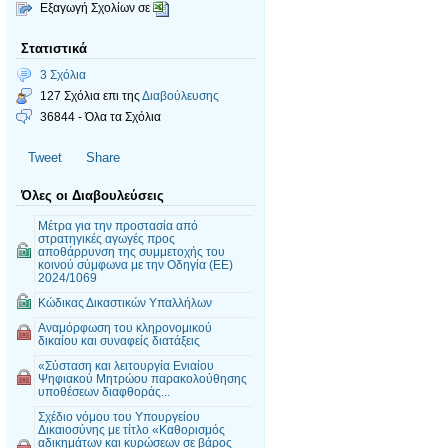
Εξαγωγή Σχολίων σε
Στατιστικά
3 Σχόλια
127 Σχόλια επι της
Διαβούλευσης
36844 - Όλα τα Σχόλια
Tweet
Share
Όλες οι Διαβουλεύσεις
Μέτρα για την προστασία από
στρατηγικές αγωγές προς
αποθάρρυνση της συμμετοχής του
κοινού σύμφωνα με την Οδηγία (ΕΕ)
2024/1069
Κώδικας Δικαστικών Υπαλλήλων
Αναμόρφωση του κληρονομικού
δικαίου και συναφείς διατάξεις
«Σύσταση και λειτουργία Ενιαίου
Ψηφιακού Μητρώου παρακολούθησης
υποθέσεων διαφθοράς...
Σχέδιο νόμου του Υπουργείου
Δικαιοσύνης με τίτλο «Καθορισμός
αδικημάτων και κυρώσεων σε βάρος