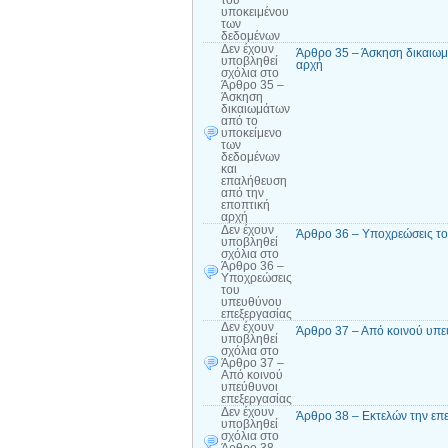
υποκειμένου
των
δεδομένων
Δεν έχουν
Άρθρο 35 – Άσκηση δικαιωμ
υποβληθεί
αρχή
σχόλια
στο
Άρθρο 35 –
Άσκηση
δικαιωμάτων
από το
υποκείμενο
των
δεδομένων
και
επαλήθευση
από την
εποπτική
αρχή
Δεν έχουν
Άρθρο 36 – Υποχρεώσεις το
υποβληθεί
σχόλια
στο
Άρθρο 36 –
Υποχρεώσεις
του
υπευθύνου
επεξεργασίας
Δεν έχουν
Άρθρο 37 – Από κοινού υπε
υποβληθεί
σχόλια
στο
Άρθρο 37 –
Από κοινού
υπεύθυνοι
επεξεργασίας
Δεν έχουν
Άρθρο 38 – Εκτελών την επ
υποβληθεί
σχόλια
στο
Άρθρο 38 –