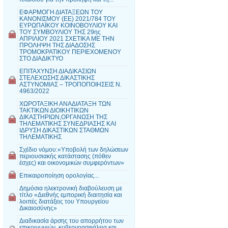
ΕΦΑΡΜΟΓΗ ΔΙΑΤΑΞΕΩΝ ΤΟΥ
ΚΑΝΟΝΙΣΜΟΥ (ΕΕ) 2021/784 ΤΟΥ
ΕΥΡΩΠΑΪΚΟΥ ΚΟΙΝΟΒΟΥΛΙΟΥ ΚΑΙ
ΤΟΥ ΣΥΜΒΟΥΛΙΟΥ ΤΗΣ 29ης
ΑΠΡΙΛΙΟΥ 2021 ΣΧΕΤΙΚΑ ΜΕ ΤΗΝ
ΠΡΟΛΗΨΗ ΤΗΣ ΔΙΑΔΟΣΗΣ
ΤΡΟΜΟΚΡΑΤΙΚΟΥ ΠΕΡΙΕΧΟΜΕΝΟΥ
ΣΤΟ ΔΙΑΔΙΚΤΥΟ
ΕΠΙΤΑΧΥΝΣΗ ΔΙΑΔΙΚΑΣΙΩΝ
ΣΤΕΛΕΧΩΣΗΣ ΔΙΚΑΣΤΙΚΗΣ
ΑΣΤΥΝΟΜΙΑΣ – ΤΡΟΠΟΠΟΙΗΣΕΙΣ Ν.
4963/2022
ΧΩΡΟΤΑΞΙΚΗ ΑΝΑΔΙΑΤΑΞΗ ΤΩΝ
ΤΑΚΤΙΚΩΝ ΔΙΟΙΚΗΤΙΚΩΝ
ΔΙΚΑΣΤΗΡΙΩΝ,ΟΡΓΑΝΩΣΗ ΤΗΣ
ΤΗΛΕΜΑΤΙΚΗΣ ΣΥΝΕΔΡΙΑΣΗΣ ΚΑΙ
ΙΔΡΥΣΗ ΔΙΚΑΣΤΙΚΩΝ ΣΤΑΘΜΩΝ
ΤΗΛΕΜΑΤΙΚΗΣ
Σχέδιο νόμου:«Υποβολή των δηλώσεων
περιουσιακής κατάστασης (πόθεν
έσχες) και οικονομικών συμφερόντων»
Επικαιροποίηση ορολογίας...
Δημόσια ηλεκτρονική διαβούλευση με
τίτλο «Διεθνής εμπορική διαιτησία και
λοιπές διατάξεις του Υπουργείου
Δικαιοσύνης»
Διαδικασία άρσης του απορρήτου των
επικοινωνιών, κυβερνοασφάλεια και