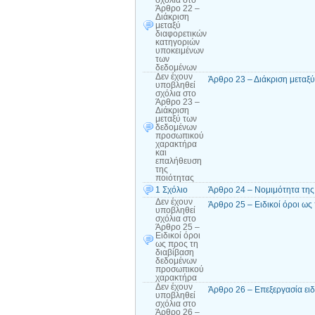
Άρθρο 22 –
Διάκριση
μεταξύ
διαφορετικών
κατηγοριών
υποκειμένων
των
δεδομένων
Δεν έχουν
Άρθρο 23 – Διάκριση μεταξ
υποβληθεί
σχόλια
στο
Άρθρο 23 –
Διάκριση
μεταξύ των
δεδομένων
προσωπικού
χαρακτήρα
και
επαλήθευση
της
ποιότητας
1 Σχόλιο
Άρθρο 24 – Νομιμότητα της
Δεν έχουν
Άρθρο 25 – Ειδικοί όροι ω
υποβληθεί
σχόλια
στο
Άρθρο 25 –
Ειδικοί όροι
ως προς τη
διαβίβαση
δεδομένων
προσωπικού
χαρακτήρα
Δεν έχουν
Άρθρο 26 – Επεξεργασία ε
υποβληθεί
σχόλια
στο
Άρθρο 26 –