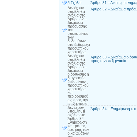
5 Σχόλια
Άρθρο 31 – Δικαίωμα ενημέ
Δεν έχουν
Άρθρο 32 – Δικαίωμα πρόσ
υποβληθεί
σχόλια
στο
Άρθρο 32 –
Δικαίωμα
πρόσβασης
του
υποκειμένου
των
δεδομένων
στα δεδομένα
προσωπικού
χαρακτήρα
Δεν έχουν
Άρθρο 33 – Δικαίωμα διόρθ
υποβληθεί
προς την επεξεργασία
σχόλια
στο
Άρθρο 33 –
Δικαίωμα
διόρθωσης ή
διαγραφής
δεδομένων
προσωπικού
χαρακτήρα
και
περιορισμού
ως προς την
επεξεργασία
Δεν έχουν
Άρθρο 34 – Ενημέρωση και 
υποβληθεί
σχόλια
στο
Άρθρο 34 –
Ενημέρωση
και τρόπος
άσκησης των
δικαιωμάτων
του