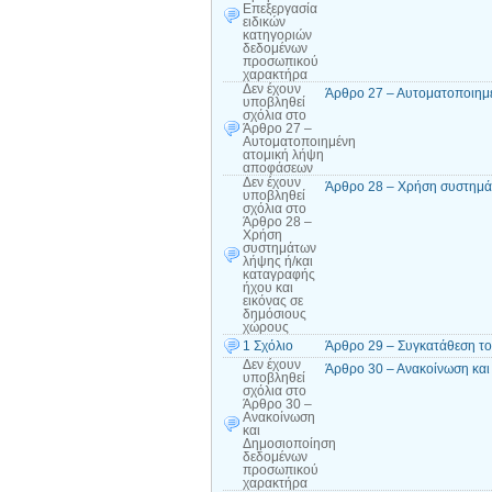
Επεξεργασία
ειδικών
κατηγοριών
δεδομένων
προσωπικού
χαρακτήρα
Δεν έχουν
Άρθρο 27 – Αυτοματοποιημ
υποβληθεί
σχόλια
στο
Άρθρο 27 –
Αυτοματοποιημένη
ατομική λήψη
αποφάσεων
Δεν έχουν
Άρθρο 28 – Χρήση συστημάτ
υποβληθεί
σχόλια
στο
Άρθρο 28 –
Χρήση
συστημάτων
λήψης ή/και
καταγραφής
ήχου και
εικόνας σε
δημόσιους
χώρους
1 Σχόλιο
Άρθρο 29 – Συγκατάθεση το
Δεν έχουν
Άρθρο 30 – Ανακοίνωση κα
υποβληθεί
σχόλια
στο
Άρθρο 30 –
Ανακοίνωση
και
Δημοσιοποίηση
δεδομένων
προσωπικού
χαρακτήρα