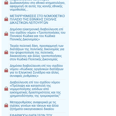
Δωδεκανήσου στο εθνικό κτηματολόγιο,
εφαρμογή σε αυτές της κοινής εθνικής
νομοθεσίας...
MΕΤΑΡΡΥΘΜΙΣΕΙΣ ΣΤΟ ΝΟΜΟΘΕΤΙΚΟ
ΠΛΑΙΣΙΟ ΤΗΣ ΕΘΝΙΚΗΣ ΣΧΟΛΗΣ
ΔΙΚΑΣΤΙΚΩΝ ΛΕΙΤΟΥΡΓΩΝ
Δημόσια ηλεκτρονική διαβούλευση επί
του σχεδίου νόμου «Τροποποιήσεις του
Ποινικού Κώδικα και του Κώδικα
Ποινικής Δικονομίας»
Ταχεία πολιτική δίκη, προσαρμογή των
διατάξεων της πολιτικής δικονομίας για
την ψηφιοποίηση της πολιτικής
δικαιοσύνης και άλλες τροποποιήσεις
στον Κώδικα Πολιτικής Δικονομίας
Δημόσια διαβούλευση επί του σχεδίου
νόμου «Κώδικας οργανικών διατάξεων
για το Ελεγκτικό Συνέδριο και άλλες
συναφείς ρυθμίσεις»
Διαβούλευση επί του σχεδίου νόμου
«Πρόληψη και καταστολή της
νομιμοποίησης εσόδων από
εγκληματικές δραστηριότητες και της
χρηματοδότησης της τρομοκρατίας"
Μεταρρυθμίσεις αναφορικά με τις
σχέσεις γονέων και τέκνων και άλλα
ζητήματα οικογενειακού δικαίου
EΦΑΡΜΟΓΗ ΔΙΑΤΑΞΕΩΝ ΤΟΥ