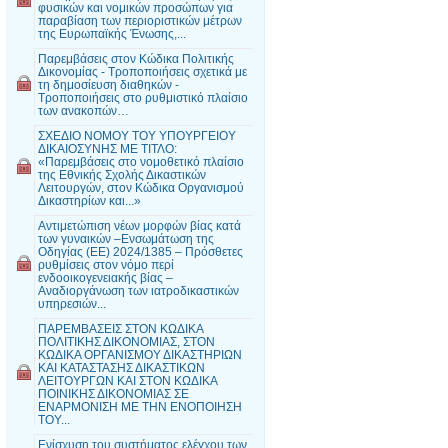
φυσικών και νομικών προσώπων για
παραβίαση των περιοριστικών μέτρων
της Ευρωπαϊκής Ένωσης,...
Παρεμβάσεις στον Κώδικα Πολιτικής
Δικονομίας - Τροποποιήσεις σχετικά με
τη δημοσίευση διαθηκών -
Τροποποιήσεις στο ρυθμιστικό πλαίσιο
των ανακοπών…
ΣΧΕΔΙΟ ΝΟΜΟΥ ΤΟΥ ΥΠΟΥΡΓΕΙΟΥ
ΔΙΚΑΙΟΣΥΝΗΣ ΜΕ ΤΙΤΛΟ:
«Παρεμβάσεις στο νομοθετικό πλαίσιο
της Εθνικής Σχολής Δικαστικών
Λειτουργών, στον Κώδικα Οργανισμού
Δικαστηρίων και...»
Αντιμετώπιση νέων μορφών βίας κατά
των γυναικών –Ενσωμάτωση της
Οδηγίας (ΕΕ) 2024/1385 – Πρόσθετες
ρυθμίσεις στον νόμο περί
ενδοοικογενειακής βίας –
Αναδιοργάνωση των ιατροδικαστικών
υπηρεσιών...
ΠΑΡΕΜΒΑΣΕΙΣ ΣΤΟΝ ΚΩΔΙΚΑ
ΠΟΛΙΤΙΚΗΣ ΔΙΚΟΝΟΜΙΑΣ, ΣΤΟΝ
ΚΩΔΙΚΑ ΟΡΓΑΝΙΣΜΟΥ ΔΙΚΑΣΤΗΡΙΩΝ
ΚΑΙ ΚΑΤΑΣΤΑΣΗΣ ΔΙΚΑΣΤΙΚΩΝ
ΛΕΙΤΟΥΡΓΩΝ ΚΑΙ ΣΤΟΝ ΚΩΔΙΚΑ
ΠΟΙΝΙΚΗΣ ΔΙΚΟΝΟΜΙΑΣ ΣΕ
ΕΝΑΡΜΟΝΙΣΗ ΜΕ ΤΗΝ ΕΝΟΠΟΙΗΣΗ
ΤΟΥ...
Ενίσχυση του συστήματος ελέγχου των