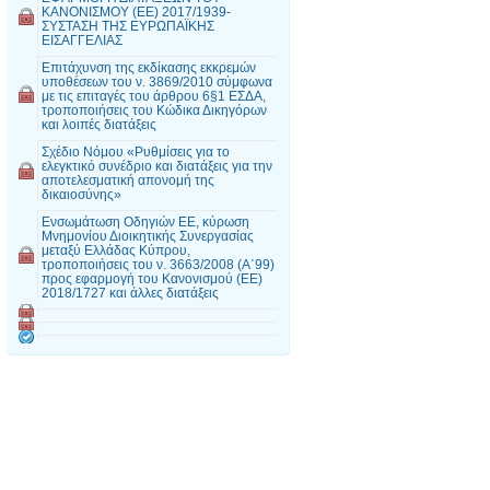
ΚΑΝΟΝΙΣΜΟΥ (ΕΕ) 2017/1939-
ΣΥΣΤΑΣΗ ΤΗΣ ΕΥΡΩΠΑΪΚΗΣ
ΕΙΣΑΓΓΕΛΙΑΣ
Επιτάχυνση της εκδίκασης εκκρεμών
υποθέσεων του ν. 3869/2010 σύμφωνα
με τις επιταγές του άρθρου 6§1 ΕΣΔΑ,
τροποποιήσεις του Κώδικα Δικηγόρων
και λοιπές διατάξεις
Σχέδιο Νόμου «Ρυθμίσεις για το
ελεγκτικό συνέδριο και διατάξεις για την
αποτελεσματική απονομή της
δικαιοσύνης»
Ενσωμάτωση Οδηγιών ΕΕ, κύρωση
Μνημονίου Διοικητικής Συνεργασίας
μεταξύ Ελλάδας Κύπρου,
τροποποιήσεις του ν. 3663/2008 (Α΄99)
προς εφαρμογή του Κανονισμού (ΕΕ)
2018/1727 και άλλες διατάξεις