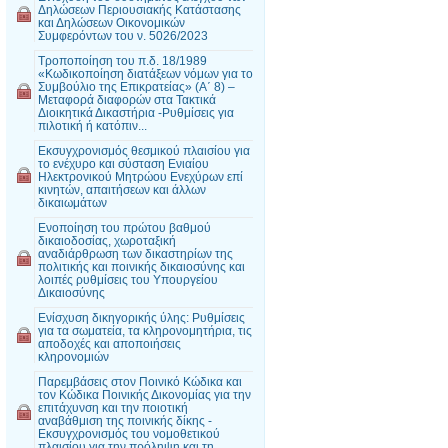
Δηλώσεων Περιουσιακής Κατάστασης
και Δηλώσεων Οικονομικών
Συμφερόντων του ν. 5026/2023
Τροποποίηση του π.δ. 18/1989
«Κωδικοποίηση διατάξεων νόμων για το
Συμβούλιο της Επικρατείας» (Α΄ 8) –
Μεταφορά διαφορών στα Τακτικά
Διοικητικά Δικαστήρια -Ρυθμίσεις για
πιλοτική ή κατόπιν...
Εκσυγχρονισμός θεσμικού πλαισίου για
το ενέχυρο και σύσταση Ενιαίου
Ηλεκτρονικού Μητρώου Ενεχύρων επί
κινητών, απαιτήσεων και άλλων
δικαιωμάτων
Ενοποίηση του πρώτου βαθμού
δικαιοδοσίας, χωροταξική
αναδιάρθρωση των δικαστηρίων της
πολιτικής και ποινικής δικαιοσύνης και
λοιπές ρυθμίσεις του Υπουργείου
Δικαιοσύνης
Ενίσχυση δικηγορικής ύλης: Ρυθμίσεις
για τα σωματεία, τα κληρονομητήρια, τις
αποδοχές και αποποιήσεις
κληρονομιών
Παρεμβάσεις στον Ποινικό Κώδικα και
τον Κώδικα Ποινικής Δικονομίας για την
επιτάχυνση και την ποιοτική
αναβάθμιση της ποινικής δίκης -
Εκσυγχρονισμός του νομοθετικού
πλαισίου για την πρόληψη και τη...