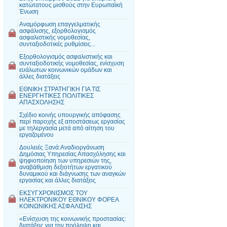
κατώτατους μισθούς στην Ευρωπαϊκή
Ένωση
Αναμόρφωση επαγγελματικής
ασφάλισης, εξορθολογισμός
ασφαλιστικής νομοθεσίας,
συνταξιοδοτικές ρυθμίσεις...
Εξορθολογισμός ασφαλιστικής και
συνταξιοδοτικής νομοθεσίας, ενίσχυση
ευάλωτων κοινωνικών ομάδων και
άλλες διατάξεις
ΕΘΝΙΚΗ ΣΤΡΑΤΗΓΙΚΗ ΓΙΑ ΤΙΣ
ΕΝΕΡΓΗΤΙΚΕΣ ΠΟΛΙΤΙΚΕΣ
ΑΠΑΣΧΟΛΗΣΗΣ
Σχέδιο κοινής υπουργικής απόφασης
περί παροχής εξ αποστάσεως εργασίας
με τηλεργασία μετά από αίτηση του
εργαζομένου
Δουλειές Ξανά:Αναδιοργάνωση
Δημόσιας Υπηρεσίας Απασχόλησης και
ψηφιοποίηση των υπηρεσιών της,
αναβάθμιση δεξιοτήτων εργατικού
δυναμικού και διάγνωσης των αναγκών
εργασίας και άλλες διατάξεις
ΕΚΣΥΓΧΡΟΝΙΣΜΟΣ ΤΟΥ
ΗΛΕΚΤΡΟΝΙΚΟΥ ΕΘΝΙΚΟΥ ΦΟΡΕΑ
ΚΟΙΝΩΝΙΚΗΣ ΑΣΦΑΛΙΣΗΣ
«Ενίσχυση της κοινωνικής προστασίας:
διατάξεις για την πρόληψη και