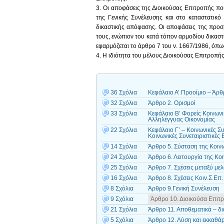
3. Οι αποφάσεις της Διοικούσας Επιτροπής που
της Γενικής Συνέλευσης και στο καταστατικό
δικαστικής απόφασης. Οι αποφάσεις της προσ
τους, ενώπιον του κατά τόπον αρμοδίου δικαστ
εφαρμόζεται το άρθρο 7 του ν. 1667/1986, όπως
4. Η ιδιότητα του μέλους Διοικούσας Επιτροπής 
36 Σχόλια
Κεφάλαιο Α’ Προοίμιο – Άρθ
32 Σχόλια
Άρθρο 2. Ορισμοί
33 Σχόλια
Κεφάλαιο Β’ Φορείς Κοινωνι
Αλληλέγγυας Οικονομίας
22 Σχόλια
Κεφάλαιο Γ’ – Κοινωνικές Συ
Κοινωνικές Συνεταιριστικές 
14 Σχόλια
Άρθρο 5. Σύσταση της Κοινω
24 Σχόλια
Άρθρο 6. Λειτουργία της Κοι
25 Σχόλια
Άρθρο 7. Σχέσεις μεταξύ μελ
16 Σχόλια
Άρθρο 8. Σχέσεις Κοιν.Σ.Επ.
8 Σχόλια
Άρθρο 9.Γενική Συνέλευση
9 Σχόλια
Άρθρο 10. Διοικούσα Επιτ
21 Σχόλια
Άρθρο 11. Αποθεματικά – δ
5 Σχόλια
Άρθρο 12. Λύση και εκκαθά