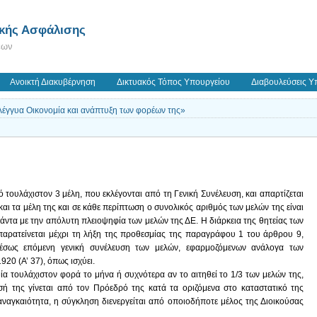
ικής Ασφάλισης
εων
Ανοικτή Διακυβέρνηση
Δικτυακός Τόπος Υπουργείου
Διαβουλεύσεις Υ
λέγγυα Οικονομία και ανάπτυξη των φορέων της»
ό τουλάχιστον 3 μέλη, που εκλέγονται από τη Γενική Συνέλευση, και απαρτίζεται
ι τα μέλη της και σε κάθε περίπτωση ο συνολικός αριθμός των μελών της είναι
άντα με την απόλυτη πλειοψηφία των μελών της ΔΕ. Η διάρκεια της θητείας των
 παρατείνεται μέχρι τη λήξη της προθεσμίας της παραγράφου 1 του άρθρου 9,
μέσως επόμενη γενική συνέλευση των μελών, εφαρμοζόμενων ανάλογα των
20 (Α’ 37), όπως ισχύει.
μία τουλάχιστον φορά το μήνα ή συχνότερα αν το αιτηθεί το 1/3 των μελών της,
ή της γίνεται από τον Πρόεδρό της κατά τα οριζόμενα στο καταστατικό της
αναγκαιότητα, η σύγκληση διενεργείται από οποιοδήποτε μέλος της Διοικούσας