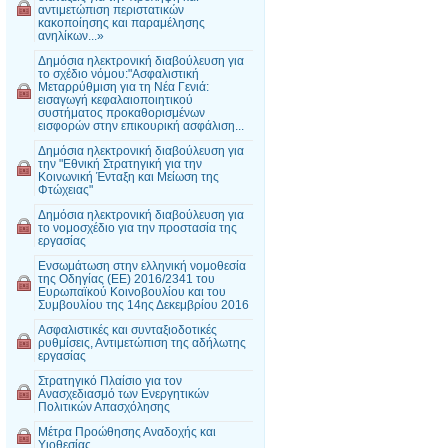
αντιμετώπιση περιστατικών
κακοποίησης και παραμέλησης
ανηλίκων...»
Δημόσια ηλεκτρονική διαβούλευση για
το σχέδιο νόμου:"Ασφαλιστική
Μεταρρύθμιση για τη Νέα Γενιά:
εισαγωγή κεφαλαιοποιητικού
συστήματος προκαθορισμένων
εισφορών στην επικουρική ασφάλιση...
Δημόσια ηλεκτρονική διαβούλευση για
την "Εθνική Στρατηγική για την
Κοινωνική Ένταξη και Μείωση της
Φτώχειας"
Δημόσια ηλεκτρονική διαβούλευση για
το νομοσχέδιο για την προστασία της
εργασίας
Ενσωμάτωση στην ελληνική νομοθεσία
της Οδηγίας (EE) 2016/2341 του
Ευρωπαϊκού Κοινοβουλίου και του
Συμβουλίου της 14ης Δεκεμβρίου 2016
Ασφαλιστικές και συνταξιοδοτικές
ρυθμίσεις, Αντιμετώπιση της αδήλωτης
εργασίας
Στρατηγικό Πλαίσιο για τον
Ανασχεδιασμό των Ενεργητικών
Πολιτικών Απασχόλησης
Μέτρα Προώθησης Αναδοχής και
Υιοθεσίας