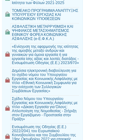
Ισότητα των Φύλων 2021-2025
ΤΟΜΕΑΚΟ ΠΡΟΓΡΑΜΜΑ ΑΝΑΠΤΥΞΗΣ
ΥΠΟΥΡΓΕΙΟΥ ΕΡΓΑΣΙΑΣ ΚΑΙ
ΚΟΙΝΩΝΙΚΩΝ ΥΠΟΘΕΣΕΩΝ
ΑΣΦΑΛΙΣΤΙΚΗ ΜΕΤΑΡΡΥΘΜΙΣΗ ΚΑΙ
ΨΗΦΙΑΚΟΣ ΜΕΤΑΣΧΗΜΑΤΙΣΜΟΣ
ΕΘΝΙΚΟΥ ΦΟΡΕΑ ΚΟΙΝΩΝΙΚΗΣ
ΑΣΦΑΛΙΣΗΣ (e-Ε.Φ.Κ.Α.)
«Ενίσχυση της εφαρμογής της ισότητας
της αμοιβής μεταξύ ανδρών και
γυναικών για όμοια εργασία ή για
εργασία ίσης αξίας και λοιπές διατάξεις -
Ενσωμάτωση Οδηγίας (Ε.Ε.) 2023/970»
Δημόσια ηλεκτρονική διαβούλευση για
το σχέδιο νόμου του Υπουργείου
Εργασίας και Κοινωνικής Ασφάλισης με
τίτλο «Εθνική Κοινωνική Συμφωνία για
την ενίσχυση των Συλλογικών
Συμβάσεων Εργασίας»
Σχέδιο Νόμου του Υπουργείου
Εργασίας και Κοινωνικής Ασφάλισης με
τίτλο «Δίκαιη Εργασία για Όλους:
Απλοποίηση της Νομοθεσίας - Στήριξη
στον Εργαζόμενο - Προστασία στην
Πράξη»
Ενσωμάτωση της Οδηγίας (Ε.Ε.)
2022/2041 του Ευρωπαϊκού
Κοινοβουλίου και του Συμβουλίου της
19ης Οκτωβρίου 2022 για επαρκείς