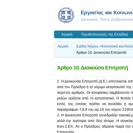
Εργασίας και Κοινων
Δικτυακός Τόπος Διαβουλεύσ
Αρχική
Πρωθυπουργός της Ελλάδας
Αρχική
Σχέδιο Νόμου «Κοινωνική και Αλλη
Άρθρο 10. Διοικούσα Επιτροπή
Άρθρο 10. Διοικούσα Επιτροπή
1. Η Διοικούσα Επιτροπή (Δ.Ε.) αποτελείται απ
από τον Πρόεδρο ή το νόμιμο εκπρόσωπό της κα
περιττός αριθμός. Οι αποφάσεις λαμβάνονται π
μελών ορίζεται από το καταστατικό. Η θητεία
εντός της οποίας πρέπει να συνέλθει η α
παραγράφων 7,8,9 του αρ.18 του νόμου 2190/19
2. Η Διοικούσα Επιτροπή συνεδριάζει τακτικά 
αλλά όχι λιγότερα από δύο άτομα. Η σύγκλησ
Κοιν.Σ.Επ.. Αν ο Πρόεδρος αδρανεί παρά την 
Επιτροπής.