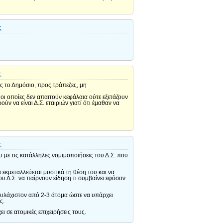
ς
ς
ς το Δημόσιο, προς τράπεζες, μη
ι οποίες δεν απαιτούν κεφάλαια ούτε εξετάζουν
ν να είναι Δ.Σ. εταιριών γιατί ότι έμαθαν να
ς
 με τις κατάλληλες νομιμοποιήσεις του Δ.Σ. που
 εκμεταλλεύεται μυστικά τη θέση του και να
υ Δ.Σ. να παίρνουν είδηση τι συμβαίνει εφόσον
ουλάχιστον από 2-3 άτομα ώστε να υπάρχει
ς.
 σε ατομικές επιχειρήσεις τους.