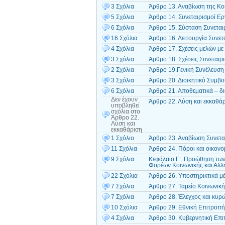
3 Σχόλια
Άρθρο 13. Αναβίωση της Κοι
5 Σχόλια
Άρθρο 14. Συνεταιρισμοί Ε
6 Σχόλια
Άρθρο 15. Σύσταση Συνετα
16 Σχόλια
Άρθρο 16. Λειτουργία Συνε
4 Σχόλια
Άρθρο 17. Σχέσεις μελών με
3 Σχόλια
Άρθρο 18. Σχέσεις Συνεταιρ
2 Σχόλια
Άρθρο 19.Γενική Συνέλευση
3 Σχόλια
Άρθρο 20. Διοικητικό Συμβο
6 Σχόλια
Άρθρο 21. Αποθεματικά – δ
Δεν έχουν
Άρθρο 22. Λύση και εκκαθά
υποβληθεί
σχόλια
στο
Άρθρο 22.
Λύση και
εκκαθάριση
1 Σχόλιο
Άρθρο 23. Αναβίωση Συνετ
11 Σχόλια
Άρθρο 24. Πόροι και οικονομ
9 Σχόλια
Κεφάλαιο Γ’. Προώθηση των
Φορέων Κοινωνικής και Αλλ
22 Σχόλια
Άρθρο 26. Υποστηρικτικά μέ
7 Σχόλια
Άρθρο 27. Ταμείο Κοινωνική
7 Σχόλια
Άρθρο 28. Έλεγχος και κυρ
10 Σχόλια
Άρθρο 29. Εθνική Επιτροπή 
4 Σχόλια
Άρθρο 30. Κυβερνητική Επιτ