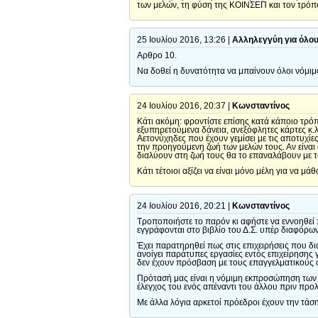
των μελών, τη φύση της ΚΟΙΝΣΕΠ και τον τρόπο
25 Ιουλίου 2016, 13:26 |
Αλληλεγγύη για όλο
Αρθρο 10.
Να δoθεί η δυνατότητα να μπαίνουν όλοι νόμι
24 Ιουλίου 2016, 20:37 |
Κωνσταντίνος
Κάτι ακόμη: φροντίστε επίσης κατά κάποιο τρόπ
εξυπηρετούμενα δάνεια, ανεξόφλητες κάρτες κ.λ
Αετονύχηδες που έχουν γεμίσει με τις αποτυχί
την προηγούμενη ζωή των μελών τους. Αν είναι 
διαλύουν στη ζωή τους θα το επαναλάβουν με τ
Κάτι τέτοιοι αξίζει να είναι μόνο μέλη για να μά
24 Ιουλίου 2016, 20:21 |
Κωνσταντίνος
Τροποποιήστε το παρόν κι αφήστε να εννοηθεί 
εγγράφονται στο βιβλίο του Δ.Σ. υπέρ διαφόρων μ
Έχει παρατηρηθεί πως στις επιχειρήσεις που δι
ανοίγει παράτυπες εργασίες εντός επιχείρησης 
δεν έχουν πρόσβαση με τους επαγγελματικούς 
Πρότασή μας είναι η νόμιμη εκπροσώπηση των ε
έλεγχος του ενός απέναντι του άλλου πριν προλά
Με άλλα λόγια αρκετοί πρόεδροι έχουν την τάση