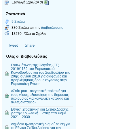
Εξαγωγή Σχολίων σε
Στατιστικά
9 Σχόλια
380 Σχόλια επι της
Διαβούλευσης
13270 - Όλα τα Σχόλια
Tweet
Share
Όλες οι Διαβουλεύσεις
Ενσωμάτωση της Οδηγίας (ΕΕ)
2019/1152 του Ευρωπαϊκού
Κοινοβουλίου και του Συμβουλίου της
20ής Ιουνίου 2019 για διαφανείς και
προβλέψιμους όρους εργασίας στην
Ευρωπαϊκή Ένωση
«Σπίτι μου - στεγαστική πολιτική για
τους νέους, αξιοποίηση της δημόσιας
περιουσίας για κοινωνική κατοικία και
άλλες διατάξεις»
Εθνική Στρατηγική και Σχέδιο Δράσης
για την Κοινωνική Ένταξη των Ρομά
2021 - 2030
Δημόσια ηλεκτρονική διαβούλευση για
το Εθνικό Σχέδιο Δράσης για την