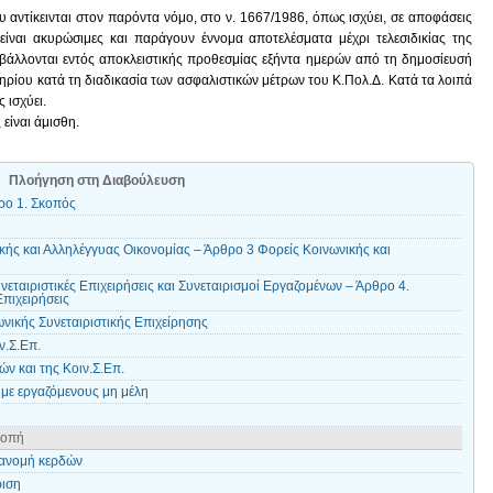
 αντίκεινται στον παρόντα νόμο, στο ν. 1667/1986, όπως ισχύει, σε αποφάσεις
 είναι ακυρώσιμες και παράγουν έννομα αποτελέσματα μέχρι τελεσιδικίας της
βάλλονται εντός αποκλειστικής προθεσμίας εξήντα ημερών από τη δημοσίευσή
ηρίου κατά τη διαδικασία των ασφαλιστικών μέτρων του Κ.Πολ.Δ. Κατά τα λοιπά
 ισχύει.
είναι άμισθη.
Πλοήγηση στη Διαβούλευση
ρο 1. Σκοπός
κής και Αλληλέγγυας Οικονομίας – Άρθρο 3 Φορείς Κοινωνικής και
νεταιριστικές Επιχειρήσεις και Συνεταιρισμοί Εργαζομένων – Άρθρο 4.
Επιχειρήσεις
νικής Συνεταιριστικής Επιχείρησης
ν.Σ.Επ.
ών και της Κoιν.Σ.Επ.
 με εργαζόμενους μη μέλη
ροπή
ιανομή κερδών
ριση