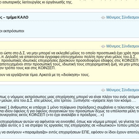
 εσωτερικής λειτουργίας κι οργάνωσής της.
υς – τμήμα ΚΑΛΟ
Μόνιμος Σύνδεσμο
μοι εκπρόσωποι
Μόνιμος Σύνδεσμο
ο ώστε στο Δ.Σ. να μην μπορεί να εκλεχθεί μέλος το οποίο προσπωικά έχει χρέη προ
.π. Δηλαδή να απαιτούνται έγγραφα επιτυχημένου πολίτη πριν γίνει μέλος του Δ.Σ..
ες προσωπικές ιδιωτικές επιχειρήσεις βρίσκουν προσοδοφόρο έδαφος στις ΚΟΙΝΣΕΠ ο
αποτυχημένοι στην προσωπική τους, ιδιωτική τους επιχειρηματική ζωή, να μην μπορού
ον τρόπο τους και στις ΚΟΙΝΣΕΠ.
θουν να εργάζονται τίμια. Αρκετά με τη «διοίκηση» τους.
Μόνιμος Σύνδεσμο
πως ο νόμιμος εκπρόσωπος μιας επιχείρησης μπορεί να είναι πλέον του ενός ατόμου
ελών, είτε του Δ.Σ. είτε μέλους, είτε τρίτου. Ξυπνήστε –εγείρετε λίγο τον κόσμο….
οικεί 1 άνθρωπος κι υπάρχει 1 μόνο τηλέφωνο (πρόεδρος) συμβαίνει ο τελευταίος να
για ιδίον όφελος ή για όφελος συγγενικών του προσώπων δίχως τα υπόλοιπα μέλη το
συνεργάτες εκτός ΚΟΙΝΣΕΠ («το έχει αναλάβει ο πρόεδρος…»)
πιχειρήσεων αυτών να αφήνεται να εννοηθεί, όπως και νόμιμα μπορεί, να γίνεται τ
βει αυτός ο 1 να στρέψει τις εργασίες της επιχείρησης σε «ιδιωτικοὐ» τύπου μπίζνε
 να ανοίγουν «παραμάγαζα» εντός επιχειρήσεων ΕΠΕ, εφόσον οι ίδιοι έχουν αποτύχει