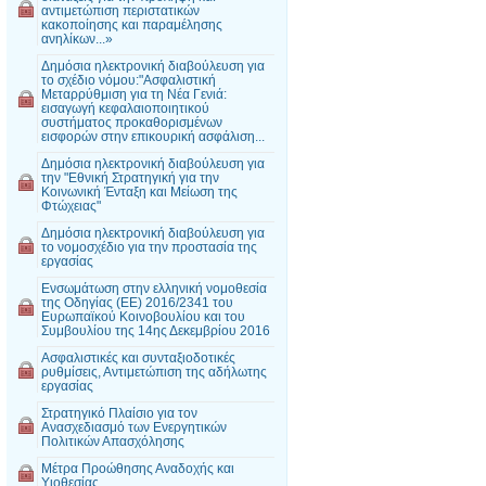
αντιμετώπιση περιστατικών
κακοποίησης και παραμέλησης
ανηλίκων...»
Δημόσια ηλεκτρονική διαβούλευση για
το σχέδιο νόμου:"Ασφαλιστική
Μεταρρύθμιση για τη Νέα Γενιά:
εισαγωγή κεφαλαιοποιητικού
συστήματος προκαθορισμένων
εισφορών στην επικουρική ασφάλιση...
Δημόσια ηλεκτρονική διαβούλευση για
την "Εθνική Στρατηγική για την
Κοινωνική Ένταξη και Μείωση της
Φτώχειας"
Δημόσια ηλεκτρονική διαβούλευση για
το νομοσχέδιο για την προστασία της
εργασίας
Ενσωμάτωση στην ελληνική νομοθεσία
της Οδηγίας (EE) 2016/2341 του
Ευρωπαϊκού Κοινοβουλίου και του
Συμβουλίου της 14ης Δεκεμβρίου 2016
Ασφαλιστικές και συνταξιοδοτικές
ρυθμίσεις, Αντιμετώπιση της αδήλωτης
εργασίας
Στρατηγικό Πλαίσιο για τον
Ανασχεδιασμό των Ενεργητικών
Πολιτικών Απασχόλησης
Μέτρα Προώθησης Αναδοχής και
Υιοθεσίας