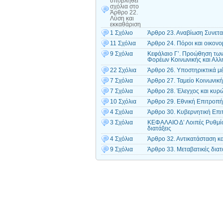
υποβληθεί
σχόλια
στο
Άρθρο 22.
Λύση και
εκκαθάριση
1 Σχόλιο
Άρθρο 23. Αναβίωση Συνετ
11 Σχόλια
Άρθρο 24. Πόροι και οικονομ
9 Σχόλια
Κεφάλαιο Γ’. Προώθηση των
Φορέων Κοινωνικής και Αλλ
22 Σχόλια
Άρθρο 26. Υποστηρικτικά μέ
7 Σχόλια
Άρθρο 27. Ταμείο Κοινωνική
7 Σχόλια
Άρθρο 28. Έλεγχος και κυρ
10 Σχόλια
Άρθρο 29. Εθνική Επιτροπή 
4 Σχόλια
Άρθρο 30. Κυβερνητική Επιτ
3 Σχόλια
ΚΕΦΑΛΑΙΟ Δ’ Λοιπές Ρυθμίσει
διατάξεις
4 Σχόλια
Άρθρο 32. Αντικατάσταση κ
9 Σχόλια
Άρθρο 33. Μεταβατικές διατ