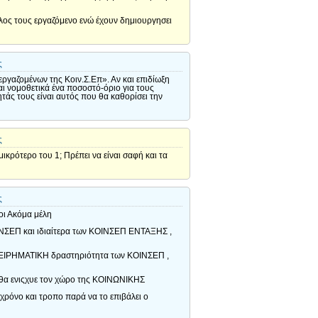
έλος τους εργαζόμενο ενώ έχουν δημιουργησει
ς
ργαζομένων της Κοιν.Σ.Επ». Αν και επιδίωξη
αι νομοθετικά ένα ποσοστό-όριο για τους
τάς τους είναι αυτός που θα καθορίσει την
ς
μικρότερο του 1; Πρέπει να είναι σαφή και τα
ς
οι Ακόμα μέλη
ΟΙΝΣΕΠ και ιδιαίτερα των ΚΟΙΝΣΕΠ ΕΝΤΑΞΗΣ ,
ΠΙΧΕΙΡΗΜΑΤΙΚΗ δραστηριότητα των ΚΟΙΝΣΕΠ ,
, θα ενιςχυε τον χώρο της ΚΟΙΝΩΝΙΚΗΣ
χρόνο και τροπο παρά να το επιβάλει ο