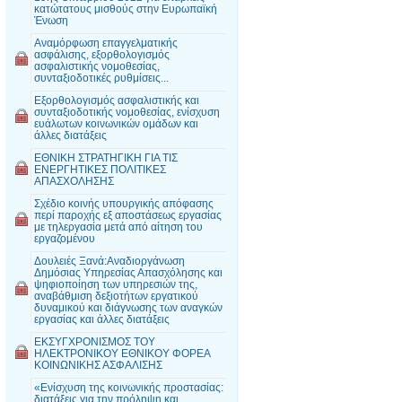
κατώτατους μισθούς στην Ευρωπαϊκή
Ένωση
Αναμόρφωση επαγγελματικής
ασφάλισης, εξορθολογισμός
ασφαλιστικής νομοθεσίας,
συνταξιοδοτικές ρυθμίσεις...
Εξορθολογισμός ασφαλιστικής και
συνταξιοδοτικής νομοθεσίας, ενίσχυση
ευάλωτων κοινωνικών ομάδων και
άλλες διατάξεις
ΕΘΝΙΚΗ ΣΤΡΑΤΗΓΙΚΗ ΓΙΑ ΤΙΣ
ΕΝΕΡΓΗΤΙΚΕΣ ΠΟΛΙΤΙΚΕΣ
ΑΠΑΣΧΟΛΗΣΗΣ
Σχέδιο κοινής υπουργικής απόφασης
περί παροχής εξ αποστάσεως εργασίας
με τηλεργασία μετά από αίτηση του
εργαζομένου
Δουλειές Ξανά:Αναδιοργάνωση
Δημόσιας Υπηρεσίας Απασχόλησης και
ψηφιοποίηση των υπηρεσιών της,
αναβάθμιση δεξιοτήτων εργατικού
δυναμικού και διάγνωσης των αναγκών
εργασίας και άλλες διατάξεις
ΕΚΣΥΓΧΡΟΝΙΣΜΟΣ ΤΟΥ
ΗΛΕΚΤΡΟΝΙΚΟΥ ΕΘΝΙΚΟΥ ΦΟΡΕΑ
ΚΟΙΝΩΝΙΚΗΣ ΑΣΦΑΛΙΣΗΣ
«Ενίσχυση της κοινωνικής προστασίας:
διατάξεις για την πρόληψη και