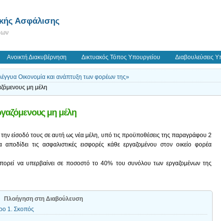
ικής Ασφάλισης
εων
Ανοικτή Διακυβέρνηση
Δικτυακός Τόπος Υπουργείου
Διαβουλεύσεις Υ
λέγγυα Οικονομία και ανάπτυξη των φορέων της»
γαζόμενους μη μέλη
εργαζόμενους μη μέλη
ι την είσοδό τους σε αυτή ως νέα μέλη, υπό τις προϋποθέσεις της παραγράφου 2
 αποδίδει τις ασφαλιστικές εισφορές κάθε εργαζομένου στον οικείο φορέα
πορεί να υπερβαίνει σε ποσοστό το 40% του συνόλου των εργαζομένων της
Πλοήγηση στη Διαβούλευση
ρο 1. Σκοπός