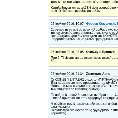
τους και εκ του νόμου υποχρεούνται στην πρό
Καταλαβαινετε ότι αυτό ΔΕΝ είναι εφαρμόσιμο 
αρκετές θεάσεις εργασίας μη μελών
27 Ιουλίου 2016, 10:07 |
Φόρουμ Κοινωνικής Ε
Σύμφωνα με το άρθρο αυτό «Ο αριθμός των εργ
της κοινωνικής επιχειρηματικότητας είναι ο συ
εργαζόμενους που δεν είναι μέλη της ΚΟΙΝΣΕΠ.
ισορροπία μελών και μη μελών εργαζομένων και
26 Ιουλίου 2016, 23:05 |
Οικολόγοι Πρασινοι
Παρ 2: Τί γίνεται για τις περιπτώσεις μερικής 
δύο
26 Ιουλίου 2016, 21:34 |
Στρατακος Αρης
Οι ΚΟΙΝΣΕΠ ΕΝΤΑΞΗΣ όπως το ΜΥΡΤΙΛΛΟ έχει 9
Έχει πάρει επιςης απο προγραμμα του ΔΗΜΟΥ 
Πόσους θεωρεί ο νομοθέτης ως μη μέλη? και γ
των ατόμων απο ευπαθείς ομάδες?
Το άρθρο 8 , παρ2 δημιουργει αντίθετα αποτε
Επιδρά αρνητικά και στην εφαρμογή επιςτημο
Η σύνδεση των Φορέων μεταξύ τους και ακόμα π
ΟΙΚΟΝΟΜΙΑΣ
Περισσότερο ενδιαφέρει τους εργαζόμενους στι
νομοθέτης