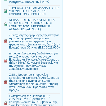
Ισότητα των Φύλων 2021-2025
ΤΟΜΕΑΚΟ ΠΡΟΓΡΑΜΜΑ ΑΝΑΠΤΥΞΗΣ
ΥΠΟΥΡΓΕΙΟΥ ΕΡΓΑΣΙΑΣ ΚΑΙ
ΚΟΙΝΩΝΙΚΩΝ ΥΠΟΘΕΣΕΩΝ
ΑΣΦΑΛΙΣΤΙΚΗ ΜΕΤΑΡΡΥΘΜΙΣΗ ΚΑΙ
ΨΗΦΙΑΚΟΣ ΜΕΤΑΣΧΗΜΑΤΙΣΜΟΣ
ΕΘΝΙΚΟΥ ΦΟΡΕΑ ΚΟΙΝΩΝΙΚΗΣ
ΑΣΦΑΛΙΣΗΣ (e-Ε.Φ.Κ.Α.)
«Ενίσχυση της εφαρμογής της ισότητας
της αμοιβής μεταξύ ανδρών και
γυναικών για όμοια εργασία ή για
εργασία ίσης αξίας και λοιπές διατάξεις -
Ενσωμάτωση Οδηγίας (Ε.Ε.) 2023/970»
Δημόσια ηλεκτρονική διαβούλευση για
το σχέδιο νόμου του Υπουργείου
Εργασίας και Κοινωνικής Ασφάλισης με
τίτλο «Εθνική Κοινωνική Συμφωνία για
την ενίσχυση των Συλλογικών
Συμβάσεων Εργασίας»
Σχέδιο Νόμου του Υπουργείου
Εργασίας και Κοινωνικής Ασφάλισης με
τίτλο «Δίκαιη Εργασία για Όλους:
Απλοποίηση της Νομοθεσίας - Στήριξη
στον Εργαζόμενο - Προστασία στην
Πράξη»
Ενσωμάτωση της Οδηγίας (Ε.Ε.)
2022/2041 του Ευρωπαϊκού
Κοινοβουλίου και του Συμβουλίου της
19ης Οκτωβρίου 2022 για επαρκείς