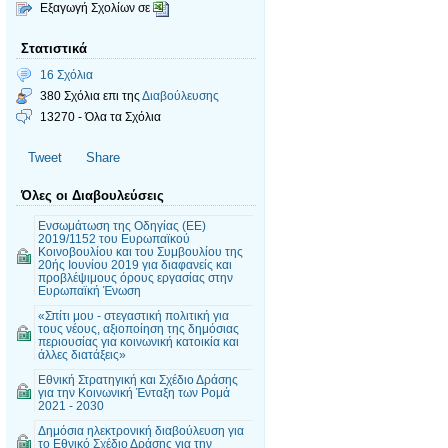
Εξαγωγή Σχολίων σε
Στατιστικά
16 Σχόλια
380 Σχόλια επι της
Διαβούλευσης
13270 - Όλα τα Σχόλια
Tweet
Share
Όλες οι Διαβουλεύσεις
Ενσωμάτωση της Οδηγίας (ΕΕ)
2019/1152 του Ευρωπαϊκού
Κοινοβουλίου και του Συμβουλίου της
20ής Ιουνίου 2019 για διαφανείς και
προβλέψιμους όρους εργασίας στην
Ευρωπαϊκή Ένωση
«Σπίτι μου - στεγαστική πολιτική για
τους νέους, αξιοποίηση της δημόσιας
περιουσίας για κοινωνική κατοικία και
άλλες διατάξεις»
Εθνική Στρατηγική και Σχέδιο Δράσης
για την Κοινωνική Ένταξη των Ρομά
2021 - 2030
Δημόσια ηλεκτρονική διαβούλευση για
το Εθνικό Σχέδιο Δράσης για την