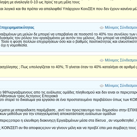
σληψη με αναλογία 0-10 ως προς τα μη μέλη τους
και λογικό και θα πρέπει να απαλειφθεί Υπάρχουν ΚοινΣΕπ που δεν έχουν κανένα μ
πιχειρηματικότητας
Μόνιμος Σύνδεσμο
αζομένων μη μελών δε μπορεί να υπερβαίνει σε ποσοστό το 40% του συνόλου των ε
νδυασμός του ρόλου του εργαζομένου με αυτόν του μέλους, δεν μπορεί να επιβάλλετ
 Τόσο η φύση πολλών επιχειρήσεων όσο και ο βαθμός πειστικότητας και ελκυστικότη
 όχι η νομοθεσία.
Μόνιμος Σύνδεσμο
απασχόλησης ; Πως υπολογίζεται το 40%; Τί γίνεται όταν το 40% καταλήγει σε αριθμό 
Μόνιμος Σύνδεσμο
8%εργαζομενους απο τις ευάλωτες ομάδες πληθυσμού και δεν ειναι οι περιςοτερ
Αθηναιων τρεις Αςτεγους Εποχιακά
ιατι στερεί το δικαίωμα για εργασια σε ένα προστατευμένο περιβάλλον όπως των Κ
λεςματα με απαραδεκτη παρέμβαση , αντί τον προςταευτιμο του δημοσίου στην Ε
νικων μεθόδων για την επαγγελματική αποκατάσταση ευάλωτων ομάδων
εριςςοτερο η ελευθερη διακινηςη Εργαζομένων μέσα στα δίκτυα , αν νομοθετηθεί 
ς ΚΟΙΝΣΕΠ αν θα αποφαςιςουν να γίνουν μέλη και να προβλ´επει μια συμβαςη τους 