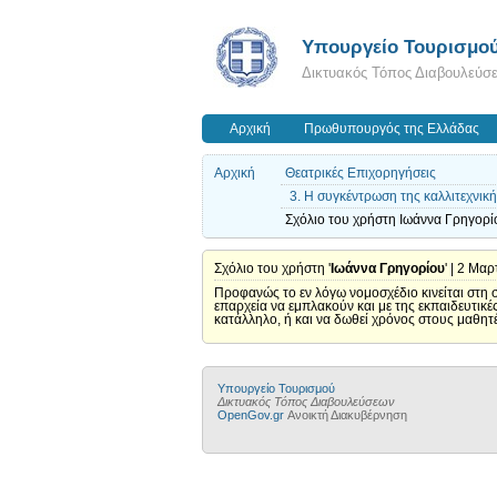
Υπουργείο Τουρισμο
Δικτυακός Τόπος Διαβουλεύσ
Αρχική
Πρωθυπουργός της Ελλάδας
Αρχική
Θεατρικές Επιχορηγήσεις
3. Η συγκέντρωση της καλλιτεχνικ
Σχόλιο του χρήστη Ιωάννα Γρηγορίο
Σχόλιο του χρήστη '
Ιωάννα Γρηγορίου
' | 2 Μα
Προφανώς το εν λόγω νομοσχέδιο κινείται στη
επαρχεία να εμπλακούν και με της εκπαιδευτικέ
κατάλληλο, ή και να δωθεί χρόνος στους μαθητ
Υπουργείο Τουρισμού
Δικτυακός Τόπος Διαβουλεύσεων
OpenGov.gr
Ανοικτή Διακυβέρνηση