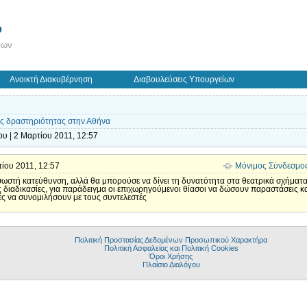
ύ
εων
Ανοικτή Διακυβέρνηση
Διαβουλεύσεις Υπουργείων
ής δραστηριότητας στην Αθήνα
υ | 2 Μαρτίου 2011, 12:57
ρτίου 2011, 12:57
Μόνιμος Σύνδεσμο
 σωστή κατεύθυνση, αλλά θα μπορούσε να δίνει τη δυνατότητα στα θεατρικά σχήματ
ς διαδικασίες, για παράδειγμα οι επιχωρηγούμενοι θίασοι να δώσουν παραστάσεις και
ές να συνομιλήσουν με τους συντελεστές
Πολιτική Προστασίας Δεδομένων Προσωπικού Χαρακτήρα
Πολιτική Ασφαλείας και Πολιτική Cookies
Όροι Χρήσης
Πλαίσιο Διαλόγου