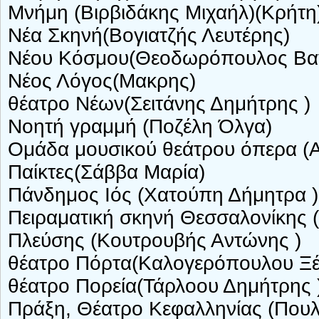
Μνήμη (Βιρβιδάκης Μιχαήλ)(Κρήτη
Νέα Σκηνή(Βογιατζής Λευτέρης)
Νέου Κόσμου(Θεοδωρόπουλος Βαγ
Νέος Λόγος(Μακρης)
θέατρο Νέων(Σειτάνης Δημήτρης )
Νοητή γραμμή (Ποζέλη Όλγα)
Ομάδα μουσικού θεάτρου όπερα (
Παίκτες(Σάββα Μαρία)
Πάνδημος Ιός (Χατούπη Δήμητρα )
Πειραματική σκηνή Θεσσαλονίκης
Πλεύσης (Κουτρουβής Αντώνης )
θέατρο Πόρτα(Καλογερόπουλου Ξέν
θέατρο Πορεία(Τάρλοου Δημήτρης 
Πράξη, Θέατρο Κεφαλληνίας (Πουλ