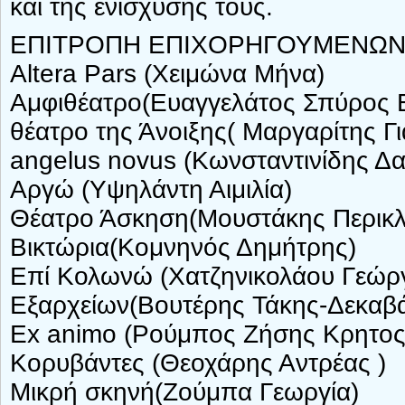
και της ενίσχυσής τους.
ΕΠΙΤΡΟΠΗ ΕΠΙΧΟΡΗΓΟΥΜΕΝΩΝ
Altera Pars (Χειμώνα Μήνα)
Αμφιθέατρο(Ευαγγελάτος Σπύρος Ε
θέατρο της Άνοιξης( Μαργαρίτης Γ
angelus novus (Κωνσταντινίδης Δα
Αργώ (Υψηλάντη Αιμιλία)
Θέατρο Άσκηση(Μουστάκης Περικλ
Βικτώρια(Κομνηνός Δημήτρης)
Επί Κολωνώ (Χατζηνικολάου Γεώργ
Εξαρχείων(Βουτέρης Τάκης-Δεκαβά
Ex animo (Ρούμπος Ζήσης Κρητος
Κορυβάντες (Θεοχάρης Αντρέας )
Μικρή σκηνή(Ζούμπα Γεωργία)