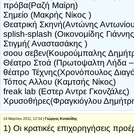
πρόβα(Ραζή Μαίρη)
Σημείο (Μακρής Νίκος )
Θεατρική Σκηνή(Αντώνης Αντωνίου
splish-splash (Οικονομίδης Γιάννης
Στιγμή( Αναστασάκης )
σοου σεβεν(Κουρούμπαλης Δημήτ
Θέατρο Στοά (Πρωτοψαλτη Λήδα –
θέατρο Τέχνης(Χρονόπουλος Διαγό
Τόπος Αλλου (Καμτσής Νίκος)
freak lab (Εστερ Αντρε Γκονζάλες)
Χρυσοθήρες(Φραγκιόγλου Δημήτρ
14 Μαρτίου 2011, 12:54 |
Γιώργος Κοτανίδης
1) Οι κρατικές επιχορηγήσεις προ