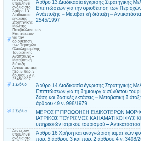
Άρθρο 13 Διαδικασία έγκρισης Στρατηγικής Με
υποβληθεί
Επιπτώσεων για την οριοθέτηση των Περιοχώ
σχόλια
στο
Άρθρο 13
Ανάπτυξης – Μεταβατική διάταξη – Αντικατάστα
Διαδικασία
έγκρισης
2545/1997
Στρατηγικής
Μελέτης
Περιβαλλοντικών
Επιπτώσεων
για την
οριοθέτηση
των Περιοχών
Ολοκληρωμένης
Τουριστικής
Ανάπτυξης –
Μεταβατική
διάταξη –
Αντικατάσταση
περ. β παρ. 3
άρθρου 29 ν.
2545/1997
1 Σχόλιο
Άρθρο 14 Διαδικασία έγκρισης Στρατηγικής Με
Επιπτώσεων για τη δημιουργία σύνθετου τουρι
δάση και δασικές εκτάσεις – Μεταβατική διάταξ
άρθρου 49 ν. 998/1979
2 Σχόλια
ΜΕΡΟΣ Γ’ ΠΡΟΩΘΗΣΗ ΕΙΔΙΚΟΤΕΡΩΝ ΜΟΡΦ
ΙΑΤΡΙΚΟΣ ΤΟΥΡΙΣΜΟΣ ΚΑΙ ΙΑΜΑΤΙΚΟΙ ΦΥΣΙΚ
υπηρεσιών ιατρικού τουρισμού – Αντικατάστασ
Δεν έχουν
Άρθρο 16 Χρήση και αναγνώριση ιαματικών 
υποβληθεί
παρ. 5 άρθρου 3 και παρ. 2 άρθρου 4 ν. 3498/
σχόλια
στο