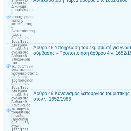
Αντικατάσταση παρ. 2 άρθρου 2 ν. 1652/1986
Άρθρο 47
Δικαίωμα
υπομίσθωσης
ή
παραχώρησης
χρήσης
καταλύματος
–
Αντικατάσταση
παρ. 2
άρθρου 2 ν.
1652/1986
Δεν έχουν
Άρθρο 48 Υποχρέωση του εκμισθωτή για γνωσ
υποβληθεί
σύμβασης – Τροποποίηση άρθρου 4 ν. 1652/1
σχόλια
στο
Άρθρο 48
Υποχρέωση
του
εκμισθωτή για
γνωστοποίηση
χρονομεριστικής
σύμβασης –
Τροποποίηση
άρθρου 4 ν.
1652/1986
Δεν έχουν
Άρθρο 49 Κανονισμός λειτουργίας τουριστική
υποβληθεί
στον ν. 1652/1986
σχόλια
στο
Άρθρο 49
Κανονισμός
λειτουργίας
τουριστικής
μονάδας –
Προσθήκη
άρθρου 5Α
στον ν.
1652/1986