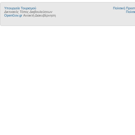
Υπουργείο Τουρισμού
Πολιτική Προ
Δικτυακός Τόπος Διαβουλεύσεων
Πολιτι
OpenGov.gr
Ανοικτή Διακυβέρνηση