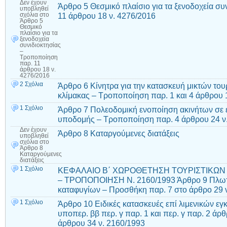
Δεν έχουν
Άρθρο 5 Θεσμικό πλαίσιο για τα ξενοδοχεία σ
υποβληθεί
11 άρθρου 18 ν. 4276/2016
σχόλια
στο
Άρθρο 5
Θεσμικό
πλαίσιο για τα
ξενοδοχεία
συνιδιοκτησίας
–
Τροποποίηση
παρ. 11
άρθρου 18 ν.
4276/2016
2 Σχόλια
Άρθρο 6 Κίνητρα για την κατασκευή μικτών το
κλίμακας – Τροποποίηση παρ. 1 και 4 άρθρου 
1 Σχόλιο
Άρθρο 7 Πολεοδομική ενοποίηση ακινήτων σε ε
υποδομής – Τροποποίηση παρ. 4 άρθρου 24 ν
Δεν έχουν
Άρθρο 8 Καταργούμενες διατάξεις
υποβληθεί
σχόλια
στο
Άρθρο 8
Καταργούμενες
διατάξεις
1 Σχόλιο
ΚΕΦΑΛΑΙΟ Β΄ ΧΩΡΟΘΕΤΗΣΗ ΤΟΥΡΙΣΤΙΚΩΝ
– ΤΡΟΠΟΠΟΙΗΣΗ Ν. 2160/1993 Άρθρο 9 Πλωτές
καταφυγίων – Προσθήκη παρ. 7 στο άρθρο 29 
1 Σχόλιο
Άρθρο 10 Ειδικές κατασκευές επί λιμενικών 
υποπερ. ββ περ. γ παρ. 1 και περ. γ παρ. 2 άρ
άρθρου 34 ν. 2160/1993