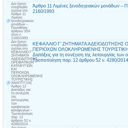
Δεν έχουν
Άρθρο 11 Λιμένες ξενοδοχειακών μονάδων – Π
υποβληθεί
2160/1993
σχόλια
στο
Άρθρο 11
Λιμένες
ξενοδοχειακών
μονάδων –
Προσθήκη
άρθρου 35Α
στον ν.
2160/1993
Δεν έχουν
ΚΕΦΑΛΑΙΟ Γ’ ΖΗΤΗΜΑΤΑ ΑΔΕΙΟΔΟΤΗΣΗΣ Ο
υποβληθεί
ΠΕΡΙΟΧΩΝ ΟΛΟΚΛΗΡΩΜΕΝΗΣ ΤΟΥΡΙΣΤΙΚΗ
σχόλια
στο
ΚΕΦΑΛΑΙΟ Γ’
Διατάξεις για τη συνέχιση της λειτουργίας των
ΖΗΤΗΜΑΤΑ
ΑΔΕΙΟΔΟΤΗΣΗΣ
Τροποποίηση παρ. 12 άρθρου 52 ν. 4280/201
ΟΡΕΙΒΑΤΙΚΩΝ
ΚΑΤΑΦΥΓΙΩΝ
ΚΑΙ
ΠΕΡΙΟΧΩΝ
ΟΛΟΚΛΗΡΩΜΕΝΗΣ
ΤΟΥΡΙΣΤΙΚΗΣ
ΑΝΑΠΤΥΞΗΣ
Άρθρο 12
Διατάξεις για
τη συνέχιση
της
λειτουργίας
των
ορειβατικών
καταφυγίων –
Τροποποίηση
παρ. 12
άρθρου 52 ν.
4280/2014
Δεν έχουν