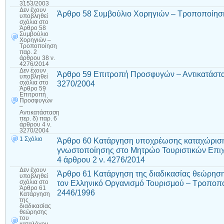
3153/2003
Δεν έχουν
Άρθρο 58 Συμβούλιο Χορηγιών – Τροποποίηση
υποβληθεί
σχόλια
στο
Άρθρο 58
Συμβούλιο
Χορηγιών –
Τροποποίηση
παρ. 2
άρθρου 38 ν.
4276/2014
Δεν έχουν
Άρθρο 59 Επιτροπή Προσφυγών – Αντικατάστασ
υποβληθεί
3270/2004
σχόλια
στο
Άρθρο 59
Επιτροπή
Προσφυγών
–
Αντικατάσταση
περ. δ) παρ. 6
άρθρου 4 ν.
3270/2004
1 Σχόλιο
Άρθρο 60 Κατάργηση υποχρέωσης καταχώριση
γνωστοποίησης στο Μητρώο Τουριστικών Επιχ
4 άρθρου 2 ν. 4276/2014
Δεν έχουν
Άρθρο 61 Κατάργηση της διαδικασίας θεώρηση
υποβληθεί
τον Ελληνικό Οργανισμό Τουρισμού – Τροποπο
σχόλια
στο
Άρθρο 61
2446/1996
Κατάργηση
της
διαδικασίας
θεώρησης
του