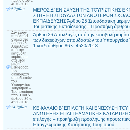
παρ. 6 στον ν.
4070/2012
5 Σχόλια
ΜΕΡΟΣ Δ’ ΕΝΙΣΧΥΣΗ ΤΗΣ ΤΟΥΡΙΣΤΙΚΗΣ ΕΚ
ΣΤΗΡΙΞΗ ΣΠΟΥΔΑΣΤΩΝ ΑΝΩΤΕΡΩΝ ΣΧΟΛΩ
ΕΚΠΑΙΔΕΥΣΗΣ Άρθρο 25 Σπουδαστική μέριμν
Τουριστικής Εκπαίδευσης – Προσθήκη άρθρου 
Δεν έχουν
Άρθρο 26 Απαλλαγές από την καταβολή κομίστ
υποβληθεί
των δικαιούχων σπουδαστών του Υπουργείου 
σχόλια
στο
Άρθρο 26
1 και 5 άρθρου 86 ν. 4530/2018
Απαλλαγές
από την
καταβολή
κομίστρου
στα μέσα
μαζικής
μεταφοράς
των
δικαιούχων
σπουδαστών
του
Υπουργείου
Τουρισμού –
Τροποποίηση
παρ. 1 και 5
άρθρου 86 ν.
4530/2018
24 Σχόλια
ΚΕΦΑΛΑΙΟ Β’ ΕΠΙΛΟΓΗ ΚΑΙ ΕΝΙΣΧΥΣΗ ΤΟ
ΑΝΩΤΕΡΗΣ ΕΠΑΓΓΕΛΜΑΤΙΚΗΣ ΚΑΤΑΡΤΙΣΗΣ Τ
επιλογής – προκήρυξη πρόσληψης προσωπικο
Επαγγελματικής Κατάρτισης Τουρισμού