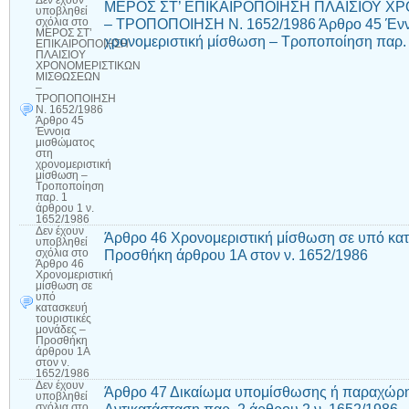
Δεν έχουν
ΜΕΡΟΣ ΣΤ’ ΕΠΙΚΑΙΡΟΠΟΙΗΣΗ ΠΛΑΙΣΙΟΥ 
υποβληθεί
– ΤΡΟΠΟΠΟΙΗΣΗ Ν. 1652/1986 Άρθρο 45 Ένν
σχόλια
στο
ΜΕΡΟΣ ΣΤ’
χρονομεριστική μίσθωση – Τροποποίηση παρ. 
ΕΠΙΚΑΙΡΟΠΟΙΗΣΗ
ΠΛΑΙΣΙΟΥ
ΧΡΟΝΟΜΕΡΙΣΤΙΚΩΝ
ΜΙΣΘΩΣΕΩΝ
–
ΤΡΟΠΟΠΟΙΗΣΗ
Ν. 1652/1986
Άρθρο 45
Έννοια
μισθώματος
στη
χρονομεριστική
μίσθωση –
Τροποποίηση
παρ. 1
άρθρου 1 ν.
1652/1986
Δεν έχουν
Άρθρο 46 Χρονομεριστική μίσθωση σε υπό κατ
υποβληθεί
Προσθήκη άρθρου 1Α στον ν. 1652/1986
σχόλια
στο
Άρθρο 46
Χρονομεριστική
μίσθωση σε
υπό
κατασκευή
τουριστικές
μονάδες –
Προσθήκη
άρθρου 1Α
στον ν.
1652/1986
Δεν έχουν
Άρθρο 47 Δικαίωμα υπομίσθωσης ή παραχώρη
υποβληθεί
σχόλια
στο