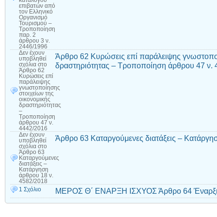
καταλόγου
επιβατών από
τον Ελληνικό
Οργανισμό
Τουρισμού –
Τροποποίηση
παρ. 2
άρθρου 3 ν.
2446/1996
Δεν έχουν
Άρθρο 62 Κυρώσεις επί παράλειψης γνωστοποί
υποβληθεί
δραστηριότητας – Τροποποίηση άρθρου 47 ν. 
σχόλια
στο
Άρθρο 62
Κυρώσεις επί
παράλειψης
γνωστοποίησης
στοιχείων της
οικονομικής
δραστηριότητας
–
Τροποποίηση
άρθρου 47 ν.
4442/2016
Δεν έχουν
Άρθρο 63 Καταργούμενες διατάξεις – Κατάργη
υποβληθεί
σχόλια
στο
Άρθρο 63
Καταργούμενες
διατάξεις –
Κατάργηση
άρθρου 18 ν.
4582/2018
1 Σχόλιο
ΜΕΡΟΣ Θ΄ ΕΝΑΡΞΗ ΙΣΧΥΟΣ Άρθρο 64 Έναρξη