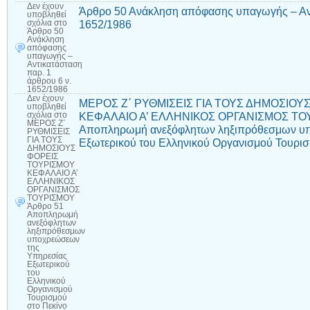
Δεν έχουν
Άρθρο 50 Ανάκληση απόφασης υπαγωγής – Αντ
υποβληθεί
1652/1986
σχόλια
στο
Άρθρο 50
Ανάκληση
απόφασης
υπαγωγής –
Αντικατάσταση
παρ. 1
άρθρου 6 ν.
1652/1986
Δεν έχουν
ΜΕΡΟΣ Ζ΄ ΡΥΘΜΙΣΕΙΣ ΓΙΑ ΤΟΥΣ ΔΗΜΟΣΙΟΥ
υποβληθεί
ΚΕΦΑΛΑΙΟ Α’ ΕΛΛΗΝΙΚΟΣ ΟΡΓΑΝΙΣΜΟΣ ΤΟΥ
σχόλια
στο
ΜΕΡΟΣ Ζ΄
Αποπληρωμή ανεξόφλητων ληξιπρόθεσμων υ
ΡΥΘΜΙΣΕΙΣ
ΓΙΑ ΤΟΥΣ
Εξωτερικού του Ελληνικού Οργανισμού Τουρισ
ΔΗΜΟΣΙΟΥΣ
ΦΟΡΕΙΣ
ΤΟΥΡΙΣΜΟΥ
ΚΕΦΑΛΑΙΟ Α’
ΕΛΛΗΝΙΚΟΣ
ΟΡΓΑΝΙΣΜΟΣ
ΤΟΥΡΙΣΜΟΥ
Άρθρο 51
Αποπληρωμή
ανεξόφλητων
ληξιπρόθεσμων
υποχρεώσεων
της
Υπηρεσίας
Εξωτερικού
του
Ελληνικού
Οργανισμού
Τουρισμού
στο Πεκίνο