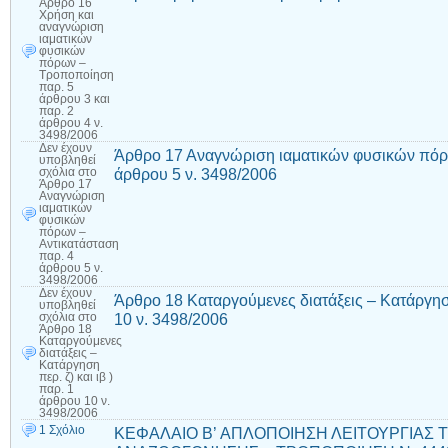
Άρθρο 16
Χρήση και
αναγνώριση
ιαματικών
φυσικών
πόρων –
Τροποποίηση
παρ. 5
άρθρου 3 και
παρ. 2
άρθρου 4 ν.
3498/2006
Δεν έχουν
Άρθρο 17 Αναγνώριση ιαματικών φυσικών πόρ
υποβληθεί
άρθρου 5 ν. 3498/2006
σχόλια
στο
Άρθρο 17
Αναγνώριση
ιαματικών
φυσικών
πόρων –
Αντικατάσταση
παρ. 4
άρθρου 5 ν.
3498/2006
Δεν έχουν
Άρθρο 18 Καταργούμενες διατάξεις – Κατάργηση 
υποβληθεί
10 ν. 3498/2006
σχόλια
στο
Άρθρο 18
Καταργούμενες
διατάξεις –
Κατάργηση
περ. ζ) και ιβ )
παρ. 1
άρθρου 10 ν.
3498/2006
1 Σχόλιο
ΚΕΦΑΛΑΙΟ Β’ AΠΛΟΠΟΙΗΣΗ ΛΕΙΤΟΥΡΓΙΑΣ