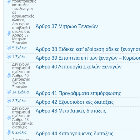
προϋποθέσεις
κατάταξης
των ξεναγών
σε
ασφαλιστικές
κλάσεις
Δεν έχουν
Άρθρο 37 Μητρώο Ξεναγών
υποβληθεί
σχόλια
στο
Άρθρο 37
Μητρώο
Ξεναγών
5 Σχόλια
Άρθρο 38 Ειδικές κατ’ εξαίρεση άδειες ξενάγησ
1 Σχόλιο
Άρθρο 39 Εποπτεία επί των ξεναγών – Κυρώσ
Δεν έχουν
Άρθρο 40 Λειτουργία Σχολών Ξεναγών
υποβληθεί
σχόλια
στο
Άρθρο 40
Λειτουργία
Σχολών
Ξεναγών
14 Σχόλια
Άρθρο 41 Προγράμματα επιμόρφωσης
3 Σχόλια
Άρθρο 42 Εξουσιοδοτικές διατάξεις
Δεν έχουν
Άρθρο 43 Μεταβατικές διατάξεις
υποβληθεί
σχόλια
στο
Άρθρο 43
Μεταβατικές
διατάξεις
6 Σχόλια
Άρθρο 44 Καταργούμενες διατάξεις