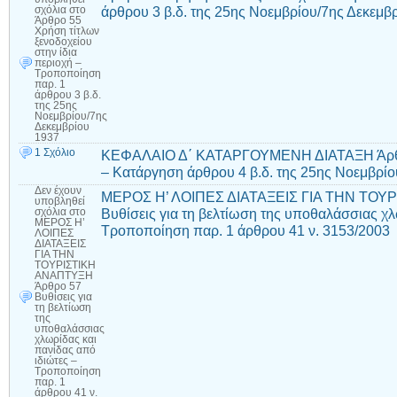
άρθρου 3 β.δ. της 25ης Νοεμβρίου/7ης Δεκεμβ
σχόλια
στο
Άρθρο 55
Χρήση τίτλων
ξενοδοχείου
στην ίδια
περιοχή –
Τροποποίηση
παρ. 1
άρθρου 3 β.δ.
της 25ης
Νοεμβρίου/7ης
Δεκεμβρίου
1937
1 Σχόλιο
ΚΕΦΑΛΑΙΟ Δ΄ ΚΑΤΑΡΓΟΥΜΕΝΗ ΔΙΑΤΑΞΗ Άρθρο
– Κατάργηση άρθρου 4 β.δ. της 25ης Νοεμβρίο
Δεν έχουν
ΜΕΡΟΣ Η’ ΛΟΙΠΕΣ ΔΙΑΤΑΞΕΙΣ ΓΙΑ ΤΗΝ ΤΟΥ
υποβληθεί
Βυθίσεις για τη βελτίωση της υποθαλάσσιας χλ
σχόλια
στο
ΜΕΡΟΣ Η’
Τροποποίηση παρ. 1 άρθρου 41 ν. 3153/2003
ΛΟΙΠΕΣ
ΔΙΑΤΑΞΕΙΣ
ΓΙΑ ΤΗΝ
ΤΟΥΡΙΣΤΙΚΗ
ΑΝΑΠΤΥΞΗ
Άρθρο 57
Βυθίσεις για
τη βελτίωση
της
υποθαλάσσιας
χλωρίδας και
πανίδας από
ιδιώτες –
Τροποποίηση
παρ. 1
άρθρου 41 ν.