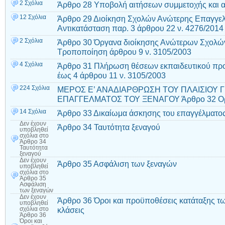
2 Σχόλια
Άρθρο 28 Υποβολή αιτήσεων συμμετοχής και α
12 Σχόλια
Άρθρο 29 Διοίκηση Σχολών Ανώτερης Επαγγελ
Αντικατάσταση παρ. 3 άρθρου 22 ν. 4276/2014
2 Σχόλια
Άρθρο 30 Όργανα διοίκησης Ανώτερων Σχολών
Τροποποίηση άρθρου 9 ν. 3105/2003
4 Σχόλια
Άρθρο 31 Πλήρωση θέσεων εκπαιδευτικού πρ
έως 4 άρθρου 11 ν. 3105/2003
224 Σχόλια
ΜΕΡΟΣ Ε’ ΑΝΑΔΙΑΡΘΡΩΣΗ ΤΟΥ ΠΛΑΙΣΙΟΥ Γ
ΕΠΑΓΓΕΛΜΑΤΟΣ ΤΟΥ ΞΕΝΑΓΟΥ Άρθρο 32 Ορ
14 Σχόλια
Άρθρο 33 Δικαίωμα άσκησης του επαγγέλματος
Δεν έχουν
Άρθρο 34 Ταυτότητα ξεναγού
υποβληθεί
σχόλια
στο
Άρθρο 34
Ταυτότητα
ξεναγού
Δεν έχουν
Άρθρο 35 Ασφάλιση των ξεναγών
υποβληθεί
σχόλια
στο
Άρθρο 35
Ασφάλιση
των ξεναγών
Δεν έχουν
Άρθρο 36 Όροι και προϋποθέσεις κατάταξης τω
υποβληθεί
κλάσεις
σχόλια
στο
Άρθρο 36
Όροι και