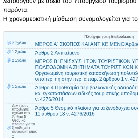
λειτουργούν με άδεια του Υπουργείου Τουρισμού 
παρόντα.
Η χρονομεριστική μίσθωση συνομολογείται για του
Πλοήγηση στη Διαβούλευση
2 Σχόλια
ΜΕΡΟΣ Α΄ ΣΚΟΠΟΣ ΚΑΙ ΑΝΤΙΚΕΙΜΕΝΟ Άρθρο
1 Σχόλιο
Άρθρο 2 Αντικείμενο
2 Σχόλια
ΜΕΡΟΣ Β΄ ΕΝΙΣΧΥΣΗ ΤΩΝ ΤΟΥΡΙΣΤΙΚΩΝ Υ
ΠΟΛΕΟΔΟΜΙΚΑ ΖΗΤΗΜΑΤΑ ΤΟΥΡΙΣΤΙΚΩΝ Κ
Οργανωμένη τουριστική κατασκήνωση πολυτε
υποπερ. ηη στην περ. α παρ. 2 άρθρου 1 ν. 42
1 Σχόλιο
Άρθρο 4 Προθεσμία περιβαλλοντικής αδειοδότ
και εγκαταστάσεων ειδικής τουριστικής υποδ
ν. 4276/2014
Δεν έχουν
Άρθρο 5 Θεσμικό πλαίσιο για τα ξενοδοχεία σ
υποβληθεί
11 άρθρου 18 ν. 4276/2016
σχόλια
στο
Άρθρο 5
Θεσμικό
πλαίσιο για τα
ξενοδοχεία
συνιδιοκτησίας
–