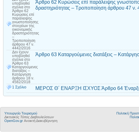
Άρθρο 62 Κυρώσεις επί παράλειψης γνωστοποί
υποβληθεί
δραστηριότητας – Τροποποίηση άρθρου 47 ν. 
σχόλια
στο
Άρθρο 62
Κυρώσεις επί
παράλειψης
γνωστοποίησης
στοιχείων της
οικονομικής
δραστηριότητας
–
Τροποποίηση
άρθρου 47 ν.
4442/2016
Δεν έχουν
Άρθρο 63 Καταργούμενες διατάξεις – Κατάργη
υποβληθεί
σχόλια
στο
Άρθρο 63
Καταργούμενες
διατάξεις –
Κατάργηση
άρθρου 18 ν.
4582/2018
1 Σχόλιο
ΜΕΡΟΣ Θ΄ ΕΝΑΡΞΗ ΙΣΧΥΟΣ Άρθρο 64 Έναρξη
Υπουργείο Τουρισμού
Πολιτική Προ
Δικτυακός Τόπος Διαβουλεύσεων
Πολιτι
OpenGov.gr
Ανοικτή Διακυβέρνηση