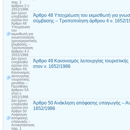
παρ. 2
άρθρου 2 ν.
1652/1986
Δεν έχουν
Άρθρο 48 Υποχρέωση του εκμισθωτή για γνωσ
υποβληθεί
σύμβασης – Τροποποίηση άρθρου 4 ν. 1652/1
σχόλια
στο
Άρθρο 48
Υποχρέωση
του
εκμισθωτή για
γνωστοποίηση
χρονομεριστικής
σύμβασης –
Τροποποίηση
άρθρου 4 ν.
1652/1986
Δεν έχουν
Άρθρο 49 Κανονισμός λειτουργίας τουριστική
υποβληθεί
στον ν. 1652/1986
σχόλια
στο
Άρθρο 49
Κανονισμός
λειτουργίας
τουριστικής
μονάδας –
Προσθήκη
άρθρου 5Α
στον ν.
1652/1986
Δεν έχουν
Άρθρο 50 Ανάκληση απόφασης υπαγωγής – Αντ
υποβληθεί
1652/1986
σχόλια
στο
Άρθρο 50
Ανάκληση
απόφασης
υπαγωγής –
Αντικατάσταση
παρ. 1