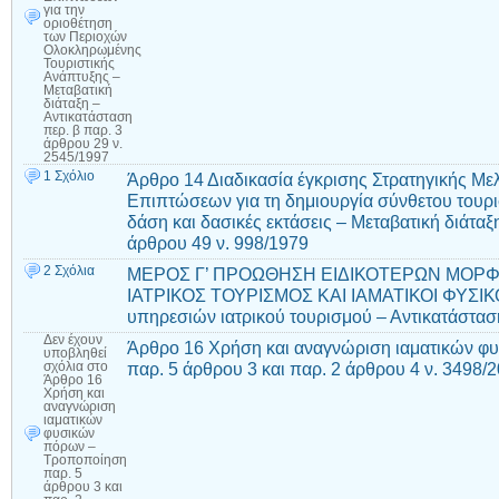
για την
οριοθέτηση
των Περιοχών
Ολοκληρωμένης
Τουριστικής
Ανάπτυξης –
Μεταβατική
διάταξη –
Αντικατάσταση
περ. β παρ. 3
άρθρου 29 ν.
2545/1997
1 Σχόλιο
Άρθρο 14 Διαδικασία έγκρισης Στρατηγικής Με
Επιπτώσεων για τη δημιουργία σύνθετου τουρι
δάση και δασικές εκτάσεις – Μεταβατική διάταξ
άρθρου 49 ν. 998/1979
2 Σχόλια
ΜΕΡΟΣ Γ’ ΠΡΟΩΘΗΣΗ ΕΙΔΙΚΟΤΕΡΩΝ ΜΟΡΦ
ΙΑΤΡΙΚΟΣ ΤΟΥΡΙΣΜΟΣ ΚΑΙ ΙΑΜΑΤΙΚΟΙ ΦΥΣΙΚ
υπηρεσιών ιατρικού τουρισμού – Αντικατάστασ
Δεν έχουν
Άρθρο 16 Χρήση και αναγνώριση ιαματικών 
υποβληθεί
παρ. 5 άρθρου 3 και παρ. 2 άρθρου 4 ν. 3498/
σχόλια
στο
Άρθρο 16
Χρήση και
αναγνώριση
ιαματικών
φυσικών
πόρων –
Τροποποίηση
παρ. 5
άρθρου 3 και