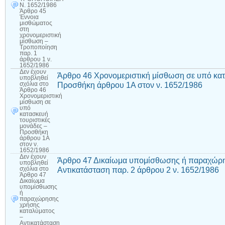
Ν. 1652/1986
Άρθρο 45
Έννοια
μισθώματος
στη
χρονομεριστική
μίσθωση –
Τροποποίηση
παρ. 1
άρθρου 1 ν.
1652/1986
Δεν έχουν
Άρθρο 46 Χρονομεριστική μίσθωση σε υπό κατ
υποβληθεί
Προσθήκη άρθρου 1Α στον ν. 1652/1986
σχόλια
στο
Άρθρο 46
Χρονομεριστική
μίσθωση σε
υπό
κατασκευή
τουριστικές
μονάδες –
Προσθήκη
άρθρου 1Α
στον ν.
1652/1986
Δεν έχουν
Άρθρο 47 Δικαίωμα υπομίσθωσης ή παραχώρη
υποβληθεί
Αντικατάσταση παρ. 2 άρθρου 2 ν. 1652/1986
σχόλια
στο
Άρθρο 47
Δικαίωμα
υπομίσθωσης
ή
παραχώρησης
χρήσης
καταλύματος
–
Αντικατάσταση