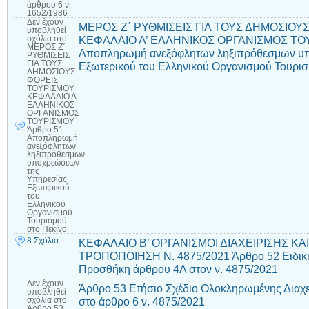
άρθρου 6 ν.
1652/1986
Δεν έχουν
ΜΕΡΟΣ Ζ΄ ΡΥΘΜΙΣΕΙΣ ΓΙΑ ΤΟΥΣ ΔΗΜΟΣΙΟΥ
υποβληθεί
ΚΕΦΑΛΑΙΟ Α’ ΕΛΛΗΝΙΚΟΣ ΟΡΓΑΝΙΣΜΟΣ ΤΟΥ
σχόλια
στο
ΜΕΡΟΣ Ζ΄
Αποπληρωμή ανεξόφλητων ληξιπρόθεσμων υ
ΡΥΘΜΙΣΕΙΣ
ΓΙΑ ΤΟΥΣ
Εξωτερικού του Ελληνικού Οργανισμού Τουρισ
ΔΗΜΟΣΙΟΥΣ
ΦΟΡΕΙΣ
ΤΟΥΡΙΣΜΟΥ
ΚΕΦΑΛΑΙΟ Α’
ΕΛΛΗΝΙΚΟΣ
ΟΡΓΑΝΙΣΜΟΣ
ΤΟΥΡΙΣΜΟΥ
Άρθρο 51
Αποπληρωμή
ανεξόφλητων
ληξιπρόθεσμων
υποχρεώσεων
της
Υπηρεσίας
Εξωτερικού
του
Ελληνικού
Οργανισμού
Τουρισμού
στο Πεκίνο
8 Σχόλια
ΚΕΦΑΛΑΙΟ Β’ ΟΡΓΑΝΙΣΜΟΙ ΔΙΑΧΕΙΡΙΣΗΣ Κ
ΤΡΟΠΟΠΟΙΗΣΗ Ν. 4875/2021 Άρθρο 52 Ειδική
Προσθήκη άρθρου 4Α στον ν. 4875/2021
Δεν έχουν
Άρθρο 53 Ετήσιο Σχέδιο Ολοκληρωμένης Διαχε
υποβληθεί
στο άρθρο 6 ν. 4875/2021
σχόλια
στο
Άρθρο 53