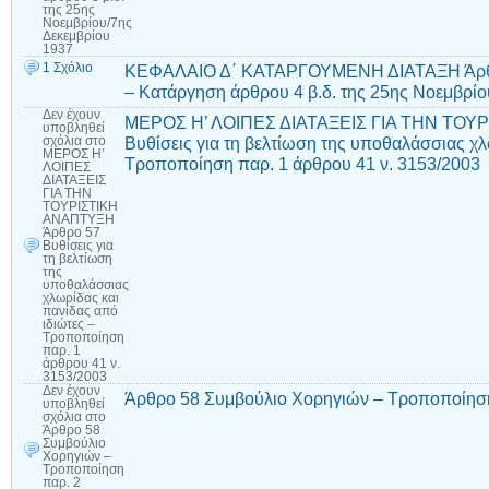
της 25ης
Νοεμβρίου/7ης
Δεκεμβρίου
1937
1 Σχόλιο
ΚΕΦΑΛΑΙΟ Δ΄ ΚΑΤΑΡΓΟΥΜΕΝΗ ΔΙΑΤΑΞΗ Άρθρο
– Κατάργηση άρθρου 4 β.δ. της 25ης Νοεμβρίο
Δεν έχουν
ΜΕΡΟΣ Η’ ΛΟΙΠΕΣ ΔΙΑΤΑΞΕΙΣ ΓΙΑ ΤΗΝ ΤΟΥ
υποβληθεί
Βυθίσεις για τη βελτίωση της υποθαλάσσιας χλ
σχόλια
στο
ΜΕΡΟΣ Η’
Τροποποίηση παρ. 1 άρθρου 41 ν. 3153/2003
ΛΟΙΠΕΣ
ΔΙΑΤΑΞΕΙΣ
ΓΙΑ ΤΗΝ
ΤΟΥΡΙΣΤΙΚΗ
ΑΝΑΠΤΥΞΗ
Άρθρο 57
Βυθίσεις για
τη βελτίωση
της
υποθαλάσσιας
χλωρίδας και
πανίδας από
ιδιώτες –
Τροποποίηση
παρ. 1
άρθρου 41 ν.
3153/2003
Δεν έχουν
Άρθρο 58 Συμβούλιο Χορηγιών – Τροποποίηση
υποβληθεί
σχόλια
στο
Άρθρο 58
Συμβούλιο
Χορηγιών –
Τροποποίηση
παρ. 2