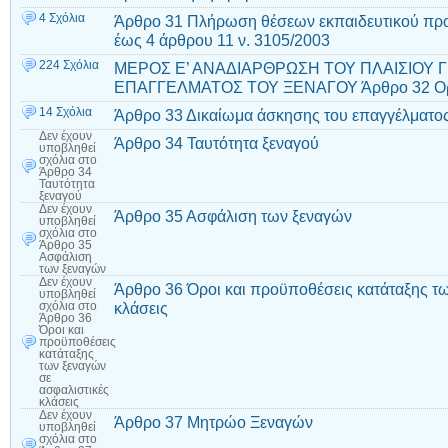
4 Σχόλια
Άρθρο 31 Πλήρωση θέσεων εκπαιδευτικού πρ
έως 4 άρθρου 11 ν. 3105/2003
224 Σχόλια
ΜΕΡΟΣ Ε’ ΑΝΑΔΙΑΡΘΡΩΣΗ ΤΟΥ ΠΛΑΙΣΙΟΥ Γ
ΕΠΑΓΓΕΛΜΑΤΟΣ ΤΟΥ ΞΕΝΑΓΟΥ Άρθρο 32 Ορ
14 Σχόλια
Άρθρο 33 Δικαίωμα άσκησης του επαγγέλματος
Δεν έχουν
Άρθρο 34 Ταυτότητα ξεναγού
υποβληθεί
σχόλια
στο
Άρθρο 34
Ταυτότητα
ξεναγού
Δεν έχουν
Άρθρο 35 Ασφάλιση των ξεναγών
υποβληθεί
σχόλια
στο
Άρθρο 35
Ασφάλιση
των ξεναγών
Δεν έχουν
Άρθρο 36 Όροι και προϋποθέσεις κατάταξης τω
υποβληθεί
κλάσεις
σχόλια
στο
Άρθρο 36
Όροι και
προϋποθέσεις
κατάταξης
των ξεναγών
σε
ασφαλιστικές
κλάσεις
Δεν έχουν
Άρθρο 37 Μητρώο Ξεναγών
υποβληθεί
σχόλια
στο