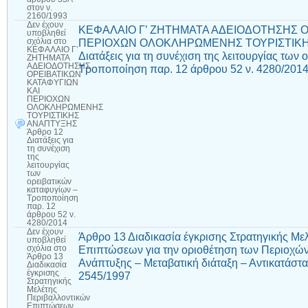
στον ν.
2160/1993
Δεν έχουν
ΚΕΦΑΛΑΙΟ Γ’ ΖΗΤΗΜΑΤΑ ΑΔΕΙΟΔΟΤΗΣΗΣ Ο
υποβληθεί
ΠΕΡΙΟΧΩΝ ΟΛΟΚΛΗΡΩΜΕΝΗΣ ΤΟΥΡΙΣΤΙΚΗ
σχόλια
στο
ΚΕΦΑΛΑΙΟ Γ’
Διατάξεις για τη συνέχιση της λειτουργίας των
ΖΗΤΗΜΑΤΑ
ΑΔΕΙΟΔΟΤΗΣΗΣ
Τροποποίηση παρ. 12 άρθρου 52 ν. 4280/201
ΟΡΕΙΒΑΤΙΚΩΝ
ΚΑΤΑΦΥΓΙΩΝ
ΚΑΙ
ΠΕΡΙΟΧΩΝ
ΟΛΟΚΛΗΡΩΜΕΝΗΣ
ΤΟΥΡΙΣΤΙΚΗΣ
ΑΝΑΠΤΥΞΗΣ
Άρθρο 12
Διατάξεις για
τη συνέχιση
της
λειτουργίας
των
ορειβατικών
καταφυγίων –
Τροποποίηση
παρ. 12
άρθρου 52 ν.
4280/2014
Δεν έχουν
Άρθρο 13 Διαδικασία έγκρισης Στρατηγικής Με
υποβληθεί
Επιπτώσεων για την οριοθέτηση των Περιοχώ
σχόλια
στο
Άρθρο 13
Ανάπτυξης – Μεταβατική διάταξη – Αντικατάστα
Διαδικασία
έγκρισης
2545/1997
Στρατηγικής
Μελέτης
Περιβαλλοντικών
Επιπτώσεων