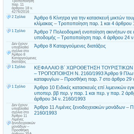
Τροποποίηση
παρ. 11
άρθρου 18 ν.
4276/2016
2 Σχόλια
Άρθρο 6 Κίνητρα για την κατασκευή μικτών το
κλίμακας – Τροποποίηση παρ. 1 και 4 άρθρου 
1 Σχόλιο
Άρθρο 7 Πολεοδομική ενοποίηση ακινήτων σε ε
υποδομής – Τροποποίηση παρ. 4 άρθρου 24 ν
Δεν έχουν
Άρθρο 8 Καταργούμενες διατάξεις
υποβληθεί
σχόλια
στο
Άρθρο 8
Καταργούμενες
διατάξεις
1 Σχόλιο
ΚΕΦΑΛΑΙΟ Β΄ ΧΩΡΟΘΕΤΗΣΗ ΤΟΥΡΙΣΤΙΚΩΝ
– ΤΡΟΠΟΠΟΙΗΣΗ Ν. 2160/1993 Άρθρο 9 Πλωτές
καταφυγίων – Προσθήκη παρ. 7 στο άρθρο 29 
1 Σχόλιο
Άρθρο 10 Ειδικές κατασκευές επί λιμενικών 
υποπερ. ββ περ. γ παρ. 1 και περ. γ παρ. 2 άρ
άρθρου 34 ν. 2160/1993
Δεν έχουν
Άρθρο 11 Λιμένες ξενοδοχειακών μονάδων – Π
υποβληθεί
2160/1993
σχόλια
στο
Άρθρο 11
Λιμένες
ξενοδοχειακών
μονάδων –
Προσθήκη
άρθρου 35Α