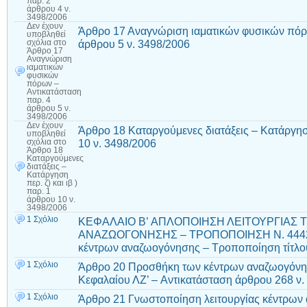
παρ. 2
άρθρου 4 ν.
3498/2006
Δεν έχουν
Άρθρο 17 Αναγνώριση ιαματικών φυσικών πόρ
υποβληθεί
άρθρου 5 ν. 3498/2006
σχόλια
στο
Άρθρο 17
Αναγνώριση
ιαματικών
φυσικών
πόρων –
Αντικατάσταση
παρ. 4
άρθρου 5 ν.
3498/2006
Δεν έχουν
Άρθρο 18 Καταργούμενες διατάξεις – Κατάργηση 
υποβληθεί
10 ν. 3498/2006
σχόλια
στο
Άρθρο 18
Καταργούμενες
διατάξεις –
Κατάργηση
περ. ζ) και ιβ )
παρ. 1
άρθρου 10 ν.
3498/2006
1 Σχόλιο
ΚΕΦΑΛΑΙΟ Β’ AΠΛΟΠΟΙΗΣΗ ΛΕΙΤΟΥΡΓΙΑΣ
ΑΝΑΖΩΟΓΟΝΗΣΗΣ – ΤΡΟΠΟΠΟΙΗΣΗ Ν. 4442/
κέντρων αναζωογόνησης – Τροποποίηση τίτλου
1 Σχόλιο
Άρθρο 20 Προσθήκη των κέντρων αναζωογόνησ
Κεφαλαίου ΛΖ’ – Aντικατάσταση άρθρου 268 ν.
1 Σχόλιο
Άρθρο 21 Γνωστοποίηση λειτουργίας κέντρων 