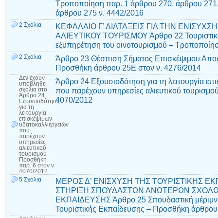
Τροποποίηση παρ. 1 άρθρου 270, άρθρου 271, 
άρθρου 275 ν. 4442/2016
2 Σχόλια
ΚΕΦΑΛΑΙΟ Γ’ ΔΙΑΤΑΞΕΙΣ ΓΙΑ ΤΗΝ ΕΝΙΣΥΧΣ
ΑΛΙΕΥΤΙΚΟΥ ΤΟΥΡΙΣΜΟΥ Άρθρο 22 Τουριστικά 
εξυπηρέτηση του οινοτουρισμού – Τροποποίησ
2 Σχόλια
Άρθρο 23 Θέσπιση Σήματος Επισκέψιμου Αποσ
Προσθήκη άρθρου 25Ε στον ν. 4276/2014
Δεν έχουν
Άρθρο 24 Εξουσιοδότηση για τη λειτουργία επ
υποβληθεί
που παρέχουν υπηρεσίες αλιευτικού τουρισμού
σχόλια
στο
Άρθρο 24
4070/2012
Εξουσιοδότηση
για τη
λειτουργία
επισκέψιμων
υδατοκαλλιεργειών
που
παρέχουν
υπηρεσίες
αλιευτικού
τουρισμού –
Προσθήκη
παρ. 6 στον ν.
4070/2012
5 Σχόλια
ΜΕΡΟΣ Δ’ ΕΝΙΣΧΥΣΗ ΤΗΣ ΤΟΥΡΙΣΤΙΚΗΣ ΕΚ
ΣΤΗΡΙΞΗ ΣΠΟΥΔΑΣΤΩΝ ΑΝΩΤΕΡΩΝ ΣΧΟΛΩ
ΕΚΠΑΙΔΕΥΣΗΣ Άρθρο 25 Σπουδαστική μέριμν
Τουριστικής Εκπαίδευσης – Προσθήκη άρθρου 