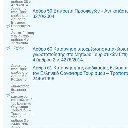
άρθρου 38 ν.
4276/2014
Δεν έχουν
Άρθρο 59 Επιτροπή Προσφυγών – Αντικατάστασ
υποβληθεί
3270/2004
σχόλια
στο
Άρθρο 59
Επιτροπή
Προσφυγών
–
Αντικατάσταση
περ. δ) παρ. 6
άρθρου 4 ν.
3270/2004
1 Σχόλιο
Άρθρο 60 Κατάργηση υποχρέωσης καταχώριση
γνωστοποίησης στο Μητρώο Τουριστικών Επιχ
4 άρθρου 2 ν. 4276/2014
Δεν έχουν
Άρθρο 61 Κατάργηση της διαδικασίας θεώρηση
υποβληθεί
τον Ελληνικό Οργανισμό Τουρισμού – Τροποπο
σχόλια
στο
Άρθρο 61
2446/1996
Κατάργηση
της
διαδικασίας
θεώρησης
του
καταλόγου
επιβατών από
τον Ελληνικό
Οργανισμό
Τουρισμού –
Τροποποίηση
παρ. 2
άρθρου 3 ν.
2446/1996
Δεν έχουν