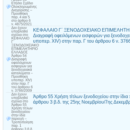
Ετήσιο Σχέδιο
Ολοκληρωμένης
Διαχείρισης –
Προσθήκη
παρ. 4 και 5
στο άρθρο 6
ν. 4875/2021
Δεν έχουν
ΚΕΦΑΛΑΙΟ Γ΄ ΞΕΝΟΔΟΧΕΙΑΚΟ ΕΠΙΜΕΛΗΤΗΡ
υποβληθεί
Διαγραφή οφειλόμενων εισφορών για ξενοδοχε
σχόλια
στο
ΚΕΦΑΛΑΙΟ
υποπερ. XIV) στην παρ. Γ του άρθρου 6 ν. 376
Γ΄
ΞΕΝΟΔΟΧΕΙΑΚΟ
ΕΠΙΜΕΛΗΤΗΡΙΟ
ΕΛΛΑΔΟΣ
Άρθρο 54
Διαγραφή
οφειλόμενων
εισφορών για
ξενοδοχειακά
καταλύματα –
Προσθήκη
υποπερ. XIV)
στην παρ. Γ
του άρθρου 6
ν. 3766/2009
Δεν έχουν
Άρθρο 55 Χρήση τίτλων ξενοδοχείου στην ίδια
υποβληθεί
άρθρου 3 β.δ. της 25ης Νοεμβρίου/7ης Δεκεμβ
σχόλια
στο
Άρθρο 55
Χρήση τίτλων
ξενοδοχείου
στην ίδια
περιοχή –
Τροποποίηση
παρ. 1
άρθρου 3 β.δ.