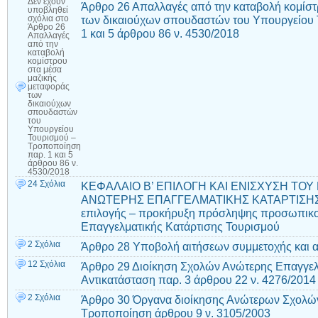
Δεν έχουν
Άρθρο 26 Απαλλαγές από την καταβολή κομίστ
υποβληθεί
των δικαιούχων σπουδαστών του Υπουργείου 
σχόλια
στο
Άρθρο 26
1 και 5 άρθρου 86 ν. 4530/2018
Απαλλαγές
από την
καταβολή
κομίστρου
στα μέσα
μαζικής
μεταφοράς
των
δικαιούχων
σπουδαστών
του
Υπουργείου
Τουρισμού –
Τροποποίηση
παρ. 1 και 5
άρθρου 86 ν.
4530/2018
24 Σχόλια
ΚΕΦΑΛΑΙΟ Β’ ΕΠΙΛΟΓΗ ΚΑΙ ΕΝΙΣΧΥΣΗ ΤΟ
ΑΝΩΤΕΡΗΣ ΕΠΑΓΓΕΛΜΑΤΙΚΗΣ ΚΑΤΑΡΤΙΣΗΣ Τ
επιλογής – προκήρυξη πρόσληψης προσωπικο
Επαγγελματικής Κατάρτισης Τουρισμού
2 Σχόλια
Άρθρο 28 Υποβολή αιτήσεων συμμετοχής και α
12 Σχόλια
Άρθρο 29 Διοίκηση Σχολών Ανώτερης Επαγγελ
Αντικατάσταση παρ. 3 άρθρου 22 ν. 4276/2014
2 Σχόλια
Άρθρο 30 Όργανα διοίκησης Ανώτερων Σχολών
Τροποποίηση άρθρου 9 ν. 3105/2003