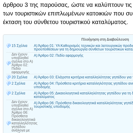
άρθρου 3 της παρούσας, ώστε να καλύπτουν τις
των τουριστικών επιπλωμένων κατοικιών που συ
έκταση του σύνθετου τουριστικού καταλύματος.
Πλοήγηση στη Διαβούλευση
15 Σχόλια
Α) Άρθρο 01: ΥΑ Καθορισμός τεχνικών και λειτουργικών προδ
προϋποθέσεων για τη δημιουργία σύνθετων τουριστικών κατα
Δεν έχουν
Α) Άρθρο 02: Πεδίο εφαρμογής
υποβληθεί
σχόλια
στο Α)
Άρθρο 02:
Πεδίο
εφαρμογής
20 Σχόλια
Α) Άρθρο 03: Ελάχιστα κριτήρια καταλληλότητας γηπέδου για
2 Σχόλια
Α) Άρθρο 04: Πρόσθετα κριτήρια καταλληλότητας γηπέδου ανάλ
υποδομής
2 Σχόλια
Α) Άρθρο 05: Δικαιολογητικά καταλληλότητας γηπέδου για τη 
καταλύματος
Δεν έχουν
Α) Άρθρο 06: Πρόσθετα δικαιολογητικά καταλληλότητας γηπέδο
υποβληθεί
τουριστικής υποδομής
σχόλια
στο Α)
Άρθρο 06:
Πρόσθετα
δικαιολογητικά
καταλληλότητας
γηπέδου
ανάλογα με