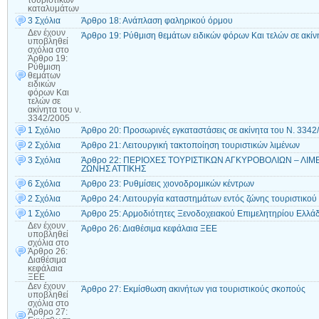
καταλυμάτων
3 Σχόλια
Άρθρο 18: Ανάπλαση φαληρικού όρμου
Δεν έχουν
Άρθρο 19: Ρύθμιση θεμάτων ειδικών φόρων Και τελών σε ακίν
υποβληθεί
σχόλια
στο
Άρθρο 19:
Ρύθμιση
θεμάτων
ειδικών
φόρων Και
τελών σε
ακίνητα του ν.
3342/2005
1 Σχόλιο
Άρθρο 20: Προσωρινές εγκαταστάσεις σε ακίνητα του Ν. 3342
2 Σχόλια
Άρθρο 21: Λειτουργική τακτοποίηση τουριστικών λιμένων
3 Σχόλια
Άρθρο 22: ΠΕΡΙΟΧΕΣ ΤΟΥΡΙΣΤΙΚΩΝ ΑΓΚΥΡΟΒΟΛΙΩΝ – Λ
ΖΩΝΗΣ ΑΤΤΙΚΗΣ
6 Σχόλια
Άρθρο 23: Ρυθμίσεις χιονοδρομικών κέντρων
2 Σχόλια
Άρθρο 24: Λειτουργία καταστημάτων εντός ζώνης τουριστικού 
1 Σχόλιο
Άρθρο 25: Αρμοδιότητες Ξενοδοχειακού Επιμελητηρίου Ελλά
Δεν έχουν
Άρθρο 26: Διαθέσιμα κεφάλαια ΞΕΕ
υποβληθεί
σχόλια
στο
Άρθρο 26:
Διαθέσιμα
κεφάλαια
ΞΕΕ
Δεν έχουν
Άρθρο 27: Εκμίσθωση ακινήτων για τουριστικούς σκοπούς
υποβληθεί
σχόλια
στο
Άρθρο 27: