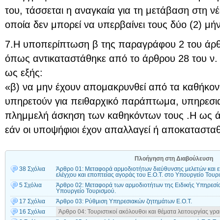
του, τάσσεται η αναγκαία για τη μετάβαση στη ν
οποία δεν μπορεί να υπερβαίνει τους δύο (2) μή
7.Η υποπερίπτωση β της παραγράφου 2 του άρθρ
όπως αντικαταστάθηκε από το άρθρου 28 του ν. 
ως εξής:
«β) να μην έχουν απομακρυνθεί από τα καθήκον
υπηρετούν για πειθαρχικό παράπτωμα, υπηρεσι
πλημμελή άσκηση των καθηκόντων τους .Η ως ά
εάν οι υποψήφιοι έχον απαλλαγεί ή αποκατασταθ
Πλοήγηση στη Διαβούλευση
38 Σχόλια
Άρθρο 01: Μεταφορά αρμοδιοτήτων διεύθυνσης μελετών και ε
ελέγχου και εποπτείας αγοράς του Ε.Ο.Τ. στο Υπουργείο Τουρ
5 Σχόλια
Άρθρο 02: Μεταφορά των αρμοδιοτήτων της Ειδικής Υπηρεσία
Υπουργείο Τουρισμού.
17 Σχόλια
Άρθρο 03: Ρύθμιση Υπηρεσιακών ζητημάτων Ε.Ο.Τ.
16 Σχόλια
Άρθρο 04: Τουριστικοί ακόλουθοι και θέματα λειτουργίας γρα