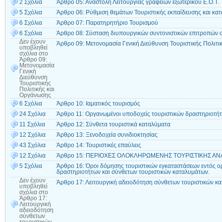
2 Σχόλια
Άρθρο 05: Αναστολή Λειτουργίας γραφείων εξωτερικού Ε.Ο.Τ.
5 Σχόλια
Άρθρο 06: Ρύθμιση θεμάτων Τουριστικής εκπαίδευσης και κατ
6 Σχόλια
Άρθρο 07: Παρατηρητήριο Τουρισμού
6 Σχόλια
Άρθρο 08: Σύσταση διυπουργικών συντονιστικών επιτροπών 
Δεν έχουν
Άρθρο 09: Μετονομασία Γενική Διεύθυνση Τουριστικής Πολιτ
υποβληθεί
σχόλια
στο
Άρθρο 09:
Μετονομασία
Γενική
Διεύθυνση
Τουριστικής
Πολιτικής και
Οργάνωσης
6 Σχόλια
Άρθρο 10: Ιαματικός τουρισμός
24 Σχόλια
Άρθρο 11: Οργανωμένοι υποδοχείς τουριστικών δραστηριοτή
11 Σχόλια
Άρθρο 12: Σύνθετα τουριστικά καταλύματα
12 Σχόλια
Άρθρο 13: Ξενοδοχεία συνιδιοκτησίας
43 Σχόλια
Άρθρο 14: Τουριστικές επαύλεις
12 Σχόλια
Άρθρο 15: ΠΕΡΙΟΧΕΣ ΟΛΟΚΛΗΡΩΜΕΝΗΣ ΤΟΥΡΙΣΤΙΚΗΣ ΑΝ
5 Σχόλια
Άρθρο 16: Όροι δόμησης τουριστικών εγκαταστάσεων εντός 
δραστηριοτήτων και σύνθετων τουριστικών καταλυμάτων.
Δεν έχουν
Άρθρο 17: Λειτουργική αδειοδότηση σύνθετων τουριστικών κ
υποβληθεί
σχόλια
στο
Άρθρο 17:
Λειτουργική
αδειοδότηση
σύνθετων
τουριστικών