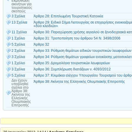
Εκμίσθωση
ακινήτων για
τουριστικούς
σκοπούς
3 Σχόλια
Άρθρο 28: Επιπλωμένη Τουριστική Κατοικία
13 Σχόλια
Άρθρο 29: Ειδικό Σήμα Λειτουργίας σε επιχειρήσεις ενοικιαζ
«δύο κλειδιών»
11 Σχόλια
Άρθρο 30: Παραχώρηση χρήσης αιγιαλού σε ξενοδοχειακά κα
1 Σχόλιο
Άρθρο 31: Τροποποίηση του άρθρου 54 Ν. 3498/2006
5 Σχόλια
Άρθρο 32
2 Σχόλια
Άρθρο 33: Ρύθμιση θεμάτων ειδικών τουριστικών λεωφορείων
3 Σχόλια
Άρθρο 34: Ρύθμιση θεμάτων γραφείων ενοικίασης μοτοσυκλετ
1 Σχόλιο
Άρθρο 35: Δρομολόγια τουριστικών λεωφορείων
3 Σχόλια
Άρθρο 36: Συμπλήρωση διατάξεων ν. 4093/2012
5 Σχόλια
Άρθρο 37: Κλιμάκια ελέγχου Υπουργείου Τουρισμού του άρθρ
Δεν έχουν
Άρθρο 38: Ακίνητα της Ελληνικής Ολυμπιακής Επιτροπής
υποβληθεί
σχόλια
στο
Άρθρο 38:
Ακίνητα της
Ελληνικής
Ολυμπιακής
Επιτροπής