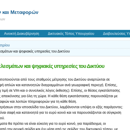
 και Μεταφορών
εων
Ανοικτή Διακυβέρνηση
Δικτυακός Τόπος Υπουργείου
Διαβουλεύσεις Υ
τηρίου
σμάτων και ψηφιακές υπηρεσίες του Δικτύου
λεσμάτων και ψηφιακές υπηρεσίες του Δικτύου
τοποιούνται από τους σταθμούς μέτρησης του Δικτύου αναρτώνται σε
φή απλών και κατανοητών διαγραμμάτων ανά γεωγραφική περιοχή. Επίσης,
 τιμή σε V/m και ο συνολικός λόγος έκθεσης). Επίσης, οι θέσεις εγκατάστασης
απεικόνισης για όλη τη χώρα. Η κάθε θέση εγκατάστασης παρουσιάζεται με
αφιών και λοιπών πληροφοριών για τη κάθε θέση.
ρήσεων στην ιστοσελίδα του Δικτύου, λαμβάνονται υπόψη οι εξής παράγοντες:
ίναι σαφή και κατανοητά για το ευρύ κοινό και να παρουσιάζονται σε σύγκριση
ού.
α θα πρέπει να είναι εύκολη για το ευρύ κοινό, για παράδειγμα, οι
πό την αρχική σελίδα και όχι μέσα από τις σελίδες του δικτυακού τόπου, με