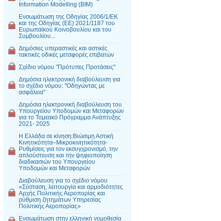
Information Modelling (BIM)
Ενσωμάτωση της Οδηγίας 2006/1/ΕΚ
και της Οδηγίας (ΕΕ) 2021/1187 του
Ευρωπαϊκού Κοινοβουλίου και του
Συμβουλίου...
Δημόσιες υπεραστικές και αστικές
τακτικές οδικές μεταφορές επιβατών
Σχέδιο νόμου "Πρότυπες Προτάσεις"
Δημόσια ηλεκτρονική διαβούλευση για
το σχέδιο νόμου: "Οδηγώντας με
ασφάλεια"
Δημόσια ηλεκτρονική διαβούλευση του
Υπουργείου Υποδομών και Μεταφορών
για το Τομεακό Πρόγραμμα Ανάπτυξης
2021- 2025
Η Ελλάδα σε κίνηση:Βιώσιμη Αστική
Κινητικότητα–Μικροκινητικότητα-
Ρυθμίσεις για τον εκσυγχρονισμό, την
απλούστευση και την ψηφιοποίηση
διαδικασιών του Υπουργείου
Υποδομών και Μεταφορών
Διαβούλευση για το σχέδιο νόμου
«Σύσταση, λειτουργία και αρμοδιότητες
Αρχής Πολιτικής Αεροπορίας και
ρύθμιση ζητημάτων Υπηρεσίας
Πολιτικής Αεροπορίας»
Ενσωμάτωση στην ελληνική νομοθεσία