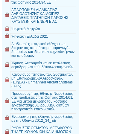
της Οδηγίας 2014/94/EE
ΑΠΛΟΠΟΙΗΣΗ ΔΙΑΔΙΚΑΣΙΑΣ
ΑΔΕΙΟΔΟΤΗΣΗΣ ΚΑΙ ΛΟΙΠΕΣ
ΔΙΑΤΑΞΕΙΣ ΠΡΑΤΗΡΙΩΝ ΠΑΡΟΧΗΣ
ΚΑΥΣΙΜΩΝ ΚΑΙ ΕΝΕΡΓΕΙΑΣ
Ψηφιακό Μητρώο
Ψηφιακή Ελλάδα 2021
Διαδικασίες κεντρικού ελέγχου και
διαφάνειας στο σύστημα παραγωγής
δημοσίων και ιδιωτικών τεχνικών έργων
και υποδομών
Ίδρυση, λειτουργία και εκμετάλλευση
αεροδρομίων επί υδάτινων επιφανειών
Κανονισμός πτήσεων των Συστημάτων
μη Επανδρωμένων Αεροσκαφών
(ΣμηΕΑ) - Unmanned Aircraft Systems
(UAS)
Προσαρμογή της Εθνικής Νομοθεσίας
στις προβλέψεις της Οδηγίας 2014/61/
ΕΕ για μέτρα μείωσης του κόστους
εγκατάστασης υψίρρυθμων δικτύων
ηλεκτρονικών επικοινωνιών
Εναρμόνιση της ελληνικής νομοθεσίας
με την Οδηγία 2012_34_ΕΕ
ΡΥΘΜΙΣΕΙΣ ΘΕΜΑΤΩΝ ΜΕΤΑΦΟΡΩΝ,
ΤΗΛΕΠΙΚΟΙΝΩΝΙΩΝ ΚΑΙ ΔΗΜΟΣΙΩΝ