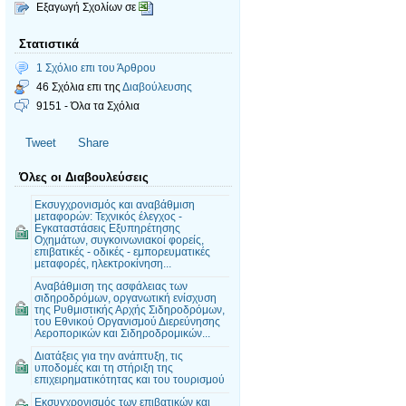
Εξαγωγή Σχολίων σε
Στατιστικά
1 Σχόλιο επι του Άρθρου
46 Σχόλια επι της
Διαβούλευσης
9151 - Όλα τα Σχόλια
Tweet
Share
Όλες οι Διαβουλεύσεις
Εκσυγχρονισμός και αναβάθμιση
μεταφορών: Τεχνικός έλεγχος -
Εγκαταστάσεις Εξυπηρέτησης
Οχημάτων, συγκοινωνιακοί φορείς,
επιβατικές - οδικές - εμπορευματικές
μεταφορές, ηλεκτροκίνηση...
Αναβάθμιση της ασφάλειας των
σιδηροδρόμων, οργανωτική ενίσχυση
της Ρυθμιστικής Αρχής Σιδηροδρόμων,
του Εθνικού Οργανισμού Διερεύνησης
Αεροπορικών και Σιδηροδρομικών...
Διατάξεις για την ανάπτυξη, τις
υποδομές και τη στήριξη της
επιχειρηματικότητας και του τουρισμού
Εκσυγχρονισμός των επιβατικών και