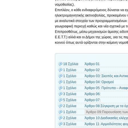
νομοθεσίας).
Επιπλέον, ο κάθε ενδιαφερόμενος δύναται να ε
ηλεκτρομαγνητικής ακτινοβολίας, προκειμένου 
με αναλυτικά στοιχεία των προγραμματισμένων 
γεωγραφική περιοχή καθώς και νέα σχετικά με τ
Επιπροσθέτως, μέσω μηχανισμών άμεσης ειδοποίη
Ε.Ε.Τ.Τ.) αλλά και οι Δήμοι της χώρας, για τις 
κοινού όπως αυτά ορίζονται στην κείμενη νομοθ
18 Σχόλια
Άρθρο 01
1 Σχόλιο
Άρθρο 02
1 Σχόλιο
Άρθρο 03: Σκοπός και Αντικ
1 Σχόλιο
Άρθρο 04: Ορισμοί
1 Σχόλιο
Άρθρο 05: Πρότυπα – Αναφ
3 Σχόλια
Άρθρο 06:
5 Σχόλια
Άρθρο 07:
2 Σχόλια
Άρθρο 08:Σύγκριση με τα όρ
1 Σχόλιο
Άρθρο 09:Παρουσίαση των 
2 Σχόλια
Άρθρο 10:Διαδικασίες ελέγχ
3 Σχόλια
Άρθρο 11: Αρμοδιότητες φο