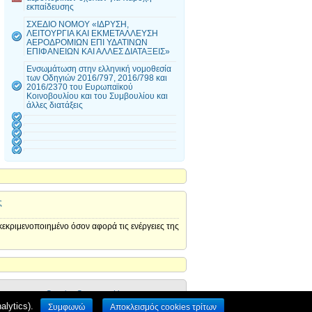
εκπαίδευσης
ΣΧΕΔΙΟ ΝΟΜΟY «ΙΔΡΥΣΗ,
ΛΕΙΤΟΥΡΓΙΑ ΚΑΙ ΕΚΜΕΤΑΛΛΕΥΣΗ
ΑΕΡΟΔΡΟΜΙΩΝ ΕΠΙ ΥΔΑΤΙΝΩΝ
ΕΠΙΦΑΝΕΙΩΝ ΚΑΙ ΑΛΛΕΣ ΔΙΑΤΑΞΕΙΣ»
Ενσωμάτωση στην ελληνική νομοθεσία
των Οδηγιών 2016/797, 2016/798 και
2016/2370 του Ευρωπαϊκού
Κοινοβουλίου και του Συμβουλίου και
άλλες διατάξεις
ς
εκριμενοποιημένο όσον αφορά τις ενέργειες της
Creative Commons License
lytics).
Συμφωνώ
Αποκλεισμός cookies τρίτων