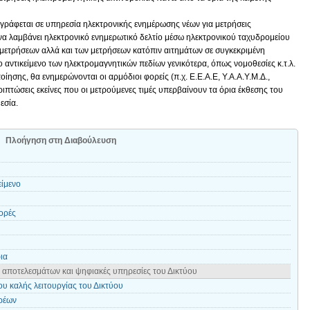
γγράφεται σε υπηρεσία ηλεκτρονικής ενημέρωσης νέων για μετρήσεις
να λαμβάνει ηλεκτρονικό ενημερωτικό δελτίο μέσω ηλεκτρονικού ταχυδρομείου
μετρήσεων αλλά και των μετρήσεων κατόπιν αιτημάτων σε συγκεκριμένη
ο αντικείμενο των ηλεκτρομαγνητικών πεδίων γενικότερα, όπως νομοθεσίες κ.τ.λ.
σης, θα ενημερώνονται οι αρμόδιοι φορείς (π.χ. Ε.Ε.Α.Ε, Υ.Α.Α.Υ.Μ.Δ.,
περιπτώσεις εκείνες που οι μετρούμενες τιμές υπερβαίνουν τα όρια έκθεσης του
εσία.
Πλοήγηση στη Διαβούλευση
είμενο
ορές
ια
αποτελεσμάτων και ψηφιακές υπηρεσίες του Δικτύου
ου καλής λειτουργίας του Δικτύου
ρέων