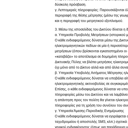
δύσκολη πρόσβαση.
γ. Λεπτομερείς πληροφορίες: Παρουσιάζονται όλ
περιγραφή της θέσης μέτρησης (μέσω της γεωγ
και η περιγραφή του μετρητικού εξοπλισμού.
3. Μέσω της ιστοσελίδας του Δικτύου δίνεται η
α. Υπηρεσία Προβολής Μετρήσεων (ιστορικού μ
Ο κάθε ενδιαφερόμενος δύναται μέσω της Δικτυ
ηλεκτρομαγνητικών πεδίων σε μία ή περισσότερ
μετρήσεων (όπου βρίσκονται εγκατεστημένοι ο
«κατεβάζει» το αποτέλεσμα σε δομημένη πληροφ
Δικτυακής Πύλης να βλέπει μετρήσεις ηλεκτρομ
όχι μόνο από το Δίκτυο αλλά και από άλλα συ
β. Υπηρεσία Υποβολής Αιτήματος Μέτρησης ηλε
Ο κάθε ενδιαφερόμενος δύναται να υποβάλει αίτ
ηλεκτρομαγνητικής ακτινοβολίας σε συγκεκριμέ
Επίσης, ο κάθε ενδιαφερόμενος δύναται να υποβ
πληροφορίες μέσω του Δικτύου και να λαμβάνει
η απάντηση προς τον πολίτη θα γίνεται ηλεκτρ
πληροφορίες για τη χρήση του συνόλου του συσ
γ. Υπηρεσία Άμεσης-Περιοδικής Ενημέρωσης
Ο κάθε ενδιαφερόμενος δύναται να εγγράφεται 
ταχυδρομείου ή αποστολής SMS, κλπ.) σχετικά 
γενικού ενδιαφέροντος (όπως για παράδειγμα μ