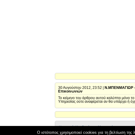
30 Αυγούστου 2012, 23:52 |
Ν.ΜΠΕΝΜΑΓΙΩΡ – 
Επικοινωνιών
Το κείμενο του άρθρου αυτού καλύπτει μόνο το
Υπηρεσίας ούτε αναφέρεται αν θα υπάρχει ή όχ
Υπουργείο Υποδομών και Μεταφορών
Δικτυακός Τόπος Διαβουλεύσεων
Ο ιστότοπος χρησιμοποιεί cookies για τη βελτίωση της λ
OpenGov.gr
Ανοικτή Διακυβέρνηση