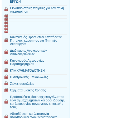
ΕΡΓΩΝ
Εκκαθαρίστριες εταιρείες για λογιστική
τακτοποίηση
Κανονισμός Πρόσθετων Απαιτήσεων
Πτητικής Ικανότητας για Πτητικές
Λειτουργίες
Διαδικασίες Αναγκαστικών
Απαλλοτριώσεων
Κανονισμός Λειτουργίας
Παρατηρητηρίου
ΚΥΑ ΧΡΗΜΑΤΟΔΟΤΗΣΗ
Ηλεκτρονικές Επικοινωνίες
Ζώνες ασφαλείας
Οχήματα Ειδικής Χρήσης
Προϋποθέσεις άσκησης επαγγέλματος
τεχνίτη μηχανημάτων και όροι ίδρυσης
και λειτουργίας συνεργείων επισκευής
τους
Αδειοδότηση και λειτουργία
αεροπορικών σχολών για παροχή