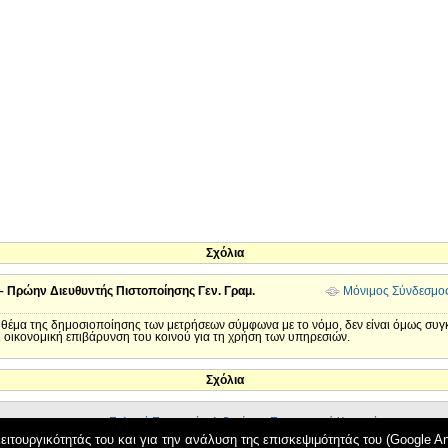
Σχόλια
Πρώην Διευθυντής Πιστοποίησης Γεν. Γραμ.
Μόνιμος Σύνδεσμο
 θέμα της δημοσιοποίησης των μετρήσεων σύμφωνα με το νόμο, δεν είναι όμως συγκ
ι οικονομική επιβάρυνση του κοινού για τη χρήση των υπηρεσιών.
Σχόλια
Πολιτική Προστασίας Δεδομένων Προσωπικού Χαρακτήρα
Πολιτική Ασφαλείας και Πολιτική Cookies
ειτουργικότητάς του και για την ανάλυση της επισκεψιμότητάς του (Google Ana
Όροι Χρήσης