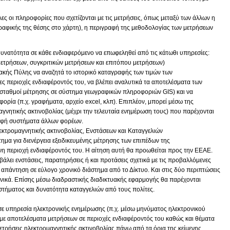
ες οι πληροφορίες που σχετίζονται με τις μετρήσεις, όπως μεταξύ των άλλων η
ραφικής της θέσης στο χάρτη), η περιγραφή της μεθοδολογίας των μετρήσεων
 δυνατότητα σε κάθε ενδιαφερόμενο να επωφεληθεί από τις κάτωθι υπηρεσίες:
ετρήσεων, συγκριτικών μετρήσεων και επιτόπου μετρήσεων)
ακής Πύλης να αναζητά το ιστορικό καταγραφής των τιμών των
ες περιοχές ενδιαφέροντός του, να βλέπει αναλυτικά τα αποτελέσματα των
ι σταθμοί μέτρησης σε σύστημα γεωγραφικών πληροφοριών GIS) και να
ορία (π.χ. γραφήματα, αρχείο excel, κλπ). Επιπλέον, μπορεί μέσω της
αγνητικής ακτινοβολίας (μέχρι την τελευταία ενημέρωση τους) που παρέχονται
ναφή συστήματα άλλων φορέων.
κτρομαγνητικής ακτινοβολίας, Ενστάσεων και Καταγγελιών
ημα για διενέργεια εξειδικευμένης μέτρησης των επιπέδων της
νη περιοχή ενδιαφέροντός του. Η αίτηση αυτή θα προωθείται προς την ΕΕΑΕ.
άλει ενστάσεις, παρατηρήσεις ή και προτάσεις σχετικά με τις προβαλλόμενες
 απάντηση σε εύλογο χρονικό διάστημα από το Δίκτυο. Και στις δύο περιπτώσεις
ονικά. Επίσης μέσω διαδραστικής διαδικτυακής εφαρμογής θα παρέχονται
τήματος και δυνατότητα καταγγελιών από τους πολίτες.
σε υπηρεσία ηλεκτρονικής ενημέρωσης (π.χ. μέσω μηνύματος ηλεκτρονικού
με αποτελέσματα μετρήσεων σε περιοχές ενδιαφέροντός του καθώς και θέματα
ετρήσεις ηλεκτρομαγνητικής ακτινοβολίας πάνω από τα όρια της κείμενης