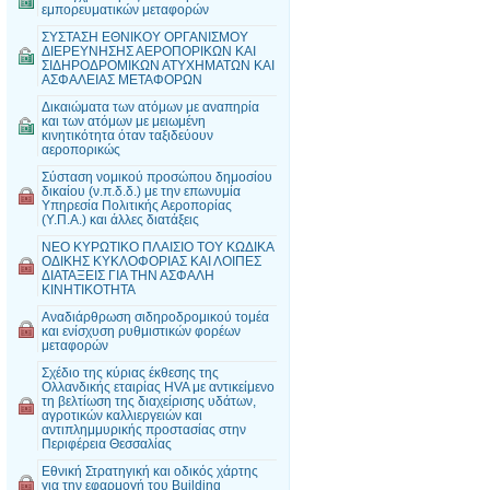
εμπορευματικών μεταφορών
ΣΥΣΤΑΣΗ ΕΘΝΙΚΟΥ ΟΡΓΑΝΙΣΜΟΥ
ΔΙΕΡΕΥΝΗΣΗΣ ΑΕΡΟΠΟΡΙΚΩΝ ΚΑΙ
ΣΙΔΗΡΟΔΡΟΜΙΚΩΝ ΑΤΥΧΗΜΑΤΩΝ ΚΑΙ
ΑΣΦΑΛΕΙΑΣ ΜΕΤΑΦΟΡΩΝ
Δικαιώματα των ατόμων με αναπηρία
και των ατόμων με μειωμένη
κινητικότητα όταν ταξιδεύουν
αεροπορικώς
Σύσταση νομικού προσώπου δημοσίου
δικαίου (ν.π.δ.δ.) με την επωνυμία
Υπηρεσία Πολιτικής Αεροπορίας
(Υ.Π.Α.) και άλλες διατάξεις
ΝΕΟ ΚΥΡΩΤΙΚΟ ΠΛΑΙΣΙΟ ΤΟΥ ΚΩΔΙΚΑ
ΟΔΙΚΗΣ ΚΥΚΛΟΦΟΡΙΑΣ ΚΑΙ ΛΟΙΠΕΣ
ΔΙΑΤΑΞΕΙΣ ΓΙΑ ΤΗΝ ΑΣΦΑΛΗ
ΚΙΝΗΤΙΚΟΤΗΤΑ
Αναδιάρθρωση σιδηροδρομικού τομέα
και ενίσχυση ρυθμιστικών φορέων
μεταφορών
Σχέδιο της κύριας έκθεσης της
Ολλανδικής εταιρίας HVA με αντικείμενο
τη βελτίωση της διαχείρισης υδάτων,
αγροτικών καλλιεργειών και
αντιπλημμυρικής προστασίας στην
Περιφέρεια Θεσσαλίας
Εθνική Στρατηγική και οδικός χάρτης
για την εφαρμογή του Building