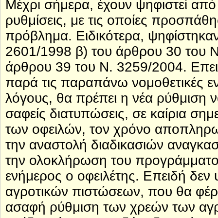
Μέχρι σήμερα, έχουν ψηφιστεί από 
ρυθμίσεις, με τις οποίες προσπάθ
πρόβλημα. Ειδικότερα, ψηφίστηκαν
2601/1998 β) του άρθρου 30 του Ν.
άρθρου 39 του Ν. 3259/2004. Επε
παρά τις παραπάνω νομοθετικές εν
λόγους, θα πρέπει η νέα ρύθμιση ν
σαφείς διατυπώσεις, σε καίρια ση
των οφειλών, τον χρόνο αποπληρω
την αναστολή διαδικασιών αναγκασ
την ολοκλήρωση του προγράμματος
ενήμερος ο οφειλέτης. Επειδή δεν υ
αγροτικών πιστώσεων, που θα φέρ
ασαφή ρύθμιση των χρεών των αγρ