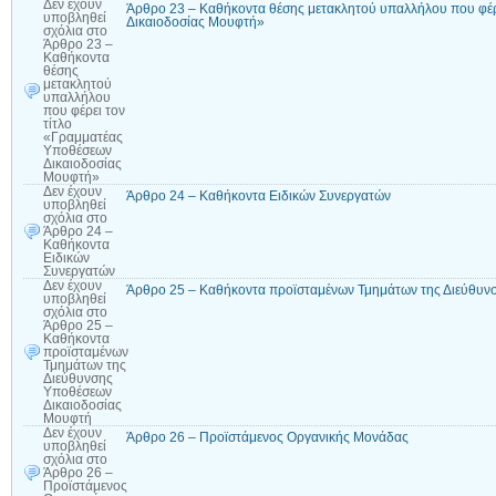
Δεν έχουν
Άρθρο 23 – Καθήκοντα θέσης μετακλητού υπαλλήλου που φέρ
υποβληθεί
Δικαιοδοσίας Μουφτή»
σχόλια
στο
Άρθρο 23 –
Καθήκοντα
θέσης
μετακλητού
υπαλλήλου
που φέρει τον
τίτλο
«Γραμματέας
Υποθέσεων
Δικαιοδοσίας
Μουφτή»
Δεν έχουν
Άρθρο 24 – Καθήκοντα Ειδικών Συνεργατών
υποβληθεί
σχόλια
στο
Άρθρο 24 –
Καθήκοντα
Ειδικών
Συνεργατών
Δεν έχουν
Άρθρο 25 – Καθήκοντα προϊσταμένων Τμημάτων της Διεύθυν
υποβληθεί
σχόλια
στο
Άρθρο 25 –
Καθήκοντα
προϊσταμένων
Τμημάτων της
Διεύθυνσης
Υποθέσεων
Δικαιοδοσίας
Μουφτή
Δεν έχουν
Άρθρο 26 – Προϊστάμενος Οργανικής Μονάδας
υποβληθεί
σχόλια
στο
Άρθρο 26 –
Προϊστάμενος