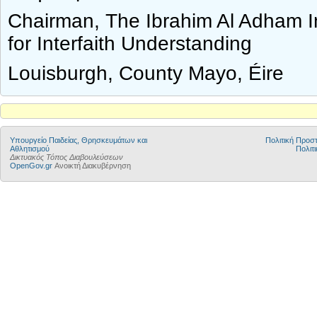
Chairman, The Ibrahim Al Adham In
for Interfaith Understanding
Louisburgh, County Mayo, Éire
Υπουργείο Παιδείας, Θρησκευμάτων και
Πολιτική Προ
Αθλητισμού
Πολιτι
Δικτυακός Τόπος Διαβουλεύσεων
OpenGov.gr
Ανοικτή Διακυβέρνηση