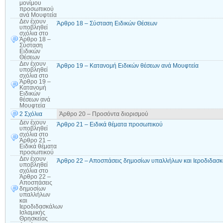
μονίμου
προσωπικού
ανά Μουφτεία
Δεν έχουν
Άρθρο 18 – Σύσταση Ειδικών Θέσεων
υποβληθεί
σχόλια
στο
Άρθρο 18 –
Σύσταση
Ειδικών
Θέσεων
Δεν έχουν
Άρθρο 19 – Κατανομή Ειδικών θέσεων ανά Μουφτεία
υποβληθεί
σχόλια
στο
Άρθρο 19 –
Κατανομή
Ειδικών
θέσεων ανά
Μουφτεία
2 Σχόλια
Άρθρο 20 – Προσόντα διορισμού
Δεν έχουν
Άρθρο 21 – Ειδικά θέματα προσωπικού
υποβληθεί
σχόλια
στο
Άρθρο 21 –
Ειδικά θέματα
προσωπικού
Δεν έχουν
Άρθρο 22 – Αποσπάσεις δημοσίων υπαλλήλων και Ιεροδιδασκ
υποβληθεί
σχόλια
στο
Άρθρο 22 –
Αποσπάσεις
δημοσίων
υπαλλήλων
και
Ιεροδιδασκάλων
Ισλαμικής
Θρησκείας