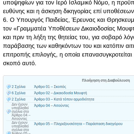
υποψηφίων για τον Ιερό Ισλαμικό Νόμο, η προϋπη
ευθύνης και η άσκηση δικηγορίας επί υποθέσεων
6. Ο Υπουργός Παιδείας, Έρευνας και Θρησκευμ
τον «Γραμματέα Υποθέσεων Δικαιοδοσίας Μουφτ
και πριν τη λήξη της θητείας του, για σοβαρό λ
παράβασης των καθηκόντων του και κατόπιν αιτ
επιτροπής επιλογής, η οποία επανασυγκροτείται
σκοπό αυτό.
Πλοήγηση στη Διαβούλευση
2 Σχόλια
Άρθρο 01 – Σκοπός
6 Σχόλια
Άρθρο 02 – Δικαιοδοσία Μουφτή
2 Σχόλια
Άρθρο 03 – Κατά τόπον αρμοδιότητα
Δεν έχουν
Άρθρο 04 – Αιτούντες
υποβληθεί
σχόλια
στο
Άρθρο 04 –
Αιτούντες
Δεν έχουν
Άρθρο 05 – Πληρεξουσιότητα – Παράσταση δικηγόρου
υποβληθεί
σχόλια
στο
Άρθρο 05 –