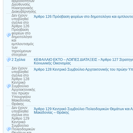
αρμοδιοτήτων
Διεύθυνσης
Ηλεκτρονικής
Διακυβέρνησης
Δεν έχουν
Άρθρο 126 Πρόσβαση φορέων στο δημοτολόγιο και εμπλουτισ
υποβληθεί
σχόλια
στο
Άρθρο 126
Πρόσβαση
φορέων στο
δημοτολόγιο
και
εμπλουτισμός
των
τηρούμενων
στοιχείων
2 Σχόλια
ΚΕΦΑΛΑΙΟ ΕΚΤΟ – ΛΟΙΠΕΣ ΔΙΑΤΑΞΕΙΣ – Άρθρο 127 Στρατηγικ
Κοινωνικής Οικονομίας
Δεν έχουν
Άρθρο 128 Κεντρικό Συμβούλιο Αρχιτεκτονικής του πρώην Υ
υποβληθεί
σχόλια
στο
Άρθρο 128
Κεντρικό
Συμβούλιο
Αρχιτεκτονικής
του πρώην
Υπουργείου
Μακεδονίας
Θράκης
Δεν έχουν
Άρθρο 129 Κεντρικό Συμβούλιο Πολεοδομικών Θεμάτων και 
υποβληθεί
Μακεδονίας – Θράκης
σχόλια
στο
Άρθρο 129
Κεντρικό
Συμβούλιο
Πολεοδομικών
Θεμάτων και