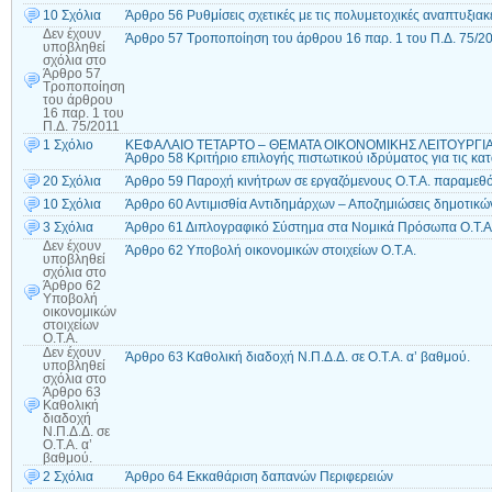
10 Σχόλια
Άρθρο 56 Ρυθμίσεις σχετικές με τις πολυμετοχικές αναπτυξιακέ
Δεν έχουν
Άρθρο 57 Τροποποίηση του άρθρου 16 παρ. 1 του Π.Δ. 75/2
υποβληθεί
σχόλια
στο
Άρθρο 57
Τροποποίηση
του άρθρου
16 παρ. 1 του
Π.Δ. 75/2011
1 Σχόλιο
ΚΕΦΑΛΑΙΟ ΤΕΤΑΡΤΟ – ΘΕΜΑΤΑ ΟΙΚΟΝΟΜΙΚΗΣ ΛΕΙΤΟΥΡΓΙΑΣ,
Άρθρο 58 Κριτήριο επιλογής πιστωτικού ιδρύματος για τις κατ
20 Σχόλια
Άρθρο 59 Παροχή κινήτρων σε εργαζόμενους Ο.Τ.Α. παραμεθό
10 Σχόλια
Άρθρο 60 Αντιμισθία Αντιδημάρχων – Αποζημιώσεις δημοτικ
3 Σχόλια
Άρθρο 61 Διπλογραφικό Σύστημα στα Νομικά Πρόσωπα Ο.Τ.Α. 
Δεν έχουν
Άρθρο 62 Υποβολή οικονομικών στοιχείων Ο.Τ.Α.
υποβληθεί
σχόλια
στο
Άρθρο 62
Υποβολή
οικονομικών
στοιχείων
Ο.Τ.Α.
Δεν έχουν
Άρθρο 63 Καθολική διαδοχή Ν.Π.Δ.Δ. σε Ο.Τ.Α. α’ βαθμού.
υποβληθεί
σχόλια
στο
Άρθρο 63
Καθολική
διαδοχή
Ν.Π.Δ.Δ. σε
Ο.Τ.Α. α’
βαθμού.
2 Σχόλια
Άρθρο 64 Εκκαθάριση δαπανών Περιφερειών