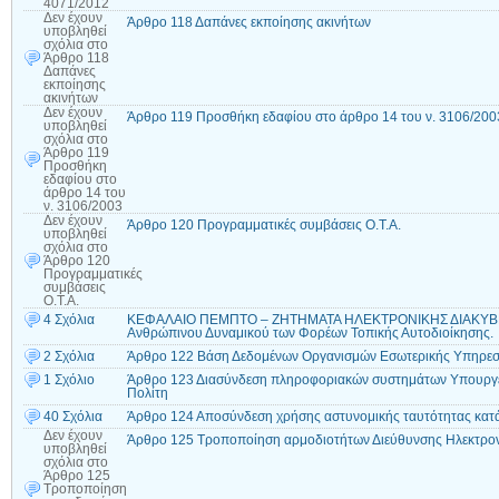
4071/2012
Δεν έχουν
Άρθρο 118 Δαπάνες εκποίησης ακινήτων
υποβληθεί
σχόλια
στο
Άρθρο 118
Δαπάνες
εκποίησης
ακινήτων
Δεν έχουν
Άρθρο 119 Προσθήκη εδαφίου στο άρθρο 14 του ν. 3106/200
υποβληθεί
σχόλια
στο
Άρθρο 119
Προσθήκη
εδαφίου στο
άρθρο 14 του
ν. 3106/2003
Δεν έχουν
Άρθρο 120 Προγραμματικές συμβάσεις Ο.Τ.Α.
υποβληθεί
σχόλια
στο
Άρθρο 120
Προγραμματικές
συμβάσεις
Ο.Τ.Α.
4 Σχόλια
ΚΕΦΑΛΑΙΟ ΠΕΜΠΤΟ – ΖΗΤΗΜΑΤΑ ΗΛΕΚΤΡΟΝΙΚΗΣ ΔΙΑΚΥΒΕ
Ανθρώπινου Δυναμικού των Φορέων Τοπικής Αυτοδιοίκησης.
2 Σχόλια
Άρθρο 122 Βάση Δεδομένων Οργανισμών Εσωτερικής Υπηρεσί
1 Σχόλιο
Άρθρο 123 Διασύνδεση πληροφοριακών συστημάτων Υπουργε
Πολίτη
40 Σχόλια
Άρθρο 124 Αποσύνδεση χρήσης αστυνομικής ταυτότητας κατά
Δεν έχουν
Άρθρο 125 Τροποποίηση αρμοδιοτήτων Διεύθυνσης Ηλεκτρον
υποβληθεί
σχόλια
στο
Άρθρο 125
Τροποποίηση