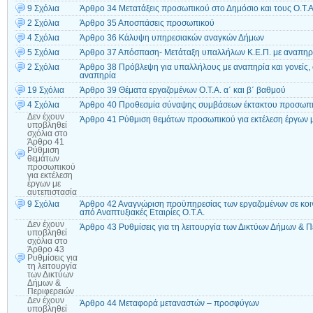
9 Σχόλια
Άρθρο 34 Μετατάξεις προσωπικού στο Δημόσιο και τους Ο.Τ.Α
2 Σχόλια
Άρθρο 35 Αποσπάσεις προσωπικού
4 Σχόλια
Άρθρο 36 Κάλυψη υπηρεσιακών αναγκών Δήμων
5 Σχόλια
Άρθρο 37 Απόσπαση- Μετάταξη υπαλλήλων Κ.Ε.Π. με αναπηρία
2 Σχόλια
Άρθρο 38 Πρόβλεψη για υπαλλήλους με αναπηρία και γονείς,
αναπηρία
19 Σχόλια
Άρθρο 39 Θέματα εργαζομένων Ο.Τ.Α. α΄ και β΄ βαθμού
4 Σχόλια
Άρθρο 40 Προθεσμία σύναψης συμβάσεων έκτακτου προσωπ
Δεν έχουν
Άρθρο 41 Ρύθμιση θεμάτων προσωπικού για εκτέλεση έργων μ
υποβληθεί
σχόλια
στο
Άρθρο 41
Ρύθμιση
θεμάτων
προσωπικού
για εκτέλεση
έργων με
αυτεπιστασία
9 Σχόλια
Άρθρο 42 Αναγνώριση προϋπηρεσίας των εργαζομένων σε κο
από Αναπτυξιακές Εταιρίες Ο.Τ.Α.
Δεν έχουν
Άρθρο 43 Ρυθμίσεις για τη λειτουργία των Δικτύων Δήμων & Π
υποβληθεί
σχόλια
στο
Άρθρο 43
Ρυθμίσεις για
τη λειτουργία
των Δικτύων
Δήμων &
Περιφερειών
Δεν έχουν
Άρθρο 44 Μεταφορά μεταναστών – προσφύγων
υποβληθεί