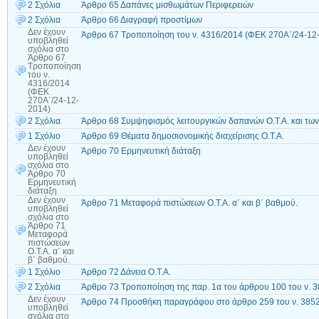
2 Σχόλια
Άρθρο 65 Δαπάνες μισθωμάτων Περιφερειών
2 Σχόλια
Άρθρο 66 Διαγραφή προστίμων
Δεν έχουν
Άρθρο 67 Τροποποίηση του ν. 4316/2014 (ΦΕΚ 270Α΄/24-12
υποβληθεί
σχόλια
στο
Άρθρο 67
Τροποποίηση
του ν.
4316/2014
(ΦΕΚ
270Α΄/24-12-
2014)
2 Σχόλια
Άρθρο 68 Συμψηφισμός λειτουργικών δαπανών Ο.Τ.Α. και των
1 Σχόλιο
Άρθρο 69 Θέματα δημοσιονομικής διαχείρισης Ο.Τ.Α.
Δεν έχουν
Άρθρο 70 Ερμηνευτική διάταξη
υποβληθεί
σχόλια
στο
Άρθρο 70
Ερμηνευτική
διάταξη
Δεν έχουν
Άρθρο 71 Μεταφορά πιστώσεων Ο.Τ.Α. α΄ και β΄ βαθμού.
υποβληθεί
σχόλια
στο
Άρθρο 71
Μεταφορά
πιστώσεων
Ο.Τ.Α. α΄ και
β΄ βαθμού.
1 Σχόλιο
Άρθρο 72 Δάνεια Ο.Τ.Α.
2 Σχόλια
Άρθρο 73 Τροποποίηση της παρ. 1α του άρθρου 100 του ν. 3
Δεν έχουν
Άρθρο 74 Προσθήκη παραγράφου στο άρθρο 259 του ν. 385
υποβληθεί
σχόλια
στο