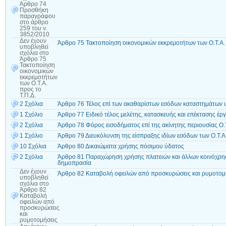
Άρθρο 74
Προσθήκη
παραγράφου
στο άρθρο
259 του ν.
3852/2010
Δεν έχουν
Άρθρο 75 Τακτοποίηση οικονομικών εκκρεμοτήτων των Ο.Τ.Α. 
υποβληθεί
σχόλια
στο
Άρθρο 75
Τακτοποίηση
οικονομικών
εκκρεμοτήτων
των Ο.Τ.Α.
προς το
Τ.Π.Δ.
2 Σχόλια
Άρθρο 76 Τέλος επί των ακαθαρίστων εσόδων καταστημάτων υ
1 Σχόλιο
Άρθρο 77 Ειδικό τέλος μελέτης, κατασκευής και επέκτασης έ
2 Σχόλια
Άρθρο 78 Φόρος εισοδήματος επί της ακίνητης περιουσίας Ο.
1 Σχόλιο
Άρθρο 79 Διευκόλυνση της είσπραξης ιδίων εσόδων των Ο.Τ.Α
10 Σχόλια
Άρθρο 80 Δικαιώματα χρήσης πόσιμου ύδατος
2 Σχόλια
Άρθρο 81 Παραχώρηση χρήσης πλατειών και άλλων κοινόχρησ
δημοπρασία
Δεν έχουν
Άρθρο 82 Καταβολή οφειλών από προσκυρώσεις και ρυμοτομ
υποβληθεί
σχόλια
στο
Άρθρο 82
Καταβολή
οφειλών από
προσκυρώσεις
και
ρυμοτομήσεις