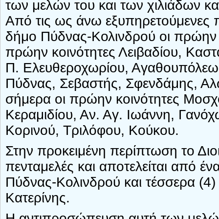
των μελών του και των χιλιάδων κ
Από τις ως άνω εξυπηρετούμενες 
δήμο Πύδνας-Κολινδρού οι πρώην δή
πρώην κοινότητες Λειβαδίου, Καστ
Π. Ελευθεροχωρίου, Αγαθουπόλεως
Πύδνας, Σεβαστής, Σφενδάμης, Αλ
σήμερα οι πρώην κοινότητες Μοσχ
Κεραμιδίου, Αν. Αγ. Ιωάννη, Γανό
Κορινού, Τριλόφου, Κούκου.
Στην προκειμένη περίπτωση το Διο
πενταμελές και αποτελείται από έ
Πύδνας-Κολινδρού και τέσσερα (4
Κατερίνης.
Η αντιπροσώπευση αυτή των μελών