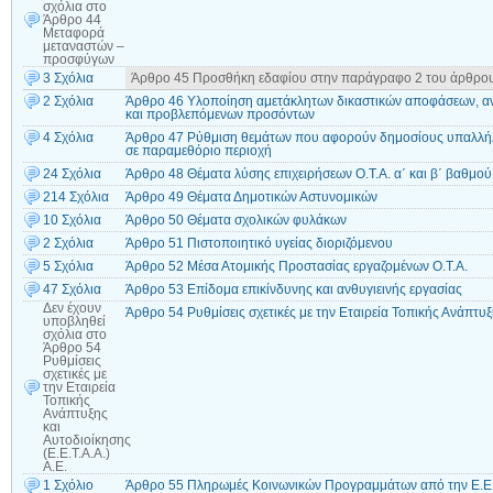
σχόλια
στο
Άρθρο 44
Μεταφορά
μεταναστών –
προσφύγων
3 Σχόλια
Άρθρο 45 Προσθήκη εδαφίου στην παράγραφο 2 του άρθρου
2 Σχόλια
Άρθρο 46 Υλοποίηση αμετάκλητων δικαστικών αποφάσεων, α
και προβλεπόμενων προσόντων
4 Σχόλια
Άρθρο 47 Ρύθμιση θεμάτων που αφορούν δημοσίους υπαλλήλ
σε παραμεθόριο περιοχή
24 Σχόλια
Άρθρο 48 Θέματα λύσης επιχειρήσεων Ο.Τ.Α. α΄ και β΄ βαθμού
214 Σχόλια
Άρθρο 49 Θέματα Δημοτικών Αστυνομικών
10 Σχόλια
Άρθρο 50 Θέματα σχολικών φυλάκων
2 Σχόλια
Άρθρο 51 Πιστοποιητικό υγείας διοριζόμενου
5 Σχόλια
Άρθρο 52 Μέσα Ατομικής Προστασίας εργαζομένων Ο.Τ.Α.
47 Σχόλια
Άρθρο 53 Επίδομα επικίνδυνης και ανθυγιεινής εργασίας
Δεν έχουν
Άρθρο 54 Ρυθμίσεις σχετικές με την Εταιρεία Τοπικής Ανάπτυξη
υποβληθεί
σχόλια
στο
Άρθρο 54
Ρυθμίσεις
σχετικές με
την Εταιρεία
Τοπικής
Ανάπτυξης
και
Αυτοδιοίκησης
(Ε.Ε.Τ.Α.Α.)
Α.Ε.
1 Σχόλιο
Άρθρο 55 Πληρωμές Κοινωνικών Προγραμμάτων από την Ε.Ε.Τ