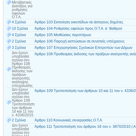
Μεταβατικές
Διατάξεις για
ρυθμίσεις
οφειλών
Ο.Τ.Α.
4 Σχόλια
Άρθρο 103 Εκποίηση οικοπέδων σε άστεγους δημότες
10 Σχόλια
Άρθρο 104 Ρυθμίσεις οφειλών προς Ο.Τ.Α. α΄ Βαθμού
4 Σχόλια
Άρθρο 105 Μισθώσεις περιπτέρων
2 Σχόλια
Άρθρο 106 Παροχή εκπτώσεων σε συνεπείς υπόχρεους
3 Σχόλια
Άρθρο 107 Επιχορηγήσεις Σχολικών Επιτροπών των Δήμων
Δεν έχουν
Άρθρο 108 Προθεσμίες έκδοσης των πράξεων ανατροπής αν
υποβληθεί
σχόλια
στο
Άρθρο 108
Προθεσμίες
έκδοσης των
πράξεων
ανατροπής
ανάληψης
υποχρέωσης
Δεν έχουν
Άρθρο 109 Τροποποίηση των άρθρων 10 και 11 του ν. 4336/
υποβληθεί
σχόλια
στο
Άρθρο 109
Τροποποίηση
των άρθρων
10 και 11 του
ν. 4336/2015
2 Σχόλια
Άρθρο 110 Κοινωνικές συνεργασίες Ο.Τ.Α.
Δεν έχουν
Άρθρο 111 Τροποποίηση του άρθρου 18 του ν. 3870/2010 ( Α
υποβληθεί
σχόλια
στο