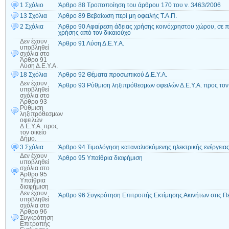
1 Σχόλιο
Άρθρο 88 Τροποποίηση του άρθρου 170 του ν. 3463/2006
13 Σχόλια
Άρθρο 89 Βεβαίωση περί μη οφειλής Τ.Α.Π.
2 Σχόλια
Άρθρο 90 Αφαίρεση άδειας χρήσης κοινόχρηστου χώρου, σε 
χρήσης από τον δικαιούχο
Δεν έχουν
Άρθρο 91 Λύση Δ.Ε.Υ.Α.
υποβληθεί
σχόλια
στο
Άρθρο 91
Λύση Δ.Ε.Υ.Α.
18 Σχόλια
Άρθρο 92 Θέματα προσωπικού Δ.Ε.Υ.Α.
Δεν έχουν
Άρθρο 93 Ρύθμιση ληξιπρόθεσμων οφειλών Δ.Ε.Υ.Α. προς τον 
υποβληθεί
σχόλια
στο
Άρθρο 93
Ρύθμιση
ληξιπρόθεσμων
οφειλών
Δ.Ε.Υ.Α. προς
τον οικείο
Δήμο.
3 Σχόλια
Άρθρο 94 Τιμολόγηση καταναλισκόμενης ηλεκτρικής ενέργειας 
Δεν έχουν
Άρθρο 95 Υπαίθρια διαφήμιση
υποβληθεί
σχόλια
στο
Άρθρο 95
Υπαίθρια
διαφήμιση
Δεν έχουν
Άρθρο 96 Συγκρότηση Επιτροπής Εκτίμησης Ακινήτων στις Πε
υποβληθεί
σχόλια
στο
Άρθρο 96
Συγκρότηση
Επιτροπής