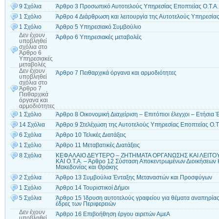
9 Σχόλια
Άρθρο 3 Προσωπικό Αυτοτελούς Υπηρεσίας Εποπτείας Ο.Τ.Α.
1 Σχόλιο
Άρθρο 4 Διάρθρωση και λειτουργία της Αυτοτελούς Υπηρεσίας
1 Σχόλιο
Άρθρο 5 Υπηρεσιακό Συμβούλιο
Δεν έχουν
Άρθρο 6 Υπηρεσιακές μεταβολές
υποβληθεί
σχόλια
στο
Άρθρο 6
Υπηρεσιακές
μεταβολές
Δεν έχουν
Άρθρο 7 Πειθαρχικά όργανα και αρμοδιότητες
υποβληθεί
σχόλια
στο
Άρθρο 7
Πειθαρχικά
όργανα και
αρμοδιότητες
1 Σχόλιο
Άρθρο 8 Οικονομική Διαχείριση – Επιτόπιοι έλεγχοι – Ετήσια
14 Σχόλια
Άρθρο 9 Στελέχωση της Αυτοτελούς Υπηρεσίας Εποπτείας Ο.Τ
6 Σχόλια
Άρθρο 10 Τελικές Διατάξεις
1 Σχόλιο
Άρθρο 11 Μεταβατικές Διατάξεις
8 Σχόλια
ΚΕΦΑΛΑΙΟ ΔΕΥΤΕΡΟ – ΖΗΤΗΜΑΤΑ ΟΡΓΑΝΩΣΗΣ ΚΑΙ ΛΕΙΤ
ΚΑΙ Ο.Τ.Α. – Άρθρο 12 Σύσταση Αποκεντρωμένων Διοικήσεων Κ
Μακεδονίας και Θράκης
2 Σχόλια
Άρθρο 13 Συμβούλια Ένταξης Μεταναστών και Προσφύγων
1 Σχόλιο
Άρθρο 14 Τουριστικοί Δήμοι
5 Σχόλια
Άρθρο 15 Ίδρυση αυτοτελούς γραφείου για θέματα αναπηρίας
έδρες των Περιφερειών
Δεν έχουν
Άρθρο 16 Επιβοήθηση έργου αιρετών ΑμεΑ
υποβληθεί