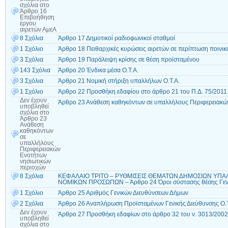
σχόλια
στο
Άρθρο 16
Επιβοήθηση
έργου
αιρετών ΑμεΑ
8 Σχόλια
Άρθρο 17 Δημοτικοί ραδιοφωνικοί σταθμοί
1 Σχόλιο
Άρθρο 18 Πειθαρχικές κυρώσεις αιρετών σε περίπτωση ποινικ
3 Σχόλια
Άρθρο 19 Παράλειψη κρίσης σε θέση προϊσταμένου
143 Σχόλια
Άρθρο 20 Ένδικα μέσα Ο.Τ.Α.
3 Σχόλια
Άρθρο 21 Νομική στήριξη υπαλλήλων Ο.Τ.Α.
1 Σχόλιο
Άρθρο 22 Προσθήκη εδαφίου στο άρθρο 21 του Π.Δ. 75/2011
Δεν έχουν
Άρθρο 23 Ανάθεση καθηκόντων σε υπαλλήλους Περιφερειακώ
υποβληθεί
σχόλια
στο
Άρθρο 23
Ανάθεση
καθηκόντων
σε
υπαλλήλους
Περιφερειακών
Ενοτήτων
νησιωτικών
περιοχών
8 Σχόλια
ΚΕΦΑΛΑΙΟ ΤΡΙΤΟ – ΡΥΘΜΙΣΕΙΣ ΘΕΜΑΤΩΝ ΔΗΜΟΣΙΩΝ ΥΠΑΛ
ΝΟΜΙΚΩΝ ΠΡΟΣΩΠΩΝ – Άρθρο 24 Όροι σύστασης θέσης Γενικ
1 Σχόλιο
Άρθρο 25 Αριθμός Γενικών Διευθύνσεων Δήμων
2 Σχόλια
Άρθρο 26 Αναπλήρωση Προϊσταμένων Γενικής Διεύθυνσης Ο.Τ
Δεν έχουν
Άρθρο 27 Προσθήκη εδαφίων στο άρθρο 32 του ν. 3013/2002
υποβληθεί
σχόλια
στο