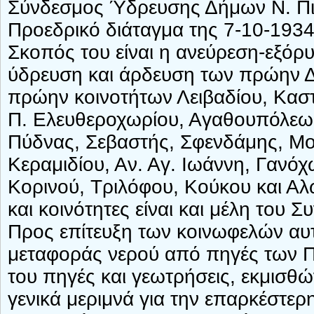
Σύνδεσμος Ύδρευσης Δήμων Ν. Πιερ
Προεδρικό διάταγμα της 7-10-1934 
Σκοπός του είναι η ανεύρεση-εξό
ύδρευση και άρδευση των πρώην Δή
πρώην κοινοτήτων Λειβαδίου, Κασ
Π. Ελευθεροχωρίου, Αγαθουπόλεως
Πύδνας, Σεβαστής, Σφενδάμης, Μο
Κεραμιδίου, Αν. Αγ. Ιωάννη, Γανό
Κορινού, Τριλόφου, Κούκου και Αλ
και κοινότητες είναι και μέλη του 
Προς επίτευξη των κοινωφελών αυ
μεταφοράς νερού από πηγές των Πι
του πηγές και γεωτρήσεις, εκμισθώ
γενικά μεριμνά για την επαρκέστερ