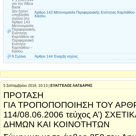
ν. 2190/1994
για την Attica
Bank
Δεν έχουν
Άρθρο 143 Μετονομασία Περιφερειακής Ενότητας Καρπάθου 
υποβληθεί
Κάσου.
σχόλια
στο
Άρθρο 143
Μετονομασία
Περιφερειακής
Ενότητας
Καρπάθου σε
Περιφερειακή
Ενότητα
Καρπάθου –
Κάσου.
9 Σχόλια
Άρθρο 144 Έναρξη ισχύος
5 Σεπτεμβρίου 2016, 10:13 |
ΕΥΑΓΓΕΛΟΣ ΛΑΓΔΑΡΗΣ
ΠΡΟΤΑΣΗ
ΓΙΑ ΤΡΟΠΟΠΟΠΟΙΗΣΗ ΤΟΥ ΑΡΘΡ
114/08.06.2006 τεύχος Α’) ΣΧΕ
ΔΗΜΩΝ ΚΑΙ ΚΟΙΝΟΤΗΤΩΝ