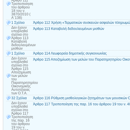
Άρθρο 111
Τροποποίηση
του άρθρου
18 του ν.
3870/2010 (
Α΄138)
1 Σχόλιο
Άρθρο 112 Χρήση «Τερματικών συσκευών ασφαλών πληρωμ
Δεν έχουν
Άρθρο 113 Καταβολή δεδουλευμένων μισθών
υποβληθεί
σχόλια
στο
Άρθρο 113
Καταβολή
δεδουλευμένων
μισθών
1 Σχόλιο
Άρθρο 114 Λεωφορεία δημοτικής συγκοινωνίας
Δεν έχουν
Άρθρο 115 Αποζημίωση των μελών του Παρατηρητηρίου Οικονο
υποβληθεί
σχόλια
στο
Άρθρο 115
Αποζημίωση
των μελών
του
Παρατηρητηρίου
Οικονομικής
Αυτοτέλειας
των Ο.Τ.Α.
32 Σχόλια
Άρθρο 116 Ρύθμιση μισθολογικών ζητημάτων των μουσικών Ο
Δεν έχουν
Άρθρο 117 Τροποποίηση της παρ. 16 του άρθρου 19 του ν. 
υποβληθεί
σχόλια
στο
Άρθρο 117
Τροποποίηση
της παρ. 16
του άρθρου
19 του ν.