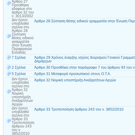
Άρθρο 27
Προσθήκη
εδαφίων στο
άρθρο 32 του
ν. 3013/2002
Δεν έχουν
Άρθρο 28 Σύσταση θέσης ειδικού γραμματέα στην Ένωση Περ
υποβληθεί
σχόλια
στο
Άρθρο 28
Σύσταση
θέσης ειδικού
γραμματέα
στην Ένωση
Περιφερειών
Ελλάδας
7 Σχόλια
Άρθρο 29 Χρόνος έναρξης ισχύος διορισμού Γενικού Γραμματ
Δημάρχων
2 Σχόλια
Άρθρο 30 Προσθήκη στην παράγραφο 7 του άρθρου 93 του ν
5 Σχόλια
Άρθρο 31 Μεταφορά προσωπικού στους Ο.Τ.Α.
Δεν έχουν
Άρθρο 32 Νομική υποστήριξη Ανεξαρτήτων Αρχών
υποβληθεί
σχόλια
στο
Άρθρο 32
Νομική
υποστήριξη
Ανεξαρτήτων
Αρχών
Δεν έχουν
Άρθρο 33 Τροποποίηση άρθρου 243 του ν. 3852/2010
υποβληθεί
σχόλια
στο
Άρθρο 33
Τροποποίηση
άρθρου 243
του ν.
3852/2010