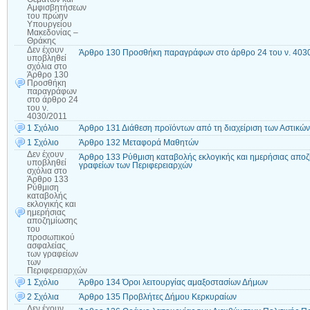
Αμφισβητήσεων
του πρώην
Υπουργείου
Μακεδονίας –
Θράκης
Δεν έχουν
Άρθρο 130 Προσθήκη παραγράφων στο άρθρο 24 του ν. 403
υποβληθεί
σχόλια
στο
Άρθρο 130
Προσθήκη
παραγράφων
στο άρθρο 24
του ν.
4030/2011
1 Σχόλιο
Άρθρο 131 Διάθεση προϊόντων από τη διαχείριση των Αστικώ
1 Σχόλιο
Άρθρο 132 Μεταφορά Μαθητών
Δεν έχουν
Άρθρο 133 Ρύθμιση καταβολής εκλογικής και ημερήσιας απο
υποβληθεί
γραφείων των Περιφερειαρχών
σχόλια
στο
Άρθρο 133
Ρύθμιση
καταβολής
εκλογικής και
ημερήσιας
αποζημίωσης
του
προσωπικού
ασφαλείας
των γραφείων
των
Περιφερειαρχών
1 Σχόλιο
Άρθρο 134 Όροι λειτουργίας αμαξοστασίων Δήμων
2 Σχόλια
Άρθρο 135 Προβλήτες Δήμου Κερκυραίων
Δεν έχουν