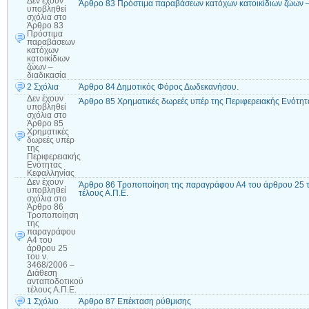
Δεν έχουν
Άρθρο 83 Πρόστιμα παραβάσεων κατόχων κατοικίδιων ζώων –
υποβληθεί
σχόλια
στο
Άρθρο 83
Πρόστιμα
παραβάσεων
κατόχων
κατοικίδιων
ζώων –
διαδικασία
2 Σχόλια
Άρθρο 84 Δημοτικός Φόρος Δωδεκανήσου.
Δεν έχουν
Άρθρο 85 Χρηματικές δωρεές υπέρ της Περιφερειακής Ενότητ
υποβληθεί
σχόλια
στο
Άρθρο 85
Χρηματικές
δωρεές υπέρ
της
Περιφερειακής
Ενότητας
Κεφαλληνίας
Δεν έχουν
Άρθρο 86 Τροποποίηση της παραγράφου Α4 του άρθρου 25 το
υποβληθεί
τέλους Α.Π.Ε.
σχόλια
στο
Άρθρο 86
Τροποποίηση
της
παραγράφου
Α4 του
άρθρου 25
του ν.
3468/2006 –
Διάθεση
ανταποδοτικού
τέλους Α.Π.Ε.
1 Σχόλιο
Άρθρο 87 Επέκταση ρύθμισης