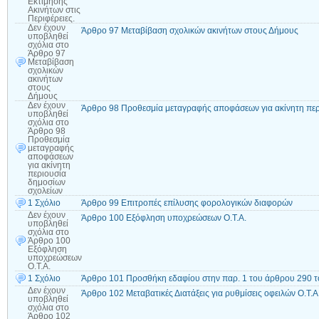
Εκτίμησης
Ακινήτων στις
Περιφέρειες.
Δεν έχουν
Άρθρο 97 Μεταβίβαση σχολικών ακινήτων στους Δήμους
υποβληθεί
σχόλια
στο
Άρθρο 97
Μεταβίβαση
σχολικών
ακινήτων
στους
Δήμους
Δεν έχουν
Άρθρο 98 Προθεσμία μεταγραφής αποφάσεων για ακίνητη περ
υποβληθεί
σχόλια
στο
Άρθρο 98
Προθεσμία
μεταγραφής
αποφάσεων
για ακίνητη
περιουσία
δημοσίων
σχολείων
1 Σχόλιο
Άρθρο 99 Επιτροπές επίλυσης φορολογικών διαφορών
Δεν έχουν
Άρθρο 100 Εξόφληση υποχρεώσεων Ο.Τ.Α.
υποβληθεί
σχόλια
στο
Άρθρο 100
Εξόφληση
υποχρεώσεων
Ο.Τ.Α.
1 Σχόλιο
Άρθρο 101 Προσθήκη εδαφίου στην παρ. 1 του άρθρου 290 
Δεν έχουν
Άρθρο 102 Μεταβατικές Διατάξεις για ρυθμίσεις οφειλών Ο.Τ.Α
υποβληθεί
σχόλια
στο
Άρθρο 102