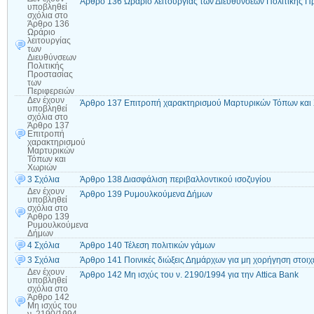
Άρθρο 136 Ωράριο λειτουργίας των Διευθύνσεων Πολιτικής Π
υποβληθεί
σχόλια
στο
Άρθρο 136
Ωράριο
λειτουργίας
των
Διευθύνσεων
Πολιτικής
Προστασίας
των
Περιφερειών
Δεν έχουν
Άρθρο 137 Επιτροπή χαρακτηρισμού Μαρτυρικών Τόπων και
υποβληθεί
σχόλια
στο
Άρθρο 137
Επιτροπή
χαρακτηρισμού
Μαρτυρικών
Τόπων και
Χωριών
3 Σχόλια
Άρθρο 138 Διασφάλιση περιβαλλοντικού ισοζυγίου
Δεν έχουν
Άρθρο 139 Ρυμουλκούμενα Δήμων
υποβληθεί
σχόλια
στο
Άρθρο 139
Ρυμουλκούμενα
Δήμων
4 Σχόλια
Άρθρο 140 Τέλεση πολιτικών γάμων
3 Σχόλια
Άρθρο 141 Ποινικές διώξεις Δημάρχων για μη χορήγηση στοιχ
Δεν έχουν
Άρθρο 142 Μη ισχύς του ν. 2190/1994 για την Attica Bank
υποβληθεί
σχόλια
στο
Άρθρο 142
Μη ισχύς του